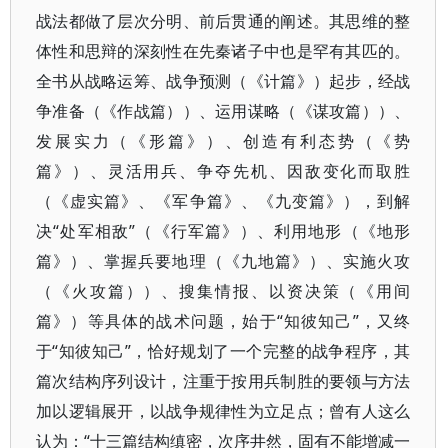
战法都做了层次分明、前后贯通的阐述。其思维的整
体性和思辩的深刻性在先秦诸子中也是罕有其匹的。
全书从战略运筹、战争预测（《计篇》）起步，经战
争准备（《作战篇））、运用谋略（《谋攻篇））、
发展实力（《形篇》）、创造有利态势（《势
篇》）、灵活用兵、争夺先机、因敌变化而取胜
（《虚实篇》、《军争篇》、《九变篇》），到解
决“处军相敌”（《行军篇》）、利用地形（《地形
篇》）、掌握兵要地理（《九地篇》）、实施火攻
（《火攻篇））、搜集情报、以资决策（《用间
篇》）等具体的战术问题，始于“知彼知己”，又终
于“知彼知己”，恰好规划了一个完整的战争程序，其
篇次结构序列设计，注重于按用兵制胜的要领与方法
加以逻辑展开，以战争规律性为立足点；曾有人这么
认为：“十三篇结构缜密，次序井然，固有不能增减一