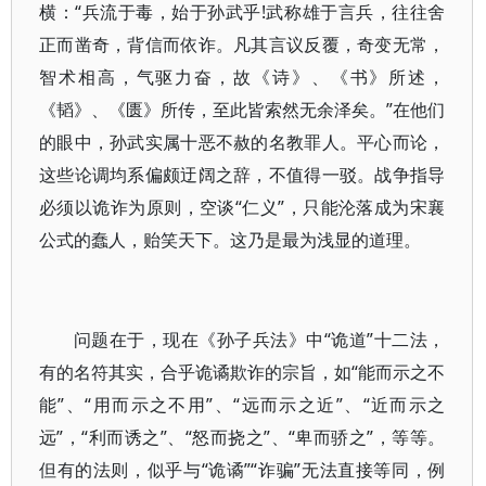
横：“兵流于毒，始于孙武乎!武称雄于言兵，往往舍
正而凿奇，背信而依诈。凡其言议反覆，奇变无常，
智术相高，气驱力奋，故《诗》、《书》所述，
《韬》、《匮》所传，至此皆索然无余泽矣。”在他们
的眼中，孙武实属十恶不赦的名教罪人。平心而论，
这些论调均系偏颇迂阔之辞，不值得一驳。战争指导
必须以诡诈为原则，空谈“仁义”，只能沦落成为宋襄
公式的蠢人，贻笑天下。这乃是最为浅显的道理。
问题在于，现在《孙子兵法》中“诡道”十二法，
有的名符其实，合乎诡谲欺诈的宗旨，如“能而示之不
能”、“用而示之不用”、“远而示之近”、“近而示之
远”，“利而诱之”、“怒而挠之”、“卑而骄之”，等等。
但有的法则，似乎与“诡谲”“诈骗”无法直接等同，例