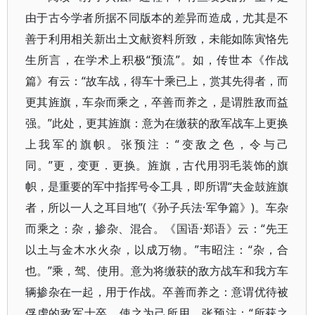
由于古今学者所据不同版本的差异而造成，尤其是不
善于利用相关新出土文献资料所致，未能如陈寅恪先
生所言，在学术上积极“预流”。如，传世本《作战
篇》有云：“故车战，得车十乘已上，赏其先得者，而
更其旌旗，车杂而乘之，卒善而养之，是谓胜敌而益
强。”此处，更其旌旗：意为在缴获的敌军战车上更换
上我军的旗帜。张预注：“变敌之色，令与己
同。”更，变更．更换。旌旗，古代用羽毛装饰的旗
帜，是重要的军中指挥号令工具，即所谓“夫金鼓旌旗
者，所以一人之耳目地”(《孙子兵法·军争篇》)。车杂
而乘之：杂，掺杂、混合。《国语·郑语》云：“先王
以土与金木水火杂，以成万物。”韦昭注：“杂，合
也。”乘，驾、使用。意为将缴获的敌方战车和我方车
辆掺杂在一起，用于作战。卒善而养之：意谓优待被
俘虏的敌军士卒，使之为己所用。张预注：“所获之