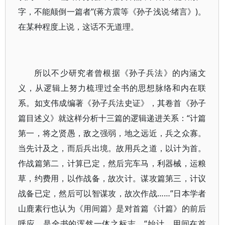
字，不能颠倒一篇者”(蒋方震等《孙子浅说·绪言》)。
在某种程度上说，这话不无道理。
所以不少研究者曾根据《孙子兵法》的内涵文
义，从逻辑上努力梳理过全书的思想脉络和内在联
系。如支伟成编著《孙子兵法史证》，其卷首《孙子
篇目述义》就这样分析十三篇的逻辑递进关系：“计篇
第一，将之贤愚，敌之强弱，地之远近，兵之众寡。
当先计及之，而后兵出境。故用兵之道，以计为首。
作战篇第二，计算已定，然后完车马，利器械，运粮
草，约费用，以作战备，故次计。谋攻篇第三，计议
战备已定，然后可以智谋攻，故次作战……”日本学者
山鹿素行也认为《用间篇》是对首篇《计篇》的前后
呼应、是全书的浑然一体之标志，“始计、用间在首