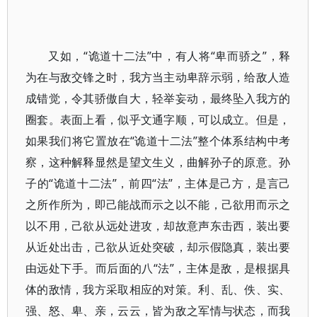
又如，“诡道十二法”中，有人将“卑而骄之”，释
为在与敌交锋之时，我方当主动卑辞示弱，给敌人造
成错觉，令其骄傲自大，轻举妄动，最终坠入我方的
圈套。表面上看，似乎文通字顺，可以成立。但是，
如果我们将它置放在“诡道十二法”整个体系结构中考
察，这种解释显然是望文生义，曲解孙子的原意。孙
子的“诡道十二法”，前四“法”，主体是己方，是言己
之所作所为，即己能战而示之以不能，己欲用而示之
以不用，己欲从远处进攻，却故意声东击西，装出要
从近处出击，己欲从近处突破，却示假隐真，装出要
由远处下手。而后面的八“法”，主体是敌，是根据具
体的敌情，我方采取相应的对策。利、乱、佚、实、
强、怒、卑、亲，云云，皆为敌之军情与状态，而我