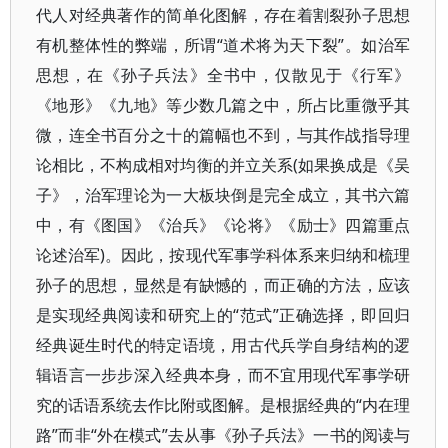
代人对经典著作的简单化图解，存在着割裂孙子思想
有机整体性的弊端，所谓“道术将为天下裂”。如治军
思想，在《孙子兵法》全书中，仅散见于《行军》
《地形》《九地》等少数几篇之中，所占比重微乎其
微，连全书百分之十的篇幅也不到，与其作战指导理
论相比，不构成相对均衡的并立关系(如果换成是《吴
子》，治军理论为一大板块倒是完全成立，其书六篇
中，有《图国》《治兵》《论将》《励士》四篇重点
论述治军)。因此，按现代军事学科体系来归纳和梳理
孙子的思想，显然是有缺憾的，而正确的方法，应该
是实现经典阅读和研究上的“范式”正确选择，即回归
经典诞生时代的特定语境，用古代兵学自身结构的逻
辑语言一步步深入经典本身，而不宜用现代军事学研
究的话语系统去作比附或图解。是根据经典的“内在理
路”而非“外在模式”去从事《孙子兵法》一书的阅读与