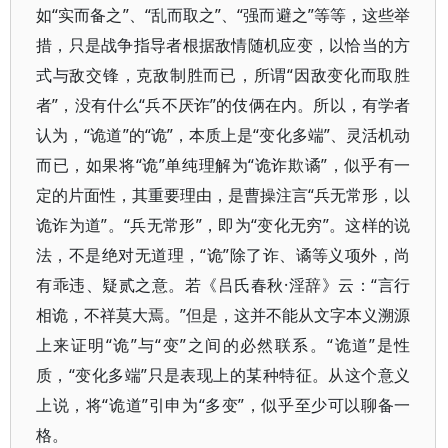
如“实而备之”、“乱而取之”、“强而避之”等等，这些举
措，只是战争指导者根据敌情随机应变，以恰当的方
式与敌交锋，克敌制胜而已，所谓“因敌变化而取胜
者”，没有什么“兵不厌诈”的伎俩在内。所以，有学者
认为，“诡道”的“诡”，本质上是“变化多端”、灵活机动
而已，如果将“诡”单纯理解为“诡诈欺谲”，似乎有一
定的片面性，其重要理由，是曹操注言“兵无常形，以
诡诈为道”。“兵无常形”，即为“变化无穷”。这样的说
法，不是绝对无道理，“诡”除了诈、谲等义项外，尚
有乖违、疑贰之意。若《吕氏春秋·淫辞》云：“言行
相诡，不祥莫大焉。”但是，这并不能从文字本义溯源
上来证明“诡”与“变”之间的必然联系。“诡道”是性
质，“变化多端”只是表现上的某种特征。从这个意义
上说，将“诡道”引申为“多变”，似乎至少可以聊备一
格。