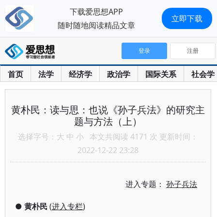
下载爱思想APP
立即下载
随时随地阅读精品文章
登录
注册
首页
法学
经济学
政治学
国际关系
社会学
黄朴民：读与思：也说《孙子兵法》的研究主
题与方法（上）
选择字号：
大
中
小
本文共阅读 4171 次 更新时间：
2022-12-22 23:28
进入专题：
孙子兵法
●
黄朴民
(
进入专栏
)