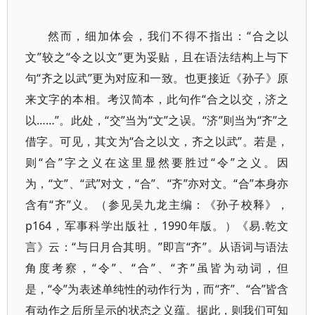
然而，细加体会，我们不得不指出：“合之以
文”较之“令之以文”更为妥贴，且在语法结构上与下
句“齐之以武”更为对应和一致。也更接近《孙子》原
来文字的本相。考汉简本，此句作“合之以交，济之
以……”。此处，“交”当为“文”之误。“济”则当为“齐”之
借字。可见，其文为“合之以文，齐之以武”。若是，
则“合”字之义在这里显然要胜过“令”之义。因
为，“文”、“武”对文，“合”、“齐”亦对文。“合”本身亦
含有“齐”义。（参见吴九龙主编：《孙子校释》，
p164，军事科学出版社，1990年版。）《易.乾文
言》云：“与日月合其明。”即言“齐”。从语词与语法
角度考察，“令”、“合”、“齐”虽皆为动词，但
是，“令”为表述单纯性的动作行为，而“齐”、“合”皆含
有动作之后所呈示的状态之义蕴。据此，则我们可知