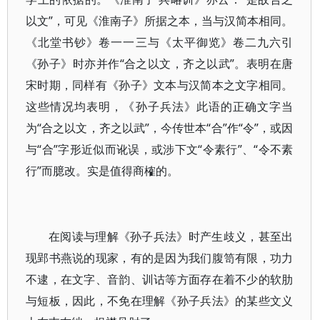
以文”，可见《淮南子》所据之本，当与汉简本相同。
《北堂书钞》卷一一三与《太平御览》卷二九六引
《孙子》时亦并作“合之以文，齐之以武”。表明在唐
宋时期，同样有《孙子》文本与汉简本之文字相同。
这些情况均表明，《孙子兵法》此语的正确文字当
为“合之以文，齐之以武”，今传世本“合”作“令”，或因
与“合”字形近似而讹误，或涉下文“令素行”、“令不素
行”而臆改。实是值得商榷的。
在阅读与理解《孙子兵法》时产生歧义，甚至出
现郢书燕说的现家，有的是因为我们腹笥有限，功力
不逮，在文字、音韵、训诂等方面存在着不少的软肋
与短板，因此，不免在理解《孙子兵法》的某些文义