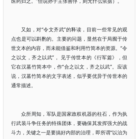
医药归之。”但说孙子主张善俘，则无什么依据）。
又如，对“令文齐武”的释读，目前一些常见的观
点也是可以斟酌的。主要的问题，显然在于局囿于传
世文本的内容，而未能借鉴和利用竹简本的资源。“令
之以文，齐之以武”， 见于传世本的《行军篇》，但
它在汉墓竹简本中，作“合之以文，齐之以武”。应该
说，汉墓竹简本的文字表述，似乎要优异于传世本的
通常描述。
众所周知，军队是国家政权机器的柱石，作为执
行武装斗争任务的特殊团体，要确保其发挥强大的战
斗力，关键之一是要搞好内部的治理，即所谓“以治为