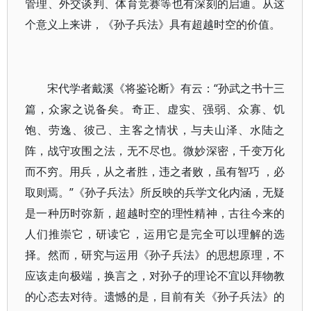
管理、外交谈判、体育竞赛等也有深刻的启迪。从这
个意义上来讲，《孙子兵法》具有超越时空的价值。
宋代学者戴溪《将鉴论断》有云：“孙武之书十三
篇，众家之说备矣。奇正、虚实、强弱、众寡、饥
饱、劳逸、彼己、主客之情状，与夫山泽、水陆之
阵，战守攻围之法，无不尽也。微妙深密，千变万化
而不穷。用兵，从之者胜，违之者败，虽有智巧 ，必
取则焉。”《孙子兵法》所反映的兵学文化内涵，无疑
是一种历时弥新，超越时空的理性精神，古往今来的
人们推崇它，研读它，运用它是完全可以理解的选
择。然而，研究与运用《孙子兵法》的思想原理，不
应该走向极端，换言之，对孙子的理论不宜以拜物教
的心态去对待。遗憾的是，目前有关《孙子兵法》的