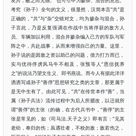
友共，敝之而无憾。”也可引申为掺杂、混合的意思。
考究《孙子》全句的文义，很显然，汉简本言“共”是
正确的，“共”与“杂”交错对文，均为掺杂与混合，孙
子言此，乃是反复强调在作战中当将俘获的敌方人
员、车辆加以利用，混合并掺杂编入己方的车队与军
阵之中，共赴战事，从而来增强自己的力量。这里，
孙子说的是因敌之资以助己的问题，借力打力而已，
实与优待俘虏风马牛不相及，张预等人“恩信抚养
之”的说法乃望文生义、郢书燕说。而今人有据此洋洋
洒洒写成孙子“善俘”思想研究之类的文章，那更属于
是无中生有了。由此可见，“共”在传世本作“善”，当
属《孙子兵法》流传过程中为后人所臆改，以迁就所
谓“善俘”的主张（的确，在古代兵书中，“善俘”的主
张是常见的，如《司马法.天子之义》即有言：“见其
老幼，奉归勿伤；虽遇壮者，不校勿敌；敌若伤之，