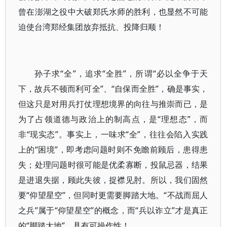
曾在澎湖之役中大破郑氏水师的胜利，也显然不可能
迫使台湾郑经集团放弃抵抗、投降归顺！
孙子求“全”，追求“全胜”，所谓“必以全争于天
下，故兵不顿而利可全”、“自保而全胜”，确是事实，
但这只是对用兵打仗理想境界的向往与推崇而已，是
为了占领道德与政治上的制高点，是“理想态”，而
非“现实态”。事实上，一味求“全”，往往会陷入实践
上的“困境”，即考虑问题时则不免瞻前顾后，患得患
失；处理问题时很可能是优柔寡断，投鼠忌器，结果
是进退失据，顾此失彼，捉襟见肘。所以，我们固然
要“仰望星空”，但同时更需要脚踏大地。“不战而屈人
之兵”属于“仰望星空”的概念，而“兵以诈立”才是真正
的“脚踏大地”。具有可操作性！