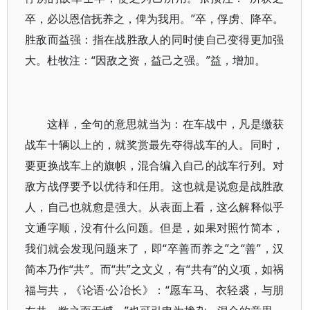
卒，必以恩信抚养之，俾为我用。”卒，俘虏、降卒。
胜敌而益强：指在战胜敌人的同时使自己变得更加强
大。杜牧注：“因敌之资，益己之强。”益，增加。
这样，全句的意思就当为：在车战中，凡是缴获
战车十辆以上的，就奖赏最先夺得战车的人。同时，
要更换战车上的旗帜，混合编入自己的战车行列。对
敌方战俘要予以优待和任用。这也就是说愈是战胜敌
人，自己也就愈是强大。从表面上看，这么解释似乎
文通字顺，没有什么问题。但是，如果对照竹简本，
我们就会发现问题来了，即“卒善而养之”之“善”，汉
简本乃作“共”。而“共”之文义，有“共有”的义项，如祸
福与共，《论语·公冶长》：“愿车马、衣轻裘，与朋