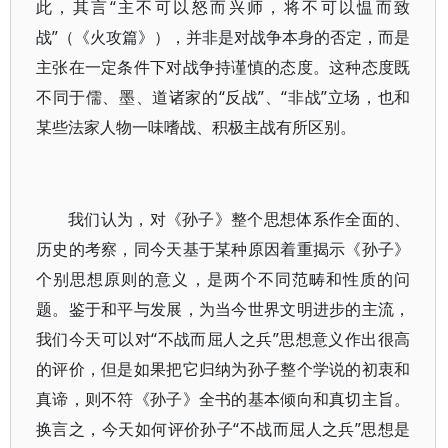
此，其言“主不可以怒而兴师，将不可以愠而致
战”（《火攻篇》），并非是对战争本身的否定，而是
主张在一定条件下对战争持谨慎的态度。这种态度既
不同于儒、墨、道诸家的“反战”、“非战”立场，也和
某些法家人物一味嗜战、积极主战有所区别。
我们认为，对《孙子》整个思想体系作全面的、
历史的考察，同今天基于某种原因着重揭示《孙子》
个别思想原则的意义，是两个不同范畴和性质的问
题。鉴于和平与发展，为当今世界文明进步的主流，
我们今天可以对“不战而屈人之兵”思想意义作出很高
的评价，但是如果把它归纳为孙子整个学说的初衷和
真谛，则不符《孙子》全书的基本倾向和真切主旨。
换言之，今天如何评价孙子“不战而屈人之兵”思想是