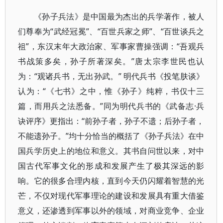
《孙子兵法》是中国最为杰出的兵学著作，被人
们尊奉为“武经冠冕”、“百世兵家之师”、“百世谈兵之
祖”，东汉末年大政治家、军事家曹操强调：“吾观兵
书战策多矣，孙子所著深矣。”唐太宗李世民也认
为：“观诸兵书，无出孙武。” 明代兵书《投笔肤谈》
认为：“《七书》之中，惟《孙子》纯粹，书仅十三
篇，而用兵之法悉备。”同为明代兵书的《武备志·兵
诀评序》更指出：“前孙子者，孙子不遗；后孙子者，
不能遗孙子。”均十分恰当的概括了《孙子兵法》在中
国兵学历史上的地位和意义。其书自问世以来，对中
国古代军事文化的形成和发展产生了极其深远的影
响。它的很多合理内核，直到今天仍闪耀着智慧的光
芒，不仅对现代军事理论的建设和发展具有重大借鉴
意义，还渗透到军事以外的领域，对商业竞争、企业