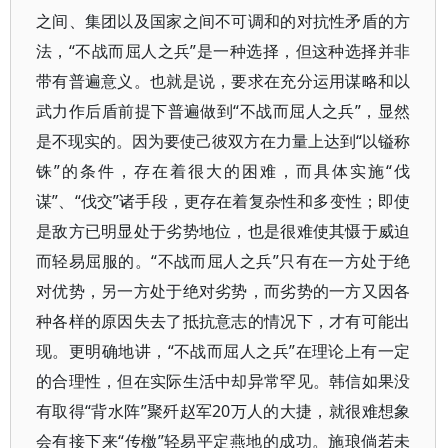
之间、集团以及国家之间不可调和的对抗性矛盾的方
法，“不战而屈人之兵”是一种选择，但这种选择并非
带有普遍意义。也就是说，要求在充分运用谋略和以
武力作后盾前提下普遍做到“不战而屈人之兵”，显然
是不现实的。因为要使己彼双方在力量上达到“以镒称
铢”的条件，存在着很大的困难，而具体实施“伐
谋”、“伐交”诸手段，更存在着复杂性和多变性；即使
是敌方已明显处于劣势地位，也是很难使其慑于威迫
而轻易屈服的。“不战而屈人之兵”只有在一方处于绝
对优势，另一方处于绝对劣势，而劣势的一方又因各
种各样的原因失去了抵抗意志的情况下，才有可能出
现。更明确地讲，“不战而屈人之兵”在理论上有一定
的合理性，但在实际生活中却异常罕见。韩信如果没
有取得“背水阵”聚歼赵军20万人的大捷，就很难想象
会有接下来“传檄”轻易平定燕地的成功。施琅倘若未