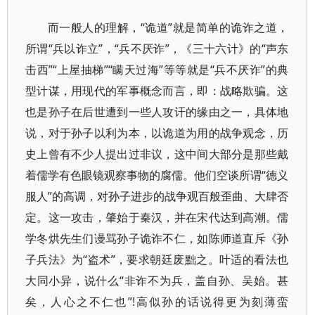
而一般人的理解，“诡道”就是简单的诡诈之道，
所谓“兵以诈立”，“兵不厌诈”，《三十六计》的“声东
击西”“上屋抽梯”“瞒天过海”等等就是“兵不厌诈”的典
型计谋，用现代的军事概念而言，即：战略欺骗。这
也是孙子在后世遭到一些人攻讦的缘由之一，具体地
说，对于孙子以利为本，以诡道为用的战争观念，历
史上曾有不少人提出过非议，这中间大部分是那些戴
着儒学有色眼镜观察事物的腐儒。他们空谈所谓“德义
服人”的高调，对孙子进步的战争观百般歪曲、大肆否
定。这一攻击，肇始于秦汉，并在宋代达到高潮。儒
学冬烘先生们谩骂孙子诡诈不仁，如陈师道直斥《孙
子兵法》为“盗术”，要求朝廷废黜之。叶适的看法也
大同小异，说什么“非诈不为兵，盖自孙、吴始。甚
矣，人心之不仁也”!高似孙的话说得更为刻薄蛮