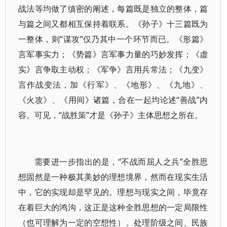
战法等均做了缜密的阐述，每篇既是独立的整体，篇
与篇之间又都相互保持着联系。《孙子》十三篇既为
一整体，则“谋攻”仅乃其中一个环节而已。《形篇》
言军事实力；《势篇》言军事力量的巧妙发挥；《虚
实》言争取主动权；《军争》言用兵常法；《九变》
言作战变法，加《行军》、《地形》、《九地》、
《火攻》、《用间》诸篇，合在一起均论述“善战”内
容。可见，“战胜策”才是《孙子》主体思想之所在。
需要进一步指出的是，“不战而屈人之兵”全胜思
想固然是一种极其美妙的理想境界，然而在现实生活
中，它的实现却是罕见的。理想与现实之间，毕竟存
在着巨大的鸿沟，这正是这种全胜思想的一定局限性
（也可理解为一定的空想性）。处理阶级之间、民族