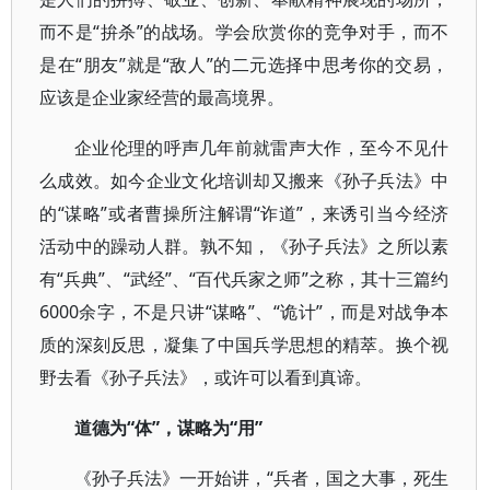
而不是“拚杀”的战场。学会欣赏你的竞争对手，而不
是在“朋友”就是“敌人”的二元选择中思考你的交易，
应该是企业家经营的最高境界。
企业伦理的呼声几年前就雷声大作，至今不见什
么成效。如今企业文化培训却又搬来《孙子兵法》中
的“谋略”或者曹操所注解谓“诈道”，来诱引当今经济
活动中的躁动人群。孰不知，《孙子兵法》之所以素
有“兵典”、“武经”、“百代兵家之师”之称，其十三篇约
6000余字，不是只讲“谋略”、“诡计”，而是对战争本
质的深刻反思，凝集了中国兵学思想的精萃。换个视
野去看《孙子兵法》，或许可以看到真谛。
道德为“体”，谋略为“用”
《孙子兵法》一开始讲，“兵者，国之大事，死生