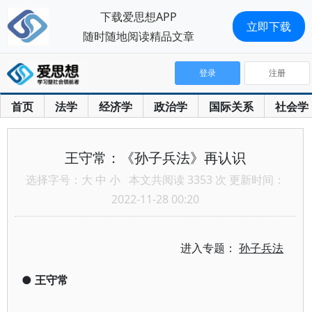
下载爱思想APP
立即下载
随时随地阅读精品文章
登录
注册
首页
法学
经济学
政治学
国际关系
社会学
王守常：《孙子兵法》再认识
选择字号：
大
中
小
本文共阅读 3353 次 更新时间：
2022-11-28 00:20
进入专题：
孙子兵法
●
王守常