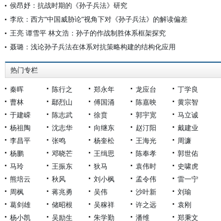
侯昂妤：抗战时期的《孙子兵法》研究
李欣：西方“中国威胁论”视角下对《孙子兵法》的解读偏差
王亮 谭雪平 林文浩：孙子的作战制胜体系框架探究
聂璐：浅论孙子兵法在体系对抗策略构建的结构化应用
热门专栏
秦晖
陈行之
郑永年
龙应台
丁学良
曹林
鄢烈山
傅国涌
陈嘉映
黄宗智
于建嵘
陈志武
徐贲
郭宇宽
马立诚
杨祖陶
沈志华
向继东
赵汀阳
戴建业
李昌平
张鸣
杨奎松
王海光
周濂
杨鹏
邓晓芒
王缉思
陈奉孝
郭世佑
马玲
王振东
狄马
袁伟时
史啸虎
熊培云
秋风
刘小枫
孟令伟
雷一宁
周枫
蒋兆勇
吴伟
沙叶新
刘瑜
葛剑雄
储昭根
吴稼祥
许之远
袁刚
杨小凯
吴励生
朱学勤
潘维
郑秉文