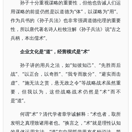
孙子十分重视谋略的重要性，但他也告诫人们运
用谋略的前提仍然是以道德为“体”，以谋略为“用”。
作为兵书的《孙子兵法》也非常强调道德伦理的重要
性，所以唐代著名诗人杜牧注解《孙子兵法》说“古之
兵柄，本出儒术”。
企业文化是“道”，经营模式是“术”
孙子讲的用兵之法，如“知彼知己”、“先胜而后
战”、“以正合，以奇胜”、“我专而敌分”、“避实而击
虚”、“施无法之赏，悬无政之令”等战略战术虽然重
要，但我以为，这些战略战术仍然是“术”而不
是“道”。
何谓“术”？清代学者章学诚解释：“术也者，取所
发明之真理致诸用者也。”换言之，“术”就是理性认知
的具体运用方法。“道”在中国哲学里有多种说法，简