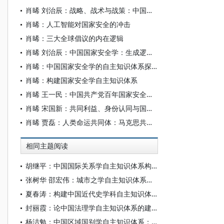
肖晞 刘治辰：战略、战术与战策：中国古代粮食安全思想的要素探索
肖晞：人工智能对国家安全的冲击
肖晞：三大全球倡议的内在逻辑
肖晞 刘治辰：中国国家安全学：生成逻辑、体系创新与未来展望
肖晞：中国国家安全学的自主知识体系探索
肖晞：构建国家安全学自主知识体系
肖晞 王一民：中国共产党百年国家安全思想发展析论
肖晞 宋国新：共同利益、身份认同与国际合作——一个理论分析框架
肖晞 贾磊：人类命运共同体：马克思共同体思想的继承与发展
相同主题阅读
胡继平：中国国际关系学自主知识体系构建的时代转向
张树华 邵宏伟：城市之学自主知识体系正在加快形成
夏春涛：构建中国近代史学科自主知识体系刍议
封丽霞：论中国法理学自主知识体系的建构
杨洁勉：中国区域国别学自主知识体系：本原、借鉴和建构