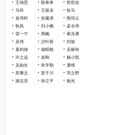
王缉思
陈奉孝
郭世佑
马玲
王振东
狄马
袁伟时
史啸虎
熊培云
秋风
刘小枫
孟令伟
雷一宁
周枫
蒋兆勇
吴伟
沙叶新
刘瑜
葛剑雄
储昭根
吴稼祥
许之远
袁刚
杨小凯
吴励生
朱学勤
潘维
郑秉文
莫于川
羽之野
谢志浩
孙立平
杨光