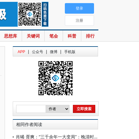
登录
注册
思想库
关键词
笔会
科普
排行
|
|
|
APP
公众号
微博
手机版
相同作者阅读
肖晞 胥爽：“三千余年一大变局”：晚清时期中国国家安全观的转型与重构