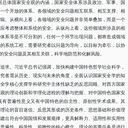
据总体国家安全观的内涵，国家安全体系涉及政治、军事、国
是一个开放的体系。各领域的安全问题相互联系、相互支撑、相
逻辑。从横向上看，各领域的安全问题并非简单叠加，而是一个
，应考虑整体和系统的安全。从纵向上看，这些领域所涉及的相
育体系等是不可分割的，任何一个环节出现问题，都将造成领域
杂的系统工程，需要研究者以问题为导向，以目标为牵引，以协
的安全问题及其相互关联，科学地防范和化解风险。
术追求。习近平总书记强调，加快构建中国特色哲学社会科学，
研究者需从历史、现实与未来的角度，全面认识国家安全学的知
安全学核心支撑学科研究中主体性缺乏的反思回顾、对西方国家
全观的理论创新和学理化进程的理解与把握、对中国特色国家安
既有普遍性意义又有中国特色的自主性、原创性学术成果。其
全理论的盲目迷信。反思其形成的历史条件、思想基础和价值理
构建出符合中国国情和发展规律，更具解释力、适用性和实用性
有普遍性、科学性、前瞻性的核心概念。理论的首要任务是进行