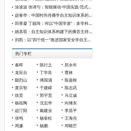
涂凌波 张译匀：智能驱动·中国实践·范式创新：“构建中国新闻传播学自主知识体系”专题研讨会综述
赵春华：中国时尚传播学自主知识体系的内在逻辑与实践路径
田香凝 丁靓琦：何以“中国学派”：多学科视野下中国特色新闻传播学建设的研究
姚喜双：自主知识体系构建下的播音主持高等专业教育研究
刘凯：以“四个统一”推进国家安全学自主知识体系构建
热门专栏
秦晖
陈行之
郑永年
龙应台
丁学良
曹林
鄢烈山
傅国涌
陈嘉映
黄宗智
于建嵘
陈志武
徐贲
郭宇宽
马立诚
杨祖陶
沈志华
向继东
赵汀阳
戴建业
李昌平
张鸣
杨奎松
王海光
周濂
杨鹏
邓晓芒