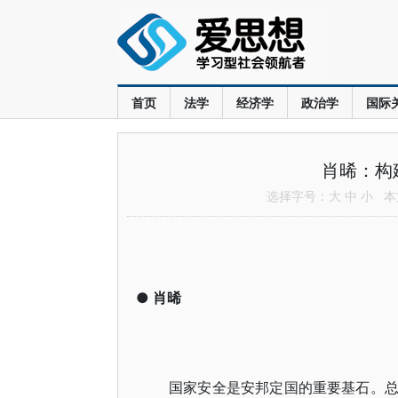
首页
法学
经济学
政治学
国际
肖晞：构
选择字号：
大
中
小
本文
●
肖晞
国家安全是安邦定国的重要基石。