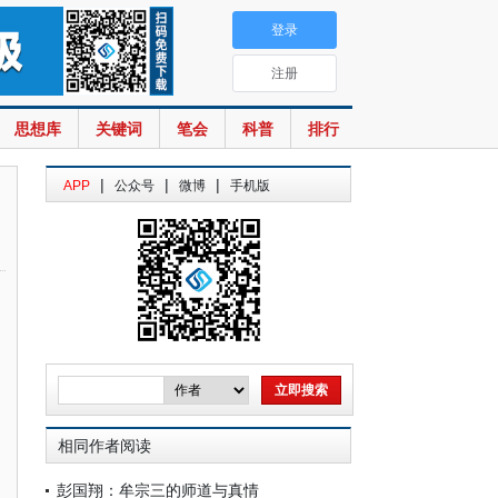
登录
注册
思想库
关键词
笔会
科普
排行
|
|
|
APP
公众号
微博
手机版
相同作者阅读
彭国翔：牟宗三的师道与真情