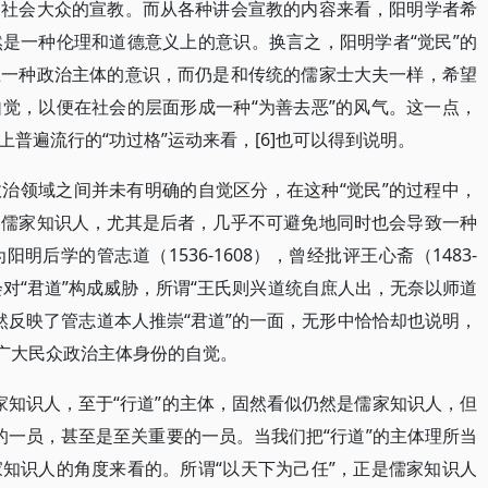
向社会大众的宣教。而从各种讲会宣教的内容来看，阳明学者希
是一种伦理和道德意义上的意识。换言之，阳明学者“觉民”的
生一种政治主体的意识，而仍是和传统的儒家士大夫一样，希望
觉，以便在社会的层面形成一种“为善去恶”的风气。这一点，
普遍流行的“功过格”运动来看，[6]也可以得到说明。
治领域之间并未有明确的自觉区分，在这种“觉民”的过程中，
的儒家知识人，尤其是后者，几乎不可避免地同时也会导致一种
后学的管志道（1536-1608），曾经批评王心斋（1483-
会对“君道”构成威胁，所谓“王氏则兴道统自庶人出，无奈以师道
固然反映了管志道本人推崇“君道”的一面，无形中恰恰却也说明，
成广大民众政治主体身份的自觉。
儒家知识人，至于“行道”的主体，固然看似仍然是儒家知识人，但
缺的一员，甚至是至关重要的一员。当我们把“行道”的主体理所当
知识人的角度来看的。所谓“以天下为己任”，正是儒家知识人