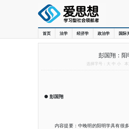
首页
法学
经济学
政治学
国际
彭国翔：阳
选择字号：
大
中
小
本文
●
彭国翔
内容提要：中晚明的阳明学具有很