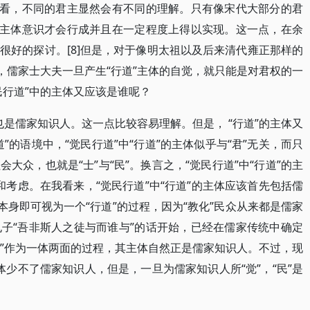
来看，不同的君主显然会有不同的理解。只有像宋代大部分的君
的主体意识才会行成并且在一定程度上得以实现。这一点，在余
很好的探讨。[8]但是，对于像明太祖以及后来清代雍正那样的
，儒家士大夫一旦产生“行道”主体的自觉，就只能是对君权的一
民行道”中的主体又应该是谁呢？
体也是儒家知识人。这一点比较容易理解。但是， “行道”的主体又
”的语境中，“觉民行道”中“行道”的主体似乎与“君”无关，而只
大众，也就是“士”与“民”。换言之，“觉民行道”中“行道”的主
辨和考虑。在我看来，“觉民行道”中“行道”的主体应该首先包括儒
本身即可视为一个“行道”的过程，因为“教化”民众从来都是儒家
子“吾非斯人之徒与而谁与”的话开始，已经在儒家传统中确定
道”作为一体两面的过程，其主体自然正是儒家知识人。不过，现
主体少不了儒家知识人，但是，一旦为儒家知识人所“觉”，“民”是