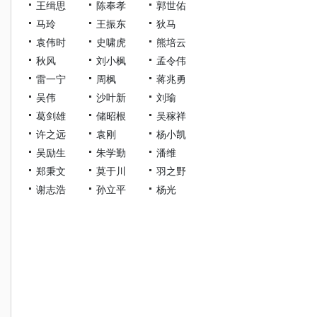
王缉思
陈奉孝
郭世佑
马玲
王振东
狄马
袁伟时
史啸虎
熊培云
秋风
刘小枫
孟令伟
雷一宁
周枫
蒋兆勇
吴伟
沙叶新
刘瑜
葛剑雄
储昭根
吴稼祥
许之远
袁刚
杨小凯
吴励生
朱学勤
潘维
郑秉文
莫于川
羽之野
谢志浩
孙立平
杨光