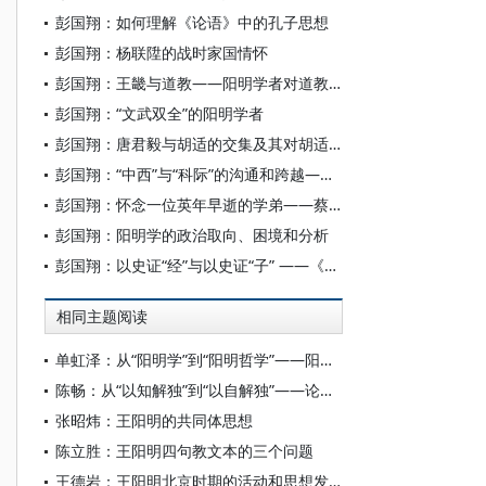
彭国翔：如何理解《论语》中的孔子思想
彭国翔：杨联陞的战时家国情怀
彭国翔：王畿与道教——阳明学者对道教内丹学的融摄
彭国翔：“文武双全”的阳明学者
彭国翔：唐君毅与胡适的交集及其对胡适的评价
彭国翔：“中西”与“科际”的沟通和跨越——中国的治学传统及其现代转化
彭国翔：怀念一位英年早逝的学弟——蔡世昌《罗近溪哲学思想研究》序
彭国翔：阳明学的政治取向、困境和分析
彭国翔：以史证“经”与以史证“子” ——《先秦诸子系年》与《两汉经学今古文平议》读后
相同主题阅读
单虹泽：从“阳明学”到“阳明哲学”——阳明心学的现代哲学重构
陈畅：从“以知解独”到“以自解独”——论阳明学派慎独工夫转向及其哲学意义
张昭炜：王阳明的共同体思想
陈立胜：王阳明四句教文本的三个问题
王德岩：王阳明北京时期的活动和思想发展