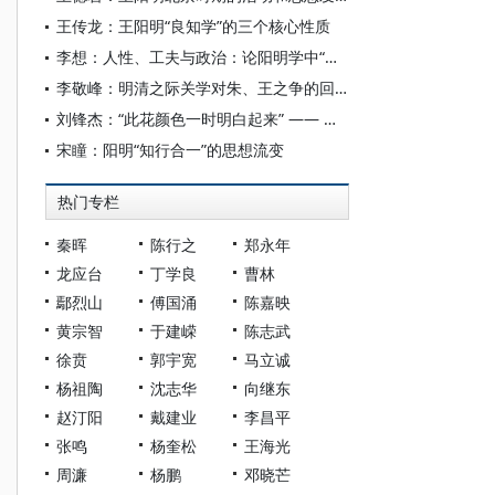
王传龙：王阳明“良知学”的三个核心性质
李想：人性、工夫与政治：论阳明学中“才”的三重意蕴
李敬峰：明清之际关学对朱、王之争的回应
刘锋杰：“此花颜色一时明白起来” —— 阳明 “ 心物关系说 ” 的美学意涵与现代回响
宋瞳：阳明“知行合一”的思想流变
热门专栏
秦晖
陈行之
郑永年
龙应台
丁学良
曹林
鄢烈山
傅国涌
陈嘉映
黄宗智
于建嵘
陈志武
徐贲
郭宇宽
马立诚
杨祖陶
沈志华
向继东
赵汀阳
戴建业
李昌平
张鸣
杨奎松
王海光
周濂
杨鹏
邓晓芒