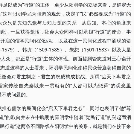
样足以成为“行道”的主体，至少从阳明学的立场来看，是确定无
人”这种阳明学尤为强调的观念，决定了“民”必然要成为“行道”的
大众只是先知先觉与后知后觉的关系，从良知、本心的角度来
此，一旦获得觉悟，社会大众同样可以承担“行道”的使命。事
所开启的儒学民间化的运动，以及在这一民间化过程中涌现的诸
-1579）、韩贞（1509-1585）、朱恕（1501-1583）以及大量
大众，都正是“行道”主体的体现。前面提到管志道对王心斋开
管志道这样的人士看来，阳明学民间化使得民众普遍获得自觉的
无疑会对君主制之下君主的权威构成挑战。所谓“启天下卑君之
儒家传统自先秦以来一贯就有的“人皆可以为尧舜”的观念里
就是不成问题的。
担心儒学的民间化会“启天下卑君之心”，同时也表明了他“尊
道”的取向并未在中晚明的阳明学中随着“觉民行道”的兴起而消
觉民行道”这两条不同路线在阳明学中的关系，就是我们在接下来