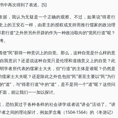
中再次得到了表述。[5]
依据，我认为无疑是一个正确的观察。不过，如果说“得君行
历史上的王安石一样，由君主的授权或支持而推行儒家的政治理
君行道”之外所另外开辟的作为一种政治取向的“觉民行道”呢？
考。
着使“民”获得一种意识上的自觉。那么，这种自觉是什么样的意
的自我意识？还是说这种自觉只是伦理和道德意义上的自觉？此
阳明学者所代表的儒家士大夫，但“行道”的主体是谁呢？仍然是
学的儒家士大夫呢？还是除此之外也包括“民”甚至主要以“民”为行
“道”，与“得君行道”中的“道”，是不是同一个“道”呢？这些问
。下面，就让我们一一加以探讨。
现，恐怕莫过于各种各样的社会讲学或者说“讲会”活动了。“讲
者之间的理论探讨，例如罗念庵（1504-1564）的《冬游记》