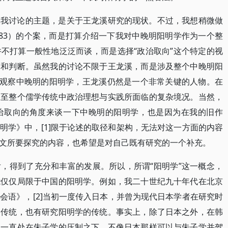
议我讨论的主题，是关于王龙溪研究的现状。不过，我想稍微做
1583）的个案，而是打算介绍一下我对中晚明阳明学作为一个整
不打算一般性地泛泛而谈，而是选择“政治取向”这个特定的视
察和判断。虽然我的讨论不限于王龙溪，而是涉及整个中晚明阳
来观察中晚明的阳明学，王龙溪仍然是一个非常关键的人物。在
乃至整个儒学传统中政治理想与实践所面临的复杂境况。当然，
治取向的角度来谈一下中晚明的阳明学，也是因为在我的旧作
明学》中，[1]限于论述的取径和架构，无法对这一方面的内容
文所要探究的内容，也希望是对自己既有研究的一个补充。
，得到了充分和丰富的发展。所以，所谓“阳明学”这一概念，
能仅仅局限于中国的阳明学。例如，我二十世纪九十年代在北京
会语》，[2]当初一度传入日本，并曾为现代日本学者在研究时
的传统，也有研究阳明学的传统。事实上，除了日本之外，在韩
然一直处在朱子学的压制之下，不像日本那样可以与朱子学并驾