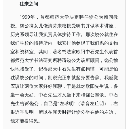
往来之间
1999年，首都师范大学决定聘任饶公为顾问教
授。饶公携女儿饶清芬来校接受聘书并做学术讲座，
历史系领导让我负责具体接待工作。那次饶公就住在
我们学校的招待所内，我安排他参观了我们系的文物
室和资料室。其间，著名书法家欧阳中石先生代表首
都师范大学书法研究所聘请饶公为该所顾问，饶公愉
快地接受了。记得那天中石先生有点拘谨，可能是怕
耽误饶公的时间，刚说完正事就起身要告辞。我感觉
应该让两位大家好好聊聊，于是就对欧阳先生说，多
坐一会无妨。中石先生才又坐下来和饶公攀谈。中石
先生告诉饶公，自己是“左球明”（谐音左丘明），右
眼近乎失明，所以在聊天时得让饶公坐在他的左边，
他才能看得见。