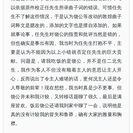
以依据原件校正任先生所录曲子词的错误。可惜任先
生不了解这些情况，于是认为饶公等改动的敦煌曲子
词释文是臆改的，添加的文字也是擅自添加的。如果
就事论事，任先生对饶公的指责和批评当然是错的，
但也确实是事出有因。我当时为任先生打抱不平，主
要是认为不能因为以上小错就否定任先生的巨大贡
献。问题是，请我吃饭的是饶公，并不是任二北先
生，我作为客人不但没有顺着主人的意思让主人开
心，反而说出了令主人难堪的话，更何况主人还是令
人尊敬的前辈！现在想想，我当时真是少不更事。但
饶公并未和我计较，又转移话题聊了很久，最后是满
座皆欢。饭后饶公还请我到家中聊了一会，说明他是
真的没有计较我的冒失和鲁莽，确有大家的雅量和胸
襟。