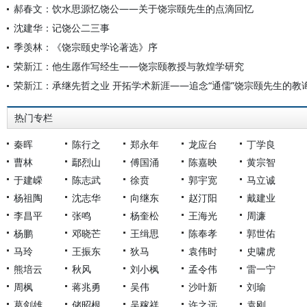
郝春文：饮水思源忆饶公——关于饶宗颐先生的点滴回忆
沈建华：记饶公二三事
季羡林：《饶宗颐史学论著选》序
荣新江：他生愿作写经生——饶宗颐教授与敦煌学研究
荣新江：承继先哲之业 开拓学术新涯——追念“通儒”饶宗颐先生的教
热门专栏
秦晖
陈行之
郑永年
龙应台
丁学良
曹林
鄢烈山
傅国涌
陈嘉映
黄宗智
于建嵘
陈志武
徐贲
郭宇宽
马立诚
杨祖陶
沈志华
向继东
赵汀阳
戴建业
李昌平
张鸣
杨奎松
王海光
周濂
杨鹏
邓晓芒
王缉思
陈奉孝
郭世佑
马玲
王振东
狄马
袁伟时
史啸虎
熊培云
秋风
刘小枫
孟令伟
雷一宁
周枫
蒋兆勇
吴伟
沙叶新
刘瑜
葛剑雄
储昭根
吴稼祥
许之远
袁刚