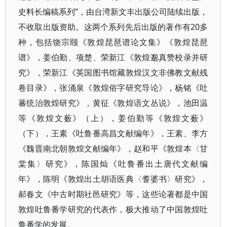
史料长编稿系列”，由台湾新文丰出版公司陆续出版，
不收取出版资助。这两个系列先后出版的著作有20多
种，包括饶宗颐《敦煌琵琶谱论文集》《敦煌琵琶
谱》，姜伯勤、项楚、荣新江《敦煌邈真赞校录并研
究》，荣新江《英国图书馆藏敦煌汉文非佛教文献残
卷目录》，张涌泉《敦煌俗字研究导论》，杨铭《吐
蕃统治敦煌研究》，黄征《敦煌语文丛说》，池田温
等《敦煌文薮》（上），姜伯勤等《敦煌文薮》
（下），王素《吐鲁番高昌文献编年》，王素、李方
《魏晋南北朝敦煌文献编年》，赵和平《敦煌本〈甘
棠集〉研究》，陈国灿《吐鲁番出土唐代文献编
年》，陈明《敦煌出土胡语医典〈耆婆书〉研究》，
郝春文《中古时期社邑研究》等，这些论著都是中国
敦煌吐鲁番学研究的代表作，极大推动了中国敦煌吐
鲁番学的发展。