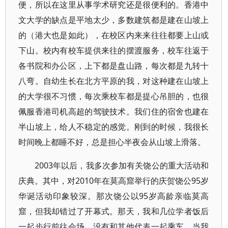
便，所以在这里从事学术研究还是很便利的。香港中
文大学的缺点是平地太少，多数建筑都是建在山坡上
的（港大也是如此），在校区内来来往往都要上山或
下山。校内有校车提供来往的摆渡服务，校车往返于
各书院和办公区，上下都是盘山路，每次都是九转十
八弯。自幼生长在北方平原的我，对这种建在山坡上
的大学很不习惯，每次乘校车都是提心吊胆的，也很
佩服香港司机高超的驾驶技术。我们住的宿舍也建在
半山坡上，给人不稳定的感觉。刚到的时候，我很长
时间晚上都睡不好，总是担心半夜会从山坡上滑落。
2003年以后，我多次参加有关饶公的重大活动和
庆典。其中，对2010年在莫高窟举行的庆贺饶公95岁
华诞活动印象较深。那次饶公以95岁高龄亲临莫高
窟，但我却错过了开幕式。那天，我和几位学者饭后
一起步行前往会场，没有和其他代表一起乘车。当我