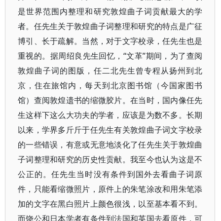
是世界范围内整理和研究敦煌曲子词贡献最大的学
者。任先生关于敦煌曲子词整理和研究的特点是广征
博引、长于疏解。当然，对于文字校录，任先生也是
重视的。据周绍良先生回忆，“文革”期间，为了查阅
敦煌曲子词的图版，任二北先生曾专程从扬州到北
京，住在旅馆内，每天到北京图书馆（今国家图书
馆）查阅敦煌遗书的缩微胶片。在当时，国内像任先
生这样下这么大功夫的学者，应该是为数不多。长期
以来，学界多斤斤于任先生有关敦煌曲子词文字校录
的一些错误，有意或无意地淡化了任先生关于敦煌曲
子词整理和研究的历史性贡献。我至今也认为这是不
公正的。任先生当时没有条件到国外去看曲子词原
件，只能看缩微照片，原件上的朱笔涂改和用朱笔添
加的文字在黑白照片上颜色很浅，以至基本看不到。
而饶公和日本学者有条件到法国和英国去看原件，可