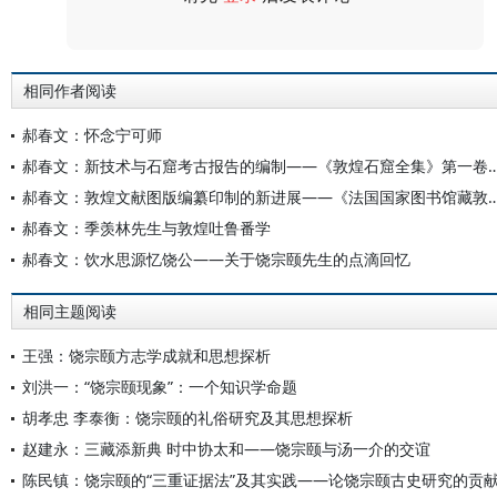
评论
相同作者阅读
郝春文：怀念宁可师
郝春文：新技术与石窟考古报告的编制——《敦煌石窟全集
郝春文：敦煌文献图版编纂印制的新进展——《法国国家图
郝春文：季羡林先生与敦煌吐鲁番学
郝春文：饮水思源忆饶公——关于饶宗颐先生的点滴回忆
相同主题阅读
王强：饶宗颐方志学成就和思想探析
刘洪一：“饶宗颐现象”：一个知识学命题
胡孝忠 李泰衡：饶宗颐的礼俗研究及其思想探析
赵建永：三藏添新典 时中协太和——饶宗颐与汤一介的交谊
陈民镇：饶宗颐的“三重证据法”及其实践——论饶宗颐古史研究的贡