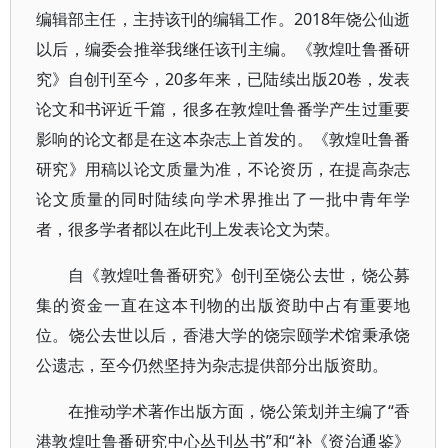
编辑部主任，主持该刊的编辑工作。2018年饶公仙逝
以后，编委会推举我继任该刊主编。《敦煌吐鲁番研
究》自创刊至今，20多年来，已陆续出版20卷，发表
论文和书评近千篇，很多在敦煌吐鲁番学产生过重要
影响的论文都是在这本杂志上首发的。《敦煌吐鲁番
研究》用稿以论文质量为准，不论资历，在提高杂志
论文质量的同时陆续向学术界推出了一批中青年学
者，很多学者都以在此刊上发表论文为荣。
自《敦煌吐鲁番研究》创刊至饶公去世，饶公募
集的资金一直在这本刊物的出版资助中占有重要地
位。饶公去世以后，香港大学的饶宗颐学术馆秉承饶
公遗志，至今仍然坚持为杂志提供部分出版资助。
在推动学术著作出版方面，饶公策划并主编了“香
港敦煌吐鲁番研究中心丛刊丛书”和“补《资治通鉴》