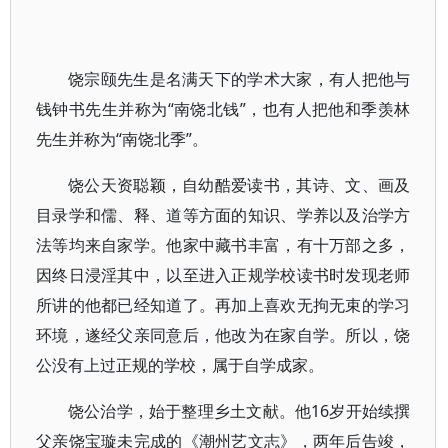
饶宗颐先生是名满天下的学术大家，有人把他与
钱钟书先生并称为“南饶北钱”，也有人把他和季羡林
先生并称为“南饶北季”。
饶公天资聪颖，自幼酷爱读书，其诗、文、画及
目录学和儒、释、道等方面的知识、学养以及治学方
法等均来自家学。他家中藏书丰富，有十万部之多，
因终日浸淫其中，以至进入正规学校读书时发现老师
所讲的他都已经知道了。再加上喜欢无拘无束的学习
环境，遂经父亲同意后，他改为在家自学。所以，饶
公没有上过正规的学校，属于自学成家。
饶公治学，始于整理乡土文献。他16岁开始续撰
父亲饶宝璇未完成的《潮州艺文志》，两年后告竣，