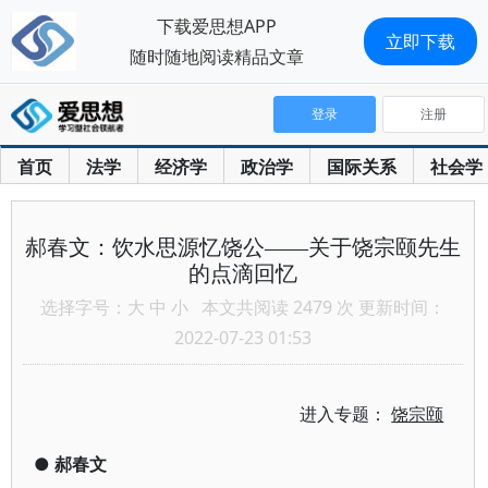
下载爱思想APP
立即下载
随时随地阅读精品文章
登录
注册
首页
法学
经济学
政治学
国际关系
社会学
郝春文：饮水思源忆饶公——关于饶宗颐先生
的点滴回忆
选择字号：
大
中
小
本文共阅读 2479 次 更新时间：
2022-07-23 01:53
进入专题：
饶宗颐
●
郝春文