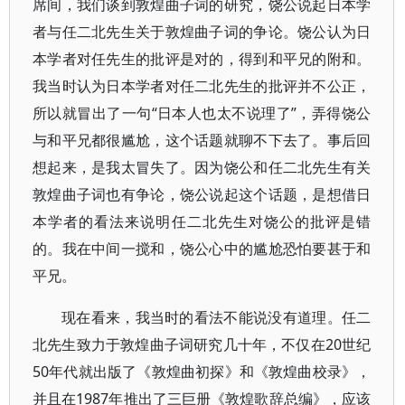
席间，我们谈到敦煌曲子词的研究，饶公说起日本学
者与任二北先生关于敦煌曲子词的争论。饶公认为日
本学者对任先生的批评是对的，得到和平兄的附和。
我当时认为日本学者对任二北先生的批评并不公正，
所以就冒出了一句“日本人也太不说理了”，弄得饶公
与和平兄都很尴尬，这个话题就聊不下去了。事后回
想起来，是我太冒失了。因为饶公和任二北先生有关
敦煌曲子词也有争论，饶公说起这个话题，是想借日
本学者的看法来说明任二北先生对饶公的批评是错
的。我在中间一搅和，饶公心中的尴尬恐怕要甚于和
平兄。
现在看来，我当时的看法不能说没有道理。任二
北先生致力于敦煌曲子词研究几十年，不仅在20世纪
50年代就出版了《敦煌曲初探》和《敦煌曲校录》，
并且在1987年推出了三巨册《敦煌歌辞总编》，应该