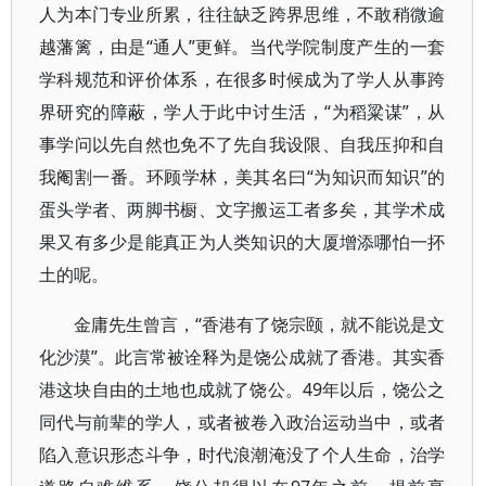
人为本门专业所累，往往缺乏跨界思维，不敢稍微逾
越藩篱，由是“通人”更鲜。当代学院制度产生的一套
学科规范和评价体系，在很多时候成为了学人从事跨
界研究的障蔽，学人于此中讨生活，“为稻粱谋”，从
事学问以先自然也免不了先自我设限、自我压抑和自
我阉割一番。环顾学林，美其名曰“为知识而知识”的
蛋头学者、两脚书橱、文字搬运工者多矣，其学术成
果又有多少是能真正为人类知识的大厦增添哪怕一抔
土的呢。
金庸先生曾言，“香港有了饶宗颐，就不能说是文
化沙漠”。此言常被诠释为是饶公成就了香港。其实香
港这块自由的土地也成就了饶公。49年以后，饶公之
同代与前辈的学人，或者被卷入政治运动当中，或者
陷入意识形态斗争，时代浪潮淹没了个人生命，治学