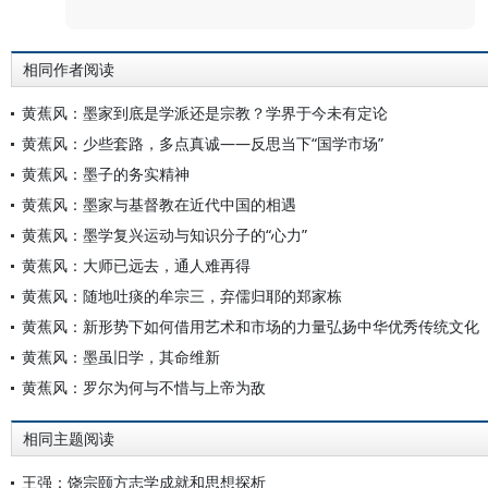
相同作者阅读
黄蕉风：墨家到底是学派还是宗教？学界于今未有定论
黄蕉风：少些套路，多点真诚——反思当下“国学市场”
黄蕉风：墨子的务实精神
黄蕉风：墨家与基督教在近代中国的相遇
黄蕉风：墨学复兴运动与知识分子的“心力”
黄蕉风：大师已远去，通人难再得
黄蕉风：随地吐痰的牟宗三，弃儒归耶的郑家栋
黄蕉风：新形势下如何借用艺术和市场的力量弘扬中华优秀传统文化
黄蕉风：墨虽旧学，其命维新
黄蕉风：罗尔为何与不惜与上帝为敌
相同主题阅读
王强：饶宗颐方志学成就和思想探析