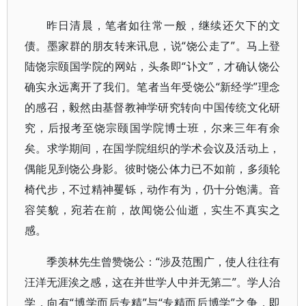
昨日清晨，笔者如往常一般，继续还欠下的文
债。墨家群的朋友转来讯息，说“饶公走了”。马上登
陆饶宗颐国学院的网站，头条即“讣文”，才确认饶公
确实永远离开了我们。笔者当年受饶公“新经学”理念
的感召，毅然由基督教神学研究转向中国传统文化研
究，后报考至饶宗颐国学院博士班，尔来三年有余
矣。求学期间，在国学院组织的学术会议及活动上，
偶能见到饶公身影。彼时饶公体力已不如前，多须轮
椅代步，不过精神矍铄，动作有为，仍十分饱满。音
容笑貌，宛若在前，故闻饶公仙逝，实生不真实之
感。
季羡林先生曾赞饶公：“涉及范围广，使人往往有
汪洋无涯涘之感，这在并世学人中并无第二”。学人治
学，向有“博学而后专精”与“专精而后博学”之争，即