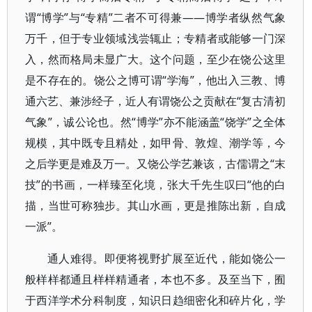
谓“博学”与“专精”二者不可得兼——博学者纵然气象
万千，但于专业领域浅尝辄止；专精者或能够一门深
入，然而格局未显广大。这个问题，至少在饶公这里
是不存在的。饶公之博可谓“学海”，他出入三教、博
通六艺、兼涉经子，近人有谓饶公之贡献在“复古清初
气象”，诚公论也。然“博学”亦不能涵盖“饶学”之全体
规模，其中既专且精处，如甲骨、敦煌、潮学等，今
之后学更是难及万一。又饶公学艺兼该，古儒谓之“末
技”的书画，一样臻至化境，张大千先生叹曰“他的白
描，当世可称独步。其山水画，更是推陈出新，自成
一派”。
通人难得。即便将视野扩展至近代，能如饶公一
般样样都通且样样精通者，本也不多。及至当下，囿
于西洋学术分科制度，知识日趋细密化和碎片化，学