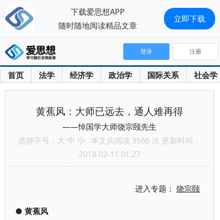
下载爱思想APP
立即下载
随时随地阅读精品文章
登录
注册
首页
法学
经济学
政治学
国际关系
社会学
黄蕉风：大师已远去，通人难再得
——悼国学大师饶宗颐先生
选择字号：
大
中
小
本文共阅读 3566 次 更新时间：
2018-02-11 01:27
进入专题：
饶宗颐
●
黄蕉风