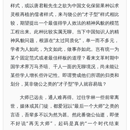
样式，或以唐君毅先生之欲为中国文化保留果种以求
灵根再植的儒者样式，来与饶公的“才子型”样式相比
较，期望提出一个最值得学人效法的精神风貌的模范
工程出来。此种比较实属无聊。当下中国知识人的精
神风貌问题，根源在“太过同质化”，单一而不多元，
学者为人如此，为文如此，做事亦如此。岂有统一为
某个固定范式或者最佳样板的道理？看来文革时期中
国学术界万马齐喑、千人一面的无聊境况，尚未能让
某些学人增长些许记性。即谓赞成他们所谓的归类和
划分，莫非饶公之类的“才子型”学人就容易哉？
大师已远去，通人难再得。过往学林一些前辈离
世，媒体或其门徒，都爱冠以“最后一个大师”之类的
言语，吾辈多不以为然为甚。然此番饶公仙逝，即便
不好说“再无大师”，起码是真的“一个时代结束