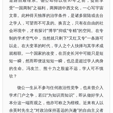
道路自难维系。饶公却得以在97年之前，提前享
受“一国两制”之福利，两脚踏中西文化，一心写宇宙
文章。此种得天独厚的治学条件，是诸多留陆或去台
之学人，可望而不可及的。换言之，只有在自由的社
会环境中，才有探讨“博学”抑或“专精”的空间。在专
制的学术空气中，当然就只剩下“又红又专”一条路可
以走。在大变革的时代，学人之个人抉择与其学术成
就相联。一个国家的改变，在历史长河中可能只是短
短一瞬，然而即便这短短一瞬，也总是超过学人肉身
的生命。冯友兰、熊十力之殷鉴不远，学人可不慎
欤？
饶公一生从不参与任何政治性党争，也未曾介入
学术门户之争，若曰“为知识而知识”，即从做好学人
本分这一端而观之，他亦可称之为楷模。近来有人以
余英时先生之“对政治保持遥远的兴趣”的自由主义者