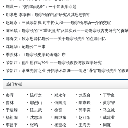
刘洪一：“饶宗颐现象”：一个知识学命题
胡孝忠 李泰衡：饶宗颐的礼俗研究及其思想探析
赵建永：三藏添新典 时中协太和——饶宗颐与汤一介的交谊
陈民镇：饶宗颐的“三重证据法”及其实践——论饶宗颐古史研究的贡
郝春文：饮水思源忆饶公——关于饶宗颐先生的点滴回忆
沈建华：记饶公二三事
季羡林：《饶宗颐史学论著选》序
荣新江：他生愿作写经生——饶宗颐教授与敦煌学研究
荣新江：承继先哲之业 开拓学术新涯——追念“通儒”饶宗颐先生的教
热门专栏
秦晖
陈行之
郑永年
龙应台
丁学良
曹林
鄢烈山
傅国涌
陈嘉映
黄宗智
于建嵘
陈志武
徐贲
郭宇宽
马立诚
杨祖陶
沈志华
向继东
赵汀阳
戴建业
李昌平
张鸣
杨奎松
王海光
周濂