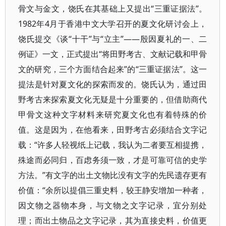
骨文与金文，饶氏在其基础上又提出“三重证据法”。
1982年4月于香港中文大学召开的夏文化研讨会上，
饶氏提交《谈“十干”与“立主”——殷因夏礼的一、二
例证》一文，正式提出“将田野考古、文献记载和甲骨
文的研究，三个方面结合起来”的“三重证据法”。这一
提法是针对夏文化的探索而发的。饶氏认为，通过田
野考古来探索夏文化无疑是十分重要的，但借助商代
甲骨文这种文字材料来研究夏文化也有着特殊的价
值。这是因为，在他看来，田野考古必须结合文字记
载：“许多人轻视纸上记载，我认为二者要互相提携，
殊途而必同归，百虑务须一致，才是可靠可信的史学
方法。”有文字的出土文物比没有文字的先民遗存更有
价值：“余所以提倡三重史料，较王静安增加一种者，
因文物之器物本身，与文物之文字记录，宜分别处
理；而出土物品之文字记录，其为直接史料，价值更