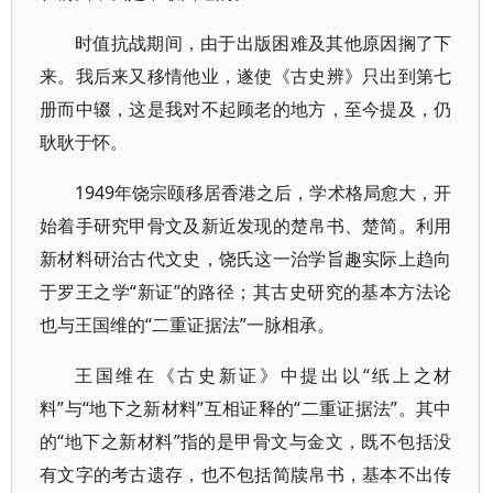
时值抗战期间，由于出版困难及其他原因搁了下
来。我后来又移情他业，遂使《古史辨》只出到第七
册而中辍，这是我对不起顾老的地方，至今提及，仍
耿耿于怀。
1949年饶宗颐移居香港之后，学术格局愈大，开
始着手研究甲骨文及新近发现的楚帛书、楚简。利用
新材料研治古代文史，饶氏这一治学旨趣实际上趋向
于罗王之学“新证”的路径；其古史研究的基本方法论
也与王国维的“二重证据法”一脉相承。
王国维在《古史新证》中提出以“纸上之材
料”与“地下之新材料”互相证释的“二重证据法”。其中
的“地下之新材料”指的是甲骨文与金文，既不包括没
有文字的考古遗存，也不包括简牍帛书，基本不出传