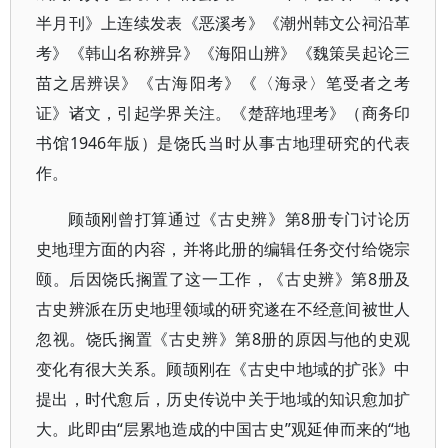
半月刊》上连续发表《恶溪考》《潮州韩文公祠沿革
考》《韩山名称辨异》《海阳山辨》《魏策吴起论三
苗之居辨误》《古海阳考》《〈海录〉笔受者之考
证》诸文，引起学界关注。《楚辞地理考》（商务印
书馆1946年版）是饶氏当时从事古地理研究的代表
作。
顾颉刚曾打算通过《古史辨》第8册专门讨论历
史地理方面的内容，并将此册的编辑任务交付给饶宗
颐。后因饶氏搁置了这一工作，《古史辨》第8册及
古史辨派在历史地理领域的研究遂在不经意间被世人
忽视。饶氏搁置《古史辨》第8册的原因与他的史观
变化有很大关系。顾颉刚在《古史中地域的扩张》中
提出，时代愈后，历史传说中关于地域的知识愈加扩
大。此即由“层累地造成的中国古史”观延伸而来的“地