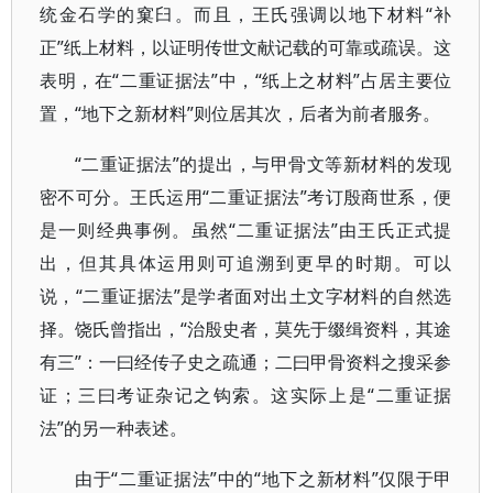
统金石学的窠臼。而且，王氏强调以地下材料“补
正”纸上材料，以证明传世文献记载的可靠或疏误。这
表明，在“二重证据法”中，“纸上之材料”占居主要位
置，“地下之新材料”则位居其次，后者为前者服务。
“二重证据法”的提出，与甲骨文等新材料的发现
密不可分。王氏运用“二重证据法”考订殷商世系，便
是一则经典事例。虽然“二重证据法”由王氏正式提
出，但其具体运用则可追溯到更早的时期。可以
说，“二重证据法”是学者面对出土文字材料的自然选
择。饶氏曾指出，“治殷史者，莫先于缀缉资料，其途
有三”：一曰经传子史之疏通；二曰甲骨资料之搜采参
证；三曰考证杂记之钩索。这实际上是“二重证据
法”的另一种表述。
由于“二重证据法”中的“地下之新材料”仅限于甲