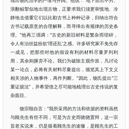
现出饶氏治学的严谨与开阔。他说：“地下层出不穷、
浪翻鲸掣似地出现古物，正要求我们须更审慎地、冷
静地去借重它们以比勘古书上种种记录，归纳出符合
古书记载原意的合理解释，而寻绎出有规律的历史条
理。”他再三强调：“古史的新旧材料是繁杂而琐碎，
令人有治丝益纷欲‘理还乱’之感。许多研究家不免先存
一成见，把那些对他的假设有利的材料尽量罗列利
用，其余则摒弃不论。我们为破除主观作祟，凡讨论
某一论点，必将有关材料尽量提出，循览其上下文义
相关涉的人物事件，再作判断。”因此，饶氏提出“三
重证据法”，并希望借之尽可能地梳理出古史传说的复
杂面目。
饶宗颐自言：“我所采用的方法和依据的资料虽然
与顾先生有些不同，可是为古史而哓哓置辩，这一宗
旨老实说来，仍是循着顾先生的途辙，是顾先生的工