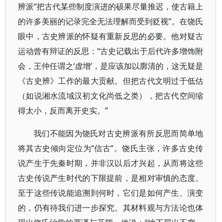
辨派“把古代某些制度演进的硕果尽量推迟，使古籍上
的许多美丽的记录完全无法理解而受到贬视”。在饶氏
眼中，古史辨派的怀疑有重新反思的必要。他对疑古
运动曾有辩证的反思：“古史记载出于后代许多增饰附
会，王仲任谓之‘虚增’，是应该加以廓清的，这无疑是
《古史辨》工作的最大贡献。但把古代文明过于低估
（如说湘水流域汉初文化尚低之类），把古代空间缩
得太小，反而离开史实。”
我们不能因为饶氏对古史辨派有所反思而简单地
将其古史倾向定位为“信古”。饶氏主张，许多古史传
说产生于先秦时期，并非汉以后才兴起，从而将这些
古史传说产生时代的下限提前，是相对审慎的态度。
至于这些传说能追溯到何时，它们是如何产生、演变
的，仍有待我们进一步探究。其材料观与方法论也体