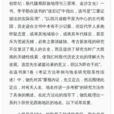
创世纪：殷代陇蜀部族地理与三星堆、金沙文化》一
书。李学勤在该书的“读后记”中指出，该书是“三重证
据法的实际应用”，“以四川成都平原为中心的古代蜀
国，其史迹在古书中本有不少记载，但近代学人多抱
怀疑态度，或将其地域缩小，或将其年代移后，甚至
斥为荒诞无稽，必将之廓清破除。考古新发现的研究
不仅复活了蜀人的古史，而且提供了研究当时广大西
南的关键性线索，使我们对殷代历史文化的理解大为
改观。选堂先生诸篇论著的意义，窃以为即在于此”。
在该书第1卷《考证方法举例与地名研究联系性综
述》中，饶氏对其“重视内证，先立定点，然后围绕此
定点，对有关人名、地名作进一步考察”的研究方法作
了具体的阐述。在此方法论的指导下，饶氏梳理出一
系列卜辞所见西南地区的地名。以下试举其要。