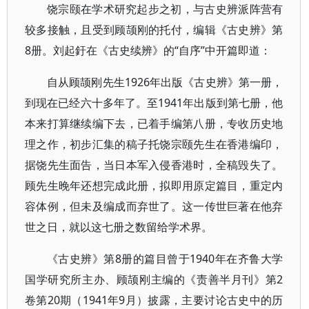
饶宗颐在学术研究起步之初，与古史辨派阵营有
较多接触，且受到顾颉刚的托付，编辑《古史辨》第
8册。刘起釪在《古史续辨》的“自序”中开篇即道：
自从顾颉刚先生1926年出版《古史辨》第一册，
到现在已经六十多年了。至1941年出版到第七册，他
本来打算继续编下去，已着手编第八册，专收历史地
理之作，初步汇集的稿子托饶宗颐先生在香港编印，
据饶先生面告，当日本军入侵香港时，全稿毁失了。
顾先生晚年还想完成此册，拟即用原定篇目，重定内
容体例，但未及编成而弃世了。这一传世巨著在他弃
世之日，就以这七册之数留给学术界。
《古史辨》第8册的篇目曾于1940年在齐鲁大学
国学研究所主办、顾颉刚主编的《责善半月刊》第2
卷第20期（1941年9月）披露，主要讨论古史中的历