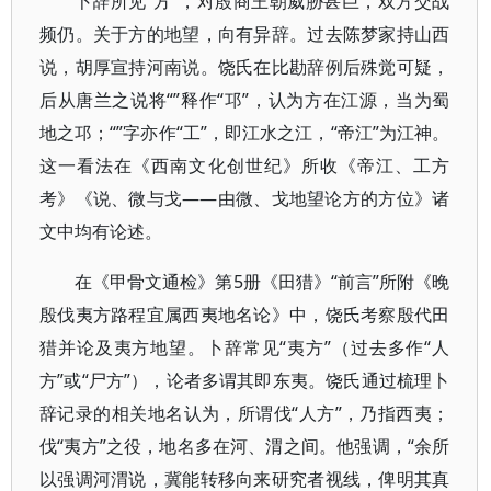
卜辞所见“方”，对殷商王朝威胁甚巨，双方交战
频仍。关于方的地望，向有异辞。过去陈梦家持山西
说，胡厚宣持河南说。饶氏在比勘辞例后殊觉可疑，
后从唐兰之说将“”释作“邛”，认为方在江源，当为蜀
地之邛；“”字亦作“工”，即江水之江，“帝江”为江神。
这一看法在《西南文化创世纪》所收《帝江、工方
考》《说、微与戈——由微、戈地望论方的方位》诸
文中均有论述。
在《甲骨文通检》第5册《田猎》“前言”所附《晚
殷伐夷方路程宜属西夷地名论》中，饶氏考察殷代田
猎并论及夷方地望。卜辞常见“夷方”（过去多作“人
方”或“尸方”），论者多谓其即东夷。饶氏通过梳理卜
辞记录的相关地名认为，所谓伐“人方”，乃指西夷；
伐“夷方”之役，地名多在河、渭之间。他强调，“余所
以强调河渭说，冀能转移向来研究者视线，俾明其真