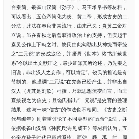
台秦简、银雀山汉简《孙子》、马王堆帛书等材料，
可以看出，五色帝简化为炎、黄二帝，形成古史的二
分法，此法在春秋非常流行，由来已久；炎黄二帝对
立说，虽在春秋之后曾获得政治上的支持，但实起于
秦灵公作上下畤之时。饶氏由此勾勒出从神统而帝统
之“二元说”的形成途径，并强调《世本》诸书所载世
系“今以出土文献证之，最少证知其所论述，乃先秦之
旧说，非出汉人之妄作，可以肯定”。饶氏的推论是有
节制的。他强调“二元说”在先秦已经产生，并非出自
汉人（尤其是刘歆）杜撰，乃就思想流变而言，而非
直接视之为信史；且饶氏指出“二元说”是史官的整理
结果，这与一味“信古”的作法也不相同。《古史之断
代与编年》则着重讨论了不同类型的“五帝”说法，并
依据银雀山汉简《孙膑兵法·见威王》等材料认为，五
色帝在孙子时代已形成系统，而尧、舜、禹、纣、周