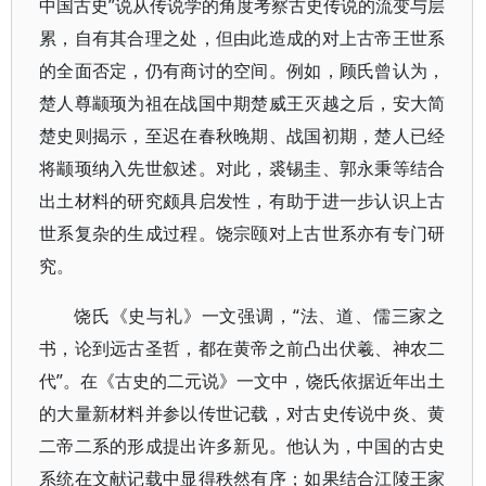
中国古史”说从传说学的角度考察古史传说的流变与层
累，自有其合理之处，但由此造成的对上古帝王世系
的全面否定，仍有商讨的空间。例如，顾氏曾认为，
楚人尊颛顼为祖在战国中期楚威王灭越之后，安大简
楚史则揭示，至迟在春秋晚期、战国初期，楚人已经
将颛顼纳入先世叙述。对此，裘锡圭、郭永秉等结合
出土材料的研究颇具启发性，有助于进一步认识上古
世系复杂的生成过程。饶宗颐对上古世系亦有专门研
究。
饶氏《史与礼》一文强调，“法、道、儒三家之
书，论到远古圣哲，都在黄帝之前凸出伏羲、神农二
代”。在《古史的二元说》一文中，饶氏依据近年出土
的大量新材料并参以传世记载，对古史传说中炎、黄
二帝二系的形成提出许多新见。他认为，中国的古史
系统在文献记载中显得秩然有序；如果结合江陵王家