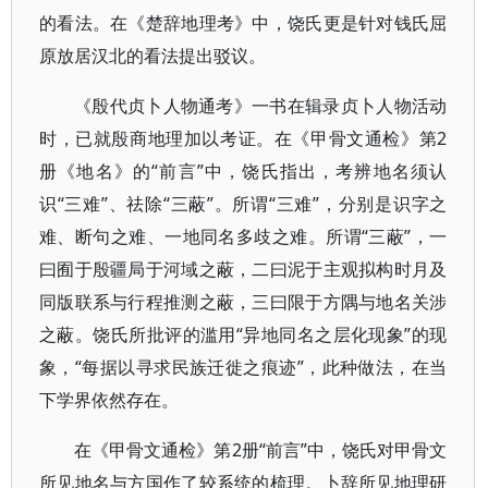
的看法。在《楚辞地理考》中，饶氏更是针对钱氏屈
原放居汉北的看法提出驳议。
《殷代贞卜人物通考》一书在辑录贞卜人物活动
时，已就殷商地理加以考证。在《甲骨文通检》第2
册《地名》的“前言”中，饶氏指出，考辨地名须认
识“三难”、祛除“三蔽”。所谓“三难”，分别是识字之
难、断句之难、一地同名多歧之难。所谓“三蔽”，一
曰囿于殷疆局于河域之蔽，二曰泥于主观拟构时月及
同版联系与行程推测之蔽，三曰限于方隅与地名关涉
之蔽。饶氏所批评的滥用“异地同名之层化现象”的现
象，“每据以寻求民族迁徙之痕迹”，此种做法，在当
下学界依然存在。
在《甲骨文通检》第2册“前言”中，饶氏对甲骨文
所见地名与方国作了较系统的梳理。卜辞所见地理研