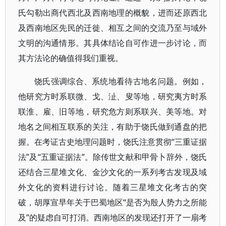
氏勾勒出商代西北及西南地理的概貌，进而还原西北
及西南地区先民的迁徙、相互之间的交流乃至与域外
文明的沟通情形。其具体结论自可作进一步讨论，而
其方法论的确值得我们重视。
饶氏强调综合、系统地看待古地名问题。例如，
他研究方时系联微、戈、沚、叟等地，研究夷方时系
联淮、雇、旧等地，研究危方则系联兴、美等地。对
地名之间相互联系的关注，有助于饶氏做到通盘的把
握。在考证古史地理问题时，饶氏注意贯彻“三重证据
法”及“五重证据法”。除传世文献和甲骨卜辞外，饶氏
还结合三星堆文化、金沙文化的一系列考古发现及域
外文化的资料进行讨论。随着三星堆文化考古的突
破，胡厚宣早年关于巴蜀地区“是否为殷人势力之所能
及”的疑虑自可打消。西南地区的发现还打开了一扇考