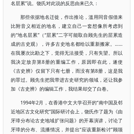
名层累”说。饶氏对此说的反思由来已久：
那些依据地名迁徙，作出推论，滥用同音假借来
比附音义相近的地名，建立自己一套想像所考虑到
的“地名层累”（“层累”二字可能取自顾先生的层累造
成的古史观），许多古史地名都给以重新搬家。……
在我屡次比勘之下，觉得无法接受，只有失望。所以
我决定放弃第8册的重编工作，原因即在此，遂使
《古史辨》仅留下只有七册，而没有第8册，这是我
的罪过。顾先生把我带进古史研究的领域，还让我参
加《古史辨》的编辑工作，我结果却交了白卷。
1994年2月，在香港中文大学召开的“南中国及邻
近地区古文化研究”国际研讨会上，饶氏作了题为《由
牙璋分布论古史地域扩张问题》的开幕演讲，讨论了
牙璋的分布、流播情况，并提出“应该重新检讨”顾颉