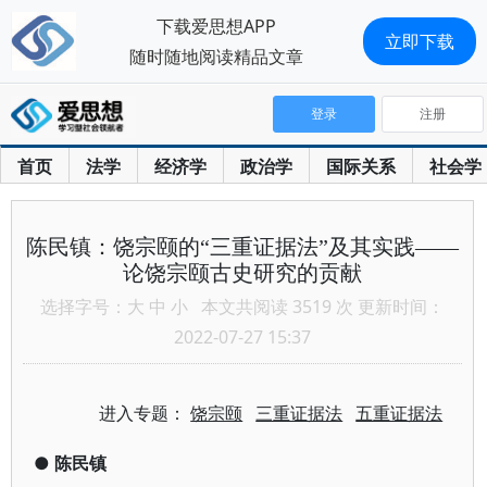
下载爱思想APP
立即下载
随时随地阅读精品文章
登录
注册
首页
法学
经济学
政治学
国际关系
社会学
陈民镇：饶宗颐的“三重证据法”及其实践——
论饶宗颐古史研究的贡献
选择字号：
大
中
小
本文共阅读 3519 次 更新时间：
2022-07-27 15:37
进入专题：
饶宗颐
三重证据法
五重证据法
●
陈民镇