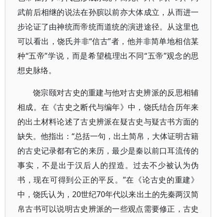
武前后相继的说法在孙膑以前亦大体成立，从而进一
步论证了由神统而帝统而道统的演进途径。从这里也
可以看出，饶氏并非“信古”者，他并非简单地相信某
种“五帝”学说，而是希望梳理出不同“五帝”观念的思
想史脉络。
饶宗颐对古史的重建与他对古史辨派的反思相辅
相成。在《古史之断代与编年》中，饶氏结合历年来
的出土材料论述了古史辨派在疑古史与疑古书方面的
缺失。他指出：“总括一句，出土简帛，大体证明古籍
的古史记录都有它的来历，最少是秦以前口耳流传的
事实，不是出于汉后人的捏造。过去不少被认为伪
书，现在可得到公正的平反。”在《论古史的重建》
中，饶氏认为，20世纪70年代以来出土的先秦两汉简
帛古书可以说明古史辨派的一些观点需要修正，古史