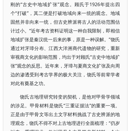
刚的“古史中地域扩张”观念。顾氏于1926年提出四
个“打破”，其二便是打破地域向来一统的观念。地域
固然并非向来一统，但古史辨派将古人的活动范围估
计过小。“近年考古资料证明这一种自我限制，即相信
地域扩张是秦汉统一后来的事，原是一种误解。”饶氏
通过对牙璋分布、江西大洋洲商代遗物的研究，重新
审视商文化的影响范围，均出于对顾氏“古史中地域扩
张”观念的反思。近年来，牙璋与夏商文化扩张及向周
边的渗透受到考古学界的极大关注，饶氏等前辈学者
对此有奠基之功。
饶氏古地理研究转变的契机，是他对甲骨学领域
的涉足。甲骨材料是饶氏“三重证据法”的重要一项。
正是由于甲骨文等出土文字材料挑战了古史辨派的地
理观念，饶氏不得不对上古地理进行全面梳理：“仍岁