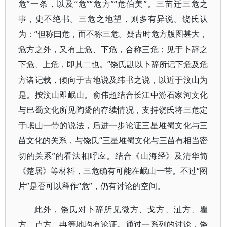
危”一条，以及“危”“危方”“危伯美”。三苗迁三危之
事，史不绝书。三危之地望，则多有异说。饶氏认
为：“但称曰危，而不称三危。疑古时危方版图甚大，
危方之外，又有上危、下危，合称三危；见于卜辞之
下危、上危，即其二也。”饶氏勘以卜辞所记下危及危
方诸记载，倾向于古地说及纬书之说，以近于汶山为
是。按汶山即岷山。俞伟超结合长江中游石家河文化
与巴蜀文化所见陶鬶的存续情况，支持饶氏将三危定
于岷山一带的说法，后进一步论证三星堆蜀文化与三
苗文化的关系，与饶氏“三星堆蜀文化与三苗有相当密
切的关系”的看法相呼应。结合《山海经》及清华简
《楚居》等材料，三危确有可能在岷山一带。不过“图
片”是否可以释作“危”，仍有讨论的空间。
此外，饶氏对卜辞所见微方、戈方、沚方、瞿
方、卢方、冉等地均有论证。通过一系列的讨论，饶