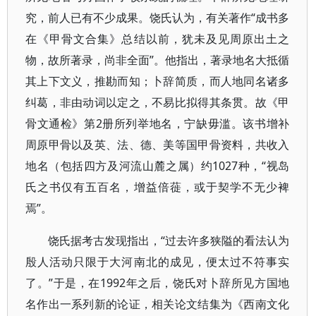
究，前人已有不少成果。饶氏认为，有关著作“成书多
在《甲骨文合集》总结以前，犹未及见周原出土之
物，故所著录，尚非全面”。他指出，著录地名大抵循
其上下文义，推勘而知；卜辞简质，而人地同名诸多
纠葛，非由动词以定之，不易比拟得其条贯。故《甲
骨文通检》第2册所列举地名，宁缺毋滥。该书增补
周原甲骨以及英、法、德、美等国甲骨资料，共收入
地名（包括四方及河流山麓之属）约1027种，“视岛
氏之书仅有五百名，增益倍蓰，或于契学不无少裨
焉”。
饶氏据考古发现指出，“过去许多狭隘的看法认为
殷人活动只限于大河南北的成见，便太过不符事实
了。”于是，在1992年之后，饶氏对卜辞所见方国地
名作出一系列新的论证，相关论文结集为《西南文化