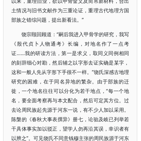
以来，重理旧业，欲以甲骨金文及简帛新材料，合出
土情况与旧书文献作为三重论证，重理古代地理方国
部族之错综问题，提出新看法。”
饶宗颐回顾道：“嗣后我进入甲骨学的研究，我写
《殷代贞卜人物通考》长编，对地名作了一点考
证……我的研读方法，第一是求义，取同义同例相同
的刻辞细心对勘，然后辅之以字形去证实确是某字，
这和一般人先从字形下手很不一样。”饶氏深感古地理
研究的困难，在于同名异地的繁杂。由于部族的迁
徙，一个地名往往可以分化为若干地点，“每一个地
名，要全面考察再与本文配合，然后可定其方位。过
去论周民族起先源于河东一说，有不少人加以采用。
陈槃的《春秋大事表撰异》册七，论骀及岐已列举若
干具体事实加以驳正，望学人勿再沿其误，幸识者有
以辨之”。可见饶氏不同意钱穆主张的周民族源于河东