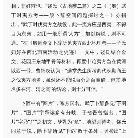
相，非好辩也。”饶氏《古地辨二篇》之二《（殷）武
丁时夷方考——殷卜辞空间问题探讨之一》亦指
出，“武丁时伐夷方之战役，此一夷方应是西夷，不得
目为东夷，如用一般所谓‘人方’，加以解说，则不可
通。”在《殷周金文卜辞所见夷方西北地理考——子氏
妇好在西北西南活动之史迹》一文中，饶氏结合金
文、花园庄东地甲骨等材料，再度申论夷方当在黄河
以西一带。曹锦炎认为：“选堂先生所考商代晚期商王
之伐夷方地名，虽然还不能说百分之百准确，但其‘地
名多在河、渭之间’的结论，则十分可信。”
卜辞中有“图片”，系方国名。武丁卜辞多见“下图
片”，“图片”字释读多有分歧。于省吾曾指出，“图
片”字乃“厃”之初文，孳乳为“危”，地望则待考。饶氏
同意于说，除卜辞所见“下危”数十条外，另检出“上