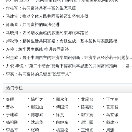
付桂军：共同富裕具有丰富的生态意蕴
马建堂：推动全体人民共同富裕迈出坚实步伐
肖新喜：共同富裕的民法促进
马晓河：农民增收面临的多重约束与根本路径
卢秋玲：精神生活共同富裕：命题生成、基本架构与实践路径
左停：筑牢民生底线 推进共同富裕
宋圭武：属于中国自主的经济学知识创新：经济学及
尹俊 毕悦：“第二个结合”视角下儒家民本思想的共同富裕指向——基于马克思
李实：共同富裕的关键是“投资于人”
热门专栏
秦晖
陈行之
郑永年
龙应台
丁学良
曹林
鄢烈山
傅国涌
陈嘉映
黄宗智
于建嵘
陈志武
徐贲
郭宇宽
马立诚
杨祖陶
沈志华
向继东
赵汀阳
戴建业
李昌平
张鸣
杨奎松
王海光
周濂