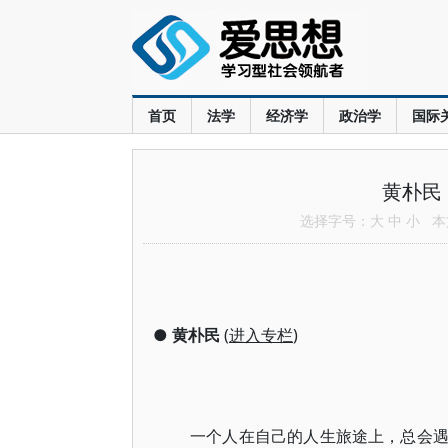
首页
法学
经济学
政治学
国际
黄朴民
选择字号：
大
中
小
本文
●
黄朴民
(
进入专栏
)
一个人在自己的人生旅途上，总会