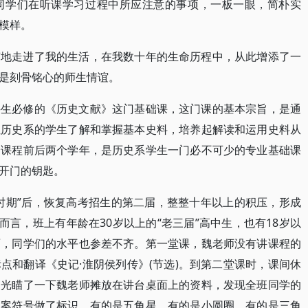
同学们在听课学习过程中所应注意的事项，一板一眼，简朴实
模样。
声地走进了我的生活，在我数十年的生命历程中，从此增添了一
是刻骨铭心的师生情谊。
科生必修的《历史文献》这门基础课，这门课的基本宗旨，是通
让历史系的学生了解和掌握基本史料，培养起解读和运用史料从
个课程前后两个学年，是历史系学生一门必不可少的专业基础课
开门的钥匙。
时期”后，恢复高考招生的第二届，整整十年以上的积压，形成
而言，班上有年龄在30岁以上的“老三届”高中生，也有18岁以
面，同学们的水平也参差不齐。第一堂课，魏老师没有讲课程的
点和翻译《史记·淮阴侯列传》(节选)。到第二堂课时，课间休
目光瞄了一下魏老师摊放在讲台桌面上的资料，发现全班同学的
图案符号做了标识，有的是五角星，有的是小圆圈，有的是三角