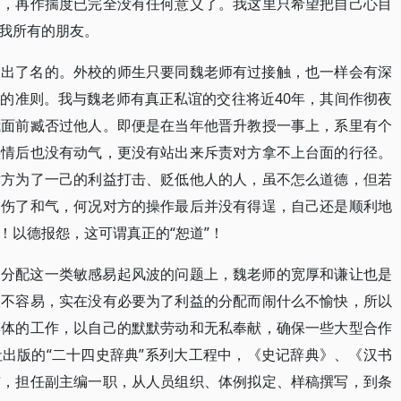
隔，再作揣度已完全没有任何意义了。我这里只希望把自己心目
我所有的朋友。
是出了名的。外校的师生只要同魏老师有过接触，也一样会有深
的准则。我与魏老师有真正私谊的交往将近40年，其间作彻夜
我面前臧否过他人。即便是在当年他晋升教授一事上，系里有个
实情后也没有动气，更没有站出来斥责对方拿不上台面的行径。
对方为了一己的利益打击、贬低他人的人，虽不怎么道德，但若
，伤了和气，何况对方的操作最后并没有得逞，自己还是顺利地
！以德报怨，这可谓真正的“恕道”！
的分配这一类敏感易起风波的问题上，魏老师的宽厚和谦让也是
很不容易，实在没有必要为了利益的分配而闹什么不愉快，所以
具体的工作，以自己的默默劳动和无私奉献，确保一些大型合作
出版的“二十四史辞典”系列大工程中，《史记辞典》、《汉书
与，担任副主编一职，从人员组织、体例拟定、样稿撰写，到条