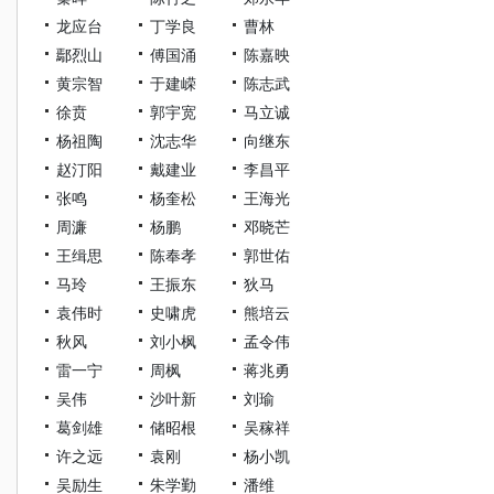
龙应台
丁学良
曹林
鄢烈山
傅国涌
陈嘉映
黄宗智
于建嵘
陈志武
徐贲
郭宇宽
马立诚
杨祖陶
沈志华
向继东
赵汀阳
戴建业
李昌平
张鸣
杨奎松
王海光
周濂
杨鹏
邓晓芒
王缉思
陈奉孝
郭世佑
马玲
王振东
狄马
袁伟时
史啸虎
熊培云
秋风
刘小枫
孟令伟
雷一宁
周枫
蒋兆勇
吴伟
沙叶新
刘瑜
葛剑雄
储昭根
吴稼祥
许之远
袁刚
杨小凯
吴励生
朱学勤
潘维