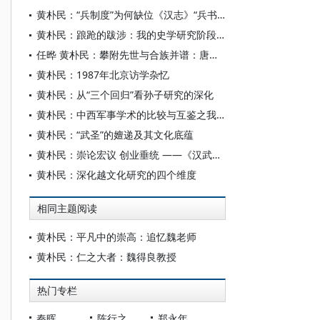
黄朴民：“兵制度”为何缺位《汉志》“兵书略”
黄朴民：踉跄的跋涉：我的史学研究阶段性回顾
任晔 黄朴民：攀附先世与合族并谱：唐宋时期孙武世系生成考
黄朴民：1987年北京访学杂忆
黄朴民：从“三个回归”看孙子研究的深化
黄朴民：中西军事学术的比较与互鉴之我见
黄朴民：“武圣”的嬗递及其文化底蕴
黄朴民：崇论宏议 创业垂统 ——《汉武帝评传》简议
黄朴民：深化越文化研究的四个维度
相同主题阅读
黄朴民：平凡中的崇高：追忆魏老师
黄朴民：仁之大者：魏得良教授
热门专栏
秦晖
陈行之
郑永年