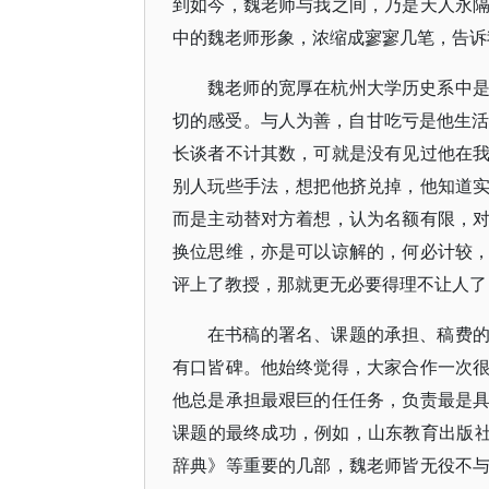
到如今，魏老师与我之间，乃是天人永
中的魏老师形象，浓缩成寥寥几笔，告诉
魏老师的宽厚在杭州大学历史系中
切的感受。与人为善，自甘吃亏是他生活
长谈者不计其数，可就是没有见过他在
别人玩些手法，想把他挤兑掉，他知道
而是主动替对方着想，认为名额有限，
换位思维，亦是可以谅解的，何必计较
评上了教授，那就更无必要得理不让人了
在书稿的署名、课题的承担、稿费
有口皆碑。他始终觉得，大家合作一次
他总是承担最艰巨的任任务，负责最是
课题的最终成功，例如，山东教育出版社
辞典》等重要的几部，魏老师皆无役不