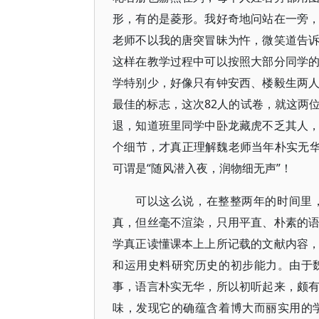
形，有的是菱形。我好奇地问站在一旁
老师不以我的唐突冒昧为忤，微笑道告
这样在教学过程中可以按照大部分同学
学特别少，好像只有钟安西、楼毅生两
最佳的标志，这次82人的试卷，就这两
退，知道班里同学中卧龙藏虎不乏其人
个细节，才真正理解魏老师当年朴实无华
可谓是“随风潜入夜，润物细无声”！
可以这么说，在整整两年的时间里
真，但丝毫不渲染，只用平直、朴素的
学真正读懂课本上上所记载的文献内容
和运用史料研究历史的初步能力。由于
事，语言朴实无华，所以初听起来，颇
味，发现它的确蕴含着博大而丽实用的