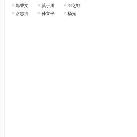
郑秉文
莫于川
羽之野
谢志浩
孙立平
杨光