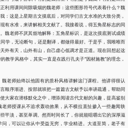
，正利用课间间隙吸烟的魏老师：这些图形符号代表着什么？魏
诉我：这是上星期古文摸底后，对同学们古文水准的大致分类，
的现有水准，来讲解相关文献了。我接着说，得五角星标志的同
人。魏老师不厌其烦地解释：五角星标识，是这次摸底测试成绩
位同学，无论断句，还是翻译，都做得最好。于是乎，我唯唯而
，天外有天，山外有山，自己虚心低调才是正道。现在回想起这
的教学风格中，其实一直是在践行孔夫子“因材施教”的理念，
，魏老师始终以他固有的质朴风格讲解这门课程。他讲得很认
语言顺序渐进、按部就班把一篇篇古文献予以串讲疏通，帮助同
，使大家在潜移默化之中，增添阅读古代文献的兴趣，提高鉴别
魏老师授课从不追求轰动效果，从不横拉直扯掺入一些趣闻轶
有些平淡，甚至单调。然而时间长了，你就能咀嚼出它的深厚滋
学问，可以让你从中受益无穷，学业精进。大道至简，老子有