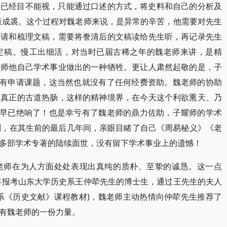
，已经目不能视，只能通过口述的方式，将史料和自己的分析及
腋成裘。这个过程对魏老师来说，是异常的辛苦，他需要对先生
誊请和梳理文稿，需要将誊清后的文稿读给先生听，再记录先生
定稿。慢工出细活，对当时已届古稀之年的魏老师来讲，是精
老师他自己学术事业做出的一种牺牲。更让人肃然起敬的是，子
没有申请课题，这当然也就没有了任何经费资助。魏老师的协助
是真正的古道热肠，这样的精神境界，在今天这个利欲熏天、乃
，早已绝响了！也是幸亏有了魏老师的鼎力佐助，子耀师的学术
刻，在其生前的最后几年间，亲眼目睹了自己《周易秘义》《老
多部学术专著的陆续面世，没有留下学术事业上的遗憾！
老师在为人方面处处表现出真纯的质朴、至挚的诚恳。这一点
5年报考山东大学历史系王仲荦先生的博士生，通过王先生的夫人
系《历史文献》课程教材)，魏老师主动热情向仲荦先生推荐了
有魏老师的一份力量。