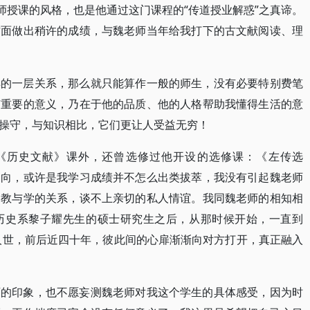
师授课的风格，也是他通过这门课程的“传道授业解惑”之真谛。
方面做出稍许的成绩，与魏老师当年给我打下的古文献阅读、理
样的一层关系，那么就只能算作一般的师生，没有必要特别费笔
有重要的意义，乃在于他的品质、他的人格帮助我懂得生活的意
操守，与知识相比，它们更让人受益无穷！
《历史文献》课外，还曾选修过他开设的选修课：《左传选
内向，或许是我学习成绩并不怎么出类拔萃，我没有引起魏老师
的教与学的关系，谈不上亲切的私人情谊。我同魏老师的相知相
历史系黎子耀先生的硕士研究生之后，从那时候开始，一直到
别人世，前后近四十年，彼此间的心扉渐渐向对方打开，真正融入
师的印象，也不愿妄测魏老师对我这个学生的具体感受，因为时