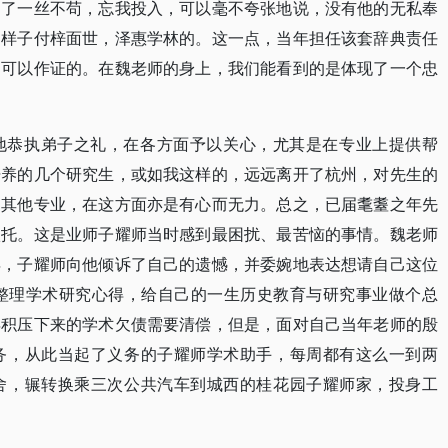
到了一丝不苟，忘我投入，可以毫不夸张地说，没有他的无私奉
的样子付梓面世，泽惠学林的。这一点，当年担任该套辞典责任
是可以作证的。在魏老师的身上，我们能看到的是体现了一个忠
地恭执弟子之礼，在各方面予以关心，尤其是在专业上提供帮
培养的几个研究生，或如我这样的，远远离开了杭州，对先生的
了其他专业，在这方面亦是有心而无力。总之，已届耄耋之年先
依托。这是业师子耀师当时感到最困扰、最苦恼的事情。魏老师
年，子耀师向他倾诉了自己的遗憾，并委婉地表达想请自己这位
己整理学术研究心得，给自己的一生历史教育与研究事业做个总
年积压下来的学术欠债需要清偿，但是，面对自己当年老师的殷
务，从此当起了义务的子耀师学术助手，每周都有这么一到两
舍，辗转换乘三次公共汽车到城西的桂花园子耀师家，投身工