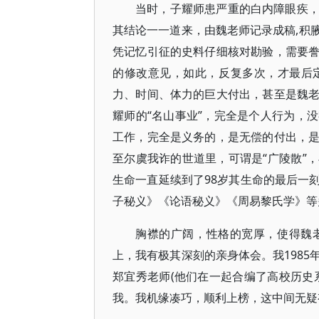
当时，子耀师患严重的白内障眼疾
其结论一一道来，由魏老师记录成稿,积
凭记忆引征的史料仔细核对勘验，需要
的修改意见，如此，反复多次，才最后
力、时间、体力的巨大付出，甚至是魏
耀师的“名山事业”，完全是个人行为，
工作，完全是义务的，是无偿的付出，
至尔虞我诈的世道里，可谓是“广陵散”
生命一直延续到了98岁其生命的最后一
子秘义》《论语秘义》《周易黎氏学》等
胸襟的广阔，性格的宽厚，使得魏
上，我有极其深刻的亲身体会。我198
郑宜秀老师(他们在一起合编了高校历史
我。我机缘凑巧，顺利上榜，这中间无疑