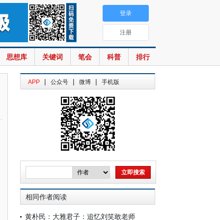
登录
注册
思想库
关键词
笔会
科普
排行
|
|
|
APP
公众号
微博
手机版
相同作者阅读
黄朴民：大雅君子：追忆刘笑敢老师