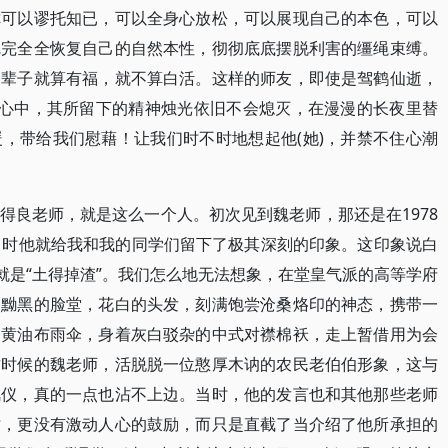
你可以谬托知已，可以全身心放松，可以展现自己的本色，可以
完完全全恢复自己的自然本性，彻彻底底摆脱利害的缰绳束缚。
一辈子就算有福，就不算白活。这样的师友，即使是驾鹤仙逝，
的心中，其所留下的精神烛光依旧不会熄灭，在漫漫的长夜里替
，带给我们慰藉！让我们时不时地想起他(她)，并禁不住心潮
得良老师，就是这么一个人。初次见到魏老师，那还是在1978
当时他就给我和我的同学们留下了极其深刻的印象。这印象说白
就是“土得掉渣”。我们怎么地无法想象，在堂皇气派的高等学府
，黝黑的脸堂，花白的头发，刻满饱尝沧桑烙印的神态，携带一
的黄油布雨伞，身着灰白驳杂的中式对襟棉袄，走上暂借用为会
这时候的魏老师，活脱脱一位憨厚木讷的农民老伯伯形象，这与
风仪，真的一点也沾不上边。当时，他的发言也和其他那些老师
才，更没有激动人心的鼓励，而只是直截了当介绍了他所承担的