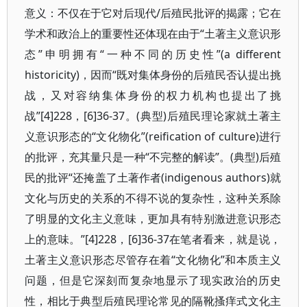
意义：不仅在于它对后现代/后殖民批评的揭露；它在
学术和政治上的重要性还体现在由于“土著主义意识形
态”申明拥有“一种不同的历史性”(a different
historicity)，因而“既对集体身份的后殖民否认提出挑
战，又对容纳集体身份的权力机构也提出了挑
战”[4]228，[6]36-37。(典型)后殖民理论家就土著主
义意识形态的“文化物化”(reification of culture)进行
的批评，充其量只是一种“不完整的解读”。(典型)后殖
民的批评“还掩盖了土著作者(indigenous authors)就
文化与历史的关系的不得不说的复杂性，这种关系除
了明显的文化主义意味，更加具有特别激进意识形态
上的意味。”[4]228，[6]36-37在笔者看来，就是说，
土著主义意识形态尽管存在着“文化物化”和本质主义
问题，但是它深刻而复杂地显示了现实政治的历史
性，相比于典型后殖民理论常见的隔靴搔痒式文化主