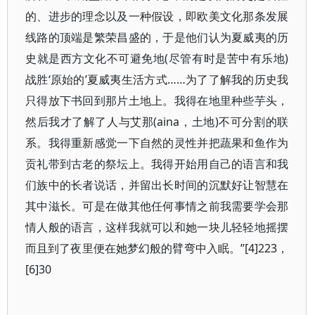
的、进步的理念以及一种假设，即欧美文化那条发展
线路的顶端是繁荣昌盛的，于是他们认为夏威夷的历
史就是西方文化不可避免地(尽管有时是苦中有乐地)
战胜‘原始的’夏威夷生活方式……为了了解我的历史我
只得放下书回到那片土地上。我得在地里种些芋头，
然后我才了解了人与艾那(aina，土地)不可分割的联
系。我得重新感觉一下自然的灵性并把蔬果和鱼作为
贡礼带到古老的祭坛上。我得开始用自己的语言和我
们族中的长者说话，并留出长时间的沉默好让智慧在
其中滋长。可是在做其他任何事情之前我需要学会那
情人般的语言，这样我就可以和她一块儿轻轻地摇摆
而且到了夜里便在她梦幻般的臂弯中入眠。”[4]223，
[6]30