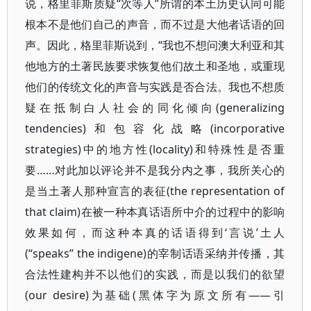
说，格里菲斯质疑“次等人”所谓的本土历史认同可能
根本不是他们自己的声音，而不过是大他者话语的回
声。因此，格里菲斯说到，“我也不想问澳大利亚和其
他地方的土著民族要求恢复他们故土和圣地，或重现
他们的传统文化的声音与实践是否合法。我也不想质
疑在抵制白人社会的同化倾向(generalizing
tendencies)和包容化战略(incorporative
strategies)中的地方性(locality)和特殊性是否重
要……对此加以评论并不是我分内之事，我所关心的
是当土著人那种宣言的表征(the representation of
that claim)在被一种本真话语所中介的过程中的影响
效果如何，而这种本真的话语得到‘言说’土人
(“speaks” the indigene)的宰制话语采纳并传播，其
合法性建构并不以他们的实践，而是以我们的欲望
(our desire)为基础(黑体字为原文所有——引