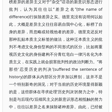
榜差异的差异主义对于“杂交”话语的新意识形态进行
批判，认为其往往以“差异之名”(the name of
difference)行抹除差异之实。德里克没有说明何以如
此，大概是差异主义往往容易自我中心化，标榜了自
身的差异，而忽略或轻视他者的差异。德里克还反对
那种乱贴本质主义标签的做法，这种泛本质主义的批
判不考虑文化身份型构的不同形式的区分，比如将重
视历史文化的身份建构不分青红皂白一律污名化为本
质主义，在实践上就会损害批判性的政治判断力。“将
那些‘忍受历史的判决’(suffered the sentence of
history)的群体从内部区分开并加以辨别，这并不是
一个特别新奇的洞见；对于当前的历史环境显得新颖
的是，这些群体在寻求处理‘历史判决’的努力之中，特
别是与后现代/后殖民主义的新意识形态相抵触的努力
中，往往以差异之名来抹除诸种差异。由此，已经被