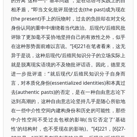
的分离”这样一个“基本问题”，是在话语与实践上的自
相矛盾，“即当文化批评屈使过去(the past)成为现在
(the present)手上的玩物时，过去的负担却在对文化
身份认同的重申中缠绕着当代政治。后现代/后殖民批
评除了更加毫不妥协地坚持自己的有效性之外，似乎
在这种形势面前难以言说。”[4]221在笔者看来，这无
异于是说，这种后现代/后殖民知识分子的立场实际上
就是脱离现实语境的不及物批评话语。因此，德里克
进一步批评道：“就后现代/后殖民知识分子自身而
言，对本质化身份(essentialized identities)和本真过
去(authentic pasts)的否定，是在一种自由意志论下
达到高潮的，这种自由意志论坚持几乎是随心所欲地
在一些中介性空间内建构身份和历史的可能性，那些
中介性空间不受过去包袱的影响(当它否定了‘基础
性’的结构时，也不受现在的影响)。”[4]221，[6]27-