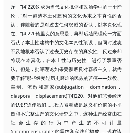
斥。”[4]220这成为当代文化批评和政治学中的一个悖
论，“对于超越本土化建构的文化诉求之本真性的否
认，伴随着的是对过去任何权威的否认，以本真化现
在。”[4]220德里克的意思是，典型后殖民理论一方面
否认了本土性建构中的文化本真性预设，但同时过犹
不及地根本否认了过去历史存在的真实性，反过来却
将现在本真化，在本土性与历史性上进行了双重否
认。但是，批评理论如果要彻底反对霸权主义，就需
要了解“那些经受过历史磨难的民族的苦痛——奴役、
宰制、流散和离家(subjugation，domination，
diaspora，displacement)”[4]220。对他们悲惨经历
的认识“迫使我们……投入被看成是意义和价值的不平
衡和不完整生产的文化研究之中，这种生产经常由在
社会生存的行为中产生的不可计量
(incommensurable)的需求和实践所构成……现在该