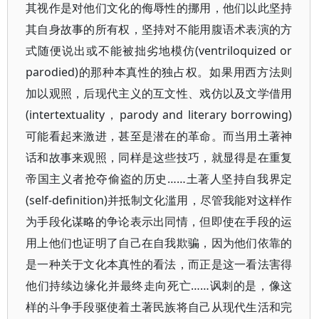
其视作是对他们文化的侮辱性的挪用，他们以此坚持
其自身故事的所有权，坚持对不能用腹语术表演的方
式随便说出或不能被拙劣地模仿(ventriloquized or
parodied)的那种本真性的独占权。如果用西方法则
加以观照，后现代主义的互文性、戏仿以及文学借用
(intertextuality，parody and literary borrowing)
可能看起来激进，甚至是潜在的革命。而当用土著神
话和故事来观照，同样是这些技巧，就显得是在重复
帝国主义者抢夺偷盗的历史……土著人坚持自我界定
(self-definition)并抵制文化滥用，尽管我能对这样作
为手段化谋略的争论表示出同情，但即使在手段的运
用上他们也证明了自己在自我欺骗，因为他们依靠的
是一种关于文化本真性的看法，而正是这一看法害得
他们持续边缘化并最终走向死亡……讽刺的是，像这
样的斗争手段驱使着土著民族将自己从现代生活和完