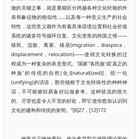
做的关键之事，就是要能区分跨越各种文化经验的外
表和象征物的相似性……以及每一种意义生产的社会
特性，这些意义都作为有着具体语境位置和社会价值
系统的诸多符号循环往复。文化变形的跨国之维——
移民、流散、离家、移居(migration，diaspora，
displacement，relocation)——使得文化转换的过
程成为一种复杂的表意形式。‘国家’‘各民族’或‘真正的
种族’的传统的自然(化)[natural(ized)]、统一化
(unifying)的话语，那些植根于文化特殊性的种种神
话，不可能被轻易备好以做参考。这种状况的很大
的、尽管也是令人不安的好处，即它使你愈加认识到
文化的建构和传统的发明。”[6]27，[12]172
德里克正确地看到，作为典范型后殖民理论家的