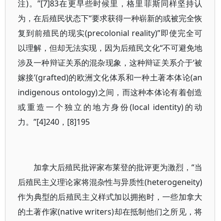
注)。”[7]83在更早些时候里，格里菲斯同样坚持认
为，在后殖民状态下“要求获得一种崭新的或被完全恢
复到前殖民的现实(precolonial reality)”即使完全可
以理解，但却无法实现，因为后殖民文化“不可避免地
涉及一种辩证关系的混杂现象，这种辩证关系介于‘被
嫁接’(grafted)的欧洲文化体系和一种土著本体论(an
indigenous ontology)之间，而这种本体论有着创造
或重造一个独立的地方身份(local identity)的动
力。”[4]240，[8]195
加拿大后殖民批评家布莱登的批评更为激烈，“当
后殖民主义理论家将混杂性与异质性(heterogeneity)
作为典型的后殖民主义样式加以拥抱时，一些加拿大
的土著作家(native writers)却在抵制他们之所见，将