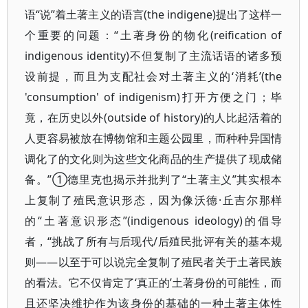
语“说”着土著主义的语言(the indigene)提出了这样一
个重要的问题：“土著身份的物化(reification of
indigenous identity)不但复制了主流话语的诸多预
设前提，而且为支配社会对土著主义的‘消耗’(the
'consumption' of indigenism)打开方便之门；毕
竟，在历史以外(outside of history)的人比起活着的
人更容易被放在博物馆和主题公园里，而种种异国情
调化了的文化则为这些文化商品的生产提供了现成储
备。”①德里克也揭示并批判了“土著主义”其实根本
上复制了殖民意识形态，因为像沃德·丘吉尔那样
的“土著意识形态”(indigenous ideology)的倡导
者，“挑战了所有与后现代/后殖民批评有关的基本规
则——以至于可以说完全复制了殖民者关于土著民族
的看法。它不仅肯定了‘真正的’土著身份的可能性，而
且还坚决维护作为该身份的基础的一种土著主体性