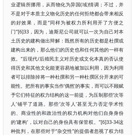
业逻辑所挪用，从而物化为异国(域)情调；不过，并
不是对于本质主义物化历史的任何拒绝都会带来相反
的好效果，而是“同样为被权力所利用开了方便之
门”[6]33，因为，迪斯尼公司就可以一次为自己对本
土历史的建构做出辩解：既然所有的历史都是杜撰或
建构出来的，那么他们的历史也和任何其他的一样有
效。“后现代/后殖民主义对历史或文化本真的否认使
得历史和其他文化能更容易地被加以利用，因为利用
者可以排除掉将一种杜撰和另一种杜撰区分开来的可
能性。把所有的事实当作‘偶然’的事实，而可以不顾赋
予它们特征的权力结构的这一前提，为压制那些‘次等
人’铺平了道路。那些‘次等人’甚至无力否定学术性
的、商业性的和政治性的权力机构对他们自身身份
的‘建构’，以对自己的身份具有保管权。”[6]33-34这
种批判，在那些对于“杂交性”的提倡者忽视了权力结