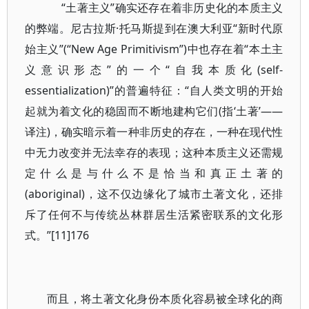
“土著主义”确实还存在着非历史化的本质主义
的弊端。尼古拉斯·托马斯提到在澳大利亚“新时代原
始主义”(“New Age Primitivism”)中也存在着“本土主
义意识形态”的一个“自我本质化(self-
essentialization)”的普遍特征：“自人类文明的开始
起就为着文化的稳固而不断地建构它们(指‘土著’——
译注)，确实暗示着一种非历史的存在，一种在现代性
中无力改变并无法幸存的表现；这种本质主义还需规
定什么是与什么不是恰当和真正土著的
(aboriginal)，这不仅边缘化了城市土著文化，还排
斥了任何不与传统丛林群居生活紧密联系的文化形
式。”[11]176
而且，将土著文化身份本质化容易被全球化的商