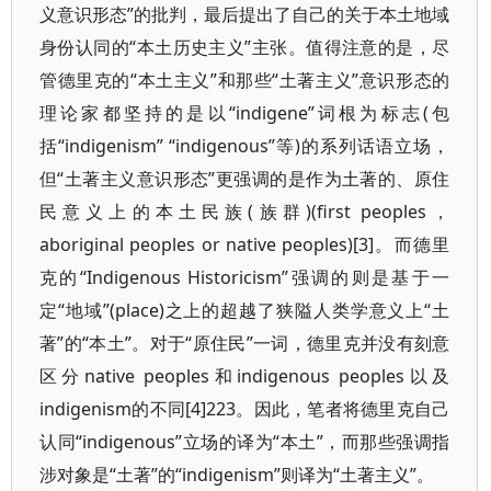
义意识形态”的批判，最后提出了自己的关于本土地域
身份认同的“本土历史主义”主张。值得注意的是，尽
管德里克的“本土主义”和那些“土著主义”意识形态的
理论家都坚持的是以“indigene”词根为标志(包
括“indigenism” “indigenous”等)的系列话语立场，
但“土著主义意识形态”更强调的是作为土著的、原住
民意义上的本土民族(族群)(first peoples，
aboriginal peoples or native peoples)[3]。而德里
克的“Indigenous Historicism”强调的则是基于一
定“地域”(place)之上的超越了狭隘人类学意义上“土
著”的“本土”。对于“原住民”一词，德里克并没有刻意
区分native peoples和indigenous peoples以及
indigenism的不同[4]223。因此，笔者将德里克自己
认同“indigenous”立场的译为“本土”，而那些强调指
涉对象是“土著”的“indigenism”则译为“土著主义”。