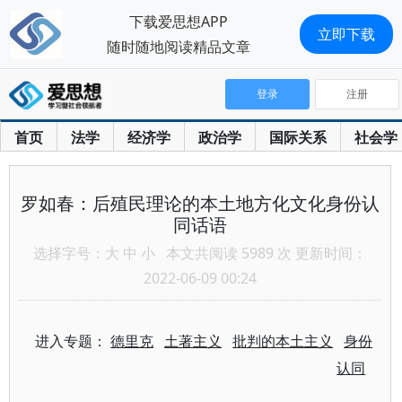
下载爱思想APP
立即下载
随时随地阅读精品文章
登录
注册
首页
法学
经济学
政治学
国际关系
社会学
罗如春：后殖民理论的本土地方化文化身份认
同话语
选择字号：
大
中
小
本文共阅读 5989 次 更新时间：
2022-06-09 00:24
进入专题：
德里克
土著主义
批判的本土主义
身份
认同