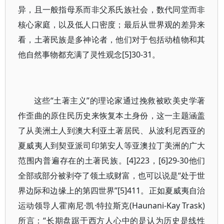
异，且一般指母系而非父系氏族社会，数代同堂而非
核心家庭，以及低人口密度；最后从世界观的差异来
看，土著民族是多神论者，他们对于包括动植物和其
他自然事物都充满了灵性观念[5]30-31。
这些“土著主义”的理论家通过挽救被欧美史学著
作歪曲的原住民历史来恢复本土身份，这一主题涵盖
了从美洲土人到澳大利亚土著居民、从波利尼西亚的
夏威夷人到契亚派司印第安人等亚澳拉丁美洲的广大
范围内普遍存在的土著民族。[4]223，[6]29-30他们
全部或部分被剥夺了领土或财富，也可以说是“处于世
界边际和边缘上的第四世界”[5]411。正如夏威夷自治
运动领导人霍南尼·凯·特拉斯克(Haunani-Kay Trask)
所言：“长期盘踞于西方人心中的是认为历史是线性