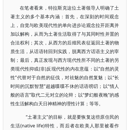
在笔者看来，特拉斯克这位土著领导人明确了土
著主义的多个基本内涵：首先，在深刻的时间观念
上，自觉与欧美现代性的单向进步论观念拉开距离并
加以解构，从而为土著生活取得了与其同时性并置的
合法权利；其次，从西方的后殖民表征返回土著的物
质生活，从话语转回到实践，脱离西方话语主义的宰
制；最后，真正发现与西方现代性所不同的土著的另
类现代性抑或(非)反现代性的内在意蕴：以“自然的灵
性”代替对于自然的征伐，对祛魅的自然复魅；以“长
时间的沉默智慧”超越喋喋不休的话语唠叨；以“情人
般的语言”取代二元对立的论辩；以“梦幻般夜晚”的感
性生活解构白天日神精神的理性计算；等等。
“土著主义”的目标，就是要恢复这些原住民的
生活(native life)特性，而后者在欧美人那里被看作