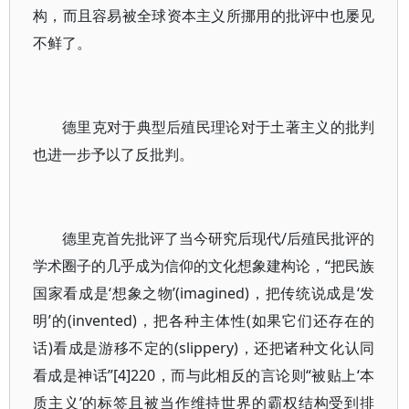
构，而且容易被全球资本主义所挪用的批评中也屡见
不鲜了。
德里克对于典型后殖民理论对于土著主义的批判
也进一步予以了反批判。
德里克首先批评了当今研究后现代/后殖民批评的
学术圈子的几乎成为信仰的文化想象建构论，“把民族
国家看成是‘想象之物’(imagined)，把传统说成是‘发
明’的(invented)，把各种主体性(如果它们还存在的
话)看成是游移不定的(slippery)，还把诸种文化认同
看成是神话”[4]220，而与此相反的言论则“被贴上‘本
质主义’的标签且被当作维持世界的霸权结构受到排