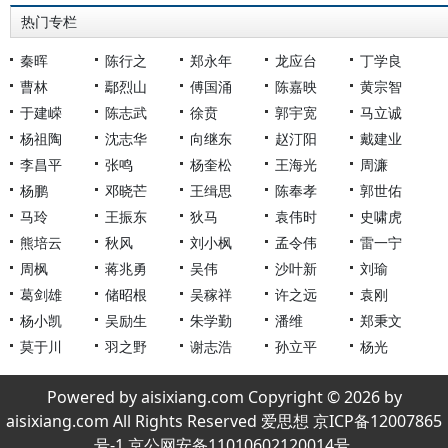
热门专栏
秦晖
陈行之
郑永年
龙应台
丁学良
曹林
鄢烈山
傅国涌
陈嘉映
黄宗智
于建嵘
陈志武
徐贲
郭宇宽
马立诚
杨祖陶
沈志华
向继东
赵汀阳
戴建业
李昌平
张鸣
杨奎松
王海光
周濂
杨鹏
邓晓芒
王缉思
陈奉孝
郭世佑
马玲
王振东
狄马
袁伟时
史啸虎
熊培云
秋风
刘小枫
孟令伟
雷一宁
周枫
蒋兆勇
吴伟
沙叶新
刘瑜
葛剑雄
储昭根
吴稼祥
许之远
袁刚
杨小凯
吴励生
朱学勤
潘维
郑秉文
莫于川
羽之野
谢志浩
孙立平
杨光
Powered by aisixiang.com Copyright © 2026 by
aisixiang.com All Rights Reserved 爱思想 京ICP备12007865
号-1 京公网安备11010602120014号.