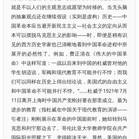
就是不以人们的主观意志或愿望为转移的。当无头脑
的抽象观点还在继续假设（实则是虚构）历史——中
国革命本应当避开新民主主义—社会主义的定向从而
本可以摆脱马克思主义的影响——时，即便是稍有识
见的西方历史学家也已清晰地看到中国革命进程中所
展开的必然性了。例如，费正清在《伟大的中国革
命》中这样写道：一战以后来到中国的杜威曾对他的
学生胡适说，军阀和现代教育不可能并行不悖；而我
们可以同样在历史上得出结论说，美国式的自由主义
和中国革命不可能并行不悖。“……杜威于1921年7月
11日离开上海时中国共产党刚好要在那里成立。最为
进步的教育（指杜威在中国关于现代教育的演讲——
引者注）刚刚展示在革命的中国面前时，她却转到马
克思和列宁那边去了。哥伦比亚大学教师学院在共产
国际阳光照耀之下，变得暗淡无光。显然，美国的自