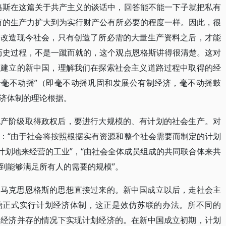
格斯在这篇关于共产主义的谈话中，回答能不能一下子就把私有
有的生产力扩大到为实行财产公有所必要的程度一样。因此，很
步改造现今社会，只有创造了所必需的大量生产资料之后，才能
历史过程，不是一蹴而就的，这个观点恩格斯讲得很清楚。这对
上建立的新中国，理解我们在探索社会主义道路过程中取得的经
个毫不动摇”（即毫不动摇巩固和发展公有制经济，毫不动摇鼓
济体制的理论根据。
无产阶级取得政权后，要进行大规模的、有计划的社会生产。对
：“由于社会将按照根据实有资源和整个社会需要而制定的计划
计划地来经营的工业”，“由社会全体成员组成的共同联合体来共
到能够满足所有人的需要的规模”。
从马克思恩格斯的思想直接过来的。新中国成立以后，走社会主
划开始正式实行计划经济体制，这正是效仿苏联的办法。所不同的
业经济并存的情况下实现计划经济的。在新中国成立初期，计划