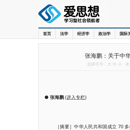
首页
法学
经济学
政治学
国际
张海鹏：关于中
选择字号：
大
中
小
本文
●
张海鹏
(
进入专栏
)
［摘要］中华人民共和国成立 70