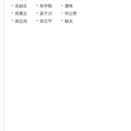
吴励生
朱学勤
潘维
郑秉文
莫于川
羽之野
谢志浩
孙立平
杨光