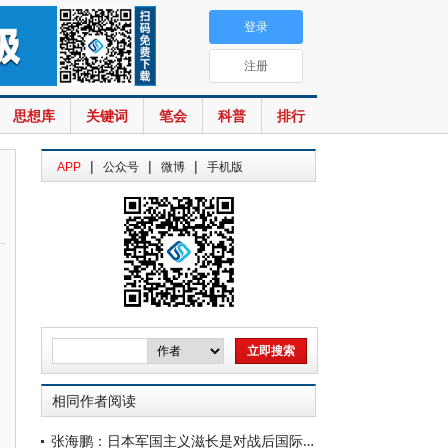
登录
注册
思想库
关键词
笔会
科普
排行
|
|
|
APP
公众号
微博
手机版
相同作者阅读
张海鹏：日本军国主义滋长是对战后国际秩序的严重威胁