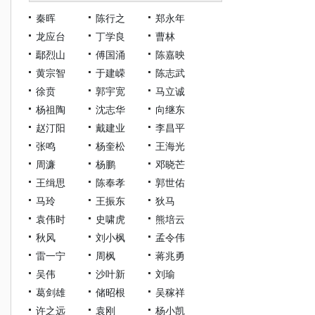
秦晖
陈行之
郑永年
龙应台
丁学良
曹林
鄢烈山
傅国涌
陈嘉映
黄宗智
于建嵘
陈志武
徐贲
郭宇宽
马立诚
杨祖陶
沈志华
向继东
赵汀阳
戴建业
李昌平
张鸣
杨奎松
王海光
周濂
杨鹏
邓晓芒
王缉思
陈奉孝
郭世佑
马玲
王振东
狄马
袁伟时
史啸虎
熊培云
秋风
刘小枫
孟令伟
雷一宁
周枫
蒋兆勇
吴伟
沙叶新
刘瑜
葛剑雄
储昭根
吴稼祥
许之远
袁刚
杨小凯