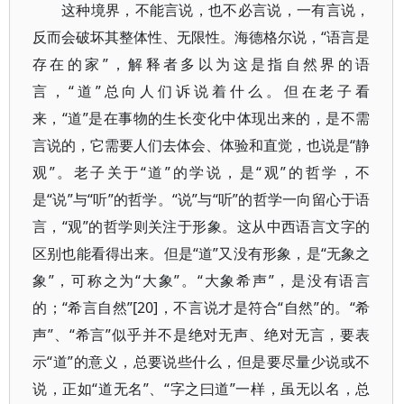
这种境界，不能言说，也不必言说，一有言说，
反而会破坏其整体性、无限性。海德格尔说，“语言是
存在的家”，解释者多以为这是指自然界的语
言，“道”总向人们诉说着什么。但在老子看
来，“道”是在事物的生长变化中体现出来的，是不需
言说的，它需要人们去体会、体验和直觉，也说是“静
观”。老子关于“道”的学说，是“观”的哲学，不
是“说”与“听”的哲学。“说”与“听”的哲学一向留心于语
言，“观”的哲学则关注于形象。这从中西语言文字的
区别也能看得出来。但是“道”又没有形象，是“无象之
象”，可称之为“大象”。“大象希声”，是没有语言
的；“希言自然”[20]，不言说才是符合“自然”的。“希
声”、“希言”似乎并不是绝对无声、绝对无言，要表
示“道”的意义，总要说些什么，但是要尽量少说或不
说，正如“道无名”、“字之曰道”一样，虽无以名，总