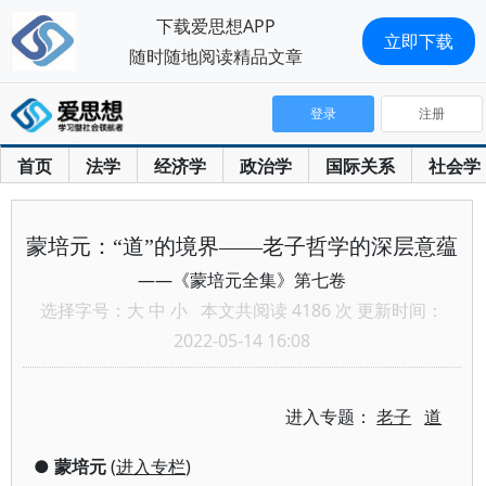
下载爱思想APP
立即下载
随时随地阅读精品文章
登录
注册
首页
法学
经济学
政治学
国际关系
社会学
蒙培元：“道”的境界——老子哲学的深层意蕴
——《蒙培元全集》第七卷
选择字号：
大
中
小
本文共阅读 4186 次 更新时间：
2022-05-14 16:08
进入专题：
老子
道
●
蒙培元
(
进入专栏
)