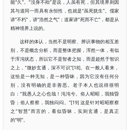
能“久”。“没身不殆”是说，人虽有死，但其境界则因
其与道同一而具有永恒性，也就是“虽死犹生”。儒家
讲“不朽”，讲“浩然之气”；道家讲“死而不亡”，都是从
精神境界上说的。
这样的体认，当然不是明察、辨识事物的相互差
别，不是概念分析，而是整体把握，浑然一体，有似
于浑沌状态，所以它不是智者之知，而是超然于智识
之上，“微妙玄通，深不可识”[18]。在一般人看来，
这恰是一种无知，是一种昏昧，因为它没有任何分
别，没有明确的是非善恶。老子本人也说得很明
白：“我愚人之心也哉！沌沌兮。俗人昭昭，我独昏
昏；俗人察察，我独闷闷。”[19] 这是针对昭昭察察
之“智慧”而言的，看似昏昧，实则玄通，是真正
的“明”。