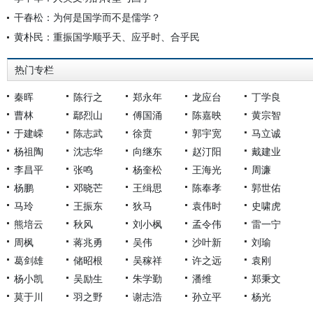
干春松：为何是国学而不是儒学？
黄朴民：重振国学顺乎天、应乎时、合乎民
热门专栏
秦晖
陈行之
郑永年
龙应台
丁学良
曹林
鄢烈山
傅国涌
陈嘉映
黄宗智
于建嵘
陈志武
徐贲
郭宇宽
马立诚
杨祖陶
沈志华
向继东
赵汀阳
戴建业
李昌平
张鸣
杨奎松
王海光
周濂
杨鹏
邓晓芒
王缉思
陈奉孝
郭世佑
马玲
王振东
狄马
袁伟时
史啸虎
熊培云
秋风
刘小枫
孟令伟
雷一宁
周枫
蒋兆勇
吴伟
沙叶新
刘瑜
葛剑雄
储昭根
吴稼祥
许之远
袁刚
杨小凯
吴励生
朱学勤
潘维
郑秉文
莫于川
羽之野
谢志浩
孙立平
杨光