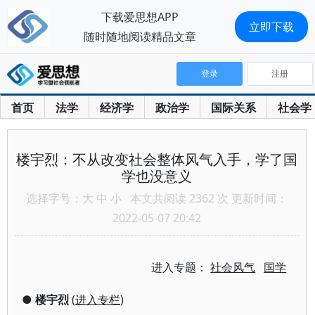
下载爱思想APP
立即下载
随时随地阅读精品文章
登录
注册
首页
法学
经济学
政治学
国际关系
社会学
楼宇烈：不从改变社会整体风气入手，学了国
学也没意义
选择字号：
大
中
小
本文共阅读 2362 次 更新时间：
2022-05-07 20:42
进入专题：
社会风气
国学
●
楼宇烈
(
进入专栏
)