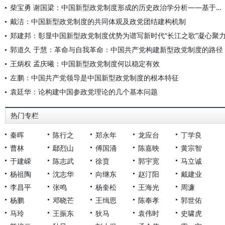
柴宝勇 谢国梁：中国新型政党制度形成的历史政治学分析——基于制度—文化的互动框架
戴洁：中国新型政党制度的共同体观及政党团结建构机制
郑建邦：彰显中国新型政党制度优势为谱写新时代“长江之歌”凝心聚
郭道久 于慧：革命与自我革命：中国共产党构建新型政党制度的路径
王炳权 孟庆曦：中国新型政党制度何以稳定有效
左鹏：中国共产党领导是中国新型政党制度的根本特征
袁廷华：论构建中国参政党理论的几个基本问题
热门专栏
秦晖
陈行之
郑永年
龙应台
丁学良
曹林
鄢烈山
傅国涌
陈嘉映
黄宗智
于建嵘
陈志武
徐贲
郭宇宽
马立诚
杨祖陶
沈志华
向继东
赵汀阳
戴建业
李昌平
张鸣
杨奎松
王海光
周濂
杨鹏
邓晓芒
王缉思
陈奉孝
郭世佑
马玲
王振东
狄马
袁伟时
史啸虎