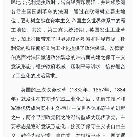
民地；托利党执政时，转向经营印度洋，并带领欧洲
各君主国围剿革命的法国，通过在欧洲树立霸主地
位，逐渐树立起在资本主义-帝国主义世界体系中的霸
主地位。其次，第二寡头统治期，英国发生工业革
命，加上征服带来了世界规模的积累和世界市场，托
利党的秩序偏好又为工业化提供了政治保障。爱德蒙·
伯克面对法国激进政治观念的冲击而构建之保守主义
意识形态，维护政府权威、压制平等诉求，恰好迎合
了工业化的政治需求。
英国的三次议会改革（1832年、1867年、1884
年）就发生在其初步完成工业化之后，凭借其技术和
军事优势成为资本主义-帝国主义世界体系霸主的进程
之中，两个早期政党随之逐渐转型成为现代政党。主
要标志是逐渐意识形态化，接受了保守主义或自由主
义，转变为保守党、自由党。在组织形态上，两党逐