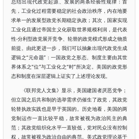
总结出现代政党起源、发展的两条经验性规律：首
先，工业化过程需要稳定的社会政治秩序，内在地要
求单一的发展型政党长期稳定执政；其次，国家实现
工业化且通过帝国主义化获取世界规模利润，是代表
性-分利型政党展开竞争、轮替的政党模式形成之物质
前提。由此更进一步，我们可以抽象出现代政党生成
逻辑之“元命题”：一国政党之形态、制度主要由其世
界体系之“位”与工业化之“时”所决定。美国的政党形
态和制度在深层逻辑上证实了上述理论发现。
《联邦党人文集》显示，美国建国者厌恶党争；
但立国之后共和制的选举需求仍催生了政党，其政党
轮替执政实践也是早于英国的。历史地看，美国的两
党制运作一直比较平稳，故常被视为政治民主的典
范；其政党组织化水平一直较低，党对民众没有控制
权，故常被视为政治自由的典范。美式政党理论基于