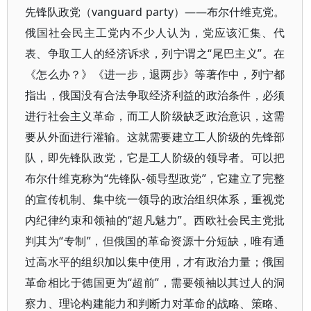
先锋队政党（vanguard party）——布尔什维克党。
俄国社会民主工党内不少人认为，党应该汇集、代
表、争取工人的经济诉求，列宁谓之“尾巴主义”。在
《怎么办？》《进一步，退两步》等著作中，列宁都
指出，俄国没有合法争取经济利益的政治条件，必须
进行社会主义革命，而工人阶级缺乏政治意识，这需
要从外面进行灌输。这就需要建立工人阶级的先锋部
队，即先锋队政党，它是工人阶级的领导者。可以把
布尔什维克称为“先锋队-领导型政党”，它建立了完整
的宣传机制、集中统一领导的政治组织体系，重视党
内纪律约束和领袖的“超凡魅力”。西欧社会民主党批
判其为“专制”，但俄国的革命资源十分短缺，唯有通
过高水平的组织加以集中使用，才有政治力量；俄国
革命相比于德国更为“超前”，需要领袖以其过人的洞
察力、理论构建能力和判断力对革命的战略、策略、