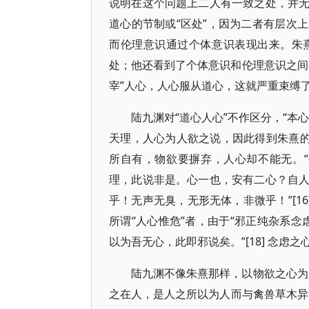
说明在这个问题上二人有一致之处，并
道心的节制或“区处”，因为二者有层次
而伦理意识通过个体意识表现出来。朱
处；他还看到了个体意识和伦理意识之间
宰”人心，人心服从道心，这就严重束缚
陆九渊对“道心人心”不作区分，“本
天理，人心为人欲之说，因此得到朱熹的
所自有，物欲要摒弃，人心却不能无。“
理，此说非是。心一也，安有二心？自
乎！无声无臭，无形无体，非微乎！”[16
所谓“人心惟危”者，由于“邪正纯杂系念
以为吾无心，此即邪说矣。”[18] 念
陆九渊不像朱熹那样，以物欲之心为
之在人，是人之所以为人而与禽兽草木异焉