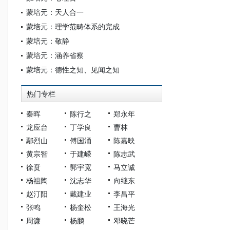
蒙培元：天人合一
蒙培元：理学范畴体系的完成
蒙培元：敬静
蒙培元：涵养省察
蒙培元：德性之知、见闻之知
热门专栏
秦晖
陈行之
郑永年
龙应台
丁学良
曹林
鄢烈山
傅国涌
陈嘉映
黄宗智
于建嵘
陈志武
徐贲
郭宇宽
马立诚
杨祖陶
沈志华
向继东
赵汀阳
戴建业
李昌平
张鸣
杨奎松
王海光
周濂
杨鹏
邓晓芒