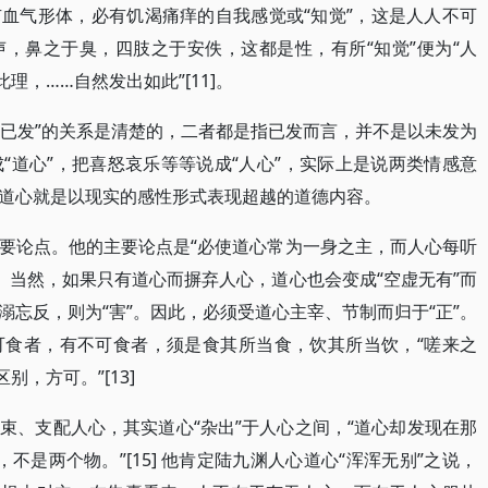
] 人有血气形体，必有饥渴痛痒的自我感觉或“知觉”，这是人人不可
，鼻之于臭，四肢之于安佚，这都是性，有所“知觉”便为“人
理，……自然发出如此”[11]。
发已发”的关系是清楚的，二者都是指已发而言，并不是以未发为
“道心”，把喜怒哀乐等等说成“人心”，实际上是说两类情感意
道心就是以现实的感性形式表现超越的道德内容。
要论点。他的主要论点是“必使道心常为一身之主，而人心每听
人心”。当然，如果只有道心而摒弃人心，道心也会变成“空虚无有”而
忘反，则为“害”。因此，必须受道心主宰、节制而归于“正”。
可食者，有不可食者，须是食其所当食，饮其所当饮，“嗟来之
，方可。”[13]
束、支配人心，其实道心“杂出”于人心之间，“道心却发现在那
，不是两个物。”[15] 他肯定陆九渊人心道心“浑浑无别”之说，