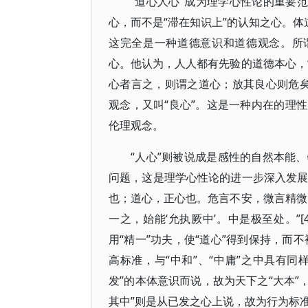
“道心人心”成为理学心性论的重要
心，而不是“滞在知识上”的认知之心。体
这完全是一种道德意识和道德观念。所谓“
心。他认为，人人都有先验的道德本心，
心者言之，则谓之道心；放其良心则危矣。
观念，又叫“良心”。这是一种内在的理
伦理观念。
“人心”则被说成是感性的自然本能
问题，这是理学心性论的进一步深入发展
也；道心，正心也。危言不安，微言精微
一之，始能‘允执厥中’。中是极至处。”[
用“精一”功夫，使“道心”得到保持，而不
高标准，与“中和”、“中庸”之中具有同
发”的本体意识而说，故为天下之“大本”
其中”则是从已发之心上说，故为行为标准