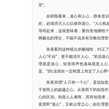
至”。
在程颐看来，道心和人心，群体意
此，必须消灭人心以保存道心。“人心私欲
等同起来，这就意味着，要自觉地牺牲
两极化的理论，不能不说具有宗教伦理哲
朱熹看到这种观点的极端性，纠正
人心“不好”，更不能消灭人心。“若说
理底是道心，知觉得声色臭味底是人心。
是。”[6] 这就在一定程度上肯定了人心
朱熹所谓“人只有一个心”，是说知
于形而上的超越之心。从形而下的知觉作用
心的区别。知觉人人都有，其所知觉者
直觉即“道心”，又称义理之心；由生理需