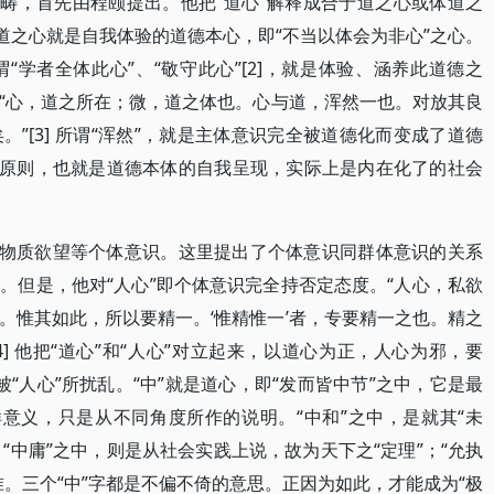
范畴，首先由程颐提出。他把“道心”解释成合于道之心或体道之
道之心就是自我体验的道德本心，即“不当以体会为非心”之心。
学者全体此心”、“敬守此心”[2]，就是体验、涵养此道德之
“心，道之所在；微，道之体也。心与道，浑然一也。对放其良
”[3] 所谓“浑然”，就是主体意识完全被道德化而变成了道德
性原则，也就是道德本体的自我呈现，实际上是内在化了的社会
、物质欲望等个体意识。这里提出了个体意识同群体意识的关系
。但是，他对“人心”即个体意识完全持否定态度。“人心，私欲
。惟其如此，所以要精一。‘惟精惟一’者，专要精一之也。精之
4] 他把“道心”和“人心”对立起来，以道心为正，人心为邪，要
被“人心”所扰乱。“中”就是道心，即“发而皆中节”之中，它是最
样意义，只是从不同角度所作的说明。“中和”之中，是就其“未
，“中庸”之中，则是从社会实践上说，故为天下之“定理”；“允执
。三个“中”字都是不偏不倚的意思。正因为如此，才能成为“极