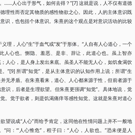
……人心出于形气，如何去得？”[7] 这就是说，人不仅有道德
道德理性而否定其物质的感性物欲之心。因此，人的主体意识既
体意识，也包括个体意识。朱熹的这个观点是对意识活动的比较
于义理，人心“生”于血气或“发”于形体。“人自有人心道心，一个
此人心也。恻隐、羞恶、是非、辞让，此道心也。虽上智亦
出来底；人心，是人身上发出来底。虽圣人不能无人心，如饥食渴饮
”[9] 所谓“知觉”，是从主体意识的认知作用上说；所谓“生
说法并无矛盾。在朱熹看来，道心、人心都来源于性，但前者源于
意识，后者是生理欲望。但朱熹更强调“知觉”。具体地说，觉
直觉。觉于欲者，则是饥渴痛痒等感性知觉。这就是朱熹对道心
欲望说成“人心”而给予肯定，这同他在性情问题上并不一般地
“问：‘“人心惟危”，程子曰：“人心，人欲也。”恐未便是人