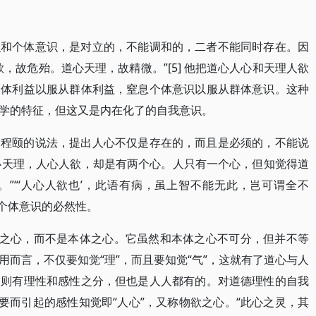
识和个体意识，是对立的，不能调和的，二者不能同时存在。因
，故危殆。道心天理，故精微。”[5] 他把道心人心和天理人欲
个体利益以服从群体利益，窒息个体意识以服从群体意识。这种
学的特征，但这又是内在化了的自我意识。
了程颐的说法，提出人心不仅是存在的，而且是必须的，不能说
道心天理，人心人欲，却是有两个心。人只有一个心，但知觉得道
”“‘人心人欲也’，此语有病，虽上智不能无此，岂可谓全不
即个体意识的必然性。
觉之心，而不是本体之心。它虽然和本体之心不可分，但并不等
而言，不仅要知觉“理”，而且要知觉“气”，这就有了道心与人
，则有理性和感性之分，但也是人人都有的。对道德理性的自我
要而引起的感性知觉即“人心”，又称物欲之心。“此心之灵，其