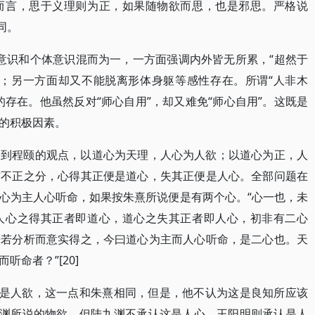
而言，思于义理则为正，如果随物欲而思，也是邪思。严格说
同。
德意识和个体意识混而为一，一方面强调内外皆无所累，“超然于
越；另一方面却又不能脱离形体身躯等感性存在。所谓“人非木
存在。他虽然反对“师心自用”，却又难免“师心自用”。这既是
的积极因素。
回到程颐的观点，以道心为天理，人心为人欲；以道心为正，人
与不正之分，心得其正便是道心，失其正便是人心。全部问题在
心为主人心听命，如果按朱熹所说便是有两个心。“心一也，未
人心之得其正者即道心，道心之失其正者即人心，初非有二心
语若分析而意实得之，今曰道心为主而人心听命，是二心也。天
命者？”[20]
”是人欲，这一点和朱熹相同，但是，他不认为这是良知所应该
九渊所说的物欲，但陆九渊不承认这是人心，王阳明则承认是人