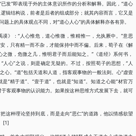
“已发”即表现于外的主体意识所作的分析和解释。因此，“道心
。从逻辑结构说，前者是后者的组成部分；就其内容而言，它又是
问题上的具体观点不同，对“道心人心”的具体解释亦各有异。
大禹谟》：“人心惟危，道心惟微，惟精惟一，允执厥中。”意思
难安，只有精一而不杂，才能保持中而不偏。后来，荀子在《解
心之微，危微之几，惟明君子而后能知之。”《道经》系何书，
、“人心”之说，则是确定无疑的。不过，按照荀子的思想，“人
道”之心。“道”包括天道和人道，指客观事物的一般法则。心“虚壹
就是“精于道”、“壹于道”，也就是“知道”。知道之心能“材官万
对于客观事物的认识能力。如果按这种思维方式发展下去，就可
把这种理论坚持到底，而是走向“思仁”的道路，他以情感欲望
[1]