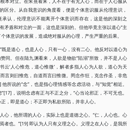
无根本对立。在朱熹看来，人不在于有无人心，而在于人心服从
上的区分。从自我意识的角度看，便是个体意识服从伦理意识，
熹承认，伦理意识不能离开个体意识而存在，这是他的深刻之
有矛盾和对立的一面，这也是深刻的。但他毕竟主张以道心“主
了个体意识的发展，造成绝对服从的心理，产生严重的后果。
心”既是道心，也是人心，只有一心，没有二心。他反对以道心为
赞同。但在陆九渊看来，人欲是物欲“陷溺”所致，并不是人心
书云‘人心惟危，道心惟微’，解者多指人心为人欲，道心为天
人而言则曰惟危，自道而言曰惟微。罔念作狂，克念作圣，非危
] 他所说的“念”，也是指心理情感等念虑活动，与“知觉”相近。
虑”[17]，说明念虑有正与不正之分，“心当论邪正，不可无也。
虑之心正，即是道心；不正即为私欲所陷，并非人心。
人心，他所谓的人心，实际上也是道德之心。“仁，人心也。心
者也。”[19] 即认为人只有义理之心。义理之在人心，是我所