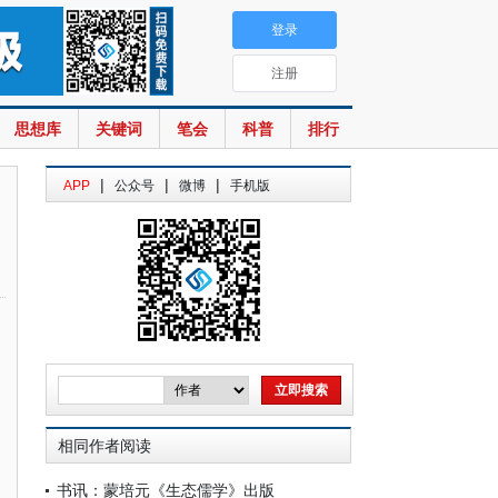
登录
注册
思想库
关键词
笔会
科普
排行
|
|
|
APP
公众号
微博
手机版
相同作者阅读
书讯：蒙培元《生态儒学》出版