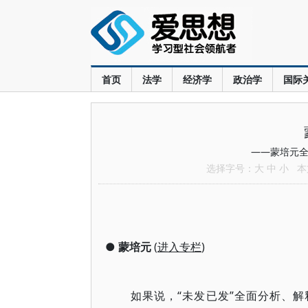
首页
法学
经济学
政治学
国际
——蒙培元全集
选择字号：
大
中
小
本文
●
蒙培元
(
进入专栏
)
如果说，“未发已发”全面分析、