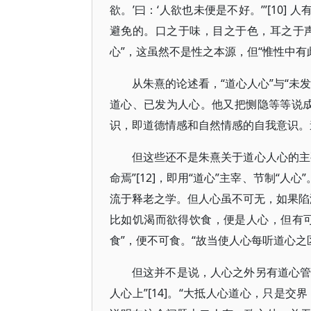
欲。’曰：‘人欲也未便是不好。’”[10
避免的。口之于味，目之于色，耳之于声
心”，这虽然不是性之本源，但“惟性中有此
从朱熹的论述看，“道心人心”与“未
道心、已发为人心。他又把恻隐等等说成
识，即道德情感和自然情感的自我意识。
但这些还不是朱熹关于道心人心的主
命焉”[12]，即用“道心”主宰、节制“
流于释老之学。但人心虽不可无，如果陷溺
比如饥渴而欲得饮食，便是人心，但有
食”，便不可食。“故当使人心每听道心之区别
但这并不是说，人心之外另有道心管
人心上”[14]。“大抵人心道心，只是交界