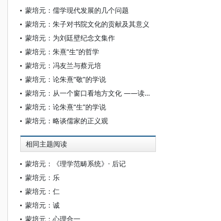
蒙培元：儒学现代发展的几个问题
蒙培元：朱子对书院文化的贡献及其意义
蒙培元：为刘廷壁纪念文集作
蒙培元：朱熹“生”的哲学
蒙培元：冯友兰与蔡元培
蒙培元：论朱熹“敬”的学说
蒙培元：从一个窗口看地方文化 ——读《庄浪文史》
蒙培元：论朱熹“生”的学说
蒙培元：略谈儒家的正义观
相同主题阅读
蒙培元：《理学范畴系统》· 后记
蒙培元：乐
蒙培元：仁
蒙培元：诚
蒙培元：心理合一