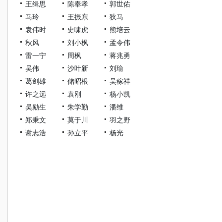
王缉思
陈奉孝
郭世佑
马玲
王振东
狄马
袁伟时
史啸虎
熊培云
秋风
刘小枫
孟令伟
雷一宁
周枫
蒋兆勇
吴伟
沙叶新
刘瑜
葛剑雄
储昭根
吴稼祥
许之远
袁刚
杨小凯
吴励生
朱学勤
潘维
郑秉文
莫于川
羽之野
谢志浩
孙立平
杨光