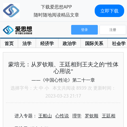
下载爱思想APP
立即下载
随时随地阅读精品文章
登录
注册
首页
法学
经济学
政治学
国际关系
社会学
蒙培元：从罗钦顺、王廷相到王夫之的“性体
心用说”
——《中国心性论》第二十一章
选择字号：
大
中
小
本文共阅读 8939 次 更新时间：
2023-03-23 21:17
进入专题：
王船山
心性说
理学
罗钦顺
王廷相