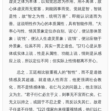
虚灵之体为本体，以知觉思虑为作用。用不离体，故
心体虚灵而无窒塞，则能因事而觉。觉就是智，智就
是性，故“智之为性，统明万善”，即能认识道而为
善。这说明性作为心的本质属性，具有智能作用。“大
率心与性、情其景象定位亦自别。说‘心’，便沾形体景
象；说‘性’，便沾人生虚灵景象；说‘情’，便沾应物于
外景象。位虽不同，其实一贯之道也。”[21] 心是从形
体或实体上说，性是从属性、功能上说，情则是从感
应上说，所以定位不同；但实际上性情都离不开心。
总之，王廷相比较重视人的“智性”，而不是道德
情感及其超越。就道德人性而言，他更强调社会教
化，而不是情感体验。在仁与义的问题上，他主张以
义为主。“君子行仁必主于义，则事无不宜而仁矣。仁
无义以持之，或固于不忍之爱，而反以失其仁。故君
子任道不任情。”[22] 儒家向来很重视情感，他们以仁