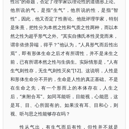
性出”的命题，否定了理学家以理论性的道德形上论。
他所说的气，是指“生气”，他所说的性，是指“智
性”，因此，他又否定了性善论。他批评理学家，特别
是朱熹，把性分为本然之性和气质之性两种，而以本
然之性为超乎形气之外。“其实自佛氏本性灵觉而来，
谓非依傍异端，得乎？”他认为，“人具形气而后性出
焉”，即有形体生命之后才有所谓性，并不是未生之
前，已有所谓本然之性与生俱生。实际情形是，“人有
生气则性存，无生气则性灭矣”[12]。这说明，人性是
和形体生命分不开的，生命是人性的真正基础。不是
在生命之先，有一个形而上的本体存在，人生之
后，“来附合耳”。如同耳能听，目能视，心能思，这
是耳、目、心所固有的。如果没有耳、目和心，则
视、听与思之性能够存在吗？
性从气出，有生气而后有性，但性并不就是