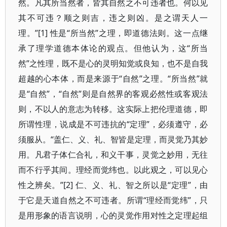
然。凡其所当然者，皆其自然之不可违者也。何以见
其不可违？顺之则吉，违之则凶。是之谓天人一
理。”[1] 性是“所当然”之理，即道德法则。这一点继
承了理学道德本体论的观点。但他认为，这“所当
然”之性理，既不是心的灵明知觉或良知，也不是自我
超越的心本体，而是来源于“自然”之理。“所当然”就
是“自然”，“自然”则是自然界的客观必然性或客观法
则，不以人的意志为转移。这实际上把伦理道德，即
所谓性理，说成是不可违抗的“定理”，必须遵守，必
须服从。“盖仁、义、礼、智皆是定理，而灵觉乃其妙
用。凡君子体仁合礼，和义干事，灵觉之妙用，无往
而不行乎其间。理经而觉纬也。以此观之，可以见心
性之辨矣。”[2] 仁、义、礼、智之所以是“定理”，由
于它是天道自然之不可违者。所谓“理经而觉纬”，只
是用形象的语言说明，心的灵觉作用对性之定理起组