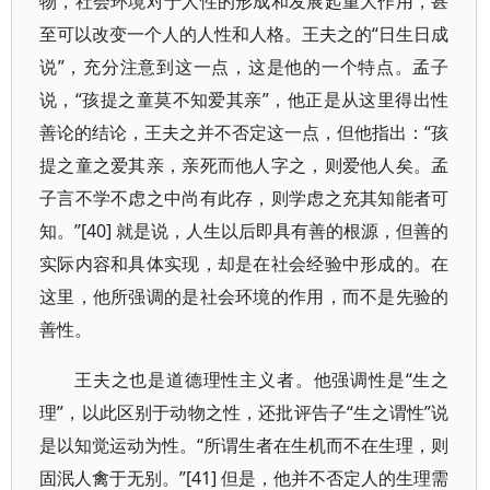
物，社会环境对于人性的形成和发展起重大作用，甚
至可以改变一个人的人性和人格。王夫之的“日生日成
说”，充分注意到这一点，这是他的一个特点。孟子
说，“孩提之童莫不知爱其亲”，他正是从这里得出性
善论的结论，王夫之并不否定这一点，但他指出：“孩
提之童之爱其亲，亲死而他人字之，则爱他人矣。孟
子言不学不虑之中尚有此存，则学虑之充其知能者可
知。”[40] 就是说，人生以后即具有善的根源，但善的
实际内容和具体实现，却是在社会经验中形成的。在
这里，他所强调的是社会环境的作用，而不是先验的
善性。
王夫之也是道德理性主义者。他强调性是“生之
理”，以此区别于动物之性，还批评告子“生之谓性”说
是以知觉运动为性。“所谓生者在生机而不在生理，则
固泯人禽于无别。”[41] 但是，他并不否定人的生理需