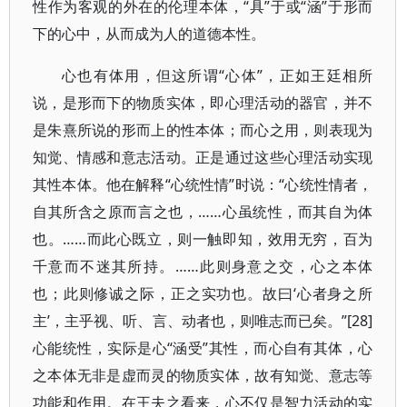
性作为客观的外在的伦理本体，“具”于或“涵”于形而
下的心中，从而成为人的道德本性。
心也有体用，但这所谓“心体”，正如王廷相所
说，是形而下的物质实体，即心理活动的器官，并不
是朱熹所说的形而上的性本体；而心之用，则表现为
知觉、情感和意志活动。正是通过这些心理活动实现
其性本体。他在解释“心统性情”时说：“心统性情者，
自其所含之原而言之也，……心虽统性，而其自为体
也。……而此心既立，则一触即知，效用无穷，百为
千意而不迷其所持。……此则身意之交，心之本体
也；此则修诚之际，正之实功也。故曰‘心者身之所
主’，主乎视、听、言、动者也，则唯志而已矣。”[28]
心能统性，实际是心“涵受”其性，而心自有其体，心
之本体无非是虚而灵的物质实体，故有知觉、意志等
功能和作用。在王夫之看来，心不仅是智力活动的实