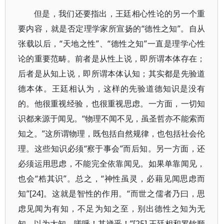
但是，我们还要指出，王廷相心性论的另一个重
要内容，就是否定理学家所宣扬的“德性之知”。自从
张载以后，“天地之性”、“德性之知”一直是理学心性
论的重要范畴。前者是从性上说，即所谓本体存在；
后者是从知上说，即所谓本体认知；其实都是先验道
德本体。王廷相认为，这样的先验道德知识是没有
的。他很重视经验，也很重视思虑。一方面，一切知
识都来源于闻见。“物理不闻不见，虽圣哲亦不能索而
知之。”这所谓物理，既包括自然规律，也包括社会伦
理。这些知识必须“察于事会”而后知。另一方面，还
必须运用思虑，不能完全依靠闻见。如果单靠闻见，
也会“梏其识”。总之，“神性虽灵，必藉见闻思虑而
知”[24]。这就是智性的作用。“而世之儒者乃曰，思
虑见闻为有知，不足为知之至，别出德性之知为无
知，以为大知。嗟呼！其禅乎！”[25] 王廷相和罗钦顺