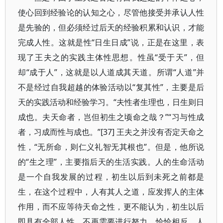
使心回到经验论的认知之心，尽管他接受并承认人性
是先验的，但必须经过后天的经验积累和认识，才能
完成人性。这就是性“日生日成”说，正是在这里，表
现了王夫之的实践主体性思想。性虽“受于天”，但
却“成于人”，这就是以人道成其天道。所谓“人道”并
不是经过自我超越的体验活动以“复其性”，主要是后
天的实践活动和经验学习。“夫性者生理也，日生则日
成也。夫天命者，岂但初生之顷命之哉？”“习与性成
者，习成而性与成也。”[37] 王夫之并没有否定天命之
性，“无所命，则仁义礼智无其根也”。但是，他所说
的“生之理”，主要指后天的生活实践。人的生命活动
是一个自我发展的过程，初生以后到未死之前都是
生，在这个过程中，人有其人之道，应发挥人的主体
作用，而不应等待天命之性，更不能认为，初生以后
即具有全部人性，不再需要进行努力。恰恰相反，人