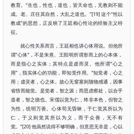
教育。“生也，性也，道也，皆天命也，无教则不能
成。老、庄任其自然，大乱之道也。”[19] 这个“性以
教成”的思想，正反映了王廷相心性论的经验主义特
征。
就心性关系而言，王廷相也讲心体用说。但他所
谓“心体”，不是朱熹、王阳明所谓形而上的心本体，
而是指心之实体；其特点是虚而灵。他所谓“心之
用”，指实体心的功能，即知觉作用。“知觉者，心之
用；虚灵者，心之体。故心无窒塞则随物感通，因事
省悟而能觉。是觉者，智之源；而思虑察处，以合乎
道者，智之德也。宋儒以觉为仁，终非本色，但智之
为性，统明万善。心体苟无昏昧，于仁觉其所以为
仁，于义则觉其所以为义，而于众善，无不有
觉。”[20] 他虽然说得不够明确，但意思无非是，心以