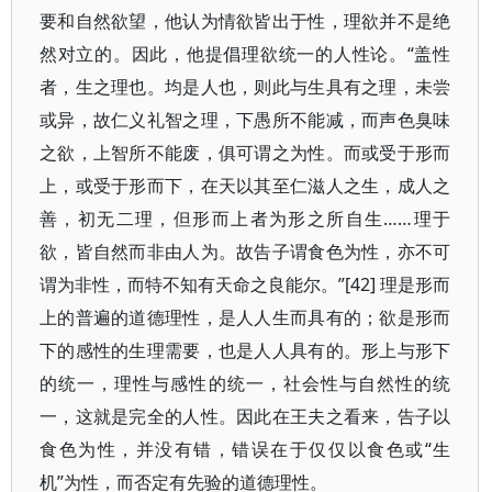
要和自然欲望，他认为情欲皆出于性，理欲并不是绝
然对立的。因此，他提倡理欲统一的人性论。“盖性
者，生之理也。均是人也，则此与生具有之理，未尝
或异，故仁义礼智之理，下愚所不能减，而声色臭味
之欲，上智所不能废，俱可谓之为性。而或受于形而
上，或受于形而下，在天以其至仁滋人之生，成人之
善，初无二理，但形而上者为形之所自生……理于
欲，皆自然而非由人为。故告子谓食色为性，亦不可
谓为非性，而特不知有天命之良能尔。”[42] 理是形而
上的普遍的道德理性，是人人生而具有的；欲是形而
下的感性的生理需要，也是人人具有的。形上与形下
的统一，理性与感性的统一，社会性与自然性的统
一，这就是完全的人性。因此在王夫之看来，告子以
食色为性，并没有错，错误在于仅仅以食色或“生
机”为性，而否定有先验的道德理性。