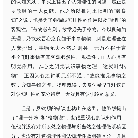
的认知关系，事实上提出了认知理性的问题。这正是
罗钦顺的一大贡献。他之所以批判王阳明的“致良
知”之说，也是为了强调认知理性的作用以及“物理”的
客观性。“有物必有则，故学必先于格物。今以良知为
天理，乃欲致吾心之良知于事事物物，则是道理全在
人安排出，事物无夫本然之则矣，无乃不得于言
乎？”[8] 事物有其客观必然性、规律性，而人心具有
明觉作用。以心之明觉认识事物之理，这就叫“格
物”。正因为心之神明无所不通，“故能推见事物之
数，究知事物之理。物理既得，夫复何疑？”[9] 这是
对认知理性的充分肯定，无疑具有认识论的意义。
但是，罗钦顺的错误也就出在这里。他虽然提出
了“理一分殊”和“格物说”，也很重视心的认知作用，
但他并没有对所以然之物理与所当然之性理做明确区
分，也没有对道德理性和认知理性做明确区分，并且