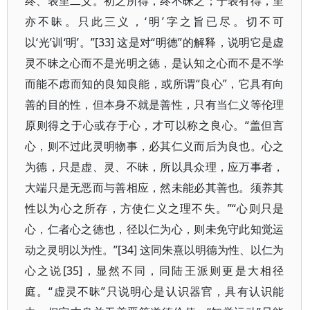
终、表里二义。初之所得，终不昧之；于表有得，里
亦不昧。只此三义，‘明’字之旨已尽。切不可
以‘光’训‘明’。”[33] 这是对“明德”的解释，说明它是虚
灵不昧之心而不是光明之德，是认知之心而不是不学
而能不虑而知的良知良能，或所谓“良心”，它具有向
善的目的性，但本身不就是善性，只有当仁义等伦理
原则得之于心或存于心，才可以称之良心。“盖但言
心，则不过此灵明物事，必其仁义而后为良也。心之
为德，只是虚、灵、不昧，所以具众理，应万事者，
大端只是无恶而与善相应，然未能必其善也。须养其
性以为心之所存，方使仁义之理不失。”“心则只是
心，仁者心之德也，径以仁为心，则未免守此知觉运
动之灵明以为性。”[34] 这同朱熹以明德为性、以仁为
心之说[35]，显然不同，同陆王派则更是大相径
庭。“虚灵不昧”只说明心是认识器官，具有认识能