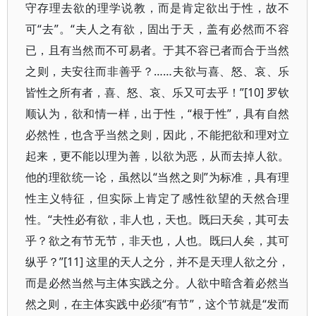
守存理去欲的理学说教，而是肯定欲出于性，故不
可“去”。“夫人之有欲，固出于天，盖有必然而不容
已，且有当然而不可易者。于其不容已者而合于当然
之则，夫安往而非善乎？……夫欲与喜、怒、哀、乐
皆性之所有者，喜、怒、哀、乐又可去乎！”[10] 罗钦
顺认为，欲和情一样，出于性，“根于性”，具有自然
必然性，也含乎当然之则，因此，不能把欲和理对立
起来，更不能以理为善，以欲为恶，从而去掉人欲。
他的理欲统一论，虽然以“当然之则”为标准，具有理
性主义特征，但实际上肯定了感性欲望的天然合理
性。“夫性必有欲，非人也，天也。既曰天矣，其可去
乎？欲之有节无节，非天也，人也。既曰人矣，其可
纵乎？”[11] 这里的天人之分，并不是天理人欲之分，
而是必然当然与主体实践之分。人欲中暗含着必然当
然之则，在主体实践中必须“有节”，这个节就是“发而