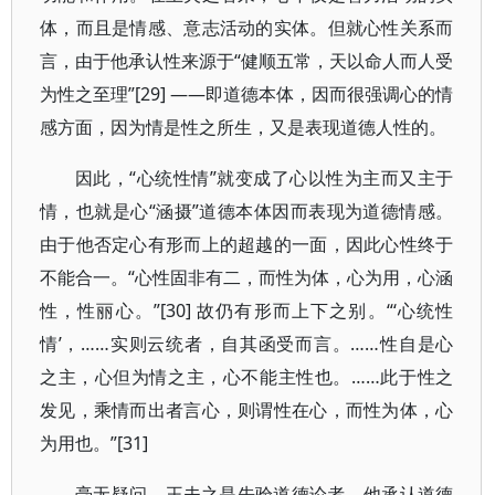
体，而且是情感、意志活动的实体。但就心性关系而
言，由于他承认性来源于“健顺五常，天以命人而人受
为性之至理”[29] ——即道德本体，因而很强调心的情
感方面，因为情是性之所生，又是表现道德人性的。
因此，“心统性情”就变成了心以性为主而又主于
情，也就是心“涵摄”道德本体因而表现为道德情感。
由于他否定心有形而上的超越的一面，因此心性终于
不能合一。“心性固非有二，而性为体，心为用，心涵
性，性丽心。”[30] 故仍有形而上下之别。“‘心统性
情’，……实则云统者，自其函受而言。……性自是心
之主，心但为情之主，心不能主性也。……此于性之
发见，乘情而出者言心，则谓性在心，而性为体，心
为用也。”[31]
毫无疑问，王夫之是先验道德论者，他承认道德