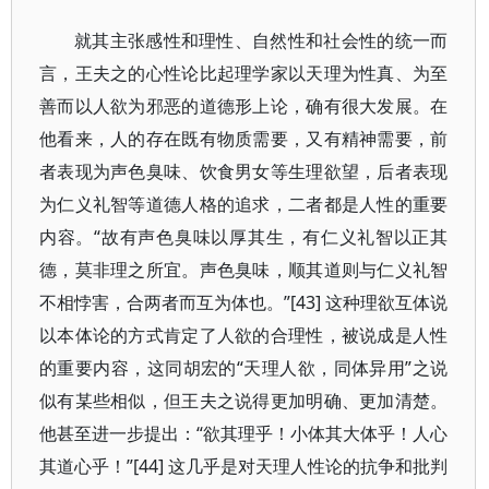
就其主张感性和理性、自然性和社会性的统一而
言，王夫之的心性论比起理学家以天理为性真、为至
善而以人欲为邪恶的道德形上论，确有很大发展。在
他看来，人的存在既有物质需要，又有精神需要，前
者表现为声色臭味、饮食男女等生理欲望，后者表现
为仁义礼智等道德人格的追求，二者都是人性的重要
内容。“故有声色臭味以厚其生，有仁义礼智以正其
德，莫非理之所宜。声色臭味，顺其道则与仁义礼智
不相悖害，合两者而互为体也。”[43] 这种理欲互体说
以本体论的方式肯定了人欲的合理性，被说成是人性
的重要内容，这同胡宏的“天理人欲，同体异用”之说
似有某些相似，但王夫之说得更加明确、更加清楚。
他甚至进一步提出：“欲其理乎！小体其大体乎！人心
其道心乎！”[44] 这几乎是对天理人性论的抗争和批判