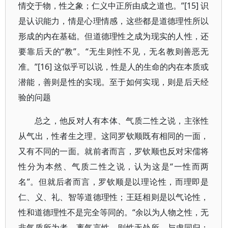
情交于物，性之象；仁义中正所由成之道也。”[15] 识
是认识能力，情是心理情感，这些都是道德理性所以
形成的内在基础。但道德理性之成为现实的人性，还
要靠后天的“教”。“无生则性不见，无名教则善恶无
准。”[16] 这似乎可以说，性是人的生命的内在本质或
潜能，善则是性的实现。至于如何实现，则是后天经
验的问题
总之，他反对人有本体、气质二性之说，主张性
从气出，性者生之理。这同罗钦顺既有相同的一面，
又有不同的一面。就前者而言，罗钦顺也反对宋儒将
性分为本然、气质二性之说，认为这是“一性而两
名”。但就后者而言，罗钦顺是以理论性，而理即是
仁、义、礼、智等道德理性；王廷相则是以气论性，
性和道德理性不是完全等同的。“余以为人物之性，无
非气质所为者。离气言性，则性无处所，与虚同归；