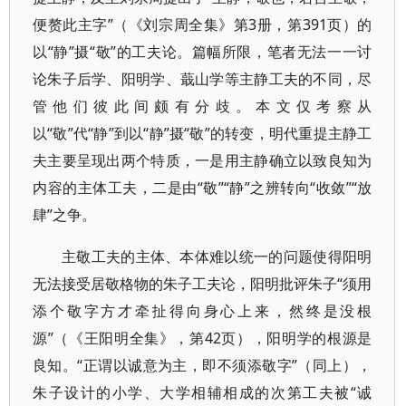
便赘此主字”（《刘宗周全集》第3册，第391页）的
以“静”摄“敬”的工夫论。篇幅所限，笔者无法一一讨
论朱子后学、阳明学、蕺山学等主静工夫的不同，尽
管他们彼此间颇有分歧。本文仅考察从
以“敬”代“静”到以“静”摄“敬”的转变，明代重提主静工
夫主要呈现出两个特质，一是用主静确立以致良知为
内容的主体工夫，二是由“敬”“静”之辨转向“收敛”“放
肆”之争。
主敬工夫的主体、本体难以统一的问题使得阳明
无法接受居敬格物的朱子工夫论，阳明批评朱子“须用
添个敬字方才牵扯得向身心上来，然终是没根
源”（《王阳明全集》，第42页），阳明学的根源是
良知。“正谓以诚意为主，即不须添敬字”（同上），
朱子设计的小学、大学相辅相成的次第工夫被“诚