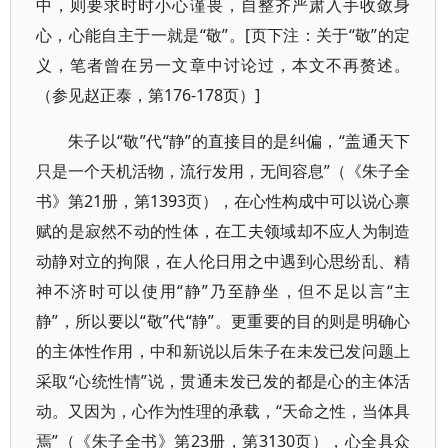
中，则要求时时小心谨畏，自整齐严肃入手收敛身
心，心能自主于一就是“敬”。[页下注：关于“敬”的定
义，笔者曾在另一文章中讨论过，本文不再赘述。
（参见赵正泰，第176-178页）]
朱子以“敬”代“静”的直接目的是纠偏，“盖通天下
只是一个天机活物，流行发用，无间容息”（《朱子全
书》第21册，第1393页），在心性构成中可以说心禀
赋的是寂然不动的性体，在工夫领域却不应人为制造
动静对立的拘限，在人伦日用之中遇到心思纷乱、精
神不济时可以使用“静”乃至静坐，但不足以言“主
静”，所以要以“敬”代“静”。更重要的目的则是明确心
的主体性作用，中和新说以后朱子在未发已发问题上
采取“心统性情”说，贯通未发已发的都是心的主体活
动。又因为，心作为性理的承载，“天命之性，当体具
焉”（《朱子全书》第23册，第3130页），心全具众