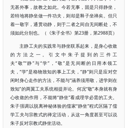
无甚外事，故教之如此。今若无事，固是只得静坐，
若特地将静坐做一件功夫，则却是释子坐禅矣。但只
着一敬字，通贯动静，则于二者之间自无间断处，不
须如此分别也。（《朱子全书》第23册，第2988页）
主静工夫的实践常与静坐联系起来，是身心收敛
的方法之一。引文中朱子提到的三件工
夫“敬”“静”与“学”，“敬”是无间断的日用本领工
夫，“学”是格物致知的事上工夫，“静”则只是应对空
闲时身心走作的方法，不能与“涵养须用敬，进学则在
致知”的两翼工夫系统相提并论。何况“敬”本身就有身
心收敛的作用，不能将“静坐”看成理学必需的工夫。
朱子强调以脱离神秘体验的儒家“静坐”程式区隔了儒
学工夫与宗教式的禅定活动，从这一角度甚至可以说
朱子反对宗教式静坐活动。