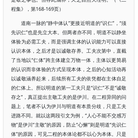
程集》，第168-169页）
道南一脉的“静中体认”更接近明道的“识仁”，“须
先识仁”也是先立大本。但两者亦不同，明道不以静坐
体验为必需工夫，而是强调主体的认识能力可以直接
认识本体，之后才是以诚敬存养。工夫次第中，直截
了当地以“仁体”跨主体建立万物一体，主体以更简易
的认识而非体验的方式呈现本体，之后的心知活动再
以诚敬涵养起来，后续所有工夫的依凭都在主体自足
的仁体上。所以明道的第一工夫只是“识仁”不是“诚敬
存之”，真正提出主敬工夫的是伊川。在二程异同的问
题上，笔者不认为伊川与明道有本质分歧，只是工夫
进路不同。就以这两段引文为例，“人心不能不交感万
物”是伊川“主敬”的原因，防止“心懈”则是明道“先识仁
体”的原因，可见二程的本体论都不以心为本体。只是