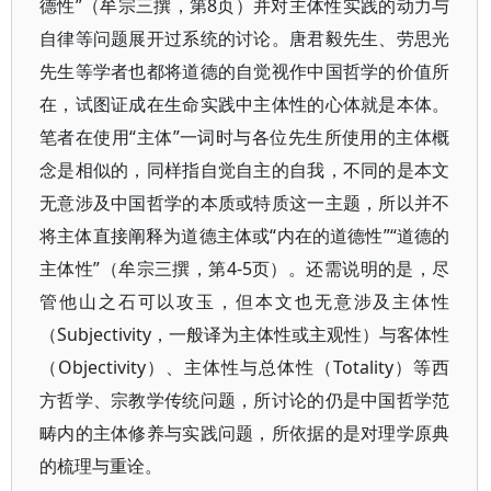
德性”（牟宗三撰，第8页）并对主体性实践的动力与
自律等问题展开过系统的讨论。唐君毅先生、劳思光
先生等学者也都将道德的自觉视作中国哲学的价值所
在，试图证成在生命实践中主体性的心体就是本体。
笔者在使用“主体”一词时与各位先生所使用的主体概
念是相似的，同样指自觉自主的自我，不同的是本文
无意涉及中国哲学的本质或特质这一主题，所以并不
将主体直接阐释为道德主体或“内在的道德性”“道德的
主体性”（牟宗三撰，第4-5页）。还需说明的是，尽
管他山之石可以攻玉，但本文也无意涉及主体性
（Subjectivity，一般译为主体性或主观性）与客体性
（Objectivity）、主体性与总体性（Totality）等西
方哲学、宗教学传统问题，所讨论的仍是中国哲学范
畴内的主体修养与实践问题，所依据的是对理学原典
的梳理与重诠。