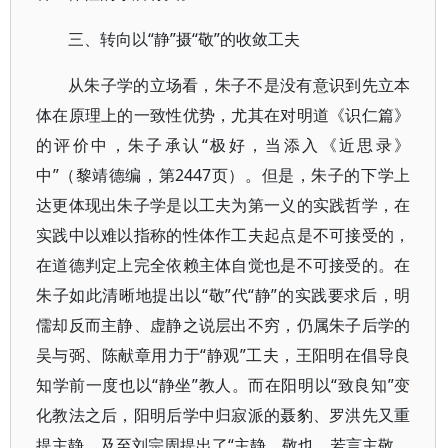
三、转向以“静”摄“敬”的收敛工夫
从朱子学的立场看，朱子不是没有意识到先立本
体在原理上的一致性优势，尤其在对明道《识仁篇》
的评价中，朱子承认“极好，当添入《近思录》
中”（黎靖德编，第2447页）。但是，朱子的下学上
达更体现出朱子学是以工夫为第一义的实践哲学，在
实践中以难以指称的性体作工夫起点是不可接受的，
在道德判定上完全依赖主体自觉也是不可接受的。在
朱子如此清晰地提出以“敬”代“静”的实践要求后，明
儒却反而主静、虚静之说层出不穷，仍属朱子后学的
吴与弼、陈献章用力于“静观”工夫，王阳明在倡导良
知学前一度也以“静坐”教人。而在阳明以“致良知”变
化教法之后，阳明后学中归寂派的聂豹、罗洪先又重
提主静，及至刘宗周提出了“主静，敬也，若言主敬，