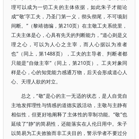
理可以成为一切工夫的主体依据，如此朱子才能论
成“‘敬’字工夫，乃圣门第一义，彻头彻尾，不可顷刻
间断。”（黎靖德编，第210页）在主敬工夫系统里，
工夫主体是心，心具有先天的判断能力，“道心则是义
理之心，可以为人心之主宰，而人心据以为准者
也”（同上，第1488页），工夫的主导者、判断者都
只能是“自做主宰”（同上，第210页）。工夫对象同
样是心，心的知觉能力感通万物，后天会形成道心人
心、天理人欲的对立。
总之，“敬”是心的主一无适的状态，是人自觉自
主地发挥理性与情感的道德实践活动，主敬与主静有
相似性，但更好地阐释了主体性的宰制功能。“敬”也
延续了“静”的简易性，还能落实在人伦日用中。朱子
以简易为工夫效验而非工夫目的，警示学者不要过分