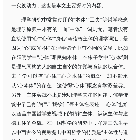
一实践动力，这也是本文主要探讨的内容。
理学研究中常常使用的“本体”“工夫”等哲学概念
是理学原典中本有的，而“主体”一词则无。笔者没有
直接使用“心”“心体”“身心”等指称主体的理学词汇，是
因为“心”或“心体”在理学诸子中有不同的义涵，比如
在阳明学中“心体”即良知本体，在朱子学中“心体”则
是理气同构的人的自主自宰的知觉与意识的综合体。
朱子学可以有“心体”“心之本体”的概念，却不能承
认“心本体”的存在，这使得“心体”概念有学派差异。
另外，主体实践不止是宋明理学关注的问题，儒学传
统中早已有“为己”“我欲仁”等主体性表述，“心体”也难
以涵盖中国哲学史视域下的精神主体、认识主体与道
德主体的全貌。在中国哲学的研究中，牟宗三先生早
以中西古今的视角提出中国哲学的特质是“主体性与道