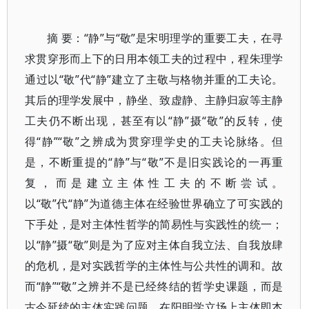
摘 要：“静”与“敬”是宋明理学的重要工夫，在寻
求贯穿形而上下的日用本领工夫的过程中，程朱理学
通过以“敬”代“静”建立了主敬与格物并重的工夫论。
其后的理学发展中，静坐、致虚静、主静归寂等主静
工夫仍不断出现，甚至有以“静”摄“敬”的反转，使
得“静”“敬”之辨成为贯穿理学史的工夫论脉络。但
是，不断重提的“静”与“敬”不是旧实践论的一再重
复，而是建立主体性工夫的不断尝试。
以“敬”代“静”为道德主体在经验世界确立了可实践的
下手处，是对主体性哲学的简易性与实践性的统一；
以“静”摄“敬”则是为了应对主体自我立法、自我放肆
的危机，是对实践哲学的主体性与公共性的调和。故
而“静”“敬”之辨并不是已经终结的哲学史课题，而是
古今延续的主体实践问题。在阳明学立场上主体即本