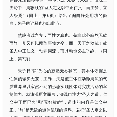
夫论中，周敦颐的“圣人定之以中正仁义，而主静，立
人极焉”（同上，第6页）给出了偏向静处用功的倾
向，朱子的诠释也指出此点。
然静者诚之复，而性之真也。苟非此心寂然无欲
而静，则又何以酬酢事物之变，而一天下之动哉！故
圣人中正仁义，动静周流，而其动也必主乎静。（同
上，第7页）
朱子释“静”为心的寂然无欲状态，其本体依据是
性体的诚实无妄，主静工夫是使主体在动静周流的气
质世界里以寂然不动的形态实现性体对实践活动的宰
制能力。就濂溪原文而言，濂溪自注为“圣人之道，仁
义中正而已矣”和“无欲故静”，道体的内容是仁义中
正，“静”是无欲的道体呈现的境界。若把“圣人定之以