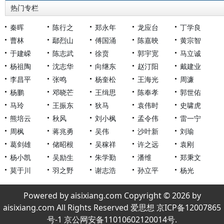
热门专栏
秦晖
陈行之
郑永年
龙应台
丁学良
曹林
鄢烈山
傅国涌
陈嘉映
黄宗智
于建嵘
陈志武
徐贲
郭宇宽
马立诚
杨祖陶
沈志华
向继东
赵汀阳
戴建业
李昌平
张鸣
杨奎松
王海光
周濂
杨鹏
邓晓芒
王缉思
陈奉孝
郭世佑
马玲
王振东
狄马
袁伟时
史啸虎
熊培云
秋风
刘小枫
孟令伟
雷一宁
周枫
蒋兆勇
吴伟
沙叶新
刘瑜
葛剑雄
储昭根
吴稼祥
许之远
袁刚
杨小凯
吴励生
朱学勤
潘维
郑秉文
莫于川
羽之野
谢志浩
孙立平
杨光
Powered by aisixiang.com Copyright © 2026 by
aisixiang.com All Rights Reserved 爱思想 京ICP备12007865
号-1 京公网安备11010602120014号.