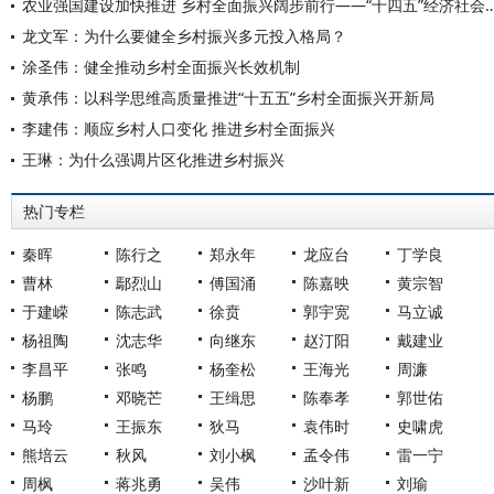
农业强国建设加快推进 乡村全面振兴阔步前行——“十四五”经济
龙文军：为什么要健全乡村振兴多元投入格局？
涂圣伟：健全推动乡村全面振兴长效机制
黄承伟：以科学思维高质量推进“十五五”乡村全面振兴开新局
李建伟：顺应乡村人口变化 推进乡村全面振兴
王琳：为什么强调片区化推进乡村振兴
热门专栏
秦晖
陈行之
郑永年
龙应台
丁学良
曹林
鄢烈山
傅国涌
陈嘉映
黄宗智
于建嵘
陈志武
徐贲
郭宇宽
马立诚
杨祖陶
沈志华
向继东
赵汀阳
戴建业
李昌平
张鸣
杨奎松
王海光
周濂
杨鹏
邓晓芒
王缉思
陈奉孝
郭世佑
马玲
王振东
狄马
袁伟时
史啸虎
熊培云
秋风
刘小枫
孟令伟
雷一宁
周枫
蒋兆勇
吴伟
沙叶新
刘瑜