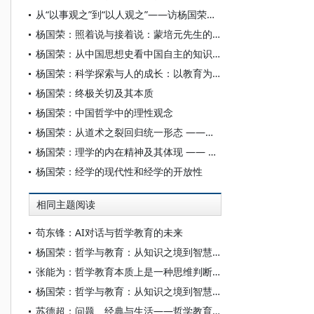
从“以事观之”到“以人观之”——访杨国荣教授
杨国荣：照着说与接着说：蒙培元先生的中国哲学研究
杨国荣：从中国思想史看中国自主的知识体系
杨国荣：科学探索与人的成长：以教育为视域
杨国荣：终极关切及其本质
杨国荣：中国哲学中的理性观念
杨国荣：从道术之裂回归统一形态 ——《庄子·天下》的深层内涵
杨国荣：理学的内在精神及其体现 —— 基于《近思录》的考察
杨国荣：经学的现代性和经学的开放性
相同主题阅读
苟东锋：AI对话与哲学教育的未来
杨国荣：哲学与教育：从知识之境到智慧之境
张能为：哲学教育本质上是一种思维判断力的锻造和训练
杨国荣：哲学与教育：从知识之境到智慧之境
苏德超：问题、经典与生活——哲学教育的三大支点