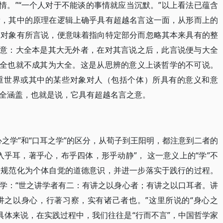
情。”“一个人对于不能谈的事情就应当沉默。”以上看法已蕴含
看，其中的原理在逻辑上确乎具有超越名言这一面，从形而上的
关对象有所言说，便意味着指向特定部分而忽略其本来具有的整
此意：大全本是其大无外者，在对其言说之后，此言说便与大全
大全也就不成其为大全。这是从思辨的意义上谈哲学的不可说。
重世界或其中的某些对象对人（包括个体）所具有的意义和意
全涵盖，也就是说，它具有超越名言之意。
之学”和“口耳之学”的区分，从荀子到王阳明，都注意到二者的
乎耳，著乎心，布乎四体，形乎动静”， 这一意义上的“学”不
义规范化为个体自觉的道德意识，并进一步落实于践行的过程。
学：“世之讲学者有二：有讲之以身心者；有讲之以口耳者。讲
讲之以身心，行著习察，实有诸己者也。”这里所说的“身心之
具体来说，在实践过程中，我们往往是“行而不言”，中国哲学家