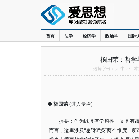
首页
法学
经济学
政治学
国际
杨国荣：哲学
选择字号：
大
中
小
本文
●
杨国荣
(
进入专栏
)
提要：作为既具有学科性，又具有超
而言，这里涉及“思”和“授”两个维度。