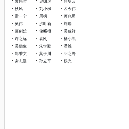
袁伟时
史啸虎
熊培云
秋风
刘小枫
孟令伟
雷一宁
周枫
蒋兆勇
吴伟
沙叶新
刘瑜
葛剑雄
储昭根
吴稼祥
许之远
袁刚
杨小凯
吴励生
朱学勤
潘维
郑秉文
莫于川
羽之野
谢志浩
孙立平
杨光