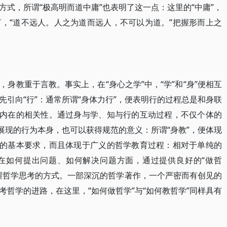
式，所谓“极高明而道中庸”也表明了这一点：这里的“中庸”，
，“道不远人。人之为道而远人，不可以为道。”把握形而上之
身教重于言教。事实上，在“身心之学”中，“学”和“身”便相互
引向“行”：通常所谓“身体力行”，便表明行的过程总是和身联
有内在的相关性。通过身与学、知与行的互动过程，不仅个体的
展现的行为本身，也可以获得规范的意义：所谓“身教”，便体现
育的基本要求，而且体现于广义的哲学教育过程：相对于单纯的
在如何提出问题、如何解决问题方面，通过提供良好的“做哲
握哲学思考的方式。一部深沉的哲学著作，一个严密而有创见的
哲学的进路，在这里，“如何做哲学”与“如何教哲学”同样具有