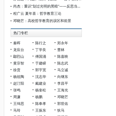
尚杰：重识“划过光明的黑暗”——反思当代中国启蒙困境
程广云 夏年喜：哲学教育三论
邓晓芒：高校哲学教育的误区和前景
热门专栏
秦晖
陈行之
郑永年
龙应台
丁学良
曹林
鄢烈山
傅国涌
陈嘉映
黄宗智
于建嵘
陈志武
徐贲
郭宇宽
马立诚
杨祖陶
沈志华
向继东
赵汀阳
戴建业
李昌平
张鸣
杨奎松
王海光
周濂
杨鹏
邓晓芒
王缉思
陈奉孝
郭世佑
马玲
王振东
狄马