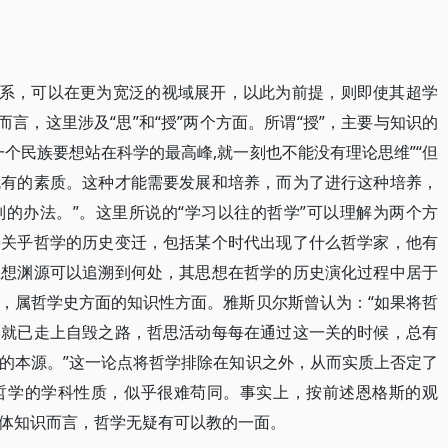
关系，可以在更为宽泛的视域展开，以此为前提，则即使其超学
而言，这里涉及“思”和“授”两个方面。所谓“授”，主要与知识的
个民族要想站在科学的最高峰,就一刻也不能没有理论思维”“但
就有的素质。这种才能需要发展和培养，而为了进行这种培养，
的办法。”。这里所说的“学习以往的哲学”可以理解为两个方
要关乎哲学的历史变迁，包括某个时代出现了什么哲学家，他有
思想渊源可以追溯到何处，其思想在哲学的历史演化过程中居于
，属哲学史方面的知识性方面。雅斯贝尔斯曾认为：“如果将哲
学就已走上自毁之路，哲思活动每每在通过这一关的时候，总有
的本源。”这一论点将哲学排除在知识之外，从而实质上否定了
哲学的学科性质，似乎很难苟同。事实上，按前述恩格斯的观
体知识而言，哲学无疑有可以教的一面。