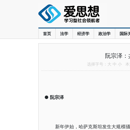
首页
法学
经济学
政治学
国际
阮宗泽：
选择字号：
大
中
小
本文
●
阮宗泽
新年伊始，哈萨克斯坦发生大规模