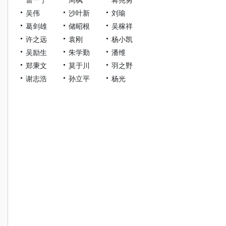
吴伟
沙叶新
刘瑜
葛剑雄
储昭根
吴稼祥
许之远
袁刚
杨小凯
吴励生
朱学勤
潘维
郑秉文
莫于川
羽之野
谢志浩
孙立平
杨光