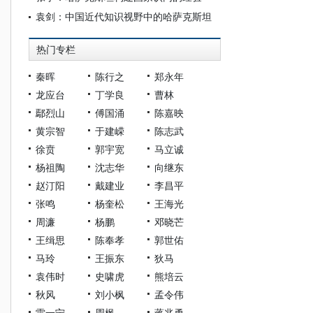
袁剑：中国近代知识视野中的哈萨克斯坦
热门专栏
秦晖
陈行之
郑永年
龙应台
丁学良
曹林
鄢烈山
傅国涌
陈嘉映
黄宗智
于建嵘
陈志武
徐贲
郭宇宽
马立诚
杨祖陶
沈志华
向继东
赵汀阳
戴建业
李昌平
张鸣
杨奎松
王海光
周濂
杨鹏
邓晓芒
王缉思
陈奉孝
郭世佑
马玲
王振东
狄马
袁伟时
史啸虎
熊培云
秋风
刘小枫
孟令伟
雷一宁
周枫
蒋兆勇