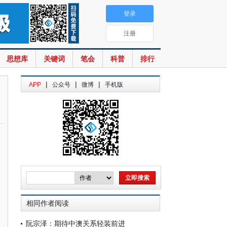
登录
注册
思想库
关键词
笔会
科普
排行
|
|
|
APP
公众号
微博
手机版
相同作者阅读
阮宗泽：期待中澳关系轻装前进