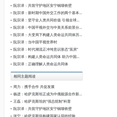
阮宗泽：共筑守护地区安宁铜墙铁壁
阮宗泽：新时期中国外交工作的两个基本点
阮宗泽：坚守全人类共同价值 引领全球治理体系变革
阮宗泽：中国平视外交与中美关系前景分析
阮宗泽：大变局下构建人类命运共同体历久弥坚
阮宗泽：当中国平视世界时
阮宗泽：时代潮流正冲垮意识形态“茧房”
阮宗泽：构建人类命运共同体 助力中国战略机遇期
阮宗泽：正确理解人类命运共同体
相同主题阅读
周力：携手合作 共促发展
杨进：哈萨克斯坦正成为中俄能源合作新枢纽
王磊：哈萨克斯坦的“强总统制”科普
阮宗泽：共筑守护地区安宁铜墙铁壁
张宁：哈萨克斯坦构建国家认同的经验