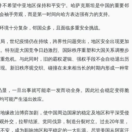
并不希望中亚地区保持和平安宁。哈萨克斯坦是中国的重要邻
会袖手旁观，而是第一时间向哈方表达强有力的支持。
环境十分复杂，邻国众多，且面临多重安全挑战。
变局，世纪疫情仍在持续，跨界性问题突出，地区安全出现更加
减。特别是大国竞争日趋激烈、国际秩序重塑和大国关系调整步
严重危机。与此同时，旧的霸权逻辑、强权手段不会自动退出历
涌现。新旧秩序观交织、碰撞在未来相当长的时期内形成一种常
凸显，一旦出事就可能牵一发而动全身。因此社会稳定变得脆
均可能产生溢出效应。
，地缘政治博弈加剧，使中国周边国家的稳定及地区和平深受侵
值观外交，拉帮结派、党同伐异，制造分裂对立。过去20年里，
荡不安，成为影响地区和平稳定的一大乱源。尽管美国从阿富汗