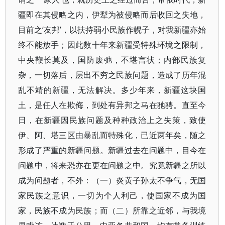
疆即在其侵略之内，伊犁为被侵略而后收回之失地，
目前之‘友邦’，以扶持弱小民族作幌子，对我新疆亦始
终不能放手；因此数十年来新疆受特殊环境之限制，
中央鞭长莫及，国防废弛，不堪言状；内部民族复
杂，一切落后，层出不穷之民族问题，造成了历年混
乱不靖的新疆，无法解决。多少年来，新疆这块国
土，是任人在欺侮，到处有异邦之马在驰骋。直至今
日，在新疆因民族问题及种种政治上之失策，致使
伊、阿、塔三区由暴乱而特殊化，已近两年矣，随之
形成了严重的新疆问题。新疆过去在问题中，目今在
问题中，将来恐亦在更在问题之中。究竟新疆之所以
成为问题者，不外：（一）炎黄子孙太不争气，无国
家民族之意识，一切为个人利己，使国家不成为国
家，民族不成为民族；而（二）所靠之近邻，与我境