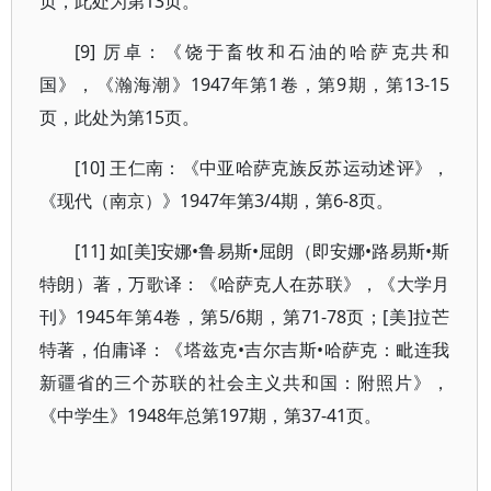
页，此处为第13页。
[9] 厉卓：《饶于畜牧和石油的哈萨克共和
国》，《瀚海潮》1947年第1卷，第9期，第13-15
页，此处为第15页。
[10] 王仁南：《中亚哈萨克族反苏运动述评》，
《现代（南京）》1947年第3/4期，第6-8页。
[11] 如[美]安娜•鲁易斯•屈朗（即安娜•路易斯•斯
特朗）著，万歌译：《哈萨克人在苏联》，《大学月
刊》1945年第4卷，第5/6期，第71-78页；[美]拉芒
特著，伯庸译：《塔兹克•吉尔吉斯•哈萨克：毗连我
新疆省的三个苏联的社会主义共和国：附照片》，
《中学生》1948年总第197期，第37-41页。