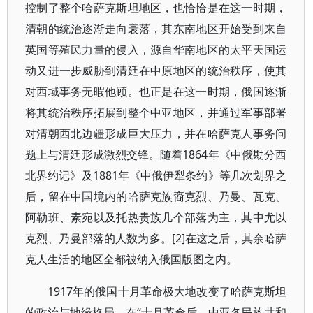
控制了整个哈萨克斯坦地区，也恰恰是在这一时期，
清朝的统治逐渐走向衰落，其东南地区开始受到来自
英国等殖民力量的侵入，源自华南地区的太平天国运
动又进一步威胁到清廷在中原地区的统治秩序，使其
对西域事务无暇他顾。也正是在这一时期，俄国逐渐
将其统治秩序拓展到整个中亚地区，并通过军事部署
对清朝西北边疆形成巨大压力，并在哈萨克人事务问
题上与清廷形成激烈交锋。随着1864年《中俄勘分西
北界约记》及1881年《中俄伊犁条约》等几次划界之
后，留在中国境内的哈萨克族裔克烈、乃曼、瓦克、
阿勒班、素宛以及托热贵族几个部落为主，其中尤以
克烈、乃曼部落的人数为多。[2]在这之后，其余哈萨
克人生活的地区全都被纳入俄国版图之内。
1917年的俄国十月革命极大地改变了哈萨克斯坦
的政治与地缘格局，在“十月革命后，中亚各民族共和