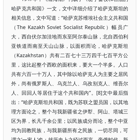
哈萨克共和国》一文，文中详细介绍了哈萨克斯坦的
相关信息，文中写道：“哈萨克苏维埃社会主义共和国
（The Kazakh Soviet Socialist Repubilc）幅员广
大，西自伏尔加洼地而东至阿尔泰山脉，北自西伯利
亚铁道而南至天山山脉，以面积而论，哈萨克斯坦
（Kazakhstan）共有二百七十三万四千七百平方公
里，这比起整个西欧的面积来，要大一个半多。人口
共有六百一十万人，其中除以哈萨克人为主要之居民
外，尚有俄罗斯人、乌克兰人、乌孜别克人、维吾尔
人、回回人等居住于这个共和国内”。[8]文中最后指
出：“哈萨克斯坦共和国，既为苏联之盟员国，以其地
理方面论之，整个与我新疆省之伊犁、阿山、塔城三
区为界，长凡千余公里；以民族成分而论，整个中亚
均为回教民族，与我新疆所有之民族，一切尽同，可
谓之‘一家人’也；就历史上之经过而言，帝俄时代，新