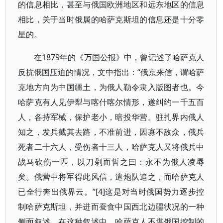
的信息相比，甚至与俄国欧洲地区和远东地区的信息
相比，关于当时俄属的哈萨克斯坦的信息还是十分零
星的。
在1879年的《万国公报》中，曾记述了哈萨克人
反抗俄国压迫的情况，文中指出：“俄京来信，谓哈萨
克地方向为中国疆土，为俄人勒令隶入版图者也。今
哈萨克有人见伊犁与喀什喀尔情形，遂纠约一千五百
人，各持军械，保护老小，暗投华营。驻扎界内俄人
知之，发兵截其去路，不准前进，因寡不敌众，俄兵
死者二十六人，受伤者十三人，哈萨克人又将俄兵中
战马砍伤一匹，以刀剁而誓之曰：永不为俄人凌辱
矣。俄营中将军得此风信，遣炮队追之，而哈萨克人
已全行奔出俄界云。”[4]这是对当时俄国势力逐步控
制哈萨克斯坦，并进而蚕食中国西北边疆状况的一种
侧面叙述。在这种叙述中，哈萨克人不堪俄国控制的