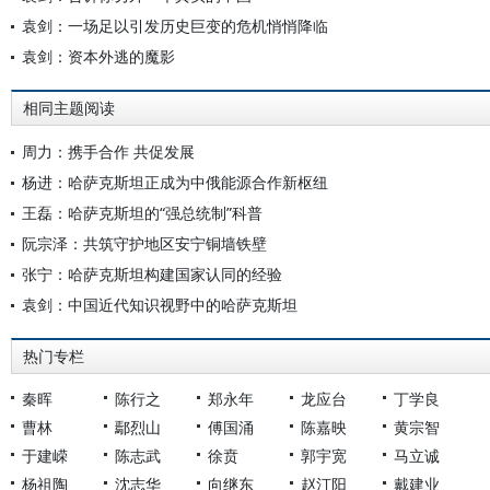
袁剑：一场足以引发历史巨变的危机悄悄降临
袁剑：资本外逃的魔影
相同主题阅读
周力：携手合作 共促发展
杨进：哈萨克斯坦正成为中俄能源合作新枢纽
王磊：哈萨克斯坦的“强总统制”科普
阮宗泽：共筑守护地区安宁铜墙铁壁
张宁：哈萨克斯坦构建国家认同的经验
袁剑：中国近代知识视野中的哈萨克斯坦
热门专栏
秦晖
陈行之
郑永年
龙应台
丁学良
曹林
鄢烈山
傅国涌
陈嘉映
黄宗智
于建嵘
陈志武
徐贲
郭宇宽
马立诚
杨祖陶
沈志华
向继东
赵汀阳
戴建业