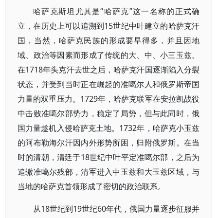
哈萨克斯坦尤其是“哈萨克”这一名称的正式确
立，在历史上可以追溯到15世纪中叶建立的哈萨克汗
国，当然，哈萨克民族的形成要早得多，并且因地
域、政治等因素而形成了传统的大、中、小三玉兹。
在1718年头克汗去世之后，哈萨克汗国逐渐陷入分裂
状态，并受到当时正在崛起的准噶尔人和俄罗斯帝国
力量的双重压力。1729年，哈萨克联军在安拉凯战役
中击败准噶尔部势力，稳定了局势，但与此同时，俄
国力量趁机入侵哈萨克土地。1732年，哈萨克小玉兹
的阿布勒海尔汗因内外形势所困，归附俄罗斯。在当
时的清朝，清廷于18世纪中叶平定准噶尔部，之后为
追缴准噶尔残部，清军进入中玉兹和大玉兹区域，与
当地的哈萨克首领形成了密切的政治联系。
从18世纪到19世纪60年代，俄国力量逐步征服并