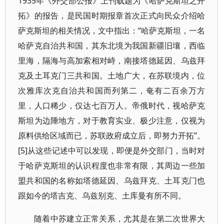
1935年《外交部公报》上刊载题为《哈萨克斯坦之开
拓》的报告，是民国时期报章首次正式向民众介绍哈
萨克斯坦的相关情况，文中指出：“哈萨克斯坦，一名
哈萨克自治共和国，其东北境为我国新疆旧壤，西临
里海，隔海与高加索相对峙，南接塔德延因、乌兹拜
克及土耳克门三共和国。土地广大，在苏联境内，位
次雅库次克自治共和国而列第二，奄有二百余万方
里，人口稀少，仅达七百万人。帝俄时代，视哈萨克
斯坦为边陲地方，对于教育实业、极少注意，仅视为
原料供给区域而已，苏联政府成立后，即努力开拓”。
[5]从这些记述中可以发现，即便是外交部门，当时对
于哈萨克斯坦的认识程度也非常有限，其周边一些加
盟共和国的名称如塔德延因、乌兹拜克、土耳克门也
跟如今的塔吉克、乌兹别克、土库曼有所不同。
随着中苏建立正常关系，尤其是在第二次世界大