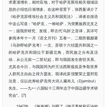
求逐渐增长，相对应地，对于哈萨克斯坦相关领域信
息的介绍也日渐增多。在这种背景下，张西曼译介了
《哈萨克苏维埃社会主义共和国宪法》，译者在按语
中这么写道：“哈萨克，一称哈萨，为突厥族西北支之
一；据我所研究、发现，即古代‘乌孙’之音译，其详可
参阅本年十一月《语文月刊》五卷一、二期所载鄙著
《乌孙即哈萨克考》一文。苏联十六结盟共和国之一
的哈萨克共和国位于新疆北角，而民族之分布及活
动，从公元前一二世纪起，即与我国发生密切关系。
尤其在今日，与我国同为歼灭法西斯瘟疫及争取世界
人群民主自由之得力盟友。我译此富强繁荣之盟邦宪
法竟，仅以此寿哈萨克伟大诗人藏布儿（Djambul）
先生。——九•一八国耻十三周年志于中国边疆学术研
究会”。[7]
1947年，《瀚海潮》刊载了《饶于畜牧和石油的