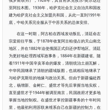
俄罗斯联邦），1928年，其首府从克孜尔-奥尔达迁
至阿拉木图。1936年，哈萨克社会主义自治共和国改
建为哈萨克社会主义加盟共和国，从此一直到1991年
底，中哈关系完全服从于中苏关系的总体安排。
在这一时期，阿古柏在西域发动叛乱，清廷命左
宗棠前往平叛，于1878年收复阿古柏侵占的天山南北
地区，并在1882年迫使俄国正式归还伊犁地区。清廷
为更好地处理西域军政事务，1884年在新疆建省。随
着1911年中国辛亥革命的爆发，清朝统治土崩瓦解，
中华民国继承了清朝的疆域版图，也就相应地继承了
与哈萨克斯坦的地缘与政治关系。但由于新疆偏处西
北，杨增新、金树仁、盛世才等先后掌握当地实权，
直至盛世才于1944年被调至南京，民国政府才更多地
掌握当地控制权。在盛世才掌控新疆事务的十年时间
里，他最初利用苏联来维系自己在新疆的控制力，在