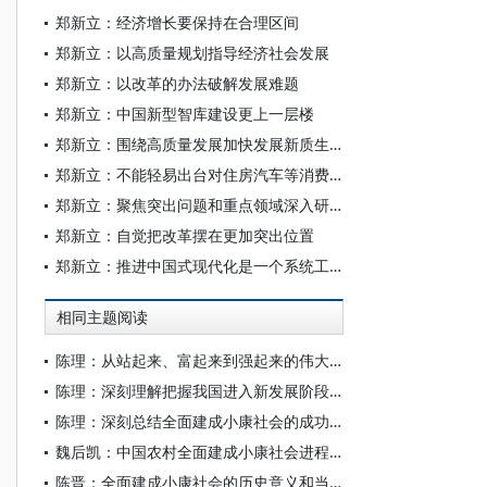
郑新立：经济增长要保持在合理区间
郑新立：以高质量规划指导经济社会发展
郑新立：以改革的办法破解发展难题
郑新立：中国新型智库建设更上一层楼
郑新立：围绕高质量发展加快发展新质生产力
郑新立：不能轻易出台对住房汽车等消费品的行政限购规定
郑新立：聚焦突出问题和重点领域深入研究
郑新立：自觉把改革摆在更加突出位置
郑新立：推进中国式现代化是一个系统工程
相同主题阅读
陈理：从站起来、富起来到强起来的伟大飞跃
陈理：深刻理解把握我国进入新发展阶段的重要依据
陈理：深刻总结全面建成小康社会的成功经验，更好开启全面建设社会主义现代化国家新征程
魏后凯：中国农村全面建成小康社会进程评估
陈晋：全面建成小康社会的历史意义和当代启示