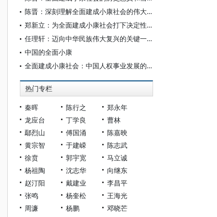
陈晋：深刻理解全面建成小康社会的伟大历史意义
郑新立：为全面建成小康社会打下决定性基础
任理轩：迈向中华民族伟大复兴的关键一步——写在“两个一百年”历史交汇之际
中国的全面小康
全面建成小康社会：中国人权事业发展的光辉篇章
热门专栏
秦晖
陈行之
郑永年
龙应台
丁学良
曹林
鄢烈山
傅国涌
陈嘉映
黄宗智
于建嵘
陈志武
徐贲
郭宇宽
马立诚
杨祖陶
沈志华
向继东
赵汀阳
戴建业
李昌平
张鸣
杨奎松
王海光
周濂
杨鹏
邓晓芒