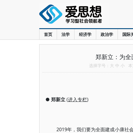
首页
法学
经济学
政治学
国际
郑新立：为全
选择字号：
大
中
小
本文
●
郑新立
(
进入专栏
)
2019年，我们要为全面建成小康社