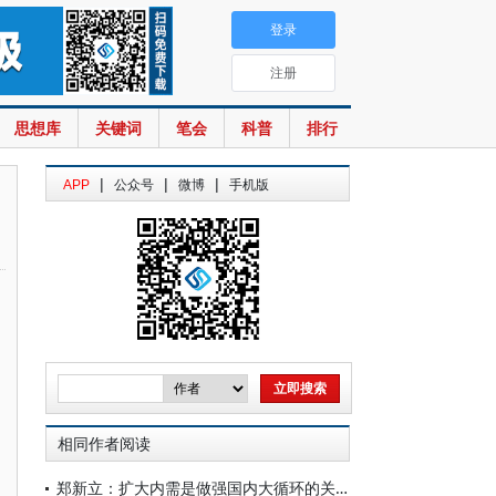
登录
注册
思想库
关键词
笔会
科普
排行
|
|
|
APP
公众号
微博
手机版
相同作者阅读
郑新立：扩大内需是做强国内大循环的关键着力点