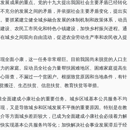
革发展成果的重点。党的十九大提出我国社会主要矛盾已经转化
衡不充分的发展之间的矛盾，并依据社会主要矛盾变化，提出实
展。要抓紧建立健全城乡融合发展的体制机制和政策体系，动员
村建设、农民工市民化和特色小镇建设，加快乡村振兴进程。通
素在城乡之间双向自由流动，促进农业劳动生产率和农民收入提
实现全面小康，这一任务非常艰巨。目前我国尚未脱贫的人口主
动力的家庭。应动员全社会力量帮扶困难地区、困难家庭提高生
细心筛查，不漏过一个贫困户。根据致贫原因和当地条件，有针
贫搬迁、生态扶贫、信息扶贫、教育扶贫等举措。
胜全面建成小康社会的重要任务。城乡区域基本公共服务不均
表现，又是导致城乡和区域发展不平衡的重要原因。特别是在教
中介等方面城乡差距较大，已成为全面建成小康社会必须着力解
加快实现基本公共服务均等化；加快解决社会事业发展滞后于经