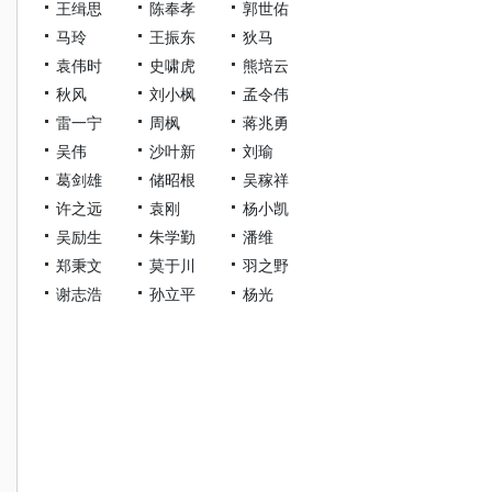
王缉思
陈奉孝
郭世佑
马玲
王振东
狄马
袁伟时
史啸虎
熊培云
秋风
刘小枫
孟令伟
雷一宁
周枫
蒋兆勇
吴伟
沙叶新
刘瑜
葛剑雄
储昭根
吴稼祥
许之远
袁刚
杨小凯
吴励生
朱学勤
潘维
郑秉文
莫于川
羽之野
谢志浩
孙立平
杨光