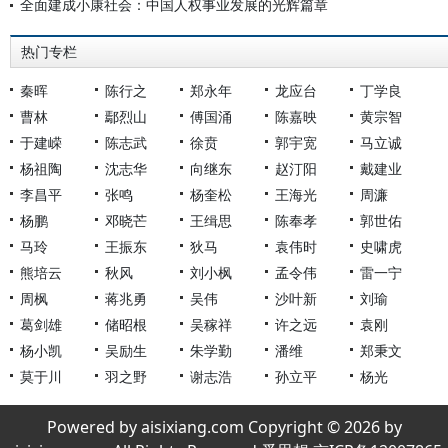
全面建成小康社会：中国人权事业发展的光辉篇章
热门专栏
秦晖
陈行之
郑永年
龙应台
丁学良
曹林
鄢烈山
傅国涌
陈嘉映
黄宗智
于建嵘
陈志武
徐贲
郭宇宽
马立诚
杨祖陶
沈志华
向继东
赵汀阳
戴建业
李昌平
张鸣
杨奎松
王海光
周濂
杨鹏
邓晓芒
王缉思
陈奉孝
郭世佑
马玲
王振东
狄马
袁伟时
史啸虎
熊培云
秋风
刘小枫
孟令伟
雷一宁
周枫
蒋兆勇
吴伟
沙叶新
刘瑜
葛剑雄
储昭根
吴稼祥
许之远
袁刚
杨小凯
吴励生
朱学勤
潘维
郑秉文
莫于川
羽之野
谢志浩
孙立平
杨光
Powered by aisixiang.com Copyright © 2026 by