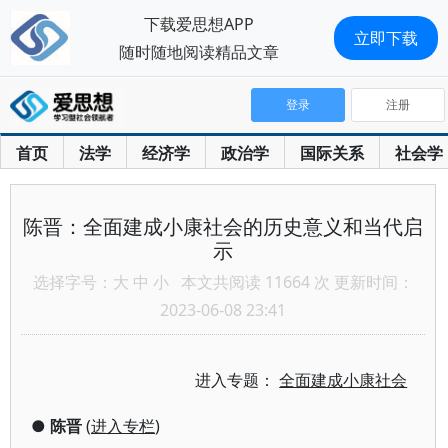
下载爱思想APP
立即下载
随时随地阅读精品文章
登录
注册
首页
法学
经济学
政治学
国际关系
社会学
陈晋：全面建成小康社会的历史意义和当代启
示
选择字号：
大
中
小
本文共阅读 11664 次 更新时间：
2023-06-08 23:41
进入专题：
全面建成小康社会
●
陈晋
(
进入专栏
)