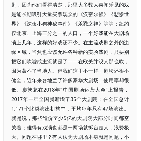
剧，因为他们看得清楚，那里大多数人喜闻乐见的戏
是能长期吸引大量买票观众的《汉密尔顿》《悲惨世
界》《深夜小狗神秘事件》《杀戮之神》等等；纽约
仅北京、上海三分之一的人口，一个好戏能在大剧场
演上几年，这样的好戏还不少。在主流戏剧之外的边
缘区域，当然也应该允许各种新的实验戏剧，只要别
把它们吹嘘成主流就是了——在欧美并没人那么吹，
因为蒙不了当地人。但我们这里不一样，剧坛还很不
健全，近年来各地盖了许多豪华大剧场，使用率却很
低。廖繁龙在2018年“中国剧场运营大会”上报告，
2017年一年全国就新增了35个大剧院；在全国总计
1,171个此类演出机构中，平均每年只有47场演出。
就是说，那些造价至少5亿的大剧院大部分时间都空
关着；难得有戏演也都是一两场就拆台走人，浪费极
大。问题在哪里？有人认为大剧场本身就是问题，小