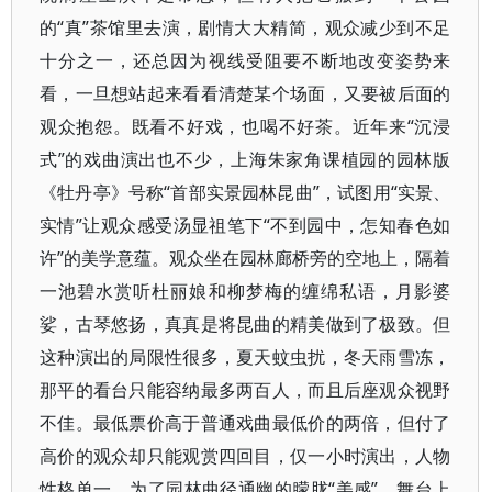
的“真”茶馆里去演，剧情大大精简，观众减少到不足
十分之一，还总因为视线受阻要不断地改变姿势来
看，一旦想站起来看看清楚某个场面，又要被后面的
观众抱怨。既看不好戏，也喝不好茶。近年来“沉浸
式”的戏曲演出也不少，上海朱家角课植园的园林版
《牡丹亭》号称“首部实景园林昆曲”，试图用“实景、
实情”让观众感受汤显祖笔下“不到园中，怎知春色如
许”的美学意蕴。观众坐在园林廊桥旁的空地上，隔着
一池碧水赏听杜丽娘和柳梦梅的缠绵私语，月影婆
娑，古琴悠扬，真真是将昆曲的精美做到了极致。但
这种演出的局限性很多，夏天蚊虫扰，冬天雨雪冻，
那平的看台只能容纳最多两百人，而且后座观众视野
不佳。最低票价高于普通戏曲最低价的两倍，但付了
高价的观众却只能观赏四回目，仅一小时演出，人物
性格单一。为了园林曲径通幽的朦胧“美感”，舞台上