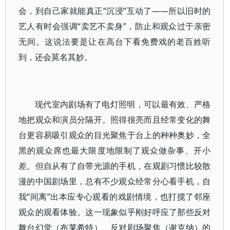
会，到自己家就能真正“沉浸”互动了——所以旧时的
艺人有时会强调“卖艺不卖身”，防止和观众过于亲密
无间。这说法要是让在高台下看免费戏的老百姓听
到，还会莫名其妙。
现代室内剧场有了电灯照明，可以最有效、严格
地把观众和演员分隔开。照得很亮而且经常变化的舞
台更容易吸引观众的目光聚焦于台上的种种奥妙，全
黑的观众席也最大限度地限制了观众做杂事、开小
差。但自从有了自带光源的手机，在观剧习惯比较散
漫的中国剧场里，总有不少观众经常分心看手机，自
我“间离”出本应专心观看的戏剧情境，也打搅了邻座
观众的观看体验。这一现象似乎刚好呼应了那些反对
舞台幻觉（布莱希特）、反对剧场聚焦（谢克纳）的