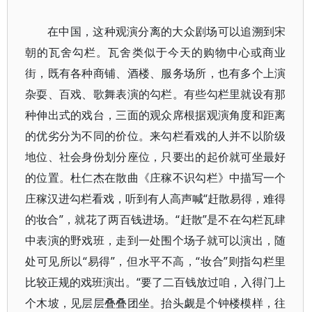
在中国，这种观演分离的大众剧场可以追溯到宋
朝的瓦舍勾栏。瓦舍类似于今天的购物中心或商业
街，既有各种商铺、酒楼、服务场所，也有多个上演
杂耍、百戏、歌舞表演的勾栏。有些勾栏里就设有那
种伸出式的戏台，三面的观众席根据观演角度和距离
的优劣分为不同的价位。来勾栏看戏的人并不以阶级
地位、社会身份划分座位，只要出的起价就可坐最好
的位置。杜仁杰在散曲《庄稼不识勾栏》中描写一个
庄稼汉进勾栏看戏，听到有人高声喊“赶散易得，难得
的妆合”，就花了两百钱进场。“赶散”是不在勾栏瓦肆
中表演的野戏班，走到一处围个场子就可以演出，随
处可见所以“易得”，但水平不高，“妆合”则指勾栏里
比较正规的戏班演出。“要了二百钱放过咱，入得门上
个木坡，见层层叠叠团坐。抬头觑是个钟楼模样，往