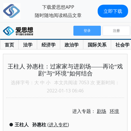
下载爱思想APP
立即下载
随时随地阅读精品文章
登录
注册
首页
法学
经济学
政治学
国际关系
社会学
王柱人 孙惠柱：过家家与进剧场——再论“戏
剧”与“环境”如何结合
选择字号：
大
中
小
本文共阅读 7053 次 更新时间：
2022-01-13 06:46
进入专题：
剧场
环境
●
王柱人
孙惠柱
(
进入专栏
)