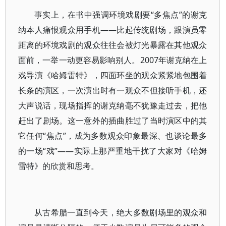
事实上，在书中强调环境戏剧要“多焦点”的谢克
纳本人痛恨观众用手机——比起传统剧场，跟演员零
距离的环境戏剧的观众往往会被灯光暴露在其他观众
面前，一举一动更容易影响别人。2007年谢克纳在上
戏导演《哈姆雷特》，四面环坐的观众紧紧地包围着
长条的演区，一次演出时有一观众不但接听手机，还
大声说话，现场指挥的谢克纳毫不犹豫走过去，把他
赶出了剧场。这一意外的插曲胜过了当时演区中的其
它任何“焦点”，成为多数观众印象最深、也谈论最多
的一场“戏”——实际上那严重地干扰了大家对《哈姆
雷特》的欣赏和思考。
从古希腊一直到今天，绝大多数剧场里的观众和