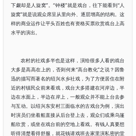
下觑却是人旋窝”。“钟楼”就是戏台，往下能看到“人
旋窝”就是说观众席呈从里向外、逐层增高的结构。这
样的商业运作让平头百姓也有资格买票欣赏戏台上高
水平的演出。
农村的社戏多半也是这样，演给很多人看的戏台
大多是高高在上的，否则何来“高台教化”之说？因鲁
迅的描写而著名的绍兴水乡社戏，为了方便居住在附
近的村镇民众前来看戏，戏台大多搭建在河岸边，半
边在水面上，半边在岸上，一般观众并不能上台去参
与互动。以绍兴东安村三面临水的古戏台为例，演出
时演员们坐着船直接从后台登上去，观众们或乘乌篷
船欣赏，或坐在戏台前的空地上看戏。有钱人真要想
听得清楚看得舒服，就花钱请戏班去家里演私密的堂