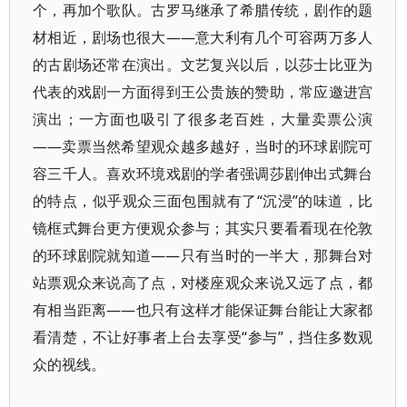
个，再加个歌队。古罗马继承了希腊传统，剧作的题
材相近，剧场也很大——意大利有几个可容两万多人
的古剧场还常在演出。文艺复兴以后，以莎士比亚为
代表的戏剧一方面得到王公贵族的赞助，常应邀进宫
演出；一方面也吸引了很多老百姓，大量卖票公演
——卖票当然希望观众越多越好，当时的环球剧院可
容三千人。喜欢环境戏剧的学者强调莎剧伸出式舞台
的特点，似乎观众三面包围就有了“沉浸”的味道，比
镜框式舞台更方便观众参与；其实只要看看现在伦敦
的环球剧院就知道——只有当时的一半大，那舞台对
站票观众来说高了点，对楼座观众来说又远了点，都
有相当距离——也只有这样才能保证舞台能让大家都
看清楚，不让好事者上台去享受“参与”，挡住多数观
众的视线。