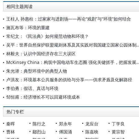
相同主题阅读
王柱人 孙惠柱：过家家与进剧场——再论“戏剧”与“环境”如何结合
施瓦布等：环境的重建
常纪文：《民法典》如何规范动物和环境？
吴平：世界自然保护联盟规则体系及其实践对我国建立
林毅夫：认识中国经济存在三大误区
McKinsey China：构筑中国电动车生态圈 强化关键抓
朱光潜：典型环境中的典型人物
卢洪友：环境基本公共服务的供给与分享——供求矛盾及化解路径
李伯勇：假话、真话与环境
邹恒甫：经济增长不可以回避环境成本
热门专栏
秦晖
陈行之
郑永年
龙应台
丁学良
曹林
鄢烈山
傅国涌
陈嘉映
黄宗智