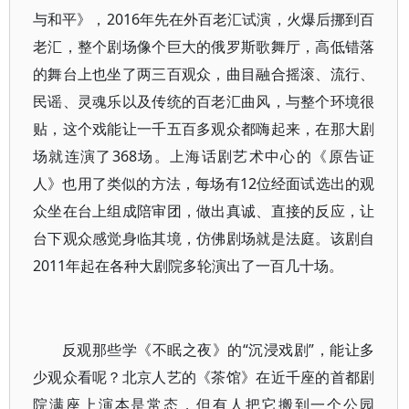
与和平》，2016年先在外百老汇试演，火爆后挪到百
老汇，整个剧场像个巨大的俄罗斯歌舞厅，高低错落
的舞台上也坐了两三百观众，曲目融合摇滚、流行、
民谣、灵魂乐以及传统的百老汇曲风，与整个环境很
贴，这个戏能让一千五百多观众都嗨起来，在那大剧
场就连演了368场。上海话剧艺术中心的《原告证
人》也用了类似的方法，每场有12位经面试选出的观
众坐在台上组成陪审团，做出真诚、直接的反应，让
台下观众感觉身临其境，仿佛剧场就是法庭。该剧自
2011年起在各种大剧院多轮演出了一百几十场。
反观那些学《不眠之夜》的“沉浸戏剧”，能让多
少观众看呢？北京人艺的《茶馆》在近千座的首都剧
院满座上演本是常态，但有人把它搬到一个公园