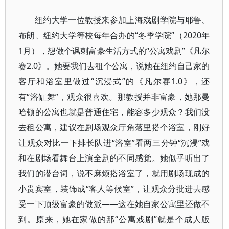
纽约大学一位教授来参加上海戏剧学院与耶鲁、
布朗、纽约大学等校每年合办的“冬季学院”（2020年
1月），想做个讽刺富豪生活方式的“公寓戏剧”《凡尔
赛2.0》。她要我们去租个公寓，说她在纽约自己家的
客厅和浴室里做过“沉浸式”的《凡尔赛1.0》，还
有“浴缸舞”，观众很喜欢。那教授并非富豪，她那曼
哈顿的公寓也就是普通住宅，能容多少观众？我们没
去租公寓，建议在剧场观众厅角落里搭个浴室，刚好
让观众对比一下排长队进“浴室”看两三分钟“沉浸”戏
和在剧场看舞台上演全剧的不同感觉。她似乎听出了
我们的潜台词，说不麻烦搭浴室了，就用剧场现成的
小贵宾室，装饰成“客人等候室”，让观众分批进去感
受一下顶级富豪的做派——这在她自家公寓里还做不
到。原来，她在家做的那“公寓戏剧”就是个成人版