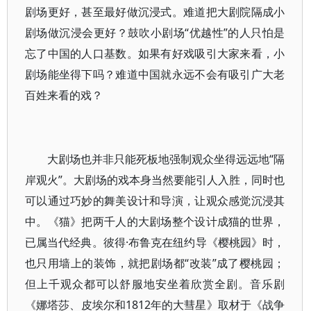
剧场更好，甚至最好做沉浸式。难道把大剧院隔成小
剧场做沉浸会更好？鼓吹小剧场“优越性”的人只怕是
忘了中国的人口基数。如果有好戏吸引大家来看，小
剧场能坐得下吗？难道中国就永远不会有吸引广大老
百姓来看的戏？
大剧场也并非只能死板地强制观众坐得远远地“隔
岸观火”。大剧场的戏本身当然要能引人入胜，同时也
可以通过巧妙的舞美设计和导演，让观众感觉沉浸其
中。《猫》把两千人的大剧场整个设计成猫的世界，
已属当代经典。彼得·布鲁克在纽约导《樱桃园》时，
也只用墙上的装饰，就把剧场都“改装”成了樱桃园；
但上千观众都可以舒服地安坐着欣赏全剧。音乐剧
《娜塔莎、皮埃尔和1812年的大彗星》取材于《战争