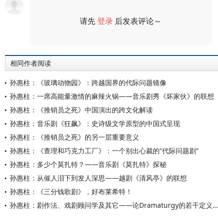
请先
登录
后发表评论～
评论
相同作者阅读
孙惠柱：《玻璃动物园》：跨越国界的代际问题镜像
孙惠柱：一席高能量激情的麻辣火锅——音乐剧秀《坏家伙》的联想
孙惠柱：《推销员之死》中国演出的跨文化解读
孙惠柱：音乐剧《狂飙》：史诗级文学原型的中国式呈现
孙惠柱：《推销员之死》的另一层重要意义
孙惠柱：《查理和巧克力工厂》：一个别出心裁的“代际问题剧”
孙惠柱：多少个莫扎特？——音乐剧《莫扎特》探秘
孙惠柱：从催人泪下到发人深思——越剧《清风亭》的联想
孙惠柱：《三分钱歌剧》，好布莱希特！
孙惠柱：剧作法、戏剧顾问学及其它——论Dramaturgy的若干定义、相关理论及其在中国的意义[1]