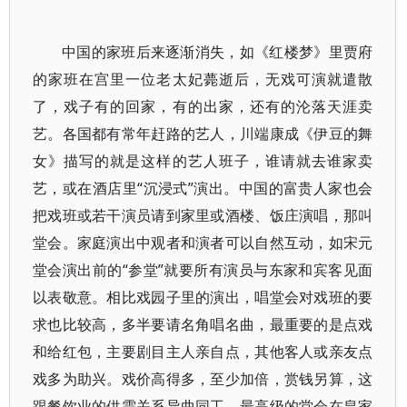
中国的家班后来逐渐消失，如《红楼梦》里贾府
的家班在宫里一位老太妃薨逝后，无戏可演就遣散
了，戏子有的回家，有的出家，还有的沦落天涯卖
艺。各国都有常年赶路的艺人，川端康成《伊豆的舞
女》描写的就是这样的艺人班子，谁请就去谁家卖
艺，或在酒店里“沉浸式”演出。中国的富贵人家也会
把戏班或若干演员请到家里或酒楼、饭庄演唱，那叫
堂会。家庭演出中观者和演者可以自然互动，如宋元
堂会演出前的“参堂”就要所有演员与东家和宾客见面
以表敬意。相比戏园子里的演出，唱堂会对戏班的要
求也比较高，多半要请名角唱名曲，最重要的是点戏
和给红包，主要剧目主人亲自点，其他客人或亲友点
戏多为助兴。戏价高得多，至少加倍，赏钱另算，这
跟餐饮业的供需关系异曲同工。最高级的堂会在皇家