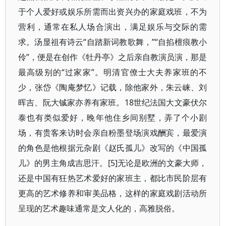
于个人爱好或娱乐所需而出资兴办的家庭戏班，不为
营利，通常在私人场合演出，满足娱乐与交际的需
求。汤显祖有诗云“自踏新词教歌舞，”“自掐檀痕教小
伶”，便是在创作《牡丹亭》之后亲自教演员演，那是
最高级别的“过家家”。明清官僚士大夫养家班的不
少，张岱《陶庵梦忆》记载，除他家外，朱云崃、刘
晖吉、阮大铖家亦养有家班。18世纪法国大文豪伏尔
泰也有类似爱好，晚年他住乡间别墅，弄了个小剧
场，有贵客来访时会亲自粉墨登场演戏酬宾，最爱演
的角色是他根据元杂剧《赵氏孤儿》改写的《中国孤
儿》的男主角成吉思汗。[5]无论是欧洲的文豪大师，
还是中国有狂热艺术爱好的家班主，都比市民阶层有
更高的艺术修养和审美品格，这样的家庭戏剧活动所
呈现的艺术趣味通常是文人化的，高雅脱俗。