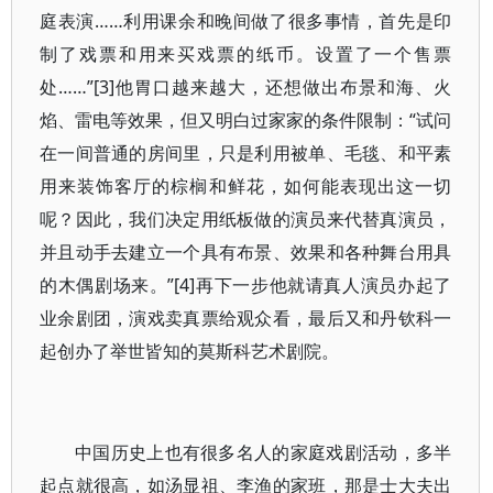
庭表演……利用课余和晚间做了很多事情，首先是印
制了戏票和用来买戏票的纸币。设置了一个售票
处……”[3]他胃口越来越大，还想做出布景和海、火
焰、雷电等效果，但又明白过家家的条件限制：“试问
在一间普通的房间里，只是利用被单、毛毯、和平素
用来装饰客厅的棕榈和鲜花，如何能表现出这一切
呢？因此，我们决定用纸板做的演员来代替真演员，
并且动手去建立一个具有布景、效果和各种舞台用具
的木偶剧场来。”[4]再下一步他就请真人演员办起了
业余剧团，演戏卖真票给观众看，最后又和丹钦科一
起创办了举世皆知的莫斯科艺术剧院。
中国历史上也有很多名人的家庭戏剧活动，多半
起点就很高，如汤显祖、李渔的家班，那是士大夫出