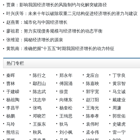
贾康：影响我国经济增长的风险制约与化解突破路径
叶兴庆等：未来十年以破除双重二元结构促进经济增长的潜力与建议
赵燕菁：城市化与中国经济增长
廖祖君：努力实现债务规模与经济增长的动态平衡
张维迎：揭秘经济增长的源泉
黄凯南：准确把握“十五五”时期我国经济增长的动力特征
热门专栏
秦晖
陈行之
郑永年
龙应台
丁学良
曹林
鄢烈山
傅国涌
陈嘉映
黄宗智
于建嵘
陈志武
徐贲
郭宇宽
马立诚
杨祖陶
沈志华
向继东
赵汀阳
戴建业
李昌平
张鸣
杨奎松
王海光
周濂
杨鹏
邓晓芒
王缉思
陈奉孝
郭世佑
马玲
王振东
狄马
袁伟时
史啸虎
熊培云
秋风
刘小枫
孟令伟
雷一宁