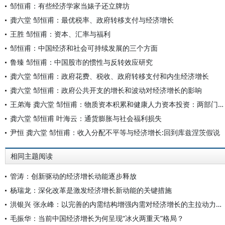
邹恒甫：有些经济学家当婊子还立牌坊
龚六堂 邹恒甫：最优税率、政府转移支付与经济增长
王胜 邹恒甫：资本、汇率与福利
邹恒甫：中国经济和社会可持续发展的三个方面
鲁臻 邹恒甫：中国股市的惯性与反转效应研究
龚六堂 邹恒甫：政府花费、税收、政府转移支付和内生经济增长
龚六堂 邹恒甫：政府公共开支的增长和波动对经济增长的影响
王弟海 龚六堂 邹恒甫：物质资本积累和健康人力资本投资：两部门经济模型
龚六堂 邹恒甫 叶海云：通货膨胀与社会福利损失
尹恒 龚六堂 邹恒甫：收入分配不平等与经济增长:回到库兹涅茨假说
相同主题阅读
管涛：创新驱动的经济增长动能逐步释放
杨瑞龙：深化改革是激发经济增长新动能的关键措施
洪银兴 张永峰：以完善的内需结构增强内需对经济增长的主拉动力作用
毛振华：当前中国经济增长为何呈现“冰火两重天”格局？