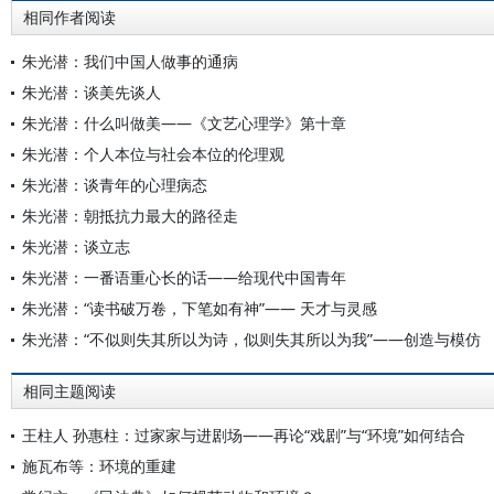
相同作者阅读
朱光潜：我们中国人做事的通病
朱光潜：谈美先谈人
朱光潜：什么叫做美——《文艺心理学》第十章
朱光潜：个人本位与社会本位的伦理观
朱光潜：谈青年的心理病态
朱光潜：朝抵抗力最大的路径走
朱光潜：谈立志
朱光潜：一番语重心长的话——给现代中国青年
朱光潜：“读书破万卷，下笔如有神”—— 天才与灵感
朱光潜：“不似则失其所以为诗，似则失其所以为我”——创造与模仿
相同主题阅读
王柱人 孙惠柱：过家家与进剧场——再论“戏剧”与“环境”如何结合
施瓦布等：环境的重建