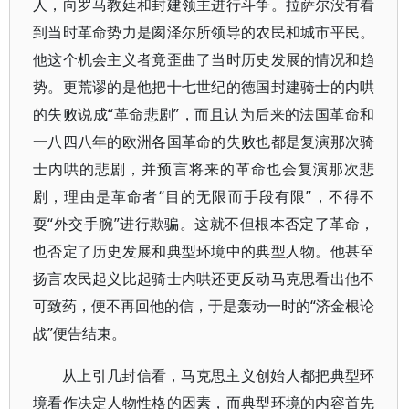
人，向罗马教廷和封建领主进行斗争。拉萨尔没有看
到当时革命势力是阂泽尔所领导的农民和城市平民。
他这个机会主义者竟歪曲了当时历史发展的情况和趋
势。更荒谬的是他把十七世纪的德国封建骑士的内哄
的失败说成“革命悲剧”，而且认为后来的法国革命和
一八四八年的欧洲各国革命的失败也都是复演那次骑
士内哄的悲剧，并预言将来的革命也会复演那次悲
剧，理由是革命者“目的无限而手段有限”，不得不
耍“外交手腕”进行欺骗。这就不但根本否定了革命，
也否定了历史发展和典型环境中的典型人物。他甚至
扬言农民起义比起骑士内哄还更反动马克思看出他不
可致药，便不再回他的信，于是轰动一时的“济金根论
战”便告结束。
从上引几封信看，马克思主义创始人都把典型环
境看作决定人物性格的因素，而典型环境的内容首先