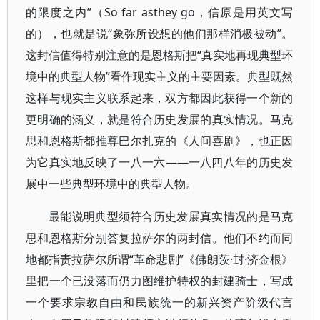
的限度之内”（So far asthey go，信原是用英文写
的），也就是说“象弥所设想的他们那样消极被动”。
这封信值得特别注意的是恩格斯把“真实地再现典型环
境中的典型人物”看作现实主义的主要因素。典型既然
这样与现实主义联系起来，双方都因此获得一个新的
更明确的涵义，就是符合历史发展的真实情况。马克
思和恩格斯都推尊巴尔扎克的《人间喜剧》，也正因
为它真实地反映了一八一六——一八四八年的历史发
展中一些典型环境中的典型人物。
最能说明典型须符合历史发展真实情况的是马克
思和恩格斯分别答复拉萨尔的两封信。他们不约而同
地都指责拉萨尔所谓“革命悲剧”《佛朗茨·封·济金根》
里把一个已没落而仍力图维护特权的封建骑士，写成
一个要求宗教自由和民族统一的新兴资产阶级代言