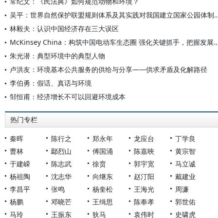
常纪文：《民法典》如何规范动物和环境？
吴平：世界自然保护联盟规则体系及其实践对我国建立
林毅夫：认识中国经济存在三大误区
McKinsey China：构筑中国电动车生态圈 强化关键抓
朱光潜：典型环境中的典型人物
卢洪友：环境基本公共服务的供给与分享——供求矛盾及化解路径
李伯勇：假话、真话与环境
邹恒甫：经济增长不可以回避环境成本
热门专栏
秦晖
陈行之
郑永年
龙应台
丁学良
曹林
鄢烈山
傅国涌
陈嘉映
黄宗智
于建嵘
陈志武
徐贲
郭宇宽
马立诚
杨祖陶
沈志华
向继东
赵汀阳
戴建业
李昌平
张鸣
杨奎松
王海光
周濂
杨鹏
邓晓芒
王缉思
陈奉孝
郭世佑
马玲
王振东
狄马
袁伟时
史啸虎