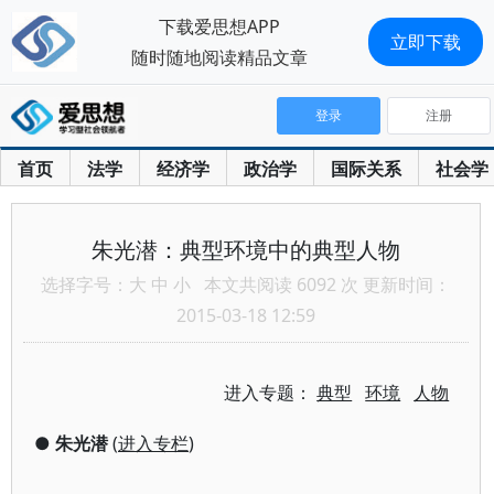
下载爱思想APP
立即下载
随时随地阅读精品文章
登录
注册
首页
法学
经济学
政治学
国际关系
社会学
朱光潜：典型环境中的典型人物
选择字号：
大
中
小
本文共阅读 6092 次 更新时间：
2015-03-18 12:59
进入专题：
典型
环境
人物
●
朱光潜
(
进入专栏
)