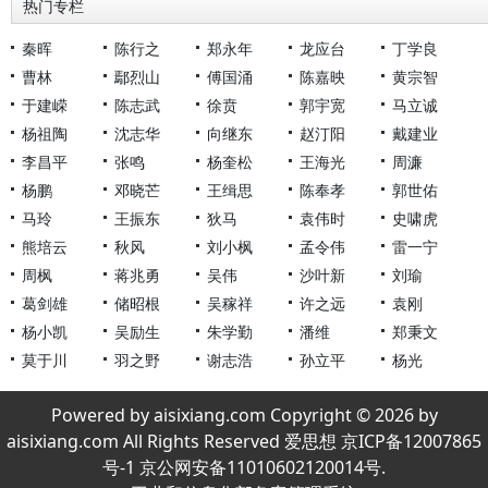
热门专栏
秦晖
陈行之
郑永年
龙应台
丁学良
曹林
鄢烈山
傅国涌
陈嘉映
黄宗智
于建嵘
陈志武
徐贲
郭宇宽
马立诚
杨祖陶
沈志华
向继东
赵汀阳
戴建业
李昌平
张鸣
杨奎松
王海光
周濂
杨鹏
邓晓芒
王缉思
陈奉孝
郭世佑
马玲
王振东
狄马
袁伟时
史啸虎
熊培云
秋风
刘小枫
孟令伟
雷一宁
周枫
蒋兆勇
吴伟
沙叶新
刘瑜
葛剑雄
储昭根
吴稼祥
许之远
袁刚
杨小凯
吴励生
朱学勤
潘维
郑秉文
莫于川
羽之野
谢志浩
孙立平
杨光
Powered by aisixiang.com Copyright © 2026 by
aisixiang.com All Rights Reserved 爱思想 京ICP备12007865
号-1 京公网安备11010602120014号.