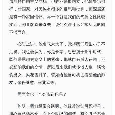
虽然持自由主义立场，但并不是恨国党，他像鲁迅那
样，对国家、对民族有很多的反思和批判，但深层还
是有一种家国情怀。再一个就是我们的气质之性比较
接近，都喜欢直来直去，说什么评什么经常所见略同
不谋而合。
心理上讲，他名气太大了，觉得我们后生小子不
足畏。我也会认为，你是长辈，思想属于那个时代。
既然是思想史意义上的紧张，那就自有后人评说，不
必影响我们的交情。所以后来我们就多谈人生，谈饮
食男女、风花雪月了。譬如给他当司机去看望他的师
友，像任继愈、何兆武等。
界面文化：也会谈到死吗？
陈明：我们经常会谈啊。他经常说父母死得早，
担心自己活不长。在上个世纪90年代，有次孔子基金