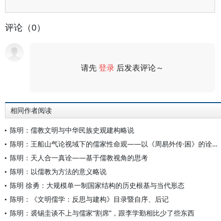
评论（0）
请先
登录
后发表评论～
评论
相同作者阅读
陈明：儒教文明与中华民族史观建构略说
陈明：王船山气论视域下的儒家性命观——以《周易外传·困》的诠释为中心
陈明：天人合一真诠——基于儒教视角的思考
陈明：以儒教为方法的意义略说
陈明 徐勇：大规模单一制国家结构的历史根基与当代形态
陈明：《文明儒学：反思与建构》目录暨自序、后记
陈明：裘锡圭谈不上与儒家“割席”，跟李学勤相比少了些东西