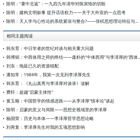
陈明：“暑中北返”：一九四九年清华对陈寅恪的切盼
陈明：建构文明叙事 提升话语权力——关于大外宣的一点思考
陈明：天人学与心性论的系统紧张与整合?——张栻思想理论特征与意义的文明论阐释
相同主题阅读
韩东育：中日学者的世纪对谈与相关重大问题
韩博韬：中西体用之辩的终结——庞朴的“中体西
刘东：拖延已久的资源错配
潘知常：1984年，我第一次见到李泽厚先生
韩东育：《丸山真男与李泽厚对谈录》读解
费轩：超越“启蒙主体性”
黄玉顺：中国哲学的情感进路——从李泽厚“情本论”谈起
陈明：启蒙的意义与局限——思想史视域里的李泽厚
杨国荣：历史与本体——李泽厚哲学思想论略
刘再复：李泽厚先生对我的五项思想影响