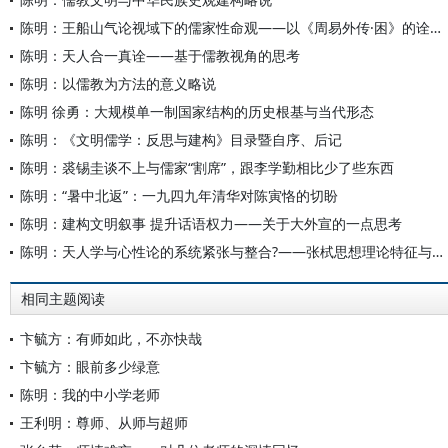
陈明：王船山气论视域下的儒家性命观——以《周易外传·困》的诠释为中心
陈明：天人合一真诠——基于儒教视角的思考
陈明：以儒教为方法的意义略说
陈明 徐勇：大规模单一制国家结构的历史根基与当代形态
陈明：《文明儒学：反思与建构》目录暨自序、后记
陈明：裘锡圭谈不上与儒家“割席”，跟李学勤相比少了些东西
陈明：“暑中北返”：一九四九年清华对陈寅恪的切盼
陈明：建构文明叙事 提升话语权力——关于大外宣的一点思考
陈明：天人学与心性论的系统紧张与整合?——张栻思想理论特征与意义的文明论阐释
相同主题阅读
卞毓方：有师如此，不亦快哉
卞毓方：眼前多少绿意
陈明：我的中小学老师
王利明：尊师、从师与超师