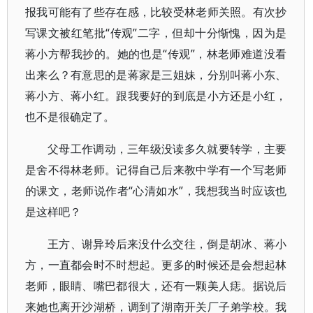
报我可能有了些存在感，比较受林老师关照。有次抄
写课文被红笔批“传观”二字，但却十分惭愧，因为是
蒋小方帮我抄的。她的也是“传观”，林老师难道没看
出来么？有意思的是蒋家是三姐妹，分别叫蒋小东、
蒋小方、蒋小红。跟我要好的到底是小方还是小红，
也不是很确定了。
父母工作调动，三年级没读多久就要转学，主要
是舍不得林老师。记得自己后来教中学有一个写老师
的课文，老师说作者“心清如水”，我想我当时应该也
是这样吧？
王方、谢异玲后来没什么交往，倒是胡冰、蒋小
方，一直都会时不时想起。更多的时候还是会想起林
老师，眼睛、嘴巴都很大，还有一颗美人痣。据说后
来她也离开沙湖桥，调到了湖南开关厂子弟学校。我