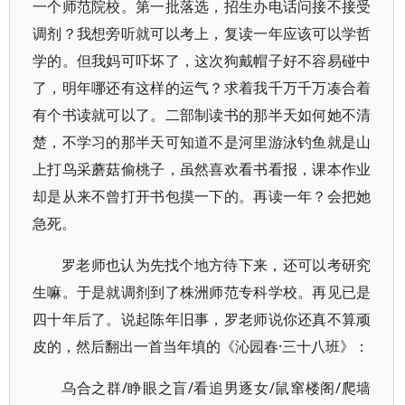
一个师范院校。第一批落选，招生办电话问接不接受
调剂？我想旁听就可以考上，复读一年应该可以学哲
学的。但我妈可吓坏了，这次狗戴帽子好不容易碰中
了，明年哪还有这样的运气？求着我千万千万凑合着
有个书读就可以了。二部制读书的那半天如何她不清
楚，不学习的那半天可知道不是河里游泳钓鱼就是山
上打鸟采蘑菇偷桃子，虽然喜欢看书看报，课本作业
却是从来不曾打开书包摸一下的。再读一年？会把她
急死。
罗老师也认为先找个地方待下来，还可以考研究
生嘛。于是就调剂到了株洲师范专科学校。再见已是
四十年后了。说起陈年旧事，罗老师说你还真不算顽
皮的，然后翻出一首当年填的《沁园春·三十八班》：
乌合之群/睁眼之盲/看追男逐女/鼠窜楼阁/爬墙