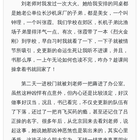
刘老师对我发过一次大火。她给我安排的同桌都
是她老公单位长沙机床厂的子弟，都是美女，一个叫
钟理，一个叫张霞。我们学校在郊区，长机子弟比渔
场子弟显得洋气一点。有次，张霞带了一本《烈火金
刚》到学校，早自习时我就看了一下，一下子就被情
节所吸引，史更新的命运生死让我听不进课，并且，
书那么厚，一上午无论如何也读不完，咋办？趁课间
操拿着书就回家了！
第二天一进校门就被刘老师一把薅进了办公室。
虽然这种凶悍有点意外，但内心还是比较淡定，好汉
做事好汉当，况且，书已看完，不仅史更新的队伍有
了下落，还过了一把肖飞买药的瘾，甚至还记住了吕
正操的名字。很多年后，从北京回来去看刘老师，说
起这事，她说她那凶神恶煞也是装出来的，其实心里
矛盾，这孩子这么胆大妄为，不镇一镇将来真要闯出