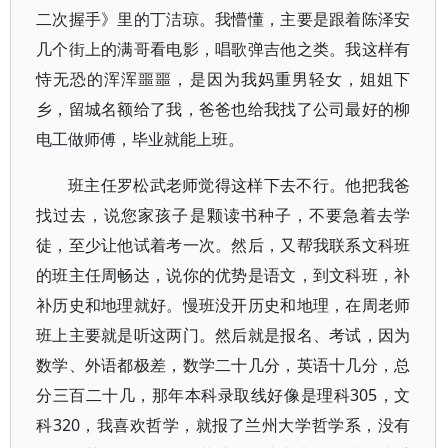
二次握手》里的丁洁琼。我懵懂，主要是跟着陈泽安
几个街上的满哥看电影，唱歌弹吉他之类。我这样有
恃无恐的浑浑噩噩，是因为我妈重男轻女，姐姐下
乡，留城名额给了我，爸爸也给我找了公司最好的柳
电工做师傅，毕业就能上班。
班主任罗松武老师觉得这样下去不行。他把我爸
找过去，说您家孩子是颗读书种子，不要急着去学
徒，至少让他试着考一次。然后，又帮我联系文科班
的班主任周畅达，说你的优势是语文，到文科班，补
补历史和地理就好。慢班没开历史和地理，在周老师
班上主要就是听这两门。然后就是报名、考试，因为
数学、外语都极差，数学二十几分，英语十几分，总
分三百二十几，那年本科录取线好像是理科305，文
科320，我喜欢哲学，就报了兰州大学哲学系，没有