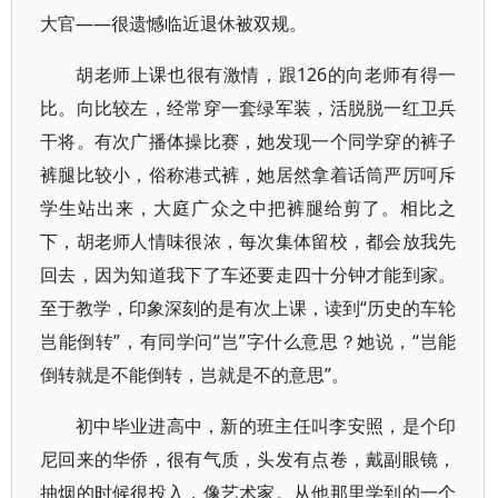
大官——很遗憾临近退休被双规。
胡老师上课也很有激情，跟126的向老师有得一
比。向比较左，经常穿一套绿军装，活脱脱一红卫兵
干将。有次广播体操比赛，她发现一个同学穿的裤子
裤腿比较小，俗称港式裤，她居然拿着话筒严厉呵斥
学生站出来，大庭广众之中把裤腿给剪了。相比之
下，胡老师人情味很浓，每次集体留校，都会放我先
回去，因为知道我下了车还要走四十分钟才能到家。
至于教学，印象深刻的是有次上课，读到“历史的车轮
岂能倒转”，有同学问“岂”字什么意思？她说，“岂能
倒转就是不能倒转，岂就是不的意思”。
初中毕业进高中，新的班主任叫李安照，是个印
尼回来的华侨，很有气质，头发有点卷，戴副眼镜，
抽烟的时候很投入，像艺术家。从他那里学到的一个