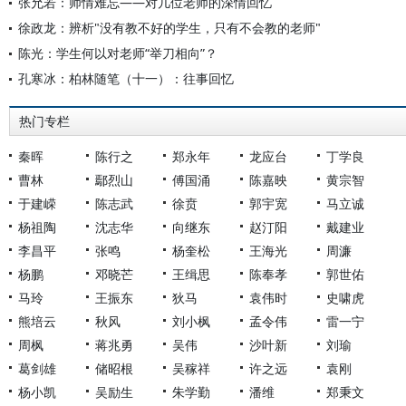
张允若：师情难忘——对几位老师的深情回忆
徐政龙：辨析"没有教不好的学生，只有不会教的老师"
陈光：学生何以对老师“举刀相向”？
孔寒冰：柏林随笔（十一）：往事回忆
热门专栏
秦晖
陈行之
郑永年
龙应台
丁学良
曹林
鄢烈山
傅国涌
陈嘉映
黄宗智
于建嵘
陈志武
徐贲
郭宇宽
马立诚
杨祖陶
沈志华
向继东
赵汀阳
戴建业
李昌平
张鸣
杨奎松
王海光
周濂
杨鹏
邓晓芒
王缉思
陈奉孝
郭世佑
马玲
王振东
狄马
袁伟时
史啸虎
熊培云
秋风
刘小枫
孟令伟
雷一宁
周枫
蒋兆勇
吴伟
沙叶新
刘瑜
葛剑雄
储昭根
吴稼祥
许之远
袁刚
杨小凯
吴励生
朱学勤
潘维
郑秉文