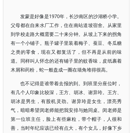
发蒙是好像是1970年，长沙南区的沙湖桥小学。
父母都在自来水厂工作，住在南站道坡宿舍。从家里
到学校走路大概需要二十来分钟。从坡上下来的拐角
有一个小铺子。瓶子罐子里装着梅子、蚕豆、冬瓜糖
之类的零食，现在又都复活了，但不再是从前的味
道。同样叫人怀念的还有铺子里的蚊香味，皮纸裹着
木屑和药粉，蛇一般盘成一圈在墙角堆得很高。
也不记得是谁带着去报的到。到班里分座位时，
有几个人印象比较深，王方、胡冰、谢异玲。王方、
胡冰是男生，有股机灵劲。谢异玲是女生，漂亮秀
气，暗暗希望闵老师能把我安排与她同桌。闵老师是
第一位班主任，脸上有些麻粒，带个帽子，人很和
善，当时年纪应该已经有点大，有个女儿，好像下乡