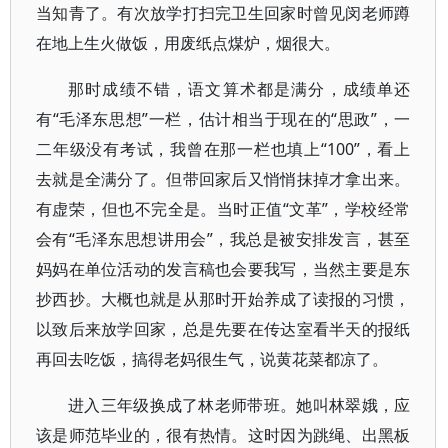
当知青了。有次放学打扫完卫生回家时曾见闵老师蹲
在地上生火做饭，用废纸点煤炉，烟很大。
那时成绩不错，语文算术都是满分，成绩单还
有“毛泽东思想”一栏，估计相当于现在的“思政”，一
二年级没有考试，我曾在那一栏也填上“100”，看上
去就是全满分了。但带回家后又悄悄抹掉才拿出来。
有虚荣，但也不完全是。当时正值“文革”，学校经常
会有“毛泽东思想讲用会”，我总是被安排发言，甚至
妈妈在单位活动的发言稿也会要我写，当然主要是东
抄西抄。大概也就是从那时开始养成了读报的习惯，
以致后来放学回家，总是先要在传达室看半天的报纸
再回去吃饭，搞得老妈很生气，说黄花菜都凉了。
进入三年级换成了林老师带班。她叫林翠娥，应
该是师范毕业的，很有热情。这时因为跳绳、出黑板