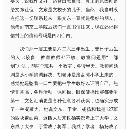
委员，说我作文好，适合出黑板报。真正的原因则是
给文东让位，文东是文校长的儿子。当然，我当时没
有把这一切联系起来，跟文东一直就是很好的朋友。
他考到南京工学院后我们一直书信往来，现在还记得
信封上的信箱号码是四四〇四。
我们那一届主要是六二六三年出生，苦日子后生
的人比较多，教室教师都不够。教室问题用“二部
制”方法，即两个班共一个教室，各读半天。教师问题
则是从小学抽调解决。胡老师是磨盘湾小学上来的，
感觉她是憋着一口气要把中学生教好以证明自己。热
情非常高，各种活动，课间操、眼保健操比赛都要争
第一，文艺汇演更是各种创意各种获奖，也确实形成
了一种凝聚力。她说文东、于雷、杨扬和我是127班
的四块盖面菜。这四人后来也确实都考上了大学，文
东成了大亨，于雷成了将军，我成了学者，杨扬成了