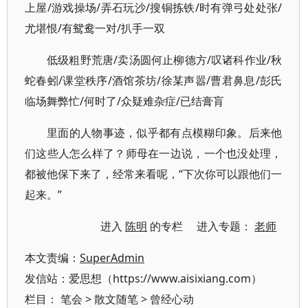
上屋/游戏操场/弄石玩沙/搜铜拣铁/时有弹弓处处张/
尤堪恨/有鸳鸯一对/扒手一双
低级粗野荒唐/卖汤圆何止柳德方/叹诸科作业/秋
蛇春蚓/课堂秩序/酒馆茶坊/徐某声嚣/曹君鼻息/彭氏
临场舞弊忙/何时了/众疑难杂症/已结膏肓
里面的人物事迹，似乎都有点模糊印象。后来他
们这些人怎么样了？师母在一边说，一个也没处理，
都被他保下来了，经常来看呢，“下次你可以跟他们一
起来。”
进入
陈明
的专栏 进入专题：
老师
本文责编：
SuperAdmin
发信站：爱思想（https://www.aisixiang.com）
栏目：
笔会
>
散文随笔
>
曾经心动