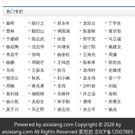
热门专栏
秦晖
陈行之
郑永年
龙应台
丁学良
曹林
鄢烈山
傅国涌
陈嘉映
黄宗智
于建嵘
陈志武
徐贲
郭宇宽
马立诚
杨祖陶
沈志华
向继东
赵汀阳
戴建业
李昌平
张鸣
杨奎松
王海光
周濂
杨鹏
邓晓芒
王缉思
陈奉孝
郭世佑
马玲
王振东
狄马
袁伟时
史啸虎
熊培云
秋风
刘小枫
孟令伟
雷一宁
周枫
蒋兆勇
吴伟
沙叶新
刘瑜
葛剑雄
储昭根
吴稼祥
许之远
袁刚
杨小凯
吴励生
朱学勤
潘维
郑秉文
莫于川
羽之野
谢志浩
孙立平
杨光
Powered by aisixiang.com Copyright © 2026 by
aisixiang.com All Rights Reserved 爱思想 京ICP备12007865