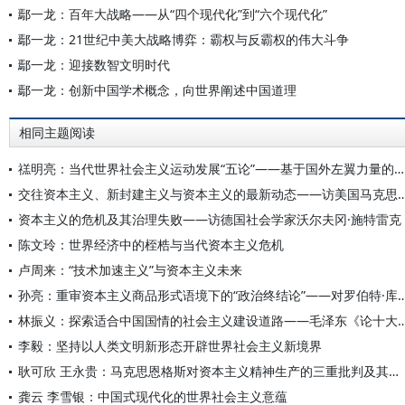
鄢一龙：百年大战略——从“四个现代化”到“六个现代化”
鄢一龙：21世纪中美大战略博弈：霸权与反霸权的伟大斗争
鄢一龙：迎接数智文明时代
鄢一龙：创新中国学术概念，向世界阐述中国道理
相同主题阅读
禚明亮：当代世界社会主义运动发展“五论”——基于国外左翼力量的分析
交往资本主义、新封建主义与资本主义的最新动态——访美国马克思主义
资本主义的危机及其治理失败——访德国社会学家沃尔夫冈·施特雷克
陈文玲：世界经济中的桎梏与当代资本主义危机
卢周来：“技术加速主义”与资本主义未来
孙亮：重审资本主义商品形式语境下的“政治终结论”——对罗伯特
林振义：探索适合中国国情的社会主义建设道路——毛泽东《论
李毅：坚持以人类文明新形态开辟世界社会主义新境界
耿可欣 王永贵：马克思恩格斯对资本主义精神生产的三重批判及其现实意义
龚云 李雪银：中国式现代化的世界社会主义意蕴