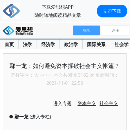
下载爱思想APP
立即下载
随时随地阅读精品文章
登录
注册
首页
法学
经济学
政治学
国际关系
社会学
鄢一龙：如何避免资本撑破社会主义帐篷？
选择字号：
大
中
小
本文共阅读 3182 次 更新时间：
2021-11-01 22:58
进入专题：
资本主义
社会主义
●
鄢一龙
(
进入专栏
)