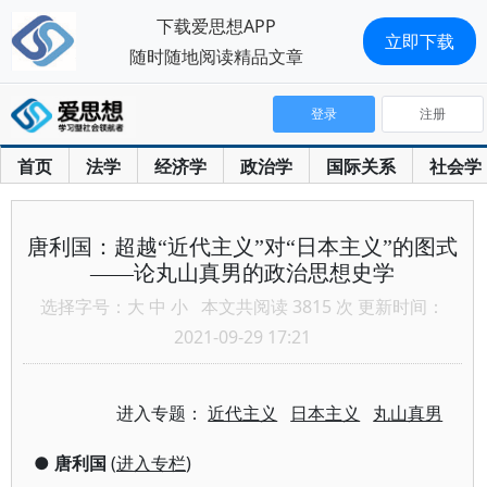
下载爱思想APP
立即下载
随时随地阅读精品文章
登录
注册
首页
法学
经济学
政治学
国际关系
社会学
唐利国：超越“近代主义”对“日本主义”的图式
——论丸山真男的政治思想史学
选择字号：
大
中
小
本文共阅读 3815 次 更新时间：
2021-09-29 17:21
进入专题：
近代主义
日本主义
丸山真男
●
唐利国
(
进入专栏
)