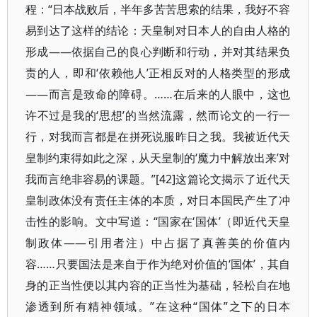
程：“日本战败后，半年多苦苦思索的结果，我好不容
易到达了这样的结论：天皇制对日本人的自由人格的
形成——依据自己的良心判断和行动，并对其结果负
责的人，即和‘依赖他人’正相反对的人格类型的形成
——而言是致命的障碍。……在后来的人眼中，这也
许不过是我的‘思想’的当然流露，然而论文的一行一
行，对我而言都是在拼死说服昨日之我。我被近代天
皇制约束得如此之深，从天皇制的‘魔力中解放出来’对
我而言绝非容易的课题。”[42]这篇论文揭示了近代天
皇制政体没有责任主体的本质，对日本国民产生了冲
击性的影响。文中写道：“国家在‘国体’（即近代天皇
制政体——引用者注）中占据了真善美的价值内
容……只要国法是来自于作为绝对价值的‘国体’，其自
身的正当性便以其内容的正当性为基础，轻松自在地
渗透到所有精神领域。”在这种“国体”之下的日本