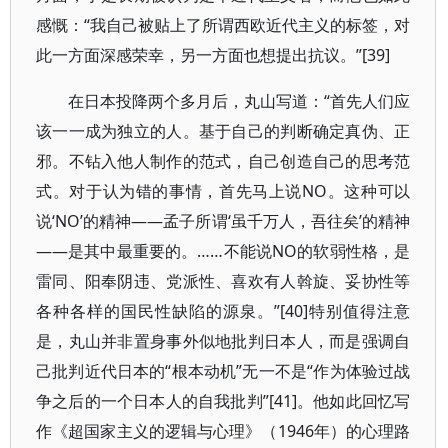
感慨：“我自己被贴上了所谓西欧近代主义的标签，对
此一方面深感荣幸，另一方面也想提出抗议。”[39]
在日本投降两个多月后，丸山写道：“首先人们应
该一一成为独立的人。基于自己的判断确定真伪、正
邪。不钻入他人制作的范式，自己创造自己的思考范
式。对于认为错的事情，首先马上说NO。这种可以
说‘NO’的精神——孟子所谓‘虽千万人，吾往矣’的精神
——是其中最重要的。……不能说NO的软弱性格，是
雷同、阳奉阴违、党派性、喜欢有人斡旋、妥协性等
各种各样的国民性缺陷的源泉。”[40]特别值得注意
是，丸山并非置身事外似地批判日本人，而是强调自
己批判近代日本的“根本动机”无一不是“作为体验过战
争之后的一个日本人的自我批判”[41]。他如此回忆写
作《超国家主义的逻辑与心理》（1946年）的心理路