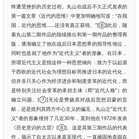
终遭受挫折的历史过程。丸山在战后不久正式发表的
第一篇文章《近代的思维》中更加明确地写道：“在我
国，近代的思维……还没有真正获得。”[⑥]此后，随
着丸山第二期作品的陆续推出和第一期作品的整理再
版，逐渐确立了他在战后日本思想界的指导性地位，
同时也造就了他作为“近代主义”者的形象。在日本，
所谓近代主义是指这样一种思想倾向：致力于以起源
于西欧的近代社会为理想目标而推进日本的近代化，
但并非只关心作为经济进步和制度变革的近代化，而
是特别关注社会变革的承担主体（即“近代人格”）的
确立问题。[⑦]无论是赞扬其对战后思想启蒙的贡
献，还是批判其西方中心主义的偏见，丸山之“近代主
义”者的形象维持了几近30年，直到他在1972年发表
《历史意识的古层》[⑧]。这是其第三期作品的代表
作，揭示了自太古以来直至现代，一直顽固地盘踞在