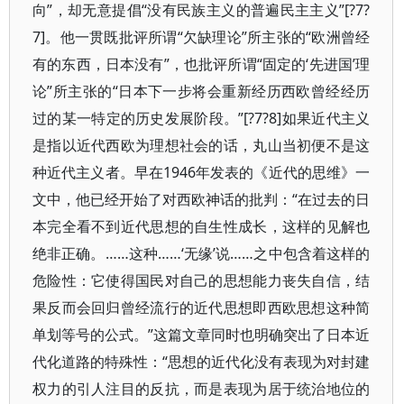
向”，却无意提倡“没有民族主义的普遍民主主义”[?7?
7]。他一贯既批评所谓“欠缺理论”所主张的“欧洲曾经
有的东西，日本没有”，也批评所谓“固定的‘先进国’理
论”所主张的“日本下一步将会重新经历西欧曾经经历
过的某一特定的历史发展阶段。”[?7?8]如果近代主义
是指以近代西欧为理想社会的话，丸山当初便不是这
种近代主义者。早在1946年发表的《近代的思维》一
文中，他已经开始了对西欧神话的批判：“在过去的日
本完全看不到近代思想的自生性成长，这样的见解也
绝非正确。……这种……‘无缘’说……之中包含着这样的
危险性：它使得国民对自己的思想能力丧失自信，结
果反而会回归曾经流行的近代思想即西欧思想这种简
单划等号的公式。”这篇文章同时也明确突出了日本近
代化道路的特殊性：“思想的近代化没有表现为对封建
权力的引人注目的反抗，而是表现为居于统治地位的