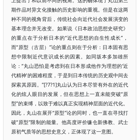
上提出了和以前不同的视角。这的确体现了丸山第三
期作品对异文化接触的历史影响的重视。但是在这两
种不同的视角背后，传统社会向近代社会发展演变的
基本理念并无改变。如果说《日本政治思想史研究》
的重点在于分析日本的“近代思想的自生性成长”，
而“原型（古层）”论的重点则在于分析：日本固有思
想中限制近代意识成长的因素。如同坂本多加雄所
论：“丸山恐怕是考虑到在日本形成他作为理想的‘近
代精神’的困难程度，于是到日本传统的历史观中间去
探索其原因。”[?7?1]丸山认为日本尽管有外在的近代
化的炫人眼目的发展，但在思想上一直未能突破“原
型”的束缚，以致于难以真正实现精神层面的近代化。
因此，丸山在展开“原型”论的同时，也一直在寻找打
破“原型”限制的能量。他高度评价镰仓新佛教、武士
原初气质等的思想史意义，正体现了这一意图。