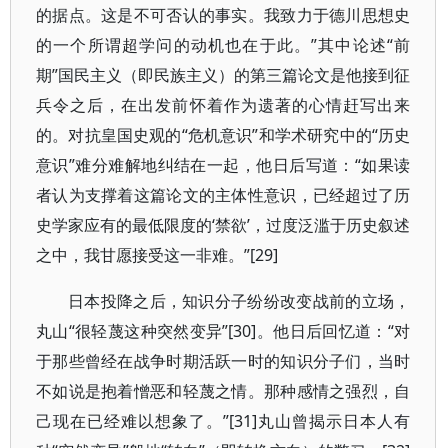
的据点。这是不可否认的事实。我致力于德川思想史
的一个所谓超学问的动机也在于此。”其中论述“前
期”国民主义（即民族主义）的第三篇论文是他接到征
兵令之后，在出发前怀着作为遗著的心情赶写出来
的。对抗皇国史观的“危机意识”和学术研究中的“历史
意识”难分难解地纠结在一起，他日后写道：“如果读
者认为支撑着这篇论文的主体性意识，已经超过了历
史学家应有的最低限度的‘禁欲’，过度泛滥于历史叙述
之中，我甘愿接受这一非难。”[29]
日本投降之后，知识分子纷纷改变战前的立场，
丸山“很轻蔑这种突然变异”[30]。他日后回忆道：“对
于那些曾经在战争时期活跃一时的知识分子们，当时
不如说是抱着憎恶和轻蔑之情。那种感情之强烈，自
己现在已经难以想象了。”[31]丸山曾揭示日本人有