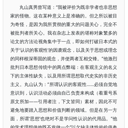
丸山真男曾写道：“我被评价为既非学者也非思想
家的怪物。这在某种意义上是准确的。但之所以被目
为奇怪，是因为我所贯彻的重大的问题关心，完全不
被批判者所关心。我在杂志上发表的堪称对象繁多的
论文的方法论视角集中于一点，即如何打破日本式的
关于‘认识的客观性’的因袭观念，以及关于思想或理念
的同样根深蒂固的观念，并使两者互相交锋。”他激烈
批判日本思想传统中的两点弊端：在客观主义的名义
下的主体性缺失，以及用所谓思想取代史实的非历史
主义。丸山认为：“所谓认识的客观性……必须自觉地
意识到，认识活动必须由自己负责来构成（着重号系
原文所加——引用者注，下文皆同）素材，因此不可
避免地要踏入思想和价值判断的领域。但是在另一方
面，所谓‘思想’也绝对不是学问性认识的代用品。”他
的学术理想使他既不肯做一个“以欠缺主体性的价值参