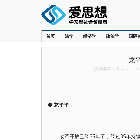
首页
法学
经济学
政治学
国际
龙
选择字号：
大
中
小
本文
●
龙平平
改革开放已经35年了，经过35年