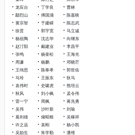
龙应台
丁学良
曹林
鄢烈山
傅国涌
陈嘉映
黄宗智
于建嵘
陈志武
徐贲
郭宇宽
马立诚
杨祖陶
沈志华
向继东
赵汀阳
戴建业
李昌平
张鸣
杨奎松
王海光
周濂
杨鹏
邓晓芒
王缉思
陈奉孝
郭世佑
马玲
王振东
狄马
袁伟时
史啸虎
熊培云
秋风
刘小枫
孟令伟
雷一宁
周枫
蒋兆勇
吴伟
沙叶新
刘瑜
葛剑雄
储昭根
吴稼祥
许之远
袁刚
杨小凯
吴励生
朱学勤
潘维