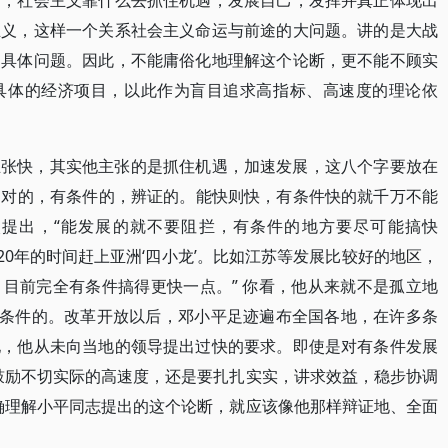
中，社会主义靠什么去抓住机遇，发展自己，发挥并真正体现出
主义，这样一个关系社会主义命运与前途的大问题。讲的是大战
的具体问题。因此，不能庸俗化地理解这个论断，更不能不顾实
具体的经济项目，以此作为盲目追求高指标、高速度的理论依
主张快，其实他主张的是抓住机遇，加速发展，这八个字要放在
是相对的，有条件的，辨证的。能快则快，有条件快的就千万不能
提出，“能发展的就不要阻拦，有条件的地方要尽可能搞快
20年的时间赶上亚洲‘四小龙’。比如江苏等发展比较好的地区，
目前完全有条件搞得更快一点。” 你看，他从来就不是孤立地
有条件的。改革开放以后，邓小平足迹遍布全国各地，在许多条
地，他从未向当地的领导提出过快的要求。即使是对有条件发展
鼓励不切实际的高速度，还是要扎扎实实，讲求效益，稳步协调
确理解小平同志提出的这个论断，就应该像他那样辩证地、全面