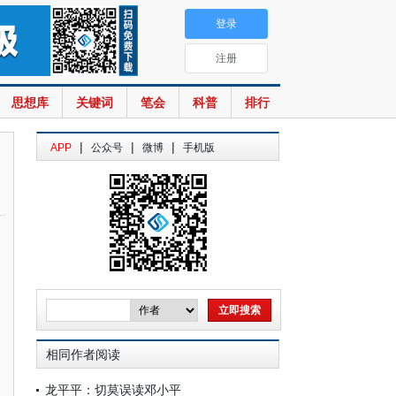
登录
注册
思想库
关键词
笔会
科普
排行
|
|
|
APP
公众号
微博
手机版
相同作者阅读
龙平平：切莫误读邓小平