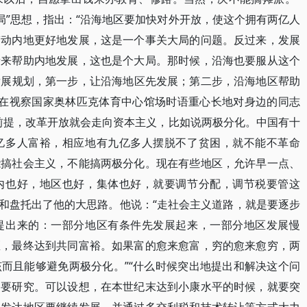
大局”思想，指出：“沿海地区要加快对外开放，使这个拥有两亿人
带动内地更好地发展，这是一个事关大局的问题。反过来，发展
量来帮助内地发展，这也是个大局。那时候，沿海也要服从这个
的发展规划，第一步，让沿海地区先发展；第二步，沿海地区帮助
，他在视察国家奥林匹克体育中心馆场时语重心长地对身边的同志
前提，改革开放就会走向资本主义，比如说两极分化。中国有十
亿多人富裕，相应地有九亿多人摆脱不了贫困，就不能不革命
能搞社会主义，不能搞两极分化。现在有些地区，允许早一点、
内也好，地区也好，集体也好，就要调节分配，调节税要管这
话中和盘托出了他的大思路。他说：“走社会主义道路，就是要逐步
提出来的：一部分地区有条件先发展起来，一部分地区发展慢
区，最终达到共同富裕。如果富的愈来愈富，穷的愈来愈穷，两
而且能够避免两极分化。”“什么时候突出地提出和解决这个问
，要研究。可以设想，在本世纪末达到小康水平的时候，就要突