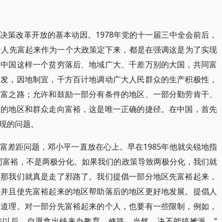
决策改革开放的基本动因。1978年党的十一届三中全会前后，
分人先富起来作为一个大政策定下来，都是在强调这是为了实现
在中国这样一个贫穷落后、地域广大、千差万别的大国，共同富
出发，因地制宜，千方百计地调动广大人民群众的生产积极性，
致富之路；允许和鼓励一部分有条件的地区、一部分勤劳肯干、
多的地区和群众走向富裕，这是唯一正确的捷径。在中国，首先
现的问题。
富差距问题，邓小平一直放在心上。早在1985年他就尖锐地指
同富裕，不是两极分化。如果我们的政策导致两极分化，我们就
，那我们就真是走了邪路了。我们提倡一部分地区先富裕起来，
，并且使先富裕起来的地区帮助落后的地区更好地发展。提倡人
的道理。对一部分先富裕起来的个人，也要有一些限制，例如，
来以后，自愿拿出钱来办教育、修路。当然，决不能搞摊派。”