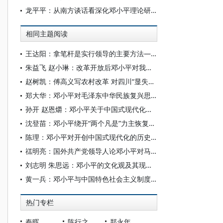
龙平平：从南方谈话看深化邓小平理论研究的几个问题
相同主题阅读
王达阳：拿笔杆是实行领导的主要方法——邓小平如何写稿改稿
朱益飞 赵小琳：改革开放后邓小平对我国科技人才培养的重视与推动
赵树凯：傅高义写农村改革 对四川“显失公平”
郑大华：邓小平对毛泽东中华民族复兴思想的继承和发展
孙开 赵恩爝：邓小平关于中国式现代化的价值取向、模式选择与文明诉求重要论述探析
沈登苗：邓小平绕开“两个凡是”力主恢复高考——兼论刘西尧在恢复高考中的重要作用
陈理：邓小平对开创中国式现代化的历史贡献
禚明亮：国外共产党领导人论邓小平对马克思主义中国化时代化的重大贡献
刘志明 朱思远：邓小平的文化观及其现实价值
黄一兵：邓小平与中国特色社会主义制度的创建和发展
热门专栏
秦晖
陈行之
郑永年