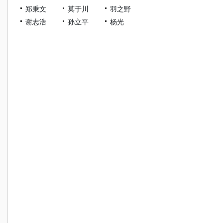
郑秉文
莫于川
羽之野
谢志浩
孙立平
杨光