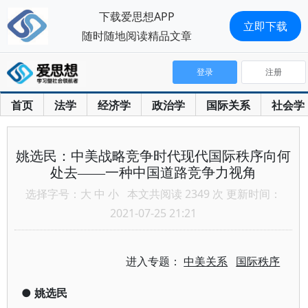
下载爱思想APP
立即下载
随时随地阅读精品文章
登录
注册
首页
法学
经济学
政治学
国际关系
社会学
姚选民：中美战略竞争时代现代国际秩序向何
处去——一种中国道路竞争力视角
选择字号：
大
中
小
本文共阅读 2349 次 更新时间：
2021-07-25 21:21
进入专题：
中美关系
国际秩序
●
姚选民