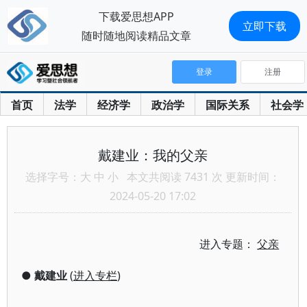
下载爱思想APP
立即下载
随时随地阅读精品文章
登录
注册
首页
法学
经济学
政治学
国际关系
社会学
戴建业：我的父亲
选择字号：
大
中
小
本文共阅读 7431 次 更新时间：
2024-05-20 17:02
进入专题：
父亲
●
戴建业
(
进入专栏
)