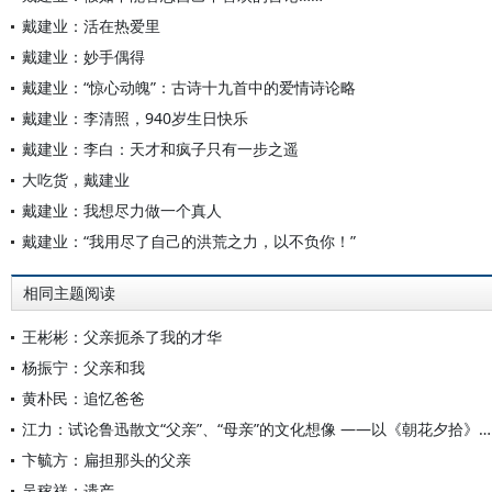
戴建业：活在热爱里
戴建业：妙手偶得
戴建业：“惊心动魄”：古诗十九首中的爱情诗论略
戴建业：李清照，940岁生日快乐
戴建业：李白：天才和疯子只有一步之遥
大吃货，戴建业
戴建业：我想尽力做一个真人
戴建业：“我用尽了自己的洪荒之力，以不负你！”
相同主题阅读
王彬彬：父亲扼杀了我的才华
杨振宁：父亲和我
黄朴民：追忆爸爸
江力：试论鲁迅散文“父亲”、“母亲”的文化想像 ——以《朝花夕拾》为中心（最新修订版）
卞毓方：扁担那头的父亲
吴稼祥：遗产