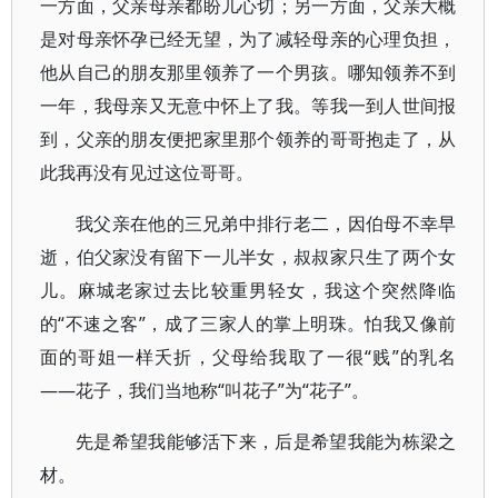
一方面，父亲母亲都盼儿心切；另一方面，父亲大概
是对母亲怀孕已经无望，为了减轻母亲的心理负担，
他从自己的朋友那里领养了一个男孩。哪知领养不到
一年，我母亲又无意中怀上了我。等我一到人世间报
到，父亲的朋友便把家里那个领养的哥哥抱走了，从
此我再没有见过这位哥哥。
我父亲在他的三兄弟中排行老二，因伯母不幸早
逝，伯父家没有留下一儿半女，叔叔家只生了两个女
儿。麻城老家过去比较重男轻女，我这个突然降临
的“不速之客”，成了三家人的掌上明珠。怕我又像前
面的哥姐一样夭折，父母给我取了一很“贱”的乳名
——花子，我们当地称“叫花子”为“花子”。
先是希望我能够活下来，后是希望我能为栋梁之
材。