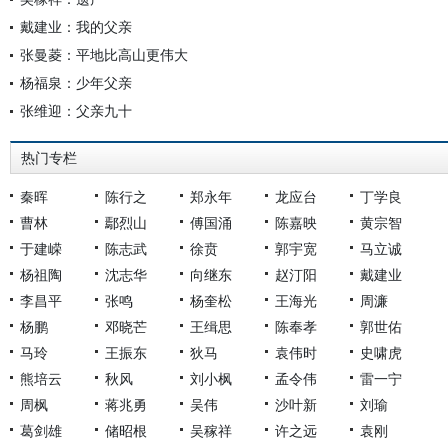
戴建业：我的父亲
张曼菱：平地比高山更伟大
杨福泉：少年父亲
张维迎：父亲九十
热门专栏
秦晖
陈行之
郑永年
龙应台
丁学良
曹林
鄢烈山
傅国涌
陈嘉映
黄宗智
于建嵘
陈志武
徐贲
郭宇宽
马立诚
杨祖陶
沈志华
向继东
赵汀阳
戴建业
李昌平
张鸣
杨奎松
王海光
周濂
杨鹏
邓晓芒
王缉思
陈奉孝
郭世佑
马玲
王振东
狄马
袁伟时
史啸虎
熊培云
秋风
刘小枫
孟令伟
雷一宁
周枫
蒋兆勇
吴伟
沙叶新
刘瑜
葛剑雄
储昭根
吴稼祥
许之远
袁刚