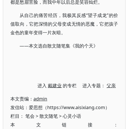
都是愁眉苦脸，而我中年以后总是笑容灿烂。
从自己的痛苦经历，我极其反感“望子成龙”的价
值取向，它把深情的父母变成无情的恶魔，它把孩子
金色的童年变得一片灰暗。
——本文选自散文随笔集《我的个天》
进入
戴建业
的专栏 进入专题：
父亲
本文责编：
admin
发信站：爱思想（https://www.aisixiang.com）
栏目：
笔会
>
散文随笔
>
心灵小语
本文链接：