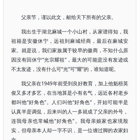
父亲节，谨以此文，献给天下所有的父亲。
我出生于湖北麻城一个小山村，从家谱得知，我
祖籍是安徽休宁，远祖到麻城经商，最后在麻城安
家。就是说，我们家族属于较早的徽商，不知什么原
因没有回休宁“光宗耀祖”，最大的可能是没有发迹或
不太发迹，没有什么可“光”可“耀”的，谁知道呢。
我父亲在1949年前受到良好教育，加上他魁梧英
俊又多才多艺，在当地算是小有名气，远近各村老乡
都叫他“好角色”。人们叫他“好角色”，开始可能半是
认真半是调侃，后来叫的人一多就成了父亲的外号，
连我母亲也常喊他“好角色”。我母亲娘家也家境殷
实，但母亲本人却一字不识，是一位缠过脚的农家妇
女。