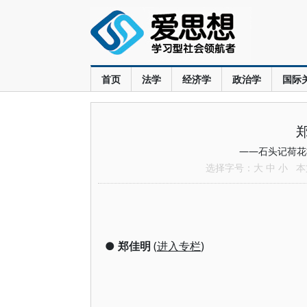
首页
法学
经济学
政治学
国际
——石头记荷花
选择字号：
大
中
小
本文
●
郑佳明
(
进入专栏
)