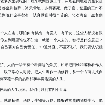
到老乡家里要吃的；后来我到西藏工作，从现在闹地震的雅安进
昌都坐到拉萨，冰天雪地，冻得要死。做了官，繁重的工作不
天到晚什么事都有，认真做官时很辛苦的。悲欢离合，生老病
一个人在走，哪怕你有爹娘、有爱人、有子女，这些人都没有跟
终你去到哪里谁也不知道，就是一个人去的。独行是什么意思？
自己要对自己负责任，“中通外直，不蔓不枝”。我们要认识独
道”。人的一辈子有个看问题的角度，如果把困难和考验看作人
备，以平常心去对待。把人生当作一场修行，从一个方面去找自
有荷花一样的品质和和丰富饱满的人生。
较高的人生境界。我们可以拥有四个世界：
界。就是植物、动物，生物等万物。能够过富贵的物质生活，能