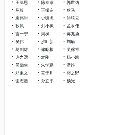
王缉思
陈奉孝
郭世佑
马玲
王振东
狄马
袁伟时
史啸虎
熊培云
秋风
刘小枫
孟令伟
雷一宁
周枫
蒋兆勇
吴伟
沙叶新
刘瑜
葛剑雄
储昭根
吴稼祥
许之远
袁刚
杨小凯
吴励生
朱学勤
潘维
郑秉文
莫于川
羽之野
谢志浩
孙立平
杨光