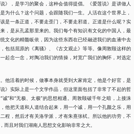
莲说》，是学习的聚会，这种会值得提倡。《爱莲说》是讲做人
底是为什么？这个问题，会跟随我们一生。人活在这个世界上，
应该是一条正道，不要走歪门，不要走邪道。正道是什么呢？实
而来，是从孔孟那里来的。我们每个有知识有文化的中国人，最
传统文化的精髓皈依，因为这些东西在已经融进我们的血液中去
章，包括屈原的《离骚》、《古文观止》等等。像周敦颐这样的
到一起念一念，对陶冶我们的情操，对宽广我们的胸怀，对选定
一。他活着的时候，做事本身就受到大家肯定，他是个好官，是
莲说》实际上是一个文学作品，但这里面包括了非常了不起的哲
“诚”和“无极、太极”的思想相通。周敦颐破千年之暗，上接洙
物，他把天道和人道结合起来，用一个诚，用一个孔颜之乐，用
了二程，然后才有关洛学派，才有朱熹张栻。所以他的功劳，不
，而且对我们湖南人思想文化影响非常之大。