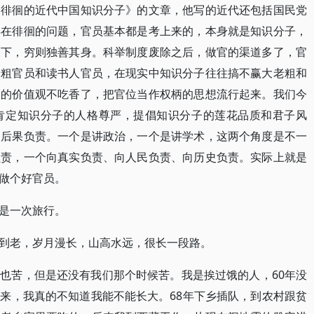
间徘徊的近代中国知识分子》的文章，他写的近代还包括国民党
存在徘徊的问题，官员基本都是考上来的，本身就是知识分子，
天下，穷则独善其身。科举制度废除之后，做官的渠道多了，官
老粗官员和读书人官员，在现实中知识分子往往搞不赢大老粗和
贤的价值观不吃香了，把官位当作权柄的思想流行起来。我们今
肯定知识分子的人格尊严，提倡知识分子的莲花品质和君子风
向后果负责。一个是讲政治，一个是讲学术，这两个角度是不一
负责，一个向真实负责、向人民负责、向历史负责。实际上就是
做个好官员。
是一次旅行。
到老，岁月漫长，山高水远，很长一段路。
也苦，但是还没有我们那个时候苦。我是挨过饿的人，60年没
来，我真的不知道我能不能长大。68年下乡插队，到农村跟贫