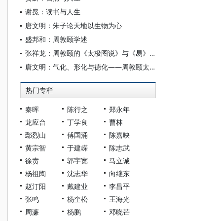
谢冕：读书与人生
唐文明：朱子论天地以生物为心
盛邦和：周敦颐学述
张祥龙：周敦颐的《太极图说》与《易》象数
唐文明：气化、形化与德化——周敦颐太极图再论
热门专栏
秦晖
陈行之
郑永年
龙应台
丁学良
曹林
鄢烈山
傅国涌
陈嘉映
黄宗智
于建嵘
陈志武
徐贲
郭宇宽
马立诚
杨祖陶
沈志华
向继东
赵汀阳
戴建业
李昌平
张鸣
杨奎松
王海光
周濂
杨鹏
邓晓芒