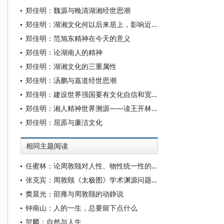
郑佳明：魏源与晚清湖湘经世思潮
郑佳明：湖湘文化何以后来居上，影响近代中国
郑佳明：范旭东精神在今天的意义
郑佳明：论湖南人的精神
郑佳明：湖湘文化的三重属性
郑佳明：汤鹏与嘉道经世思潮
郑佳明：建设世界强国要有文化自信和宽阔的胸怀
郑佳明：湘人精神世界溯源——读王开林《湖南人的境界》
郑佳明：屈原与廉洁文化
相同主题阅读
任蜜林：论周敦颐对人性、物性统一性的构建
张克宾：周敦颐《太极图》学术渊源问题覆议
窦晨光：邵雍与周敦颐的动静说
钟南山：人的一生，总要留下点什么
贺麟：自然与人生