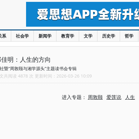
关系
社会学
新闻学
教育学
文学
历史学
哲学
郑佳明：人生的方向
社暨“周敦颐与湘学源头”主题读书会专辑
共阅读 4878 次 更新时间：2026-03-26 10:09
进入专题：
周敦颐
爱莲说
人生