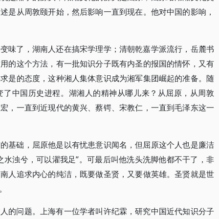
阐述是从周敦颐开始，然后影响一直到现在。他对中国的影响，
经变味了，湖南人还在搞宋学理学；清朝乾嘉学派流行，岳麓书
致用的这个方法，有一批知识分子既有内圣的报国的情怀，又有
事求是的态度，这种湘人集体意识成为湘军集团崛起的准备。随
变了中国历史进程。湖湘人的精神从哪儿来？从屈原，从周敦
胡宏，一直到近现代的黄兴、蔡锷、宋教仁，一直到毛泽东这一
洁的基础，屈原他是以有忧患意识闻名，但屈原这个人也是廉洁
之水浊兮，可以濯我足”。可最后叫他洗头洗脚他都不干了，非
湖南人追求内心的纯洁，既要做圣贤，又要做英雄。圣贤就是世
。
做人的问题。上海有一位学者叫许纪霖，研究中国近代知识分子