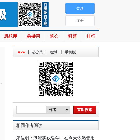
登录
注册
思想库
关键词
笔会
科普
排行
|
|
|
APP
公众号
微博
手机版
相同作者阅读
郑佳明：湖湘实践哲学，在今天依然管用