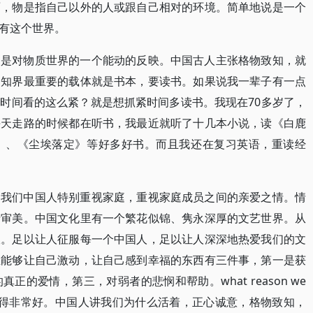
面，物是指自己以外的人或跟自己相对的环境。简单地说是一个
有这个世界。
，是对物质世界的一个能动的反映。中国古人主张格物致知，就
。知界最重要的载体就是书本，要读书。如果说我一辈子有一点
时间看的这么紧？就是想抓紧时间多读书。我现在70多岁了，
每天走路的时候都在听书，我最近就听了十几本小说，读《白鹿
》、《尘埃落定》等好多好书。而且我还在复习英语，重读经
。我们中国人特别重视家庭，重视家庭成员之间的亲爱之情。情
括审美。中国文化里有一个繁花似锦、隽永深厚的文艺世界。从
收。足以让人征服每一个中国人，足以让人深深地热爱我们的文
生能够让自己激动，让自己感到幸福的东西有三件事，第一是获
的爱情，第三，对弱者的悲悯和帮助。what reason we
活着》)他讲得非常好。中国人讲我们为什么活着，正心诚意，格物致知，