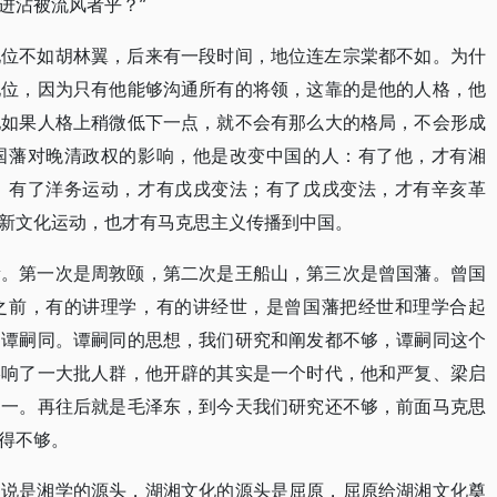
进沾被流风者乎？”
地位不如胡林翼，后来有一段时间，地位连左宗棠都不如。为什
地位，因为只有他能够沟通所有的将领，这靠的是他的人格，他
他如果人格上稍微低下一点，就不会有那么大的格局，不会形成
国藩对晚清政权的影响，他是改变中国的人：有了他，才有湘
；有了洋务运动，才有戊戌变法；有了戊戌变法，才有辛亥革
新文化运动，也才有马克思主义传播到中国。
新。第一次是周敦颐，第二次是王船山，第三次是曾国藩。曾国
之前，有的讲理学，有的讲经世，是曾国藩把经世和理学合起
是谭嗣同。谭嗣同的思想，我们研究和阐发都不够，谭嗣同这个
影响了一大批人群，他开辟的其实是一个时代，他和严复、梁启
之一。再往后就是毛泽东，到今天我们研究还不够，前面马克思
得不够。
以说是湘学的源头，湖湘文化的源头是屈原，屈原给湖湘文化奠