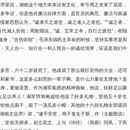
》序里说，湖南这个地方本来没有文化，幸亏周之末来了屈原，
很多争议，但是他在廉洁自律方面，是官员的典范。廉洁与真诚
儒家思想认为，“诚者天之道也，诚之者人之道也。”“诚之者，
百代湘人所祖；周敦颐说，“诚，五常之本，百行之源也”；程颐
修身，“去伪崇拙”；毛泽东搞民主革命的时候，坚持实事求是和
为：天人合一、知行合一和人我合一的诚信境界，应该是我们中
么多苦，六十二岁就死了。他成就了那么艰巨宏伟的大业，还写
折和家书，这是多么刻苦的一辈子啊。是什么力量在支撑他？是
立身，要做圣贤。作为湘军集团的精神领袖，他说，轻财足以聚
先足以率人！湘军悍将鲍超给他送了好多礼物，贺他五十岁生
了给他点面子，留了一顶瓜皮小帽，其他的十六担礼物全部退回
湖南文征序》讲，“逮乎宋世，周子复生于斯，作《太极图说》
者，皆前无师承，创立高文。上与《诗经》《周易》同风，下而