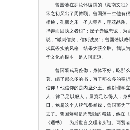
曾国藩在罗汝怀编撰的《湖南文征
宋之初又出了周敦颐。曾国藩一生他有
相通，孔颜之乐，圣人境界，莲花品质。
择善而固执之者也”；屈子赤诚忠诚，为
说，“诚则信矣，信则诚矣”；曾国藩以诚
求真务实的风格，结果大获全胜。我认
华文化的根本，是人间正道。
曾国藩戎马倥偬，身体不好，吃那
著、编了那么多的书，写了那么多的奏
信仰！他信仰的是内圣外王。他以理学
人，律己足以服人，量宽足以得人，身
日，鲍超这个人脾气很暴躁，曾国藩为
去了。曾国藩就是周敦颐的粉丝，他在《
《通书》，为后世言义理者所祖。两贤