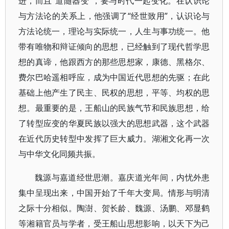
进，而且“道随器变”，要与时代一起变化。在认识论
与方法论的关系上，他强调了“经世致用”，认识论与
方法论统一，理论与实际统一，人生与事功统一。他
带有唯物和辩证倾向的思想，已经触到了现代哲学思
想的真谛，他跟西方的那些思想家，康德、黑格尔、
费尔巴哈遥相呼应，成为中国近代思想的先驱；在此
基础上他产生了民主、民权的思想，平等、均权的思
想。最重要的是，王船山的民族气节和民族思想，给
了转型应变的华夏民族以强大的思想武器，这个武器
在近代历史转型中发挥了巨大威力。湖湘文化再一次
与中华文化同频共振。
魏源与嘉道经世思潮。嘉庆道光年间，内忧外患
集中呈现出来，中国开始了千年大变局。情形与明清
之际十分相似。陶澍、贺长龄、魏源、汤鹏、邓显鹤
等湘籍官员与学者，受王船山思想影响，以天下为己