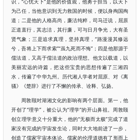
识，“心忧天下”是他的价值观，他勇于担当，以天下
为己任，当他意识到无力救国的时候，便以身殉国殉
道；二是他的人格高尚，廉洁纯粹，司马迁说，屈原
正道直行，其志洁，其行廉，可与日月争光，大有圣
贤气象；三是追求真理，坚持真理，“路漫漫其修远
兮，吾将上下而求索”“虽九死而不悔”；四是他那源于
儒法道，又高于儒法道的政治理想。他文以载道，以
美丽宏远的诗篇，把这些宝贵的思想传遍了三湘四
水，传遍了中华九州。历代湘人学者对屈原、对《离
骚》《楚辞》进行了不懈的传承、诠释、弘扬。
周敦颐对湖湘文化的影响有两个层面。第一，他
开创了“理学”，被公认为“理学”的开山鼻祖。周敦颐
创立理学意义十分重大，他的“无极而太极”完成了道
家没有完成的宇宙发生论，同时大大地前进了一步，
创造了儒家宇宙本体论。儒家的伦理道德有了形而上