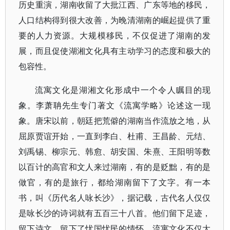
历史重演，湖南收留了大批江西、广东等地的移民，
人口结构得到很大改善，为晚清湖南的崛起提供了重
要的人力资源。大规模移民，不仅促进了湖南的发
展，而且促使湖湘文化具有主动学习的态度和极大的
包容性。
流寓文化是湖湘文化形成中一个令人瞩目的现
象。李萧聃先生专门著文《流寓学略》论述这一现
象。唐宋以前，朝廷把荒僻的湖南当作流放之地，从
屈原贾谊开始，一直到李白、杜甫、王昌龄、元结、
刘禹锡、柳宗元、韩愈、胡安国、朱熹、王阳明等数
以百计的高官和文人来过湖南，有的是贬黜，有的是
做官，有的是旅行，都给湖南留下了文字。有一本
书，叫《历代名人咏长沙》，据记载，古代名人仅仅
是咏长沙的诗词就有五百三十八首。他们留下足迹，
留下诗文，留下了忧国忧民的情怀。流寓文化不仅大