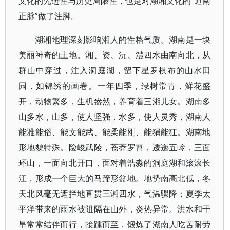
文化的先进性与历史局限性，也是对湖湘文化的“道南
正脉”做了注脚。
湖湘地理深刻影响湘人的性格气质。湖南是一块
美丽神奇的土地。湘、资、沅、澧四水由南向北，从
群山中穿过，注入洞庭湖，留下星罗棋布的山水田
园，如锦绣的画卷。一年四季，绿树常青，鲜花盛
开，动物繁多，生机盎然，养育着三湘儿女。湖南多
山多水，山多，使人坚强，水多，使人灵秀，湖南人
能雅能俗、能文能武、能柔能刚、能狷能狂。湖南地
形地貌特殊。险峻武陵，苍莽罗霄，逶迤五岭，三面
环山，一面向北开口，面对着浩淼的洞庭湖和滚滚长
江，形成一个巨大的马蹄形盆地。地势南高北低，冬
天北风毫无遮拦地直贯三湘四水，气温骤降；夏季太
平洋带来的雨水被阻隔在山外，炎热异常。洪水和干
旱常常结伴而行，接踵而至，锻炼了湖南人吃苦耐劳