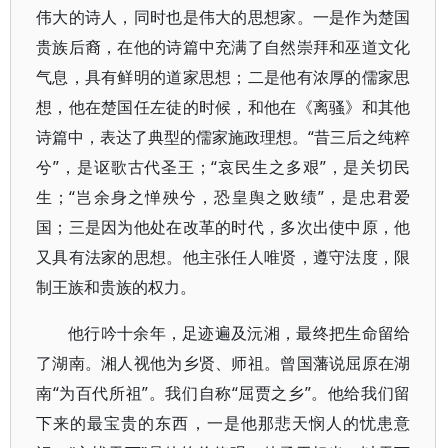
伟大的诗人，同时也是伟大的思想家。一是作为楚国
贵族后裔，在他的诗篇中充满了自然崇拜和巫道文化
气息，具有鲜明的道家思想；二是他有浓厚的儒家思
想，他在楚国任左徒的时候，和他在《离骚》和其他
诗篇中，表达了典型的儒家施政理想。“昔三后之纯粹
兮”，是讴歌古代圣王；“哀民生之多艰”，是关切民
生；“岂余身之惮殃兮，恐皇舆之败绩”，是忠君爱
国；三是因为他处在改革的时代，多次出使中原，他
又具有法家的思想。他主张任人唯贤，遵守法度，限
制王族和贵族的权力。
他行吟十余年，足迹遍及沅湘，最终把生命留给
了湖南。湘人视他为乡贤、师祖。曾国藩说屈原在湖
南“为百代所祖”。我们自称“屈贾之乡”。他给我们留
下来的最宝贵的东西，一是他那悲天悯人的忧患意