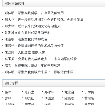
相同主题阅读
郑佳明：湖湘实践哲学，在今天依然管用
郑大华：进一步推动湖湘文化创造性转化、创新性发展
郑大华：近代以来的湖湘文化与湖南人
让湖湘文化在新时代绽放新光彩
唐浩明：湖湘文化的精神底色
张晨怡：晚清湖湘理学的学术地位与价值
朱汉民：人因道立 道以人传
宫玉振：变局时代的战略定力——来自湘军的经验
成希：岳麓书院：绵延千年的中华智慧
郑佳明：湖湘文化何以后来居上，影响近代中国
热门专栏
秦晖
陈行之
郑永年
龙应台
丁学良
曹林
鄢烈山
傅国涌
陈嘉映
黄宗智
于建嵘
陈志武
徐贲
郭宇宽
马立诚