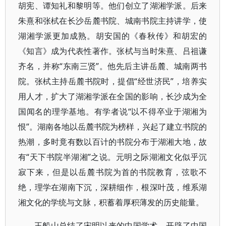
胡宪、谭知礼和黎明等。他们创立了湖湘学派。后来
朱熹和张栻在长沙岳麓书院、城南书院主持讲学，使
湖湘学派更加成熟。胡安国的《春秋传》和胡宏的
《知言》成为代表性著作。张栻与当时朱熹、吕祖谦
齐名，并称“东南三贤”。他先后主讲岳麓、城南两书
院。张栻主持岳麓书院时，提倡“经世济民”，培养实
用人才，扩大了湖湘学派在全国的影响，长沙成为全
国闻名的理学基地。有学者说“以不得卒业于湖湘为
恨”。湖南各地以岳麓书院为榜样，兴起了建立书院的
热潮，多时竟有数以百计的书院分布于湖湘大地，故
有“天下书院半湖湘”之说。元明之际湖湘文化似乎沉
寂下来，但是以岳麓书院为首的书院教育，弦歌不
绝，理学在湖南下沉，深耕细作，根深叶茂，维系湖
湘文化的学统与文脉，积蓄着厚积薄发的历史能量。
王船山总结了宋明以来的中国学术，开辟了中国