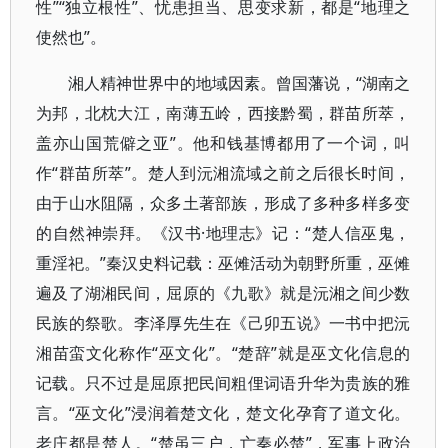
性”“独立根性”、忧患担当、思变求新，都是“地理之
使然也”。
湘人精神世界中的地域因素。曾国藩说，“湖南之
为邦，北枕大江，南薄五岭，西接黔蜀，群苗所萃，
盖亦山国荒僻之亚”。他和钱基博都用了一个词，叫
作“群苗所萃”。楚人到沅湘流域之前之后很长时间，
由于山水阻隔，众多土著部族，形成了多种多样多变
的自然神崇拜。《汉书·地理志》记：“楚人信巫鬼，
重淫祀。”秦汉史料记载：巫傩活动为朝野所重，巫傩
遍及了湖湘民间，屈原的《九歌》就是沅湘之间少数
民族的祭歌。李泽厚先生在《己卯五说》一书中把沅
湘苗蛮文化称作“巫文化”。“楚辞”就是巫文化信息的
记载。只不过是屈原把民间粗俚词语升华为贵族的雅
言。“巫文化”浸润着楚文化，楚文化孕育了道文化。
老庄都是楚人。“楚虽三户，亡秦必楚”，军事上政治