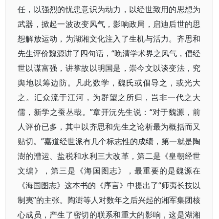
任，以强烈的忧患意识为动力，以经世致用的思想为
武器，掀起一波改变风气，影响政局，启迪后世的思
想解放运动，为湖湘文化注入了生机与活力。齐思和
先生评价魏源讲了四句话，“晚清学术界之风气，倡经
世以谋富强，讲掌故以明国是，崇今文以谈变法，究
舆地以筹边防。凡此数学，魏氏或倡导之，或光大
之。汇众流于江河，为群望之所归，岂非一代之大
儒，新学之蚕丛哉。”章开沅先生说：“对于魏源，前
人评价已多，其中以齐思和先生之论析最为概括而又
贴切。”嘉道经世派有几个标志性的成绩，第一就是陶
澍的漕运、盐税和水利三大改革，第二是《皇朝经世
文编》，第三是《海国图志》，最重要的是魏源在
《海国图志》这本书的《序言》中提出了“师夷长技以
制夷”的主张。陶澍等人对数年之后兴起的湘军集团核
心成员，产生了密切的联系和重大的影响，这是湖湘