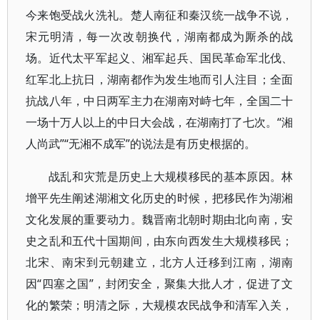
今来饱受战火洗礼。楚人南征和秦汉统一战争不说，
宋元明清，每一次改朝换代，湖南都成为厮杀的战
场。近代太平军起义、湘军起兵、国民革命军北伐、
红军北上抗日，湖南都作为发生地而引人注目；全面
抗战八年，中日两军主力在湖南对峙七年，全国二十
一场十万人以上的中日大会战，在湖南打了七次。“湘
人尚武”“无湘不成军”的说法是有历史根据的。
战乱和灾荒是历史上大规模移民的基本原因。林
增平先生阐述湖湘文化历史的时候，把移民作为湖湘
文化发展的重要动力。魏晋南北朝时期由北向南，安
史之乱和五代十国期间，由东向西发生大规模移民；
北宋、南宋到元朝建立，北方人迁移到江南，湖南
因“四塞之国”，封闭安全，聚集大批人才，促进了文
化的繁荣；明清之际，大规模农民战争和清军入关，