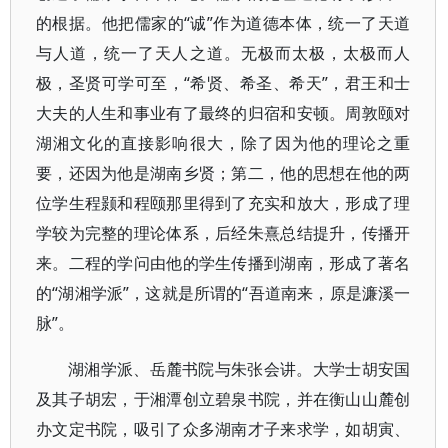
的根据。他把儒家的“诚”作为道德本体，统一了天道
与人道，统一了天人之道。无极而太极，太极而人
极，圣贤可学可至，“希贤、希圣、希天”，君王和士
大夫的人生和事业有了最终的归宿和安顿。周敦颐对
湖湘文化的直接影响很大，除了因为他的理论之重
要，还因为他是湖南乡贤；第二，他的思想在他的两
位学生程颢和程颐那里得到了充实和放大，形成了理
学较为完整的理论体系，后经朱熹总结提升，传播开
来。二程的学问由他的学生传播到湖南，形成了著名
的“湖湘学派”，这就是所谓的“吾道南来，原是濂溪一
脉”。
湖湘学派、岳麓书院与朱张会讲。大学士胡安国
及其子胡宏，于湘潭创立碧泉书院，并在衡山山麓创
办文定书院，吸引了众多湖南才子来求学，如胡寅、