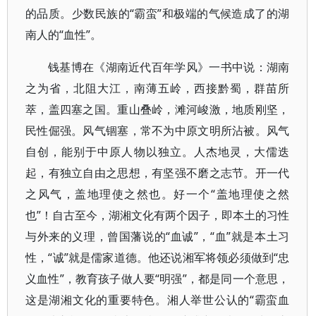
的品质。少数民族的“霸蛮”和极端的气候造成了的湖
南人的“血性”。
钱基博在《湖南近代百年学风》一书中说：湖南
之为省，北阻大江，南薄五岭，西接黔蜀，群苗所
萃，盖四塞之国。重山叠岭，滩河峻激，地质刚坚，
民性倔强。风气锢塞，常不为中原文明所沾被。风气
自创，能别于中原人物以独立。人杰地灵，大儒迭
起，有独立自由之思想，有坚强不磨之志节。开一代
之风气，盖地理使之然也。好一个“盖地理使之然
也”！自古至今，湖湘文化有两个因子，即本土的习性
与外来的义理，曾国藩说的“血诚”，“血”就是本土习
性，“诚”就是儒家道德。他还说湘军将领必须做到“忠
义血性”，教育孩子做人要“明强”，都是同一个意思，
这是湖湘文化的重要特色。湘人举世公认的“霸蛮血