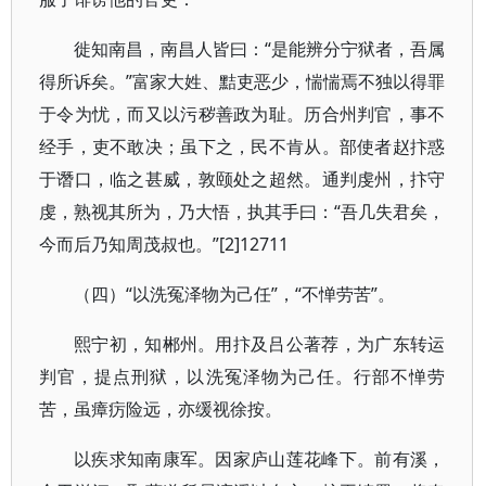
徙知南昌，南昌人皆曰：“是能辨分宁狱者，吾属
得所诉矣。”富家大姓、黠吏恶少，惴惴焉不独以得罪
于令为忧，而又以污秽善政为耻。历合州判官，事不
经手，吏不敢决；虽下之，民不肯从。部使者赵抃惑
于谮口，临之甚威，敦颐处之超然。通判虔州，抃守
虔，熟视其所为，乃大悟，执其手曰：“吾几失君矣，
今而后乃知周茂叔也。”[2]12711
（四）“以洗冤泽物为己任”，“不惮劳苦”。
熙宁初，知郴州。用抃及吕公著荐，为广东转运
判官，提点刑狱，以洗冤泽物为己任。行部不惮劳
苦，虽瘴疠险远，亦缓视徐按。
以疾求知南康军。因家庐山莲花峰下。前有溪，