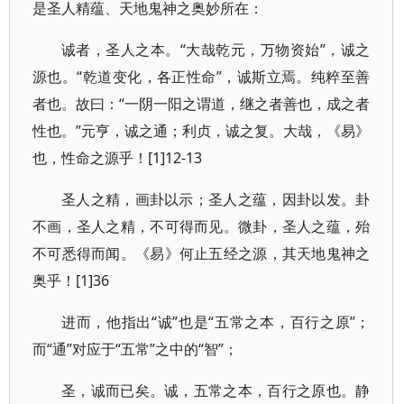
是圣人精蕴、天地鬼神之奥妙所在：
诚者，圣人之本。“大哉乾元，万物资始”，诚之
源也。“乾道变化，各正性命”，诚斯立焉。纯粹至善
者也。故曰：“一阴一阳之谓道，继之者善也，成之者
性也。”元亨，诚之通；利贞，诚之复。大哉，《易》
也，性命之源乎！[1]12-13
圣人之精，画卦以示；圣人之蕴，因卦以发。卦
不画，圣人之精，不可得而见。微卦，圣人之蕴，殆
不可悉得而闻。《易》何止五经之源，其天地鬼神之
奥乎！[1]36
进而，他指出“诚”也是“五常之本，百行之原”；
而“通”对应于“五常”之中的“智”；
圣，诚而已矣。诚，五常之本，百行之原也。静