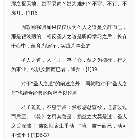
廓之配天地。岂不易简？岂为难知？不守、不行、不
廓耳。[1]18
周敦颐强调如果仅仅认为圣人之道是文辞而已，
那是很浅陋的；相反圣人之道是听闻学习之后，长存
于心中，蕴育为德行，实践为事业的：
圣人之道，入乎耳，存乎心，蕴之为德行，行之
为事业。彼以文辞而已者，陋矣！[1]39
对于“圣人之道”的阐述之外，周敦颐对于“圣人之
旨”也结合经典的解释予以说明：
君子乾乾，不息于诚；然必惩忿窒欲，迁善改过
而后至。《乾》之用其善是，损益之大莫是过，圣人
之旨深哉！“吉凶悔吝生乎动。”噫！吉一而已，动可
不慎乎！[1]36-37