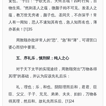
复也。”子曰：“予欲无言。天何言哉！四时行焉，百
物生焉。”然则圣人之蕴，微颜子殆不可见。发圣人之
蕴，教万世无穷者，颜子也。圣同天，不亦深乎！常
人有一闻知，恐人不速知其有也，急人知而名也，薄
亦甚矣！[1]35
周敦颐亦批评常人的“恐”、“急”和“薄”，可谓苦口
婆心而切中要害。
五、序礼乐，慎刑狱；纯人之心
对于天下太平的实现途径，周敦颐突出“万物各得
其理”的基础，并认为应该先礼后乐：
礼，理也；乐，和也。阴阳理而后和，君君、臣
臣、父父、子子、兄兄、弟弟、夫夫、妇妇，万物各
得其理，然后和。故礼先而乐后。[1]24