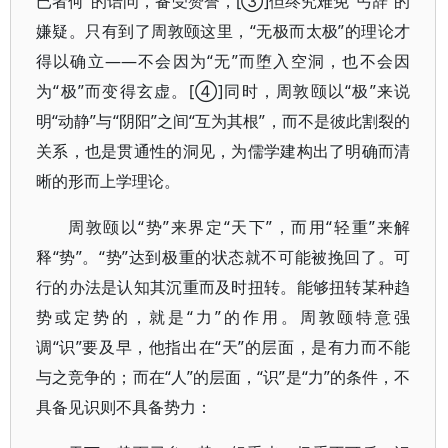
已者何”的诘问，备受赞誉，[③]但终究难免“丐辞”的
嫌疑。只有到了周敦颐这里，“无极而太极”的理论才
得以确立——不会因为“无”而堕入空洞，也不会因
为“极”而变得玄虚。[④]同时，周敦颐以“极”来说
明“动静”与“阴阳”之间“互为其根”，而不是彼此割裂的
关系，也是贯通性的洞见，为儒学建构出了明确而清
晰的形而上学理论。
周敦颐以“势”来界定“天下”，而用“轻重”来解
释“势”。“势”达到极重的状态就不可能被挽回了。可
行的办法是认知其沉重而及时扭转。能够扭转某种趋
势或定势的，就是“力”的作用。周敦颐特意强
调“识”要及早，他指出在“天”的层面，是有力而不能
与之竞争的；而在“人”的层面，“识”是“力”的条件，不
具备见识则不具备势力：