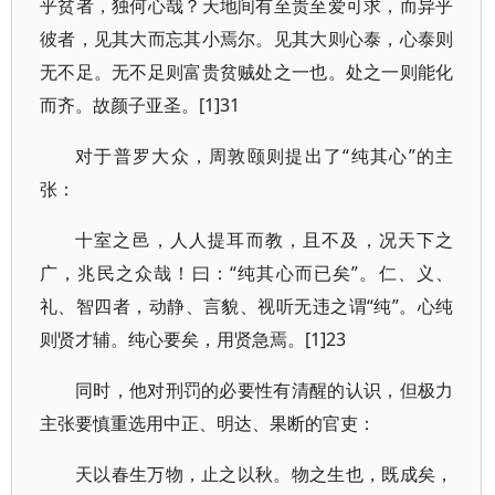
乎贫者，独何心哉？天地间有至贵至爱可求，而异乎
彼者，见其大而忘其小焉尔。见其大则心泰，心泰则
无不足。无不足则富贵贫贼处之一也。处之一则能化
而齐。故颜子亚圣。[1]31
对于普罗大众，周敦颐则提出了“纯其心”的主
张：
十室之邑，人人提耳而教，且不及，况天下之
广，兆民之众哉！曰：“纯其心而已矣”。仁、义、
礼、智四者，动静、言貌、视听无违之谓“纯”。心纯
则贤才辅。纯心要矣，用贤急焉。[1]23
同时，他对刑罚的必要性有清醒的认识，但极力
主张要慎重选用中正、明达、果断的官吏：
天以春生万物，止之以秋。物之生也，既成矣，