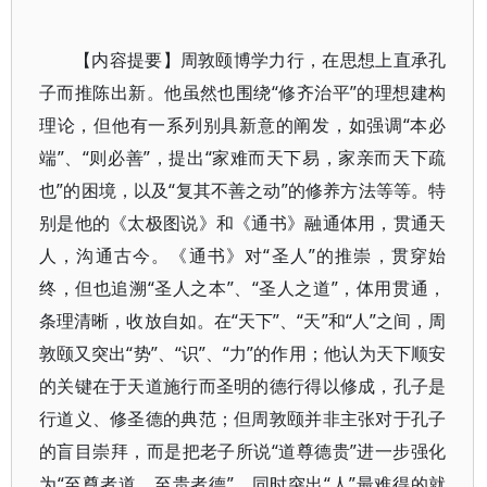
【内容提要】周敦颐博学力行，在思想上直承孔
子而推陈出新。他虽然也围绕“修齐治平”的理想建构
理论，但他有一系列别具新意的阐发，如强调“本必
端”、“则必善”，提出“家难而天下易，家亲而天下疏
也”的困境，以及“复其不善之动”的修养方法等等。特
别是他的《太极图说》和《通书》融通体用，贯通天
人，沟通古今。《通书》对“圣人”的推崇，贯穿始
终，但也追溯“圣人之本”、“圣人之道”，体用贯通，
条理清晰，收放自如。在“天下”、“天”和“人”之间，周
敦颐又突出“势”、“识”、“力”的作用；他认为天下顺安
的关键在于天道施行而圣明的德行得以修成，孔子是
行道义、修圣德的典范；但周敦颐并非主张对于孔子
的盲目崇拜，而是把老子所说“道尊德贵”进一步强化
为“至尊者道，至贵者德”，同时突出“人”最难得的就