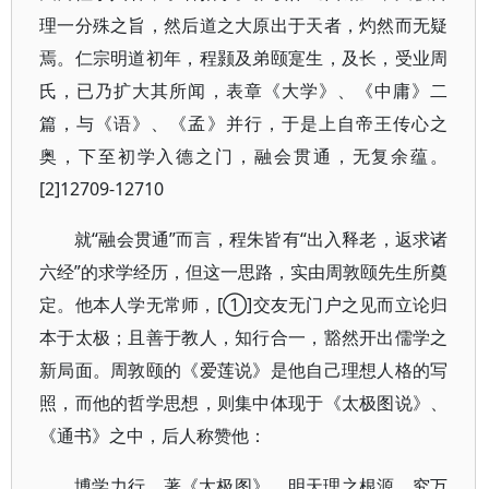
理一分殊之旨，然后道之大原出于天者，灼然而无疑
焉。仁宗明道初年，程颢及弟颐寔生，及长，受业周
氏，已乃扩大其所闻，表章《大学》、《中庸》二
篇，与《语》、《孟》并行，于是上自帝王传心之
奥，下至初学入德之门，融会贯通，无复余蕴。
[2]12709-12710
就“融会贯通”而言，程朱皆有“出入释老，返求诸
六经”的求学经历，但这一思路，实由周敦颐先生所奠
定。他本人学无常师，[①]交友无门户之见而立论归
本于太极；且善于教人，知行合一，豁然开出儒学之
新局面。周敦颐的《爱莲说》是他自己理想人格的写
照，而他的哲学思想，则集中体现于《太极图说》、
《通书》之中，后人称赞他：
博学力行，著《太极图》，明天理之根源，究万