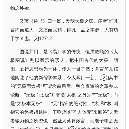
物之终始。
又著《通书》四十篇，发明太极之蕴。序者谓“其
言约而道大，文质而义精，得孔、孟之本源，大有功
于学者也。[2]12712
图说并用，是《易》学的传统，但周敦颐的《太
极图说》则以图示的形式，把中国古代的太极、阴
阳、五行思想融为一体，使人一目了然；并言简意赅
地阐述了他的新儒学体系，令人耳目一新。[②]其中
的“无极而太极”可谓承前启后、融会贯通的之革鼎式
论断。“无极而太极”并非指“太极”之外别有“无极”，而
是“太极本无极”——“无”指它的绝对性，“太”和“极”则
指它的终极超越性。王弼曾以“圣人体无”来回答“夫无
者诚万物之所资也，然圣人莫肯致言，而老子申之无