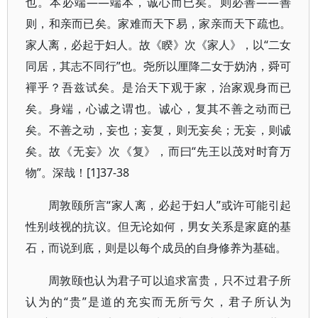
也。本必端——端本，诚心而已矣。则必善——善
则，和亲而已矣。家难而天下易，家亲而天下疏也。
家人离，必起于妇人。故《睽》次《家人》，以“二女
同居，其志不同行”也。尧所以厘降二女于妫汭，舜可
襌乎？吾兹试矣。是治天下观于家，治家观身而已
矣。身端，心诚之谓也。诚心，复其不善之动而已
矣。不善之动，妄也；妄复，则无妄矣；无妄，则诚
矣。故《无妄》次《复》，而曰“先王以茂对时育万
物”。深哉！[1]37-38
周敦颐所言“家人离，必起于妇人”或许可能引起
性别歧视的抗议。但无论如何，男女关系是家庭的基
石，而说到底，则是以每个成员的自身修养为基础。
周敦颐也认为君子可以追求富贵，只不过君子所
认为的“贵”是道的充实而无所亏欠，君子所认为