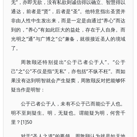
无”，亦即无欲，没有私欲则诚信得以确立、智慧得以
通达，前者是“贤”，后者是“圣”。他特意指出圣贤并
非由人性中生发出来，而是一定是由通过“养心”而达
到的，“养心”有如此巨大的益处，存在于人自身。而
光明之“通”与广博之“公”兼备，就很接近圣人的境域
了。
周敦颐还特别提出“公于己者公于人”。“公于
己”之“公”不仅是指“无私”，亦包括“不纵不枉”。而如
果没有达到明智就会产生疑窦，周敦颐反对把能够怀
疑当作是明智：
公于己者公于人，未有不公于己而能公于人也。
明不至则疑生。明，无疑也。谓能疑为明，何啻千
里？[1]50
对于“圣人之道”的要领，周敦颐认为就是如天地