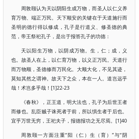
周敦颐认为天以阴阳生成万物，而圣人以仁义养
育万物、端正万民。天下顺安的关键在于天道施行而
圣明的德行得以修成，孔子是行道义、修圣德的典
范，帝王祭祀孔子，是出于报答孔子的功德：
天以阳生万物，以阴成万物。生，仁；成，义
也。故圣人在上，以仁育万物，以义正万民。天道行
而万物顺，圣德修而万民化。大顺大化，不见其迹，
莫知其然之谓神。故天下之众，本在一人。道岂远乎
哉！术岂多乎哉！[1]22-23
《春秋》，正王道，明大法也，孔子为后世王者
而修也。乱臣贼子诛死者于前，所以惧生者于后也。
宜乎万世无穷，王祀夫子，报德报功之无尽焉。[1]40
周敦颐一方面注重“阳（仁）生（育）”与“阴