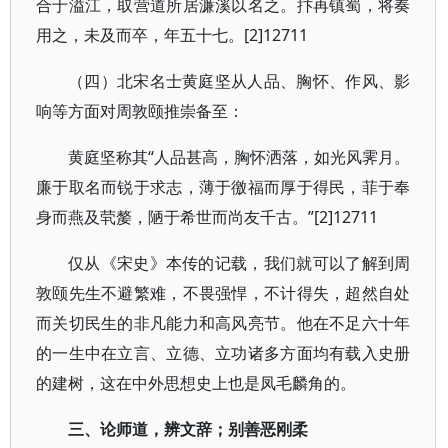
合于溢江，取营道所居濂溪以名之。抃再镇蜀，将奏
用之，未及而卒，年五十七。[2]12711
（四）北宋名士黄庭坚从人品、胸怀、作风、影
响等方面对周敦颐推崇备至：
黄庭坚称其“人品甚高，胸怀洒落，如光风霁月。
廉于取名而锐于求志，薄于徼福而厚于得民，菲于奉
身而燕及茕嫠，陋于希世而尚友千古。”[2]12711
仅从《宋史》本传的记载，我们就可以了解到周
敦颐先生不避繁难，不畏强悍，不计得失，超然自处
而关切民生的非凡能力和高风亮节。他在不足六十年
的一生中在立言、立德、立功诸多方面均有载入史册
的建树，这在中外思想史上也是凤毛麟角的。
三、论师道，辨文辞；别善恶刚柔