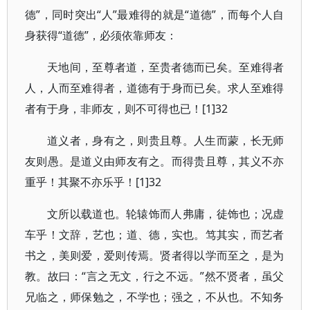
德”，同时突出“人”最难得的就是“道德”，而每个人自
身获得“道德”，必须依靠师友：
天地间，至尊者道，至贵者德而已矣。至难得者
人，人而至难得者，道德有于身而已矣。求人至难得
者有于身，非师友，则不可得也已！[1]32
道义者，身有之，则贵且尊。人生而蒙，长无师
友则愚。是道义由师友有之。而得贵且尊，其义不亦
重乎！其聚不亦乐乎！[1]32
文所以载道也。轮辕饰而人弗庸，徒饰也；况虚
车乎！文辞，艺也；道、德，实也。笃其实，而艺者
书之，美则爱，爱则传焉。贤者得以学而至之，是为
教。故曰：“言之无文，行之不远。”然不贤者，虽父
兄临之，师保勉之，不学也；强之，不从也。不知务