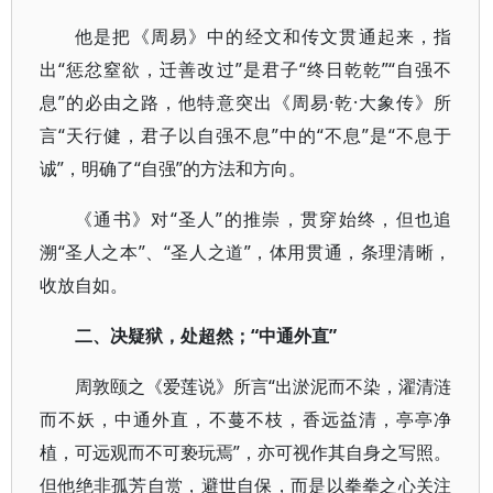
他是把《周易》中的经文和传文贯通起来，指
出“惩忿窒欲，迁善改过”是君子“终日乾乾”“自强不
息”的必由之路，他特意突出《周易·乾·大象传》所
言“天行健，君子以自强不息”中的“不息”是“不息于
诚”，明确了“自强”的方法和方向。
《通书》对“圣人”的推崇，贯穿始终，但也追
溯“圣人之本”、“圣人之道”，体用贯通，条理清晰，
收放自如。
二、决疑狱，处超然；“中通外直”
周敦颐之《爱莲说》所言“出淤泥而不染，濯清涟
而不妖，中通外直，不蔓不枝，香远益清，亭亭净
植，可远观而不可亵玩焉”，亦可视作其自身之写照。
但他绝非孤芳自赏，避世自保，而是以拳拳之心关注