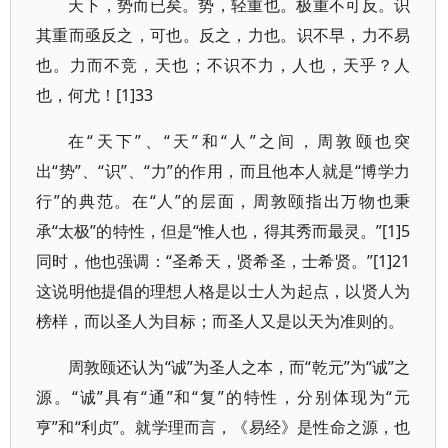
天下，势而已矣。势，轻重也。极重不可反。识
其重而亟反之，可也。反之，力也。识不早，力不易
也。力而不竞，天也；不识不力，人也，天乎？人
也，何尤！[1]33
在“天下”、“天”和“人”之间，周敦颐也突
出“势”、“识”、“力”的作用，而且他本人就是“博学力
行”的典范。在“人”的层面，周敦颐指出万物也秉
承“太极”的特性，但是“惟人也，得其秀而最灵。”[1]5
同时，他也强调：“圣希天，贤希圣，士希贤。”[1]21
这说明他提倡的理想人格是以士人为起点，以贤人为
榜样，而以圣人为目标；而圣人又是以天为准则的。
周敦颐还认为“诚”为圣人之本，而“乾元”为“诚”之
源。“诚”具有“通”和“复”的特性，分别体现为“元
亨”和“利贞”。就学理而言，《易经》是性命之源，也