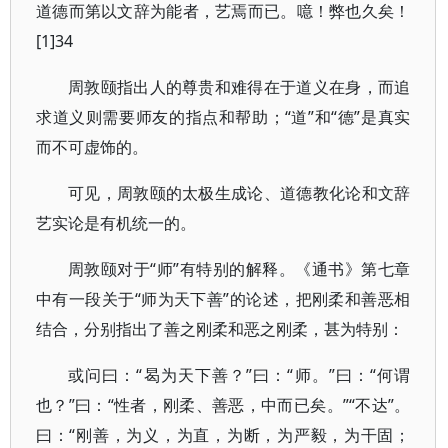
道德而第以文辞为能者，艺焉而已。噫！弊也久矣！
[1]34
周敦颐指出人的尊贵和难得在于道义在身，而追
求道义则需要师友的指点和帮助；“道”和“德”是真实
而不可虚饰的。
可见，周敦颐的太极生成论、道德教化论和文辞
艺实论是有机统一的。
周敦颐对于“师”有特别的解释。《通书》第七章
中有一段关于“师为天下善”的论述，把刚柔和善恶相
结合，分别指出了善之刚柔和恶之刚柔，甚为特别：
或问曰：“曷为天下善？”曰：“师。”曰：“何谓
也？”曰：“性者，刚柔、善恶，中而已矣。”“不达”。
曰：“刚善，为义，为直，为断，为严毅，为干固；