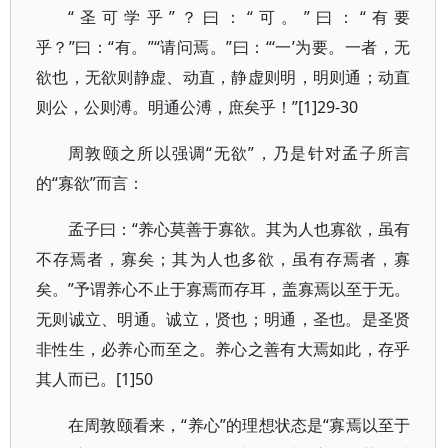
“圣可学乎”？曰：“可。”曰：“有要
乎？”曰：“有。”“请问焉。”曰：“‘一’为要。一者，无
欲也，无欲则静虚、动直，静虚则明，明则通；动直
则公，公则溥。明通公溥，庶矣乎！”[1]29-30
周敦颐之所以强调“无欲”，乃是针对孟子所言
的“寡欲”而言：
孟子曰：“养心莫善于寡欲。其为人也寡欲，虽有
不存焉者，寡矣；其为人也多欲，虽有存焉者，寡
矣。”予谓养心不止于寡焉而存耳，盖寡焉以至于无。
无则诚立、明通。诚立，贤也；明通，圣也。是圣贤
非性生，必养心而至之。养心之善有大焉如此，存乎
其人而已。[1]50
在周敦颐看来，“养心”的理想状态是“寡焉以至于