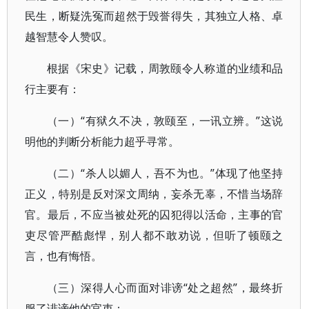
民生，断疑洗冤而超然于毁誉得失，其独立人格、卓
越智慧令人赞叹。
根据《宋史》记载，周敦颐令人称道的业绩和品
行主要有：
（一）“有狱久不决，敦颐至，一讯立辨。”这说
明他的判断分析能力超乎寻常。
（二）“杀人以媚人，吾不为也。”体现了他坚持
正义，特别是反对深文周纳，妄杀无辜，不惜当场辞
官。最后，不应当被处死的囚犯得以活命，主事的官
吏尽管严酷彪悍，别人都不敢劝说，但听了顿颐之
言，也有悔悟。
（三）深得人心而面对诽谤“处之超然”，最终折
服了诽谤他的官吏：