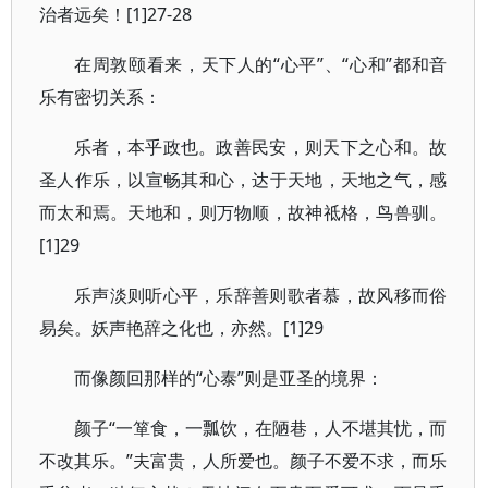
治者远矣！[1]27-28
在周敦颐看来，天下人的“心平”、“心和”都和音
乐有密切关系：
乐者，本乎政也。政善民安，则天下之心和。故
圣人作乐，以宣畅其和心，达于天地，天地之气，感
而太和焉。天地和，则万物顺，故神祗格，鸟兽驯。
[1]29
乐声淡则听心平，乐辞善则歌者慕，故风移而俗
易矣。妖声艳辞之化也，亦然。[1]29
而像颜回那样的“心泰”则是亚圣的境界：
颜子“一箪食，一瓢饮，在陋巷，人不堪其忧，而
不改其乐。”夫富贵，人所爱也。颜子不爱不求，而乐