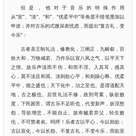
但是，他对于音乐的特殊作用
从“宣”、“淡”、“和”、“优柔平中”等角度不惜笔墨加以
申述；并对古乐的式微深表忧虑，而提出“复古礼，变
今乐”：
古者圣王制礼法，修教化，三纲正，九畴叙，百
姓大和，万物咸若。乃作乐以宣八风之气，以平天下
之情。故乐声淡而不伤，和而不淫。入其耳，感其
心，莫不淡且和焉。淡则欲心平，和则躁心释。优柔
平中，德之盛也；天下化中，治之至也。是谓道配天
地，古之极也。后世礼法不修，政刑苛紊，纵欲败
度，下民困苦。谓古乐不足听也，代变新声，妖淫愁
怨，导欲增悲，不能自止。故有贼君弃父，轻生败
伦，不可禁者矣。呜呼！乐者古以平心，今以助欲；
古以宣化，今以长怨。不复古礼，不变今乐，而欲至