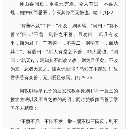
仲由喜闻过，令名无穷焉。今人有过，不喜人
规，如护疾而忌医，宁灭其身而无悟也。噫！[1]22
“有善不及”？曰：“不及，则学焉。”问曰：“有不
善？”曰：“不善；则告之不善。且劝曰：‘庶几有改
乎，斯为君子。’”“有善一，不善二，则学其一，而劝
其二”。有语曰：“斯人有是之不善，非大恶也。”则
曰：“孰无过，焉知其不能改？改，则为君子矣。不改
为恶，恶者天恶之。彼岂无畏耶？乌知其不能改！”故
君子悉有众善，无弗爱且敬焉。[1]25-26
周敦颐标举孔子的启发式教学原则和举一反三的
教学方法以及不言之教的高明，同时赞叹颜回善于学
习圣人精蕴：
“不愤不启，不悱不发，举一隅不以三隅反，则不