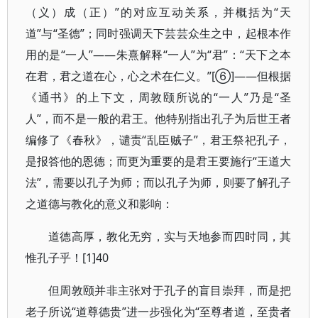
（义）成（正）”的对应互动关系，并概括为“天
道”与“圣德”；同时强调天下芸芸众生之中，起根本作
用的是“一人”——朱熹解释“一人”为“君”：“天下之本
在君，君之道在心，心之术在仁义。”[⑥]——但根据
《通书》的上下文，周敦颐所说的“一人”乃是“圣
人”，而不是一般的君王。他特别指出孔子为后世王者
编修了《春秋》，谴责“乱臣贼子”，君王祭祀孔子，
是报答他的恩德；而更为重要的是君王要施行“王道大
法”，需要以孔子为师；而以孔子为师，则要了解孔子
之道德与教化的意义和影响：
道德高厚，教化无穷，实与天地参而四时同，其
惟孔子乎！[1]40
但周敦颐并非主张对于孔子的盲目崇拜，而是把
老子所说“道尊德贵”进一步强化为“至尊者道，至贵者