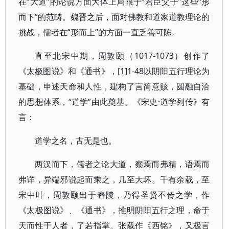
在“大道”的论说方面大体上局限于“君臣父子”这些“形
而下”的范畴。魏晋之后，面对佛教和道家道教理论的
挑战，儒者在“形而上”的方面一直乏善可陈。
直至北宋中期，周敦颐（1017-1073）创作了
《太极图说》和《通书》，[1]1-48以阴阳五行理论为
基础，申述天命和人性，建构了言简意赅，圆融自洽
的思想体系，“道学”由此奠基。《宋史·道学列传》有
言：
道学之名，古无是也。
两汉而下，儒者之论大道，察焉而弗精，语焉而
弗详，异端邪说起而乘之，几至大坏。千有余载，至
宋中叶，周敦颐出于舂陵，乃得圣贤不传之学，作
《太极图说》、《通书》，推明阴阳五行之理，命于
天而性于人者，了若指掌。张载作《西铭》，又极言