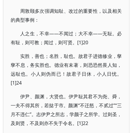
周敦颐多次强调知耻、改过的重要性，以及相关
的典型事例：
人之生，不幸——不闻过；大不幸——无耻。必
有耻，则可教；闻过，则可贤。[1]20
实胜，善也；名胜，耻也。故君子进德修业，孳
孳不息，务实胜也。德业有未著，则恐恐然畏人知，
远耻也。小人则伪而已！故君子日休，小人日忧。
[1]24
伊尹、颜渊，大贤也。伊尹耻其君不为尧、舜，
一夫不得其所，若挞于市。颜渊“不迁怒，不贰过”“三
月不违仁”。志伊尹之所志，学颜子之所学。过则圣，
及则贤，不及则亦不失于令名。[1]22