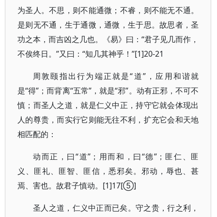
为圣人。不思，则不能通微；不睿，则不能无不通。
是则无不通，生于通微，通微，生于思。故思者，圣
功之本，而吉凶之几也。《易》曰：“君子见几而作，
不俟终日。”又曰：“知几其神乎！”[1]20-21
周敦颐指出行为端正就是“道”，应用和谐就
是“得”；而背离“五常”，就是“邪”。动有正邪，不可不
慎；而圣人之道，就是仁义中正，持守它就会体现出
人的尊贵，而实行它则能无往不利，扩充它会和天地
相匹配的：
动而正，曰“道”；用而和，曰“德”；匪仁、匪
义、匪礼、匪智、匪信，悉邪矣。邪动，辱也、甚
焉、害也。故君子慎动。[1]17[⑤]
圣人之道，仁义中正而已矣。守之贵，行之利，