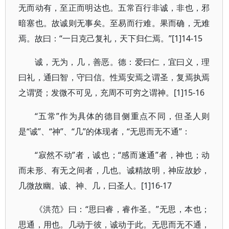
无而动有，至正而明达也。五常百行非诚，非也，邪
暗塞也。故诚则无事矣。至易而行难。果而确，无难
焉。故曰：“一日克己复礼，天下归仁焉。”[1]14-15
诚，无为，几，善恶。德：爱曰仁，宜曰义，理
曰礼，通曰智，守曰信。性焉安焉之谓圣，复焉执焉
之谓贤；发微不可见，充周不可穷之谓神。[1]15-16
“五常”作为具体的德目侧重点不同，但圣人则
是“诚”、“神”、“几”的体现者，“无思而无不通”：
“寂然不动”者，诚也；“感而遂通”者，神也；动
而未形、有无之间者，几也。诚精故明，神应故妙，
几微故幽。诚、神、几，曰圣人。[1]16-17
《洪范》曰：“思曰睿，睿作圣。”无思，本也；
思通，用也。几动于彼，诚动于此。无思而无不通，