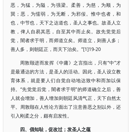
恶，为猛，为隘，为强梁。柔善，为慈，为顺，为
巽；恶，为懦弱，为无断，为邪佞。惟中也者，和
也，中节也，天下之达道也，圣人之事也。故圣人立
教，俾人自易其恶，自至其中而止矣。故先觉觉后
觉，闇者求于明，而师道立矣。师道立，则善人多；
善人多，则朝廷正，而天下治矣。”[1]19-20
周敦颐进而发挥《中庸》之言指出，只有“中”才
是最通达的方法，是圣人的活动。因此，圣人设立教
育体系，就是要人们自觉自动地达致中和而加以保
持。“先觉觉后觉，闇者求于明”的师道确立之后，善
人就会增加，善人增加则朝廷风清气正，天下自然太
平。周敦颐在人性论方面出了注意善恶之别以外，还
引入刚柔之分，颇有启发性。
四、倡知耻，促改过；发圣人之蕴