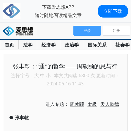
下载爱思想APP
立即下载
随时随地阅读精品文章
登录
注册
首页
法学
经济学
政治学
国际关系
社会学
张丰乾：“通”的哲学——周敦颐的思与行
选择字号：
大
中
小
本文共阅读 6800 次 更新时间：
2024-06-16 11:43
进入专题：
周敦颐
太极
天人道德
●
张丰乾