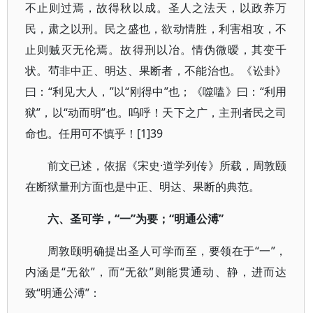
不止则过焉，故得秋以成。圣人之法天，以政养万
民，肃之以刑。民之盛也，欲动情胜，利害相攻，不
止则贼灭无伦焉。故得刑以冶。情伪微暧，其变千
状。茍非中正、明达、果断者，不能治也。《讼卦》
曰：“利见大人，”以“刚得中”也；《噬嗑》曰：“利用
狱”，以“动而明”也。呜呼！天下之广，主刑者民之司
命也。任用可不慎乎！[1]39
前文已述，依据《宋史·道学列传》所载，周敦颐
在断狱量刑方面也是中正、明达、果断的典范。
六、圣可学，“一”为要；“明通公溥”
周敦颐明确提出圣人可学而至，要领在于“一”，
内涵是“无欲”，而“无欲”则能贯通动、静，进而达
致“明通公溥”：