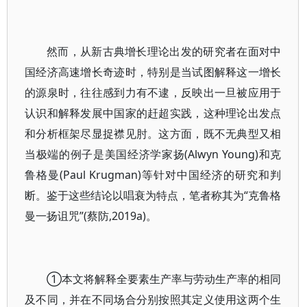
然而，从新古典增长理论出发的研究者在面对中
国经济高速增长奇迹时，特别是当试图解释这一增长
的源泉时，往往感到力有不逮，反映出一旦被应用于
认识和解释发展中国家的赶超实践，这种理论出发点
和分析框架尽显捉襟见肘。这方面，既不无典型又相
当极端的例子是美国经济学家扬(Alwyn Young)和克
鲁格曼(Paul Krugman)等针对中国经济的研究和判
断。鉴于这些结论以唱衰为特点，笔者称其为“克鲁格
曼一扬诅咒”(蔡防,2019a)。
①本文将解释全要素生产率与劳动生产率的相同
及不同，并在不同场合分别按照其定义使用这两个生