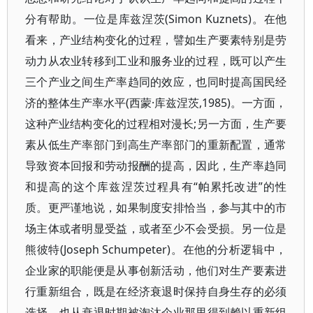
分有帮助。一位是库兹涅茨(Simon Kuznets)。在他
看来，产业结构变化的过程，譬如生产要素特别是劳
动力从农业转移到工业和服务业的过程，既可以产生
三个产业之间生产率趋同的效应，也同时提高国民经
济的整体生产率水平(西蒙·库兹涅茨,1985)。一方面，
这种产业结构变化的过程相对漫长;另一方面，生产要
素从低生产率部门到高生产率部门的重新配置，通常
导致资本回报和劳动报酬的提高，因此，生产率趋同
和提高的这个库兹涅茨过程具有“帕累托改进”的性
质。更严谨地说，如果制度安排恰当，参与其中的市
场主体或者明显受益，或者至少不会受损。另一位是
熊彼特(Joseph Schumpeter)。在他的分析逻辑中，
企业家的职能便是从事创新活动，他们对生产要素进
行重新组合，既是在经济衰退时保持自身生存的必须
选择，也从衰退时期被淘汰企业那里得到赖以重新组