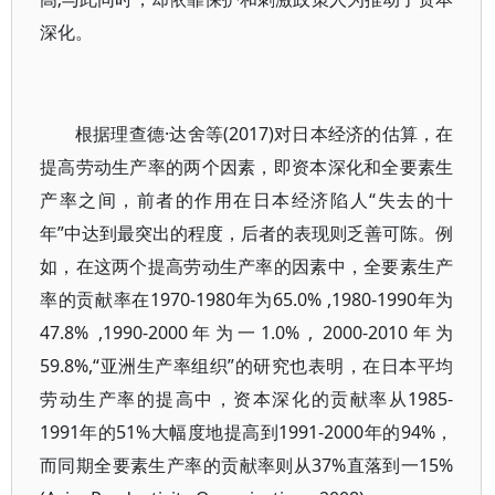
深化。
根据理查德·达舍等(2017)对日本经济的估算，在
提高劳动生产率的两个因素，即资本深化和全要素生
产率之间，前者的作用在日本经济陷人“失去的十
年”中达到最突出的程度，后者的表现则乏善可陈。例
如，在这两个提高劳动生产率的因素中，全要素生产
率的贡献率在1970-1980年为65.0% ,1980-1990年为
47.8% ,1990-2000年为一1.0% , 2000-2010年为
59.8%,“亚洲生产率组织”的研究也表明，在日本平均
劳动生产率的提高中，资本深化的贡献率从1985-
1991年的51%大幅度地提高到1991-2000年的94%，
而同期全要素生产率的贡献率则从37%直落到一15%