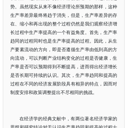
势。虽然现实从来不像经济理论所预期的那样，这种
生产率差异最终将趋于消失，但是，生产率差异的存
在、缩小和再出现的整个过程仍然是我们观察经济增
长过程中生产率提高的一个有益角度。首先，生产率
趋同的过程同时也是生产率提高的过程。因此，从生
产要素流动的方向，即是否遵循生产率由低到高的方
向流动，可以判断产业结构变化的过程是否健康，生
产率是否可以预期得到不断提高，进而得出经济增长
是否长期可持续的认识。其次，生产率趋同和提高的
过程在不同的经济发展阶段具有相异的特点，因而对
制度安排和政策调整提出不尽相同的挑战。
在经济学的经典文献中，有两位著名经济学家的
思想和研究结论对于认识生产率趋同和提高的过程十