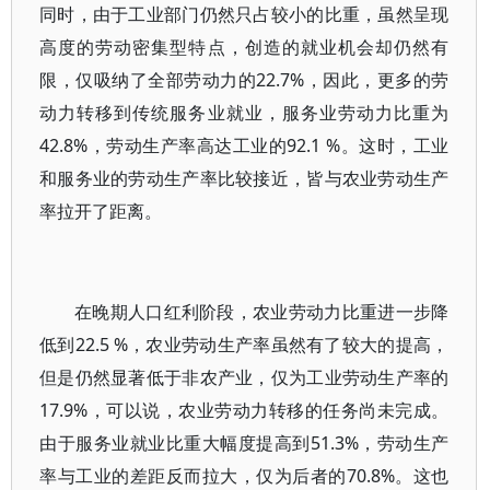
同时，由于工业部门仍然只占较小的比重，虽然呈现
高度的劳动密集型特点，创造的就业机会却仍然有
限，仅吸纳了全部劳动力的22.7%，因此，更多的劳
动力转移到传统服务业就业，服务业劳动力比重为
42.8%，劳动生产率高达工业的92.1 %。这时，工业
和服务业的劳动生产率比较接近，皆与农业劳动生产
率拉开了距离。
在晚期人口红利阶段，农业劳动力比重进一步降
低到22.5 %，农业劳动生产率虽然有了较大的提高，
但是仍然显著低于非农产业，仅为工业劳动生产率的
17.9%，可以说，农业劳动力转移的任务尚未完成。
由于服务业就业比重大幅度提高到51.3%，劳动生产
率与工业的差距反而拉大，仅为后者的70.8%。这也