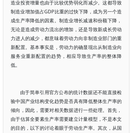
造业投资增量也由于比较优势弱化而减少。这都导致
制造业增加值占GDP比重的过快下降，成为另一个造
成生产率降低的因素。制造业增长减速和份额下降，
无论是造成劳动力流出的增加，还是导致新成长劳动
力进人的减少，都意味着劳动力向非制造业部门的重
新配置。基本事实是，劳动力的确显现出从制造业向
服务业重新配置的趋势，相应导致生产率的整体降
低。
由于简单引用官方公布的统计数据还不能直接检
验中国产业结构变化趋势是否具有降低整体生产率的
倾向，因此，需要对相关数据进行一些处理。首先，
由于估算全要素生产率需要建立计量模型，不是本文
的目的，以下的讨论着眼于劳动生产率。其次，从国