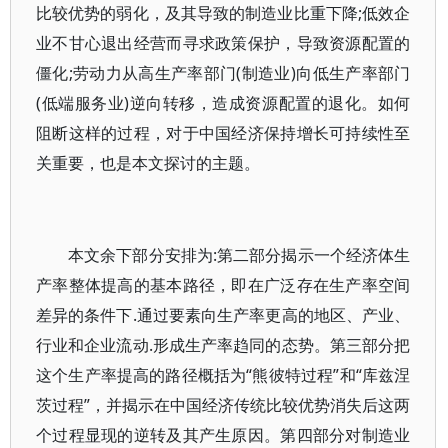
比较优势的弱化，及其导致的制造业比重下降;低效企
业不甘心退出经营而寻求政策保护，导致资源配置的
僵化;劳动力从高生产率部门(制造业)向低生产率部门
(低端服务业)逆向转移，造成资源配置的退化。如何
阻断这样的过程，对于中国经济保持增长可持续性至
关重要，也是本文探讨的主题。
本文余下部分安排为:第二部分揭示一个经济体生
产率整体提高的基本路径，即在广泛存在生产率空间
差异的条件下.通过要素向生产率更高的地区、产业、
行业和企业流动.形成生产率趋同的态势。第三部分把
这个生产率提高的路径概括为“熊彼特过程”和“库兹涅
茨过程”，并揭示在中国经济传统比较优势消失后这两
个过程显现的逆转及其产生原因。第四部分对制造业