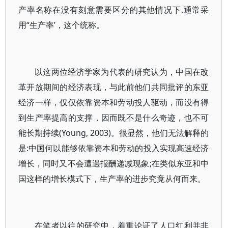
产率名称在没有刻意需要区分的其他情况下.通常采
用“生产率’，这个统称。
以这两位经济学家为代表的研究认为，中国在改
革开放期间的经济表现，与此前他们共同批评的东亚
经济一样，仅仅依靠资本和劳动投人驱动，而没有得
到生产率提高的支撑，因而既不是什么奇迹，也不可
能长期持续(Young, 2003)。很显然，他们无法解释的
是:中国何以能够依靠资本和劳动的投入实现高速经济
增长，同时又不会遭遇报酬递减现象;在类似东亚和中
国这样的增长模式下，生产率的进步究竟从何而来。
在笔者以往的研究中，着重论证了人口红利并非