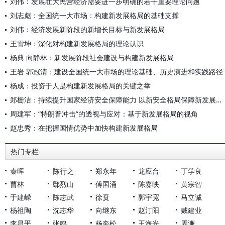
刘伟：发展壮大民营经济需要进一步明确的若干重要理论问题
刘志彪：全国统一大市场：构建新发展格局的基础支撑
刘伟：经济发展新阶段的新增长目标与新发展格局
王雪坤：深化对构建新发展格局的理论认识
杨典 向静林：新发展阶段社会建设与构建新发展格局
王岩 郭冠清：建设全国统一大市场的理论基础、历史演进和实践路径
杨成：投资于人是构建新发展格局的关键之举
郑栅洁：持续提升国家经济安全保障能力 以新安全格局保障新发展格局
周建军：“特朗普冲击”的透视与应对：基于新发展格局的视角
赵忠秀：在把握国情优势中加快构建新发展格局
热门专栏
秦晖
陈行之
郑永年
龙应台
丁学良
曹林
鄢烈山
傅国涌
陈嘉映
黄宗智
于建嵘
陈志武
徐贲
郭宇宽
马立诚
杨祖陶
沈志华
向继东
赵汀阳
戴建业
李昌平
张鸣
杨奎松
王海光
周濂