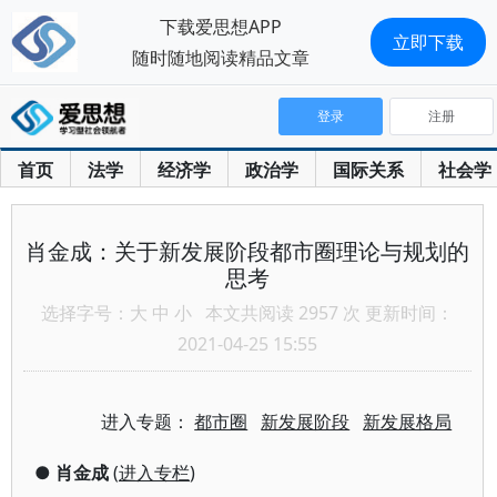
下载爱思想APP
立即下载
随时随地阅读精品文章
登录
注册
首页
法学
经济学
政治学
国际关系
社会学
肖金成：关于新发展阶段都市圈理论与规划的
思考
选择字号：
大
中
小
本文共阅读 2957 次 更新时间：
2021-04-25 15:55
进入专题：
都市圈
新发展阶段
新发展格局
●
肖金成
(
进入专栏
)