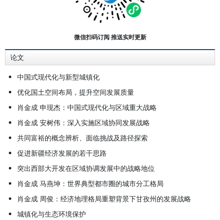
等。在学术期刊上发表数百篇学术文
章，出版学术著作多部。被中国国土
经济学会评为“2011中国十大国土经
微信扫码订阅 推送实时更新
济人物”，被中国国际城市化发展战
论文
略研究委员会评为“2012年中国城市
化贡献力人物”，2012年被中国科学
中国式现代化与新型城镇化
技术协会评为“全国优秀科技工作
优化国土空间布局，提升空间发展质量
者”。
肖金成 申现杰：中国式现代化与区域重大战略
肖金成 安树伟：深入实施区域协同发展战略
共同富裕的概念辨析、面临挑战及路径探索
促进新疆经济发展的若干思路
突出西部大开发在区域协调发展中的战略地位
肖金成 马燕坤：世界典型都市圈的城市分工格局
肖金成 周俊：经济地理格局重塑背景下甘孜州的发展战略
城镇化与生态环境保护