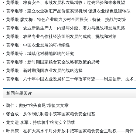
黄季焜：粮食安全、永续发展和农民增收：过去经验和未来展望
黄季焜等：建立农业碳汇产品价值实现机制 促进农业绿色低碳转型
黄季焜 廖文梅：特色产业助力乡村全面振兴：特征、挑战与对策
黄季焜：农业新质生产力：内涵与外延、潜力与挑战和发展思路
黄季焜：农民专业合作社经济组织发展的成就、挑战和对策
黄季焜：中国农业发展的可持续性
黄季焜等：城镇化对耕地影响的研究
黄季焜等：新时期国家粮食安全战略和政策的思考
黄季焜：新时期我国农业发展的战略选择
黄季焜：六十年中国农业发展和三十年改革奇迹——制度创
相同主题阅读
魏佳：做好“粮头食尾”增值大文章
张合成：从体制机制着手筑牢国家粮食安全根基
龙文进 李军：持续筑牢粮食安全防线
叶兴庆：在扩大高水平对外开放中把牢国家粮食安全主动权——简评《健全高水平