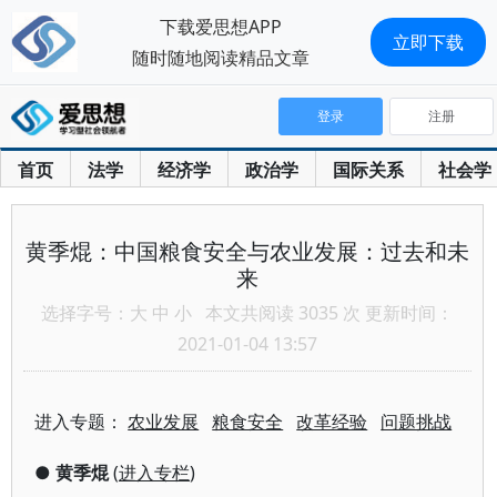
下载爱思想APP
立即下载
随时随地阅读精品文章
登录
注册
首页
法学
经济学
政治学
国际关系
社会学
黄季焜：中国粮食安全与农业发展：过去和未
来
选择字号：
大
中
小
本文共阅读 3035 次 更新时间：
2021-01-04 13:57
进入专题：
农业发展
粮食安全
改革经验
问题挑战
●
黄季焜
(
进入专栏
)