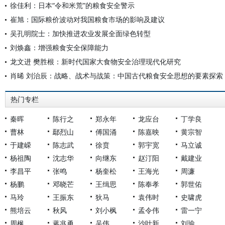
徐佳利：日本“令和米荒”的粮食安全警示
崔旭：国际粮价波动对我国粮食市场的影响及建议
吴孔明院士：加快推进农业发展全面绿色转型
刘焕鑫：增强粮食安全保障能力
龙文进 樊胜根：新时代国家大食物安全治理现代化研究
肖晞 刘治辰：战略、战术与战策：中国古代粮食安全思想的要素探索
热门专栏
秦晖
陈行之
郑永年
龙应台
丁学良
曹林
鄢烈山
傅国涌
陈嘉映
黄宗智
于建嵘
陈志武
徐贲
郭宇宽
马立诚
杨祖陶
沈志华
向继东
赵汀阳
戴建业
李昌平
张鸣
杨奎松
王海光
周濂
杨鹏
邓晓芒
王缉思
陈奉孝
郭世佑
马玲
王振东
狄马
袁伟时
史啸虎
熊培云
秋风
刘小枫
孟令伟
雷一宁
周枫
蒋兆勇
吴伟
沙叶新
刘瑜