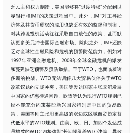
乏民主和权力制衡，美国能够将“过度特权”分配到世
界银行和IMF的决策过程当中。此外，IMF对主导经
济体及其货币霸权的滥用也缺乏有效的监督和制衡，
对其跨境投机活动往往采取自由放任的政策，甚而默
认更多美元冲击国际金融市场。除此之外，IMF还缺
乏对全球性金融风险和危机的预警防范能力，例如对
1997年亚洲金融危机、2008年全球金融危机的爆发
和蔓延缺乏预警及预防举措。至于WTO，也面临着诸
多新的挑战。WTO无法调解几大贸易伙伴关于WTO
改革议题的立场冲突，美国等发达国家主张取消发展
中国家的优惠待遇问题。欧盟等认为现行WTO规则已
经不能充分约束某些新兴国家特别是中国的贸易政
策，美国等则主张用更高级的双边或区域自贸协定替
代低水平的WTO规则。由美、欧、日、加四个发达成
员构成的WTO“四极体制”长期操纵着WTO决策，导致