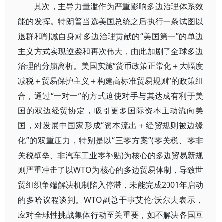
其次，主导力量滥作为严重影响多边治理体系效
能的发挥。特朗普当选美国总统之后执行一条试图以
退群和削减自身对多边治理贡献的“美国第一”的单边
主义方式实现逆袭和再次伟大，由此加剧了全球多边
治理的分崩离析。美国实施“货币政策正常化＋大幅度
减税＋贸易保护主义＋构建高标准贸易规则”的政策组
合，通过“一对一”的方式迫使对手与其达成有利于美
国的双边经贸协定，吸引更多国际资本主动流向美
国，对发展中国家形成“资本流出＋经贸规则被边缘
化”的双重压力，特别是以“三零方案”(零关税、零非
关税壁垒、非汽车工业零补贴)为核心的多边贸易新规
则严重冲击了以WTO为核心的多边贸易体制，导致世
贸组织争端解决机制陷入停滞，未能完成2001年启动
的多哈议程谈判。WTO副总干事艾伦·沃尔夫表示，
应对全球性挑战集体行动至关重要，如不解决各国互