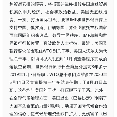
利贸易安排的障碍，将损害并最终扭转各国通过贸易
积累的非凡经济、社会和政治收益。美国无底线指
责、干扰、打压国际组织，要求IMF和世界银行停止
支持中国、俄罗斯、伊朗等国，并企图依托主权国家
而非国际组织来改革、领导世界秩序。IMF总裁和世
界银行行长位置一直被欧美人士把持。最近，美国又
强行要求任命现任WTO副总干事、美国人沃尔夫为代
理总干事，以填补从8月底到11月初遴选程序完成的
这段空窗期。世界银行原行长金墉意外提前3年多于
2019年1月7日辞职，WTO总干事阿泽维多在2020年
5月14日又宣布提前一年多结束任期，于8月31日离
职，这些均与美国的干扰、打压脱不了干系。此外，
在全球气候治理方面，美国退出《巴黎协定》削弱了
大国率先垂范的力量和影响，动摇了国际气候合作治
理的信心，使气候治理资金缺口扩大，更伤害了《巴