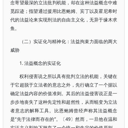
念寄望最深的立法批判机能，却在这种法益概念中难
觅踪迹；指望通过援用比恩鲍姆、宾丁以及霍尼希时
代的法益论来实现刑法的自由主义化，无异于缘木求
鱼。
（二）实证化与精神化：法益拘束力面临的两大
威胁
1. 法益概念的实证化
权利侵害说之所以具有批判立法的机能，关键在
于它超脱于立法者的意志之外，先行确立了一个据以
确定法益内容的价值准则。其后的法益侵害说正是一
步步地丧失了这种先定性和超然性，从而蜕变为立法
者意志的解释工具。比恩鲍姆曾经声称其法益概念
是“先于法律而存在的”。〔49〕然而，一旦他在温和
实证主义影响下抛弃了一个统一和先定的价值原则，