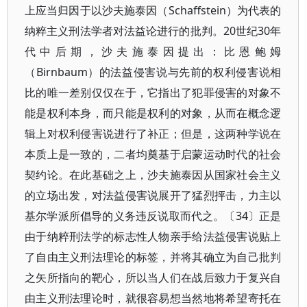
上应当归因于以沙夫施泰因（Schaffstein）为代表的
纳粹主义刑法学者对法益论进行的批判。20世纪30年
代中后期，沙夫施泰因提出：比恩鲍姆
（Birnbaum）的法益侵害说与先前的权利侵害说相
比的唯一差别仅仅在于，它指出了犯罪侵害的对象不
能是权利本身，而只能是权利的对象，从而在概念逻
辑上对权利侵害说进行了补正；但是，这两种学说在
本质上是一致的，二者均奠基于启蒙运动时代的社会
契约论。在此基础之上，沙夫施泰因从国家社会主义
的立场出发，对法益侵害说展开了猛烈抨击，力主以
基尔学派所倡导的义务违反说取而代之。〔34〕正是
由于纳粹刑法学的标志性人物亲手给法益侵害说贴上
了自由主义刑法理论的标签，并将其确立为自己批判
之矢所指向的靶心，所以当人们在战后致力于复兴自
由主义刑法理论时，就很容易想当然地将希望寄托在