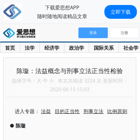
下载爱思想APP
立即下载
随时随地阅读精品文章
登录
注册
首页
法学
经济学
政治学
国际关系
社会学
陈璇：法益概念与刑事立法正当性检验
选择字号：
大
中
小
本文共阅读 3224 次 更新时间：
2020-06-15 15:03
进入专题：
法益
目的正当性
刑事立法
比例原则
●
陈璇