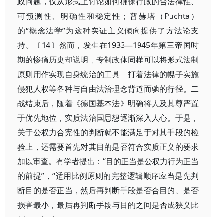
政问题，仅从形式上讨论如何确保行政的合法律性、
可预测性、明确性和稳定性；普赫塔（Puchta）
的“概念法学”为这种实证主义倾向提供了方法论支
持。〔14〕然而，发生在1933—1945年第三帝国时
期的惨痛历史却说明，专制政体同样可以将形式法制
原则用作实现自身统治的工具，打着法律的幌子实施
侵犯人权等各种与自由法治理念背道而驰的行径。二
战结束后，随着《德国基本法》明确将人及其尊严置
于优先地位，实质法治国思想逐渐深入人心。于是，
关于公权力合宪性的判断就不能满足于对其手段的检
验上，还需要首先对其目的是否符合实质正义的要求
加以审查。有学者提出：“目的正当是公权力行为正当
的前提”，“适用比例原则的完整逻辑顺序应当是先判
断目的是否正当，然后再判断手段是否合目的、是否
损害最小，最后再判断手段与目的之间是否成狭义比