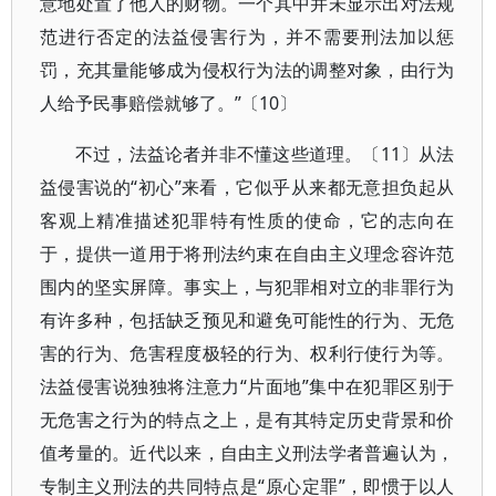
意地处置了他人的财物。一个其中并未显示出对法规
范进行否定的法益侵害行为，并不需要刑法加以惩
罚，充其量能够成为侵权行为法的调整对象，由行为
人给予民事赔偿就够了。”〔10〕
不过，法益论者并非不懂这些道理。〔11〕从法
益侵害说的“初心”来看，它似乎从来都无意担负起从
客观上精准描述犯罪特有性质的使命，它的志向在
于，提供一道用于将刑法约束在自由主义理念容许范
围内的坚实屏障。事实上，与犯罪相对立的非罪行为
有许多种，包括缺乏预见和避免可能性的行为、无危
害的行为、危害程度极轻的行为、权利行使行为等。
法益侵害说独独将注意力“片面地”集中在犯罪区别于
无危害之行为的特点之上，是有其特定历史背景和价
值考量的。近代以来，自由主义刑法学者普遍认为，
专制主义刑法的共同特点是“原心定罪”，即惯于以人