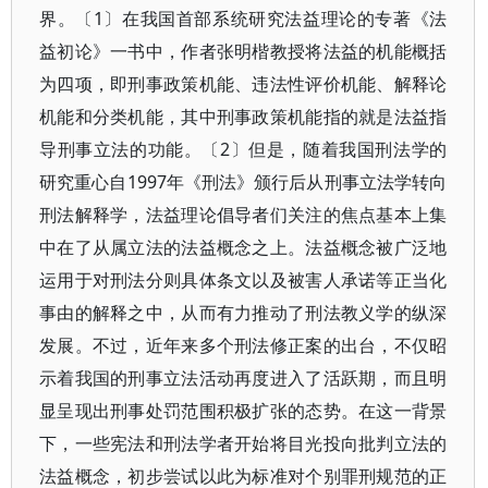
界。〔1〕在我国首部系统研究法益理论的专著《法
益初论》一书中，作者张明楷教授将法益的机能概括
为四项，即刑事政策机能、违法性评价机能、解释论
机能和分类机能，其中刑事政策机能指的就是法益指
导刑事立法的功能。〔2〕但是，随着我国刑法学的
研究重心自1997年《刑法》颁行后从刑事立法学转向
刑法解释学，法益理论倡导者们关注的焦点基本上集
中在了从属立法的法益概念之上。法益概念被广泛地
运用于对刑法分则具体条文以及被害人承诺等正当化
事由的解释之中，从而有力推动了刑法教义学的纵深
发展。不过，近年来多个刑法修正案的出台，不仅昭
示着我国的刑事立法活动再度进入了活跃期，而且明
显呈现出刑事处罚范围积极扩张的态势。在这一背景
下，一些宪法和刑法学者开始将目光投向批判立法的
法益概念，初步尝试以此为标准对个别罪刑规范的正