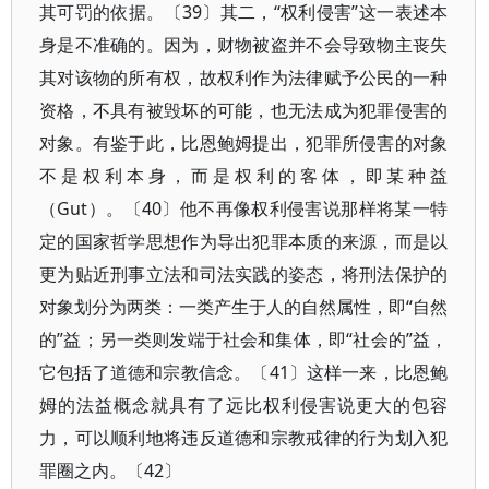
其可罚的依据。〔39〕其二，“权利侵害”这一表述本
身是不准确的。因为，财物被盗并不会导致物主丧失
其对该物的所有权，故权利作为法律赋予公民的一种
资格，不具有被毁坏的可能，也无法成为犯罪侵害的
对象。有鉴于此，比恩鲍姆提出，犯罪所侵害的对象
不是权利本身，而是权利的客体，即某种益
（Gut）。〔40〕他不再像权利侵害说那样将某一特
定的国家哲学思想作为导出犯罪本质的来源，而是以
更为贴近刑事立法和司法实践的姿态，将刑法保护的
对象划分为两类：一类产生于人的自然属性，即“自然
的”益；另一类则发端于社会和集体，即“社会的”益，
它包括了道德和宗教信念。〔41〕这样一来，比恩鲍
姆的法益概念就具有了远比权利侵害说更大的包容
力，可以顺利地将违反道德和宗教戒律的行为划入犯
罪圈之内。〔42〕