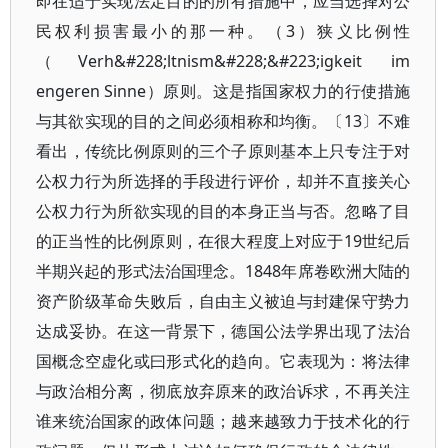
即在适于实现法定目的的所有措施中，应当选择对公
民权利损害最小的那一种。（3）狭义比例性
（Verh&#228;ltnism&#228;&#223;igkeit im
engeren Sinne）原则。这是指国家权力的行使措施
与其欲实现的目的之间必须相称和均衡。〔13〕不难
看出，传统比例原则的三个子原则基本上只专注于对
公权力行为所选择的手段进行评价，却并不直接关心
公权力行为所欲实现的目的本身正当与否。忽略了目
的正当性的比例原则，在很大程度上对应于19世纪后
半期兴起的形式法治国理念。1848年席卷欧洲大陆的
资产阶级革命失败后，自由主义被迫与封建保守势力
达成妥协。在这一背景下，德国公法学界出现了法治
国概念空虚化或曰形式化的趋向。它表现为：将法律
与政治相分离，彻底放弃原来的政治诉求，不再关注
谁来统治国家的政体问题；越来越致力于技术化的行