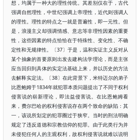
想，均属于一种大的理性传统。其差别仅在于，古代
强调自然理性，中世纪强调上帝理性，近代则强调人
的理性。理性的特点之一就是普遍性，即一元性。但
是，浪漫主义却强调情感、意志等非理性因素的重要
性，这些因素的特点恰恰在于特殊性、变化性、不确
定性和无规律性。〔37〕于是，温和实证主义反对从
某个抽象的首要原则出发去建构法学理论，而是主张
应当回归到具体的实定法基础上来，并以历史的方法
去解释实定法。〔38〕在此背景下，米特迈尔的弟子
比恩鲍姆于1834年就犯罪本质问题提出了不同于权利
侵害说的崭新理论，即法益侵害说。在比恩鲍姆看
来，费尔巴哈的权利侵害说存在两个致命的缺陷：其
一，该说所划定的犯罪圈过于狭窄。当时的刑法明确
规定了违反道德和宗教信仰的犯罪。由于此类行为并
未侵犯任何人的主观权利，故权利侵害说就难以说明