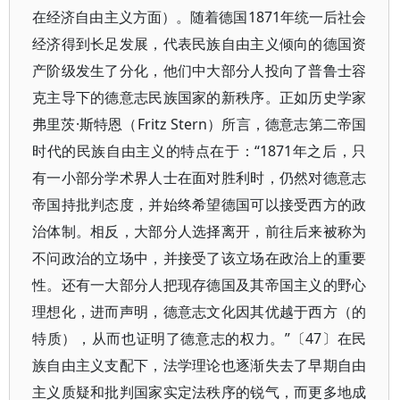
在经济自由主义方面）。随着德国1871年统一后社会
经济得到长足发展，代表民族自由主义倾向的德国资
产阶级发生了分化，他们中大部分人投向了普鲁士容
克主导下的德意志民族国家的新秩序。正如历史学家
弗里茨·斯特恩（Fritz Stern）所言，德意志第二帝国
时代的民族自由主义的特点在于：“1871年之后，只
有一小部分学术界人士在面对胜利时，仍然对德意志
帝国持批判态度，并始终希望德国可以接受西方的政
治体制。相反，大部分人选择离开，前往后来被称为
不问政治的立场中，并接受了该立场在政治上的重要
性。还有一大部分人把现存德国及其帝国主义的野心
理想化，进而声明，德意志文化因其优越于西方（的
特质），从而也证明了德意志的权力。”〔47〕在民
族自由主义支配下，法学理论也逐渐失去了早期自由
主义质疑和批判国家实定法秩序的锐气，而更多地成