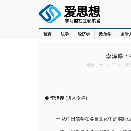
首页
法学
经济学
政治学
国际
李泽厚：
选择字号：
大
中
小
本文共
●
李泽厚
(
进入专栏
)
一 从中日儒学在各自文化中的实际