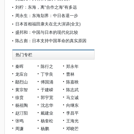
刘柠：东海，离“合作之海”有多远
周永生：东海划界：中日各退一步
日本首相福田康夫在北大演讲(全文)
盛邦和：中国与日本的现代化比较
陈占彪：日本支持中国革命的真实原因
热门专栏
秦晖
陈行之
郑永年
龙应台
丁学良
曹林
鄢烈山
傅国涌
陈嘉映
黄宗智
于建嵘
陈志武
徐贲
郭宇宽
马立诚
杨祖陶
沈志华
向继东
赵汀阳
戴建业
李昌平
张鸣
杨奎松
王海光
周濂
杨鹏
邓晓芒