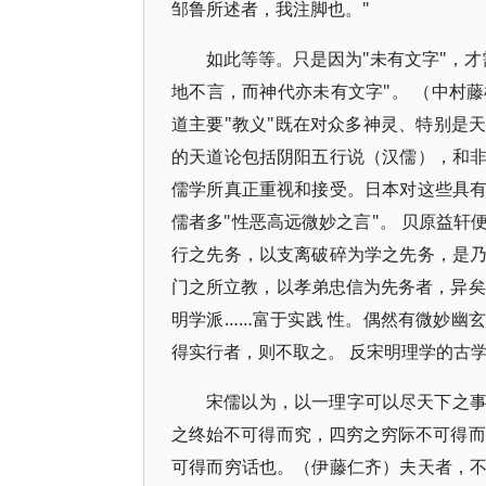
邹鲁所述者，我注脚也。"
如此等等。只是因为"未有文字"，才
地不言，而神代亦未有文字"。 （中村
道主要"教义"既在对众多神灵、特别是
的天道论包括阴阳五行说（汉儒），和
儒学所真正重视和接受。日本对这些具
儒者多"性恶高远微妙之言"。 贝原益
行之先务，以支离破碎为学之先务，是
门之所立教，以孝弟忠信为先务者，异矣
明学派……富于实践 性。偶然有微妙幽
得实行者，则不取之。 反宋明理学的古
宋儒以为，以一理字可以尽天下之
之终始不可得而究，四穷之穷际不可得而
可得而穷话也。（伊藤仁齐）夫天者，