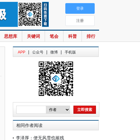
登录
注册
思想库
关键词
笔会
科普
排行
|
|
|
APP
公众号
微博
手机版
相同作者阅读
李泽厚：便无风雪也摧残