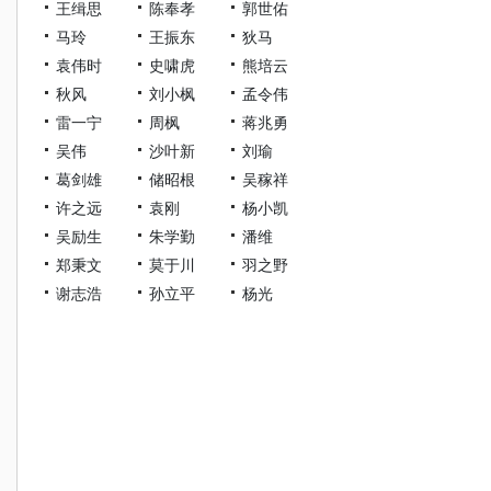
王缉思
陈奉孝
郭世佑
马玲
王振东
狄马
袁伟时
史啸虎
熊培云
秋风
刘小枫
孟令伟
雷一宁
周枫
蒋兆勇
吴伟
沙叶新
刘瑜
葛剑雄
储昭根
吴稼祥
许之远
袁刚
杨小凯
吴励生
朱学勤
潘维
郑秉文
莫于川
羽之野
谢志浩
孙立平
杨光