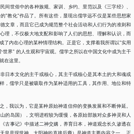
在民间世俗中的各种族规、家训、乡约、里范以及《三字经》、
的"教化"作品了。所有这些，显现出儒学远不仅是某些思想家
道德文章，而且它已成为规范整个社会活动和人们行为的准则和
而心理，不仅极大地支配和影响了人们的思想、理解和认识，而
成了内在心理的某种情理结构。正是它，支撑着我所谓以"实用
一个世界" 的人生观和宇宙观。儒学之所以在中国文化中成为主干
就在这里。
并非日本文化的主干或核心，其主干或核心是其本土的大和魂或
"一样，儒学只是被吸取作为某种适用的工具，其作用、地位和特
简言之，我以为，它是某种原始神道信仰的变换发展和不断伸延。
多山的岛国），文明进程较为缓慢，各原始部族对众多神灵和人
。《古事记》中描述二神交媾，养育日本，神道观念长久渗透在
天皇是现世神，太阳神的直接后裔）是神道主要内容之一。 正