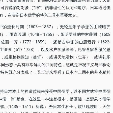
－1657），都是由佛转儒。而佛或禅之所以有如此影响和力量，又是
可言说的对对象（"神"）的非理性的认同和追求。日本通过佛
程，在决定日本儒学的特色上具有重要意义。
的漫长时期（1603一1867），无论是朱子学派的山崎暗齐
714）、雨森芳洲（1648－1755），阳明学派的中村藤树（1608
）、佐藤一齐（1772－1859），还是古学派的山鹿素行（1622-
、获生徂徕（617-1728），以及水户学派等等，尽管各家各派的思
），或重格物致知（益轩），或讲天地活物（仁齐），或讲礼乐
在不同形态上具有非常鲜明的共同特色，这就是神秘主义与经验论
这特色既充分表现了，又反过来增强了日本本土固有的基本精神
坚持日本本土的神道传统来接受中国儒学，以不同方式将中国儒
神儒一体"是也。在这里，神道是根本，是基础，是源泉；儒学
（1435－1511）所说： 吾日本生种子，震旦现枝叶，天竺