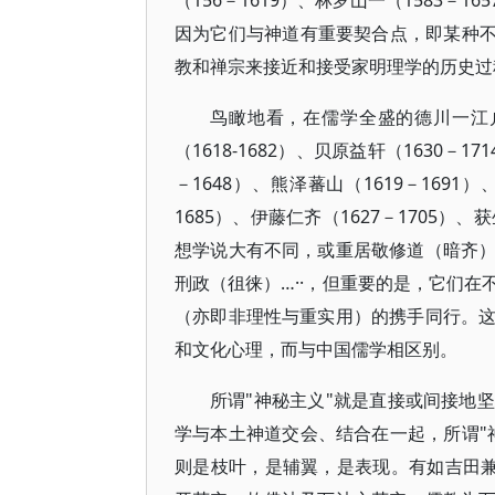
（156－1619）、林罗山一（1583
因为它们与神道有重要契合点，即某种不
教和禅宗来接近和接受家明理学的历史过
鸟瞰地看，在儒学全盛的德川一江户
（1618-1682）、贝原益轩（1630－1
－1648）、熊泽蕃山（1619－1691
1685）、伊藤仁齐（1627－1705）
想学说大有不同，或重居敬修道（暗齐
刑政（徂徕）…··，但重要的是，它们
（亦即非理性与重实用）的携手同行。
和文化心理，而与中国儒学相区别。
所谓"神秘主义"就是直接或间接地
学与本土神道交会、结合在一起，所谓"
则是枝叶，是辅翼，是表现。有如吉田兼俱