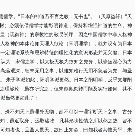
需儒学。"日本的神道乃不言之教，无书也"。 （贝原益轩）"天
藤树）必须依借儒学才能彰明神道，保持和增强神道的生命。神
天皇（现御神）的宗教性的敬畏崇拜，因之中国儒学中非人格神
非人格神的本体论如天理人欲论（宋明理学），就并没有为日本
有一定理论系统和思辨特征的理性化的意识形态并无兴趣。日本
轩便认为：宋儒之学，以太极无极为致知之先务，以静坐澄心为力
乃高远艰深，细末无用之事，以难知难行无用不急者为先，与圣
。 朱子学派如此，阳明学派更然。日本之阳明学，反乎支那阳
玄之理谕论，虽亦研究之，但未窥奥忽转而顾及实行如何。其不
学派当然更如此了：
事。殊不知天下虽理外无物，然不可以一理字断天下之事。古分
知，虽近取身， 远取诸物，凡其形状性情之所以然之故，皆不
不可知者也，且圣人畏天，故曰止知命，曰知我者其惟天平，未