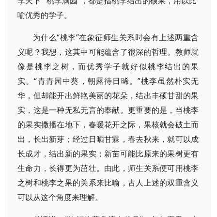
李天下”“桃李满园”，都是指桃李结出的硕果，用以比
喻优秀的学子。
为什么“桃李”在象征师生关系时会有上述两重含
义呢？我想，这其中可能蕴含了很深的哲理。教师就
像是桃李之树，而优秀学子就好似桃李结出的果
实。“青青园中葵，朝露待日晞。”桃李虽然朴实无
华，但却能开出鲜艳美丽的花朵，结出丰硕甘甜的果
实，这是一种无私无言的奉献。更重要的是，当桃李
的果实撒播在地下，春暖花开之际，果核就会破土而
出，长出新芽；经过日晒甘霖，春去秋来，就可以成
长成才，结出新的果实；新苗可能比原来的果树更有
生命力，长得更为茁壮。由此，师生关系便可用桃李
之树和桃李之果的关系来比喻，古人上述的双重含义
可以从这个角度来理解。