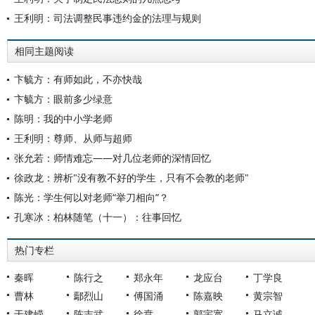
王利明：司法调整民事违约金的法理与规则
相同主题阅读
卞毓方：有师如此，不亦快哉
卞毓方：眼前多少绿意
陈明：我的中小学老师
王利明：尊师、从师与超师
张允若：师情难忘——对几位老师的深情回忆
徐政龙：辨析"没有教不好的学生，只有不会教的老师"
陈光：学生何以对老师“举刀相向”？
孔寒冰：柏林随笔（十一）：往事回忆
热门专栏
秦晖
陈行之
郑永年
龙应台
丁学良
曹林
鄢烈山
傅国涌
陈嘉映
黄宗智
于建嵘
陈志武
徐贲
郭宇宽
马立诚