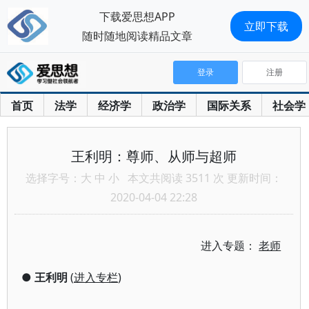
下载爱思想APP
立即下载
随时随地阅读精品文章
登录
注册
首页
法学
经济学
政治学
国际关系
社会学
王利明：尊师、从师与超师
选择字号：
大
中
小
本文共阅读 3511 次 更新时间：
2020-04-04 22:28
进入专题：
老师
●
王利明
(
进入专栏
)