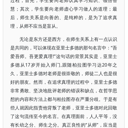
过程，首先，学生要向老师认真学习知识、领悟智
慧；其次，学生要向老师虚心学习做人的道理；最
后，师生关系是向善的、是纯粹的，是为了追求真
理，从师不应当是盲从。
无论是东方还是西方，在师生关系上有一点认识
是共同的，可以体现在亚里士多德的那句名言中：“吾
爱吾师。吾更爱真理!”这句话的背景其实是，亚里士
多德从17岁开始入师门,跟随柏拉图学习达20年之
久，亚里士多德对老师是很崇敬的，师徒二人也是很
好的朋友。然而，在追求真理的过程中，亚里士多德
非常勇敢、坚决地批评老师的错误和缺点，在哲学思
想的内容和方法上都与柏拉图存在严重分歧。于是有
些人就因此指责他背叛了老师，亚里士多德对此回敬
了这句流传至今的名言。在真理面前，人人平等，没
有长幼之分、师生之分。真正良性的“从师”，应当是