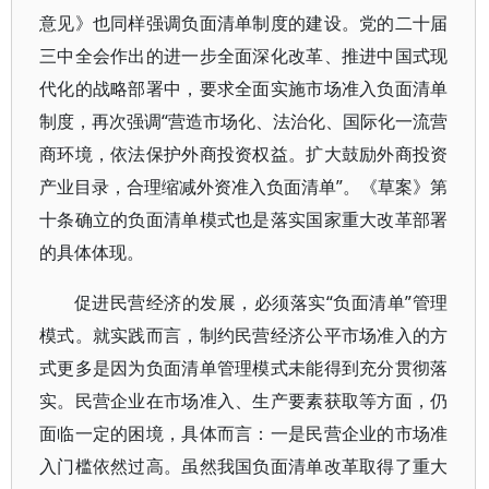
意见》也同样强调负面清单制度的建设。党的二十届
三中全会作出的进一步全面深化改革、推进中国式现
代化的战略部署中，要求全面实施市场准入负面清单
制度，再次强调“营造市场化、法治化、国际化一流营
商环境，依法保护外商投资权益。扩大鼓励外商投资
产业目录，合理缩减外资准入负面清单”。《草案》第
十条确立的负面清单模式也是落实国家重大改革部署
的具体体现。
促进民营经济的发展，必须落实“负面清单”管理
模式。就实践而言，制约民营经济公平市场准入的方
式更多是因为负面清单管理模式未能得到充分贯彻落
实。民营企业在市场准入、生产要素获取等方面，仍
面临一定的困境，具体而言：一是民营企业的市场准
入门槛依然过高。虽然我国负面清单改革取得了重大