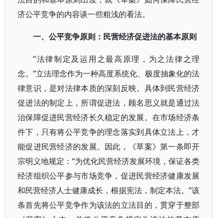
济公平竞争的内容谈一些粗浅的看法。
一、公平竞争原则：民营经济促进法的基本原则
“法律制定及运用之最高原理，为之法律之理
念。”立法理念作为一种高度系统化、极度抽象化的法
律意识，是对法律本质的深刻反映。具体到民营经济
促进法的制定上，所谓促进法，顾名思义就是通过法
治保障促进民营经济长久稳定的发展。在市场经济条
件下，只有将公平竞争的理念落实到具体立法上，才
能促进民营经济的发展。因此，《草案》第一条即开
宗明义地规定：“为优化民营经济发展环境，保证各类
经济组织公平参与市场竞争，促进民营经济健康发展
和民营经济人士健康成长，根据宪法，制定本法。”该
条首先将公平竞争作为该法的立法目的，贯穿于整部