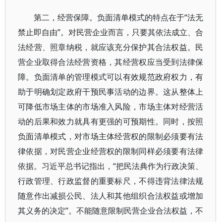
第二，经营保障。负面清单模式的特点在于“法无
禁止即自由”。对民营企业而言，只要其依法成立、合
法经营、照章纳税，就应该充分保护其合法权益。民
营企业取得合法经营资格，其经营权应当受到法律保
障。负面清单的管理模式可以有效规范政府权力，有
助于明确划定政府干预民事活动的边界。这从整体上
可降低市场主体的市场准入风险，市场主体对经营活
动的后果和效力就具有更强的可预期性。同时，按照
负面清单模式，对市场主体经营权的限制必须要有法
律依据，对民营企业经营权的限制同样必须要有法律
依据。习近平总书记指出，“把民法典作为行政决策、
行政管理、行政监督的重要标尺，不得违背法律法规
随意作出减损公民、法人和其他组织合法权益或增加
其义务的决定”。不能随意限制民营企业合法权益，不