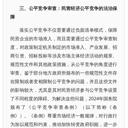
三、公平竞争审查：民营经济公平竞争的法治保
障
落实公平竞争不仅需要通过负面清单模式，保障
民营企业的市场准入，而且需要通过公平竞争审查制
度，对政策制定机关制定的市场准入、产业发展、招
商引资、招标投标等涉及市场主体经济活动的规章、
规范性文件和其他政策措施，从公平竞争的角度进行
审查。鉴于部分地方政府所颁布的一些规范性文件存
在限制或者变相限制公平竞争的问题，并且这些文件
的影响较大，尤其是其对民营经济参与公平竞争设置
了不同程度的障碍。为解决这些问题，2024年国务院
颁布了《公平竞争审查条例》（以下简称《条
例》）。《条例》尊重市场经济一般规律，对行政行
为加以规范和约束，推动加快转变政府职能，进一步