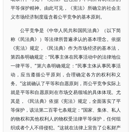
平等保护精神。由此可见，《宪法》所确立的社会主
义市场经济制度蕴含着公平竞争的基本原则。
公平竞争是《中华人民共和国民法典》（以下简
称《民法典》）等法律所普遍承认的基本理念。依据
《宪法》规定，《民法典》作为市场经济的基本法，
第四条明确规定：“民事主体在民事活动中的法律地位
一律平等。”第六条明确规定：“民事主体从事民事活
动，应当遵循公平原则，合理确定各方的权利和义
务。”这就确认了平等和自愿原则，而公平竞争实际上
就是平等和自愿原则在市场交易领域的具体体现。尤
其是，《民法典》依据《宪法》规定，全面落实了平
等保护，该法第二百零七条规定：“国家、集体、私人
的物权和其他权利人的物权受法律平等保护，任何组
织或者个人不得侵犯。”这就在法律上宣告了公私财产