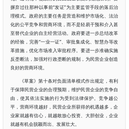
摒弃过往那种以事前“发证”为主要监管手段的落后治
理模式。政府的主要任务是营造和维护市场化、法治
化的公平竞争和营商环境，而不是轻易干预和介入甚
至替代企业的自主经营活动。政府要进一步总结改革
的经验，完善“一业一证”、审批集成化、智慧办等改
革措施，优化市场准入审批程序。要进一步准确实施
反垄断法，加强对行政垄断的规制，为民营企业创造
良好的营商环境。
《草案》第十条对负面清单模式作出规定，有利
于保障民营企业的合理预期，维护民营企业的竞争自
由，使其依法实施的行为受到法律保护。竞争越公
平，营商环境越好，民营企业所获得的机遇越多，企
业家就越有信心，就越敢放心投资、大胆创业，企业
就越有机会脱颖而出、发展壮大。