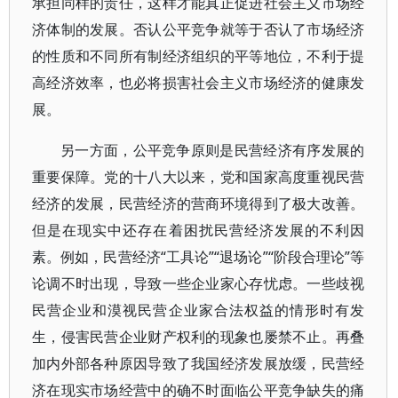
承担同样的责任，这样才能真正促进社会主义市场经
济体制的发展。否认公平竞争就等于否认了市场经济
的性质和不同所有制经济组织的平等地位，不利于提
高经济效率，也必将损害社会主义市场经济的健康发
展。
另一方面，公平竞争原则是民营经济有序发展的
重要保障。党的十八大以来，党和国家高度重视民营
经济的发展，民营经济的营商环境得到了极大改善。
但是在现实中还存在着困扰民营经济发展的不利因
素。例如，民营经济“工具论”“退场论”“阶段合理论”等
论调不时出现，导致一些企业家心存忧虑。一些歧视
民营企业和漠视民营企业家合法权益的情形时有发
生，侵害民营企业财产权利的现象也屡禁不止。再叠
加内外部各种原因导致了我国经济发展放缓，民营经
济在现实市场经营中的确不时面临公平竞争缺失的痛