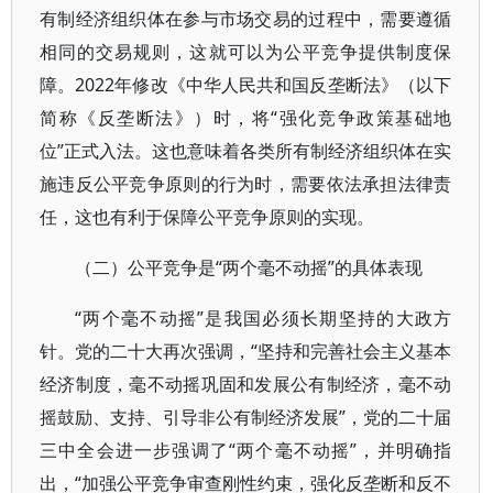
有制经济组织体在参与市场交易的过程中，需要遵循
相同的交易规则，这就可以为公平竞争提供制度保
障。2022年修改《中华人民共和国反垄断法》（以下
简称《反垄断法》）时，将“强化竞争政策基础地
位”正式入法。这也意味着各类所有制经济组织体在实
施违反公平竞争原则的行为时，需要依法承担法律责
任，这也有利于保障公平竞争原则的实现。
（二）公平竞争是“两个毫不动摇”的具体表现
“两个毫不动摇”是我国必须长期坚持的大政方
针。党的二十大再次强调，“坚持和完善社会主义基本
经济制度，毫不动摇巩固和发展公有制经济，毫不动
摇鼓励、支持、引导非公有制经济发展”，党的二十届
三中全会进一步强调了“两个毫不动摇”，并明确指
出，“加强公平竞争审查刚性约束，强化反垄断和反不