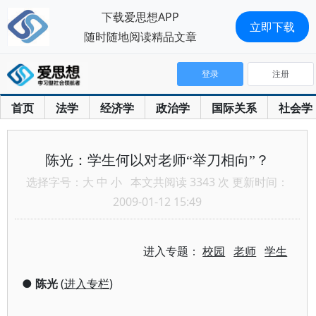
下载爱思想APP
立即下载
随时随地阅读精品文章
登录
注册
首页
法学
经济学
政治学
国际关系
社会学
陈光：学生何以对老师“举刀相向”？
选择字号：
大
中
小
本文共阅读 3343 次 更新时间：
2009-01-12 15:49
进入专题：
校园
老师
学生
●
陈光
(
进入专栏
)