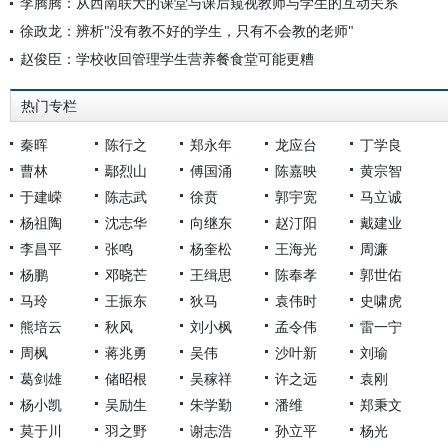
李腾腾：从西南联大的课堂与课后窥视教师与学生的互动关系
徐政龙：辨析"没有教不好的学生，只有不会教的老师"
赵俊臣：学校收回管理学生营养餐食堂可能更糟
热门专栏
秦晖
陈行之
郑永年
龙应台
丁学良
曹林
鄢烈山
傅国涌
陈嘉映
黄宗智
于建嵘
陈志武
徐贲
郭宇宽
马立诚
杨祖陶
沈志华
向继东
赵汀阳
戴建业
李昌平
张鸣
杨奎松
王海光
周濂
杨鹏
邓晓芒
王缉思
陈奉孝
郭世佑
马玲
王振东
狄马
袁伟时
史啸虎
熊培云
秋风
刘小枫
孟令伟
雷一宁
周枫
蒋兆勇
吴伟
沙叶新
刘瑜
葛剑雄
储昭根
吴稼祥
许之远
袁刚
杨小凯
吴励生
朱学勤
潘维
郑秉文
莫于川
羽之野
谢志浩
孙立平
杨光